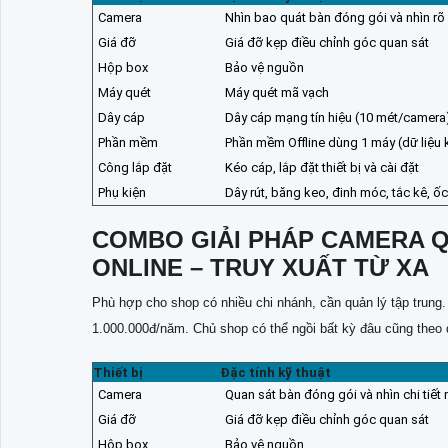
Camera
Nhìn bao quát bàn đóng gói và nhìn r
Giá đỡ
Giá đỡ kẹp điều chỉnh góc quan sát
Hộp box
Bảo vệ nguồn
Máy quét
Máy quét mã vạch
Dây cáp
Dây cáp mạng tín hiệu (10 mét/camera
Phần mềm
Phần mềm Offline dùng 1 máy (dữ liệu 
Công lắp đặt
Kéo cáp, lắp đặt thiết bị và cài đặt
Phụ kiện
Dây rút, băng keo, đinh móc, tắc kê, ốc
COMBO GIẢI PHÁP CAMERA 
ONLINE – TRUY XUẤT TỪ XA
Phù hợp cho shop có nhiều chi nhánh, cần quản lý tập trung
1.000.000đ/năm. Chủ shop có thể ngồi bất kỳ đâu cũng theo d
Thiết bị
Đặc tính kỹ thuật
Camera
Quan sát bàn đóng gói và nhìn chi tiế
Giá đỡ
Giá đỡ kẹp điều chỉnh góc quan sát
Hộp box
Bảo vệ nguồn