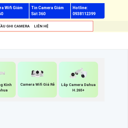
a Wifi Giám
Tin Camera Giám
Hotline:
60
Sát 360
0938112399
ẦU GHI CAMERA
LIÊN HỆ
Camera Wifi Giá Rẻ
g Kính
Lắp Camera Dahua
ahua
H.265+