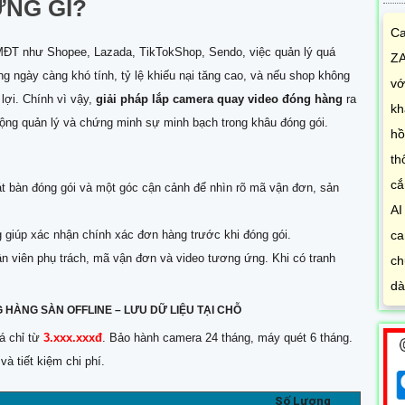
NG GÌ?
Ca
 TMĐT như Shopee, Lazada, TikTokShop, Sendo, việc quản lý quá
ZA
ng ngày càng khó tính, tỷ lệ khiếu nại tăng cao, và nếu shop không
vớ
lợi. Chính vì vậy,
giải pháp lắp camera quay video đóng hàng
ra
kh
động quản lý và chứng minh sự minh bạch trong khâu đóng gói.
hồ
th
cắ
uát bàn đóng gói và một góc cận cảnh để nhìn rõ mã vận đơn, sản
AI
 giúp xác nhận chính xác đơn hàng trước khi đóng gói.
ca
hân viên phụ trách, mã vận đơn và video tương ứng. Khi có tranh
ch
dà
G HÀNG SÀN
OFFLINE – LƯU DỮ LIỆU TẠI CHỖ
á chỉ từ
3.xxx.xxxđ
. Bảo hành camera 24 tháng, máy quét 6 tháng.
à tiết kiệm chi phí.
Số Lượng