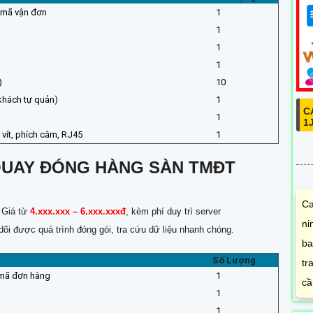
õ mã vận đơn
1
1
1
1
)
10
khách tự quản)
1
C
1
1
 vít, phích cắm, RJ45
1
QUAY ĐÓNG HÀNG SÀN TMĐT
Ca
. Giá từ
4.xxx.xxx – 6.xxx.xxxđ
, kèm phí duy trì server
ni
õi được quá trình đóng gói, tra cứu dữ liệu nhanh chóng.
ba
Số Lượng
tr
t mã đơn hàng
1
cầ
1
1