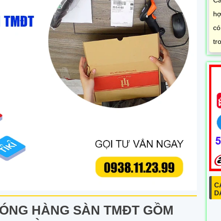
Ca
hợ
có
tr
C
D
ĐÓNG HÀNG SÀN TMĐT GỒM