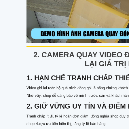
2. CAMERA QUAY VIDEO
LẠI GIÁ TR
1. HẠN CHẾ TRANH CHẤP THI
Video ghi lại toàn bộ quá trình đóng gói là bằng chứng khá
Nhờ vậy, shop dễ dàng bảo vệ mình trước sàn và khách hàn
2. GIỮ VỮNG UY TÍN VÀ ĐIỂM
Tranh chấp ít đi, tỷ lệ hoàn đơn giảm, đồng nghĩa shop duy 
shop được ưu tiên hiển thị, tăng tỷ lệ bán hàng.