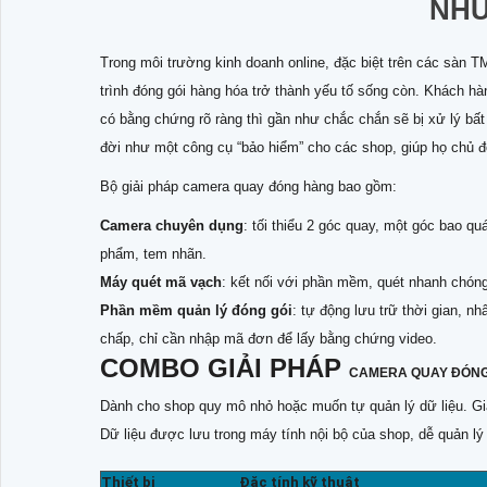
NHỮ
Trong môi trường kinh doanh online, đặc biệt trên các sàn
trình đóng gói hàng hóa trở thành yếu tố sống còn. Khách hà
có bằng chứng rõ ràng thì gần như chắc chắn sẽ bị xử lý bất 
đời như một công cụ “bảo hiểm” cho các shop, giúp họ chủ 
Bộ giải pháp camera quay đóng hàng bao gồm:
Camera chuyên dụng
: tối thiểu 2 góc quay, một góc bao q
phẩm, tem nhãn.
Máy quét mã vạch
: kết nối với phần mềm, quét nhanh chóng
Phần mềm quản lý đóng gói
: tự động lưu trữ thời gian, n
chấp, chỉ cần nhập mã đơn để lấy bằng chứng video.
COMBO GIẢI PHÁP
CAMERA QUAY ĐÓN
Dành cho shop quy mô nhỏ hoặc muốn tự quản lý dữ liệu. Gi
Dữ liệu được lưu trong máy tính nội bộ của shop, dễ quản lý v
Thiết bị
Đặc tính kỹ thuật