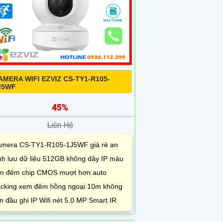
AMERA WIFI EZVIZ CS-TY1-R105-
J5WF
45%
Liên Hệ
mera CS-TY1-R105-1J5WF giá rẻ an
nh lưu dữ liệu 512GB không dây IP màu
n đêm chip CMOS mượt hơn auto
acking xem đêm hồng ngoại 10m không
n đầu ghi IP Wifi nét 5.0 MP Smart IR