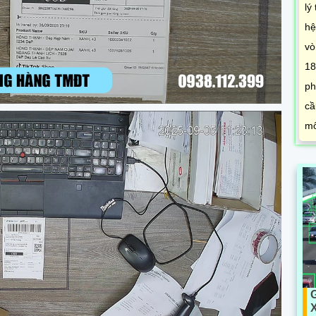
lý
hệ
vò
18
ph
cầ
mô