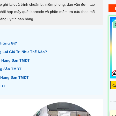
hi lại quá trình chuẩn bị, niêm phong, dán vận đơn; tạo
 phối hợp máy quét barcode và phần mềm tra cứu theo mã
nâng uy tín bán hàng.
Những Gì?
Lại Giá Trị Như Thế Nào?
g Hàng Sàn TMĐT
ng Sàn TMĐT
g Hàng Sàn TMĐT
C
MĐT