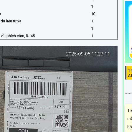
1
)
10
dữ liệu từ xa
1
1
 vít, phích cắm, RJ45
1
T
A
Tr
mộ
bá