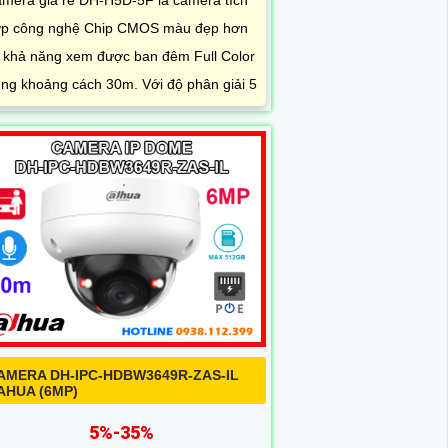
mera giá rẻ DH-H5D-5F là camera tích
p công nghệ Chip CMOS màu đẹp hơn
 khả năng xem được ban đêm Full Color
ong khoảng cách 30m. Với độ phân giải 5
AMERA DH-IPC-HDBW3649R-ZAS-IL
AHUA (6MP)
5%-35%