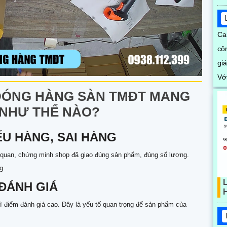
Ca
cô
gi
Vớ
bi
 ĐÓNG HÀNG SÀN TMĐT MANG
này
Ị NHƯ THẾ NÀO?
qu
qu
ẾU HÀNG, SAI HÀNG
ch quan, chứng minh shop đã giao đúng sản phẩm, đúng số lượng.
g.
 ĐÁNH GIÁ
trì điểm đánh giá cao. Đây là yếu tố quan trọng để sản phẩm của