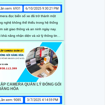
Lần xem: 6931
6/10/2025 9:30:21 PM
mera đọc biển số xe đã trở thành một
ng nghệ không thể thiếu trong hệ thống
ám sát giao thông và an ninh ngày nay.
i khả năng nhận diện và xử lý thông tin
ển số một cách tự động, những camera
 mang lại nhiều lợi ích đáng kể, từ việc
ản lý phương tiện đến việc nâng cao hiệu
ả an ninh
LẮP CAMERA QUẢN LÝ ĐÓNG GÓI
HÀNG HÓA
Lần xem: 9085
3/7/2025 4:14:59 PM