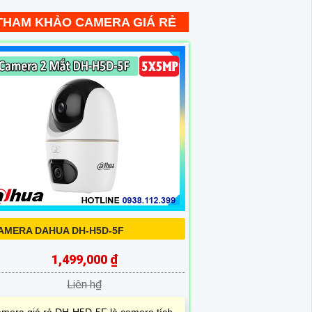
THAM KHẢO CAMERA GIÁ RẺ
AMERA DAHUA DH-H5D-5F
1,499,000 ₫
Liên h₫