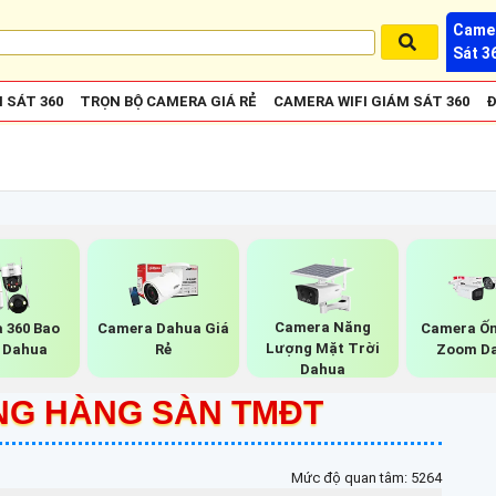
Camer
Sát 3
 SÁT 360
TRỌN BỘ CAMERA GIÁ RẺ
CAMERA WIFI GIÁM SÁT 360
Đ
Camera Năng
 360 Bao
Camera Dahua Giá
Camera Ốn
Lượng Mặt Trời
 Dahua
Rẻ
Zoom D
Dahua
NG HÀNG SÀN TMĐT
Mức độ quan tâm: 5264