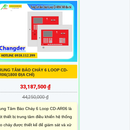
RUNG TÂM BÁO CHÁY 6 LOOP CD-
R06(1800 ĐỊA CHỈ)
33,187,500 ₫
44,250,000 ₫
ung Tâm Báo Cháy 6 Loop CD-AR06 là
t thiết bị trung tâm điều khiển hệ thống
o cháy được thiết kế để giám sát và xử