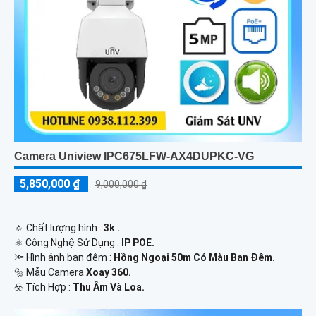
Camera Uniview IPC675LFW-AX4DUPKC-VG
5,850,000 ₫
9,000,000 ₫
🔅 Chất lượng hình :
3k .
⚛️ Công Nghệ Sử Dụng :
IP POE.
🔦 Hình ảnh ban đêm :
Hồng Ngoại 50m Có Màu Ban Ðêm.
🔩 Mẫu Camera
Xoay 360.
️☣️ Tích Hợp :
Thu Âm Và Loa.