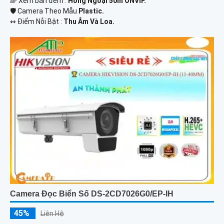
🌈 Xem ban đêm :
Hồng Ngoại 50m ONVIF.
🛡 Camera Theo Mẫu
Plastic.
️↭ Điểm Nỗi Bật :
Thu Âm Và Loa.
Camera Đọc Biển Số DS-2CD7026G0/EP-IH
45%
Liên Hệ