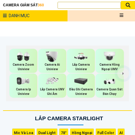
CAMERA GIÁM SÁT
360
DANH MỤC
Camera Zoom
Camera Ai
Lắp Camera
Camera Hồng
Uniview
Uniview
Uniview
Ngoại UMV
Lắp Camera UNV
Camera Quan Sát
Camera Ip
Đầu Ghi Camera
Ghi Âm
Bán Chạy
Uniview
Uniview
LẮP CAMERA STARLIGHT
Mic Và Loa
Dual Light
78°
Hồng Ngoại
Full Color
AI