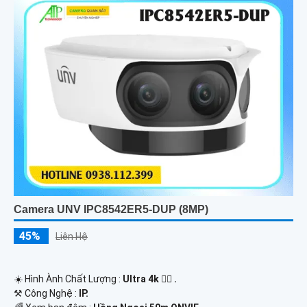
Camera UNV IPC8542ER5-DUP (8MP)
45%
Liên Hệ
☀️ Hình Ành Chất Lượng :
Ultra 4k 👍🏾 .
⚒ Công Nghệ :
IP.