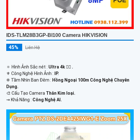
IDS-TLM28B3GP-BI100 Camera HIKVISION
45%
Liên Hệ
🔅 Hình Ảnh Sắc nét :
Ultra 4k 👍🏾 .
⚜️ Công Nghệ Hình Ảnh :
IP.
❈ Tầm Nhìn Ban Đêm :
Hồng Ngoại 100m Công Nghệ Chuyên
Dụng.
🎨 Cấu Tạo Camera
Thân Kim loại.
️⇝ Khả Năng :
Công Nghệ AI.