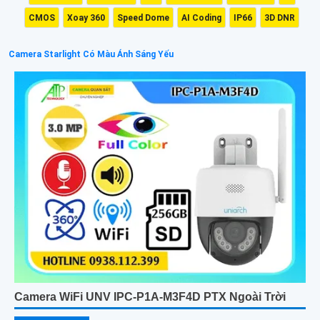
CMOS
Xoay 360
Speed Dome
AI Coding
IP66
3D DNR
Camera Starlight Có Màu Ánh Sáng Yếu
Camera WiFi UNV IPC-P1A-M3F4D PTX Ngoài Trời