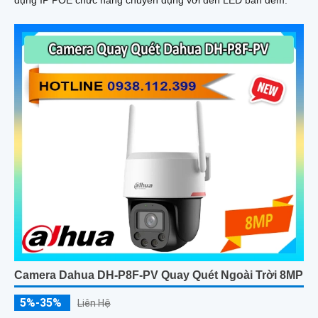
dụng IP POE chức năng chuyên dụng với đèn LED ban đêm.
Camera Dahua DH-P8F-PV Quay Quét Ngoài Trời 8MP
5%-35%
Liên Hệ