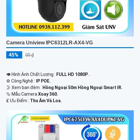
Camera Uniview IPC6312LR-AX4-VG
45%
00 ₫
👁 Hình Ành Chất Lượng :
FULL HD 1080P .
⚙ Công Nghệ :
IP POE.
🌛 Xem ban đêm :
Hồng Ngoại 50m Hồng Ngoại Smart IR.
🔩 Mẫu Camera
Xoay 360.
️₤ Ưu Điểm :
Thu Âm Và Loa.