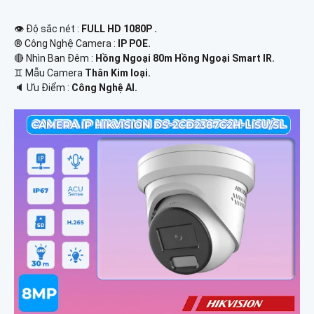
👁 Độ sắc nét :
FULL HD 1080P .
®️ Công Nghệ Camera :
IP POE.
🔴 Nhìn Ban Đêm :
Hồng Ngoại 80m Hồng Ngoại Smart IR.
♊ Mẫu Camera
Thân Kim loại.
️🔈 Ưu Điểm :
Công Nghệ AI.