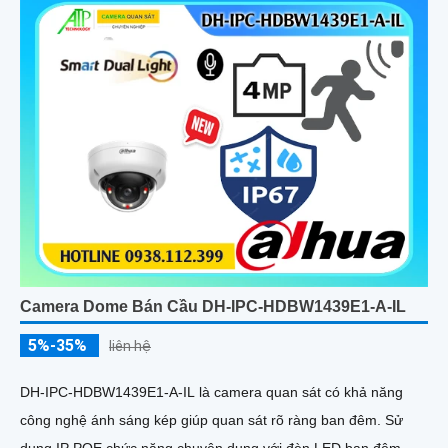
Camera Dome Bán Cầu DH-IPC-HDBW1439E1-A-IL
5%-35%
liên hệ
DH-IPC-HDBW1439E1-A-IL là camera quan sát có khả năng
công nghệ ánh sáng kép giúp quan sát rõ ràng ban đêm. Sử