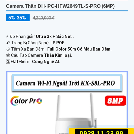
Camera Thân DH-IPC-HFW2649TL-S-PRO (6MP)
5%-35%
4,220,000 ₫
️⚡ Độ Phân giải :
Ultra 3k + Sắc Nét .
🌠 Trang Bị Công Nghệ :
IP POE.
🌙 Tầm Xa Ban Đêm :
Full Color 50m Có Màu Ban Ðêm.
🕸️ Cấu Tạo Camera
Thân Kim loại.
️🆑 Đặt Điểm :
Công Nghệ AI.
0938.11.23.99