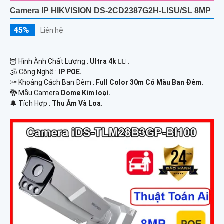
Camera IP HIKVISION DS-2CD2387G2H-LISU/SL 8MP
45%
Liên hệ
🦉 Hình Ành Chất Lượng :
Ultra 4k 👍🏾 .
🕉️ Công Nghệ :
IP POE.
🔦 Khoảng Cách Ban Đêm :
Full Color 30m Có Màu Ban Ðêm.
🐉️ Mẫu Camera
Dome Kim loại.
️🔔 Tích Hợp :
Thu Âm Và Loa.