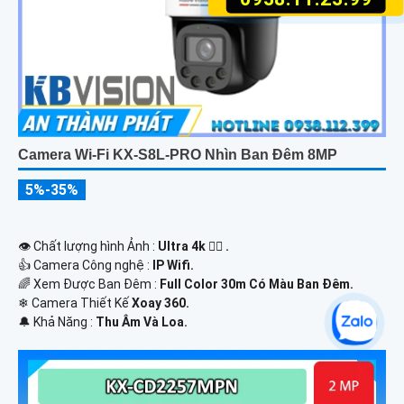
Camera Wi-Fi KX-S8L-PRO Nhìn Ban Đêm 8MP
5%-35%
👁 Chất lượng hình Ảnh :
Ultra 4k 👍🏾 .
👍 Camera Công nghệ :
IP Wifi.
🌈 Xem Được Ban Đêm :
Full Color 30m Có Màu Ban Ðêm.
❄ Camera Thiết Kế
Xoay 360.
️🔔 Khả Năng :
Thu Âm Và Loa.