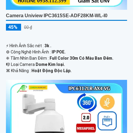
Camera Uniview IPC3615SE-ADF28KM-WL-I0
45%
00 ₫
️⚡ Hình Ảnh Sắc nét :
3k .
⚙ Công Nghệ Hình Ảnh :
IP POE.
❈ Tầm Nhìn Ban Đêm :
Full Color 30m Có Màu Ban Ðêm.
🎼️ Loại Camera
Dome Kim loại.
️⌘ Khả Năng :
Hoặt Động Độc Lập.