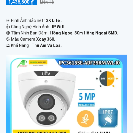
1,436,500 ₫
Liên Hệ
🔆 Hình Ảnh Sắc nét :
2K Lite .
👍 Công Nghệ Hình Ảnh :
IP Wifi.
🔴 Tầm Nhìn Ban Đêm :
Hồng Ngoại 30m Hồng Ngoại SMD.
💦 Mẫu Camera
Xoay 360.
️🔮 Khả Năng :
Thu Âm Và Loa.