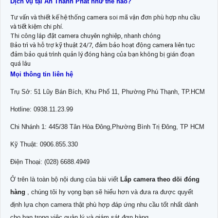
Dịch vụ tại An Thành Phát như thế nào?
Tư vấn và thiết kế hệ thống camera soi mã vận đơn phù hợp nhu cầu
và tiết kiệm chi phí.
Thi công lắp đặt camera chuyên nghiệp, nhanh chóng
Bảo trì và hỗ trợ kỹ thuật 24/7, đảm bảo hoạt động camera liên tục
đảm bảo quá trình quản lý đóng hàng của bạn không bị gián đoạn
quá lâu
Mọi thông tin liên hệ
Trụ Sở: 51 Lũy Bán Bích, Khu Phố 11, Phường Phú Thạnh, TP.HCM
Hotline: 0938.11.23.99
Chi Nhánh 1: 445/38 Tân Hòa Đông,Phường Bình Trị Đông, TP HCM
Kỹ Thuật: 0906.855.330
Điện Thoại: (028) 6688.4949
Ở trên là toàn bộ nội dung của bài viết
Lắp camera theo dõi đóng
hàng
, chúng tôi hy vọng bạn sẽ hiểu hơn và đưa ra được quyết
định lựa chọn camera thật phù hợp đáp ứng nhu cầu tốt nhất dành
cho bạn trong việc quản lý và giám sát đơn hàng.