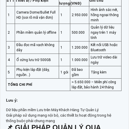
STT
Thiết bị / Phụ kiện
Ghi chú
lượng
(VNĐ)
Hình ảnh sắc nét,
Camera Dome/Bullet Full
1
1
2.950.000
hồng ngoại thông
HD (soi rõ mã vận đơn)
minh
Quản lý dữ liệu
2
Phần mềm quản lý offline
1
500.000
ngay trên 1 máy
tính
Đầu đọc mã vạch không
Kết nối USB hoặc
3
1
1.200.000
dây
Bluetooth
Lưu trữ video dài
4
Ổ cứng lưu trữ 500GB
1
1.000.000
ngày
Phụ kiện lắp đặt (dây,
Đã bao
5
1 gói
Tặng kèm
nguồn…)
gồm
≈ 5.650.000 – Miễn phí công
TỔNG CHI PHÍ
lắp đặt, bảo hành 24 tháng
Lưu ý:
Dữ lIệu phần mềm Lưu trên Máy Khách Hàng Tự Quản Lý
Giải pháp sử dụng mạng nội bộ, các thiết bị hoạt động trong hệ
thống buộc phải chung mạng
📌 GIẢI PHÁP QUẢN LÝ QUA