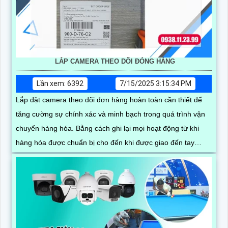
LẮP CAMERA THEO DÕI ĐÓNG HÀNG
Lần xem: 6392
7/15/2025 3:15:34 PM
Lắp đặt camera theo dõi đơn hàng hoàn toàn cần thiết để
tăng cường sự chính xác và minh bạch trong quá trình vận
chuyển hàng hóa. Bằng cách ghi lại mọi hoạt động từ khi
hàng hóa được chuẩn bị cho đến khi được giao đến tay
người nhận, camera sẽ giúp bạn tránh được các sai sót có
thể xảy ra trong quá trình làm việc thủ công mà còn tạo ra
sự tin cậy và sự hài lòng từ phía khách hàng