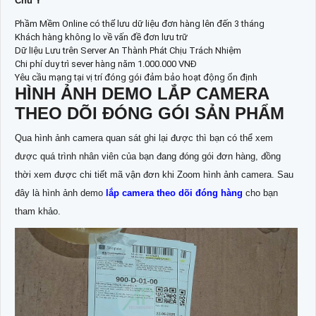
Chú Ý
Phầm Mềm Online có thể lưu dữ liệu đơn hàng lên đến 3 tháng
Khách hàng không lo về vấn đề đơn lưu trữ
Dữ lIệu Lưu trên Server An Thành Phát Chịu Trách Nhiệm
Chi phí duy trì sever hàng năm 1.000.000 VNĐ
Yêu cầu mạng tại vị trí đóng gói đảm bảo hoạt động ổn định
HÌNH ẢNH DEMO LẮP CAMERA
THEO DÕI ĐÓNG GÓI SẢN PHẨM
Qua hình ảnh camera quan sát ghi lại được thì bạn có thể xem
được quá trình nhân viên của bạn đang đóng gói đơn hàng, đồng
thời xem được chi tiết mã vận đơn khi Zoom hình ảnh camera. Sau
đây là hình ảnh demo
lắp camera theo dõi đóng hàng
cho bạn
tham khảo.