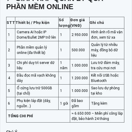
PHẦN MỀM ONLINE
Số
Đơn giá
STT
Thiết bị / Phụ kiện
Ghi chú
lượng
(VNĐ)
Camera AI hoặc IP
Hình ảnh rõ mã vận
1
1
2.950.000
Dome/Bullet 2MP trở lên
đơn, xem từ xa
Quản lý từ nhiều
Phần mềm quản lý
2
1
500.000
máy, đồng bộ dữ
online (đa thiết bị)
liệu
Chi phí duy trì server dữ
1
Lưu trữ đám mây,
3
1.000.000
liệu
năm
tra cứu mọi nơi
Đầu đọc mã vạch không
Kết nối USB hoặc
4
1
1.200.000
dây
Bluetooth
Ổ cứng lưu trữ 500GB
Sao lưu dự phòng
5
1
1.000.000
(tại chỗ)
tại kho
Phụ kiện lắp đặt (dây,
Đã bao
6
1 gói
Tặng kèm
nguồn…)
gồm
≈ 6.650.000 – Miễn phí công lắp
TỔNG CHI PHÍ
đặt, bảo hành 24 tháng