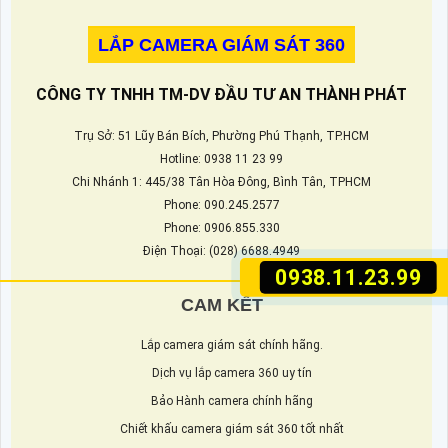
nhầm lẫn và thất thoát hàng hóa
LẮP CAMERA GIÁM SÁT 360
CÔNG TY TNHH TM-DV ĐẦU TƯ AN THÀNH PHÁT
Trụ Sở: 51 Lũy Bán Bích, Phường Phú Thạnh, TP.HCM
Hotline: 0938 11 23 99
Chi Nhánh 1: 445/38 Tân Hòa Đông, Bình Tân, TPHCM
Phone: 090.245.2577
Phone: 0906.855.330
Điện Thoại: (028) 6688.4949
0938.11.23.99
CAM KẾT
Lắp camera giám sát chính hãng.
Dịch vụ lắp camera 360 uy tín
Bảo Hành camera chính hãng
Chiết khấu camera giám sát 360 tốt nhất