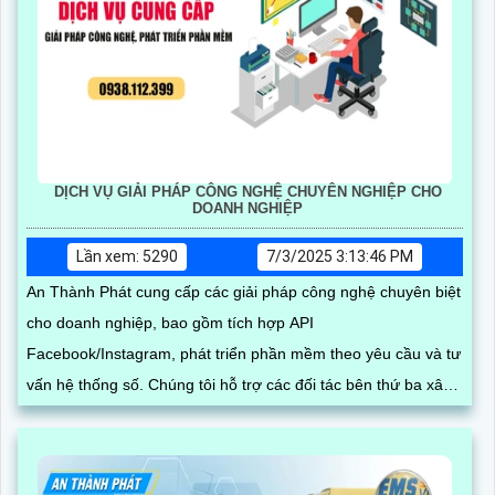
DỊCH VỤ GIẢI PHÁP CÔNG NGHỆ CHUYÊN NGHIỆP CHO
DOANH NGHIỆP
Lần xem: 5290
7/3/2025 3:13:46 PM
An Thành Phát cung cấp các giải pháp công nghệ chuyên biệt
cho doanh nghiệp, bao gồm tích hợp API
Facebook/Instagram, phát triển phần mềm theo yêu cầu và tư
vấn hệ thống số. Chúng tôi hỗ trợ các đối tác bên thứ ba xây
dựng, vận hành và mở rộng hệ thống trên nền tảng mạng xã
hội, giúp tối ưu hóa quy trình kinh doanh và kết nối khách
hàng hiệu quả trong thời đại số