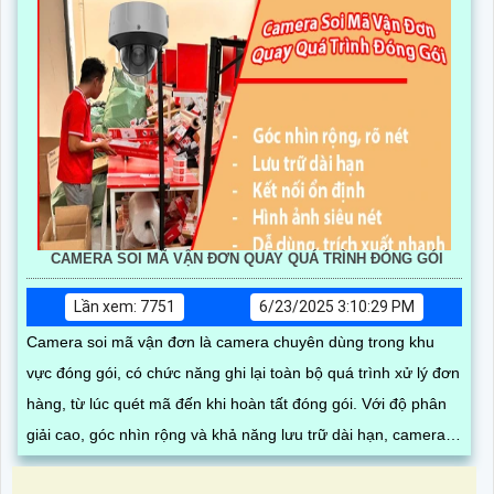
định và hỗ trợ kỹ thuật tận nơi
CAMERA SOI MÃ VẬN ĐƠN QUAY QUÁ TRÌNH ĐÓNG GÓI
Lần xem: 7751
6/23/2025 3:10:29 PM
Camera soi mã vận đơn là camera chuyên dùng trong khu
vực đóng gói, có chức năng ghi lại toàn bộ quá trình xử lý đơn
hàng, từ lúc quét mã đến khi hoàn tất đóng gói. Với độ phân
giải cao, góc nhìn rộng và khả năng lưu trữ dài hạn, camera
giúp quản lý dễ dàng truy xuất thông tin khi cần thiết, hạn chế