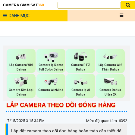
CAMERA GIÁM SÁT
360
DANH MỤC
Lắp Camera Wifi
Camera Ip Dome
Camera PTZ
Lắp Camera Wifi
Dahua
Full Color Dahua
Dahua
Thân Dahua
Camera Kim Loại
Camera WizMind
Camera Ip AI
Camera Dahua
Dahua
Dahua
Ultra 2K
LẮP CAMERA THEO DÕI ĐÓNG HÀNG
7/15/2025 3:15:34 PM
Mức độ quan tâm: 6392
Lắp đặt camera theo dõi đơn hàng hoàn toàn cần thiết để