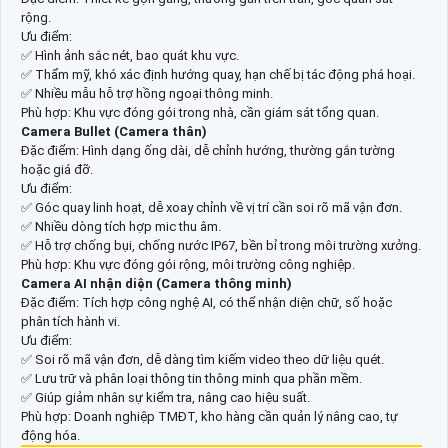
rộng.
Ưu điểm:
✅ Hình ảnh sắc nét, bao quát khu vực.
✅ Thẩm mỹ, khó xác định hướng quay, hạn chế bị tác động phá hoại.
✅ Nhiều mẫu hỗ trợ hồng ngoại thông minh.
Phù hợp: Khu vực đóng gói trong nhà, cần giám sát tổng quan.
Camera Bullet (Camera thân)
Đặc điểm: Hình dạng ống dài, dễ chỉnh hướng, thường gắn tường
hoặc giá đỡ.
Ưu điểm:
✅ Góc quay linh hoạt, dễ xoay chỉnh về vị trí cần soi rõ mã vận đơn.
✅ Nhiều dòng tích hợp mic thu âm.
✅ Hỗ trợ chống bụi, chống nước IP67, bền bỉ trong môi trường xưởng.
Phù hợp: Khu vực đóng gói rộng, môi trường công nghiệp.
Camera AI nhận diện (Camera thông minh)
Đặc điểm: Tích hợp công nghệ AI, có thể nhận diện chữ, số hoặc
phân tích hành vi.
Ưu điểm:
✅ Soi rõ mã vận đơn, dễ dàng tìm kiếm video theo dữ liệu quét.
✅ Lưu trữ và phân loại thông tin thông minh qua phần mềm.
✅ Giúp giảm nhân sự kiểm tra, nâng cao hiệu suất.
Phù hợp: Doanh nghiệp TMĐT, kho hàng cần quản lý nâng cao, tự
động hóa.