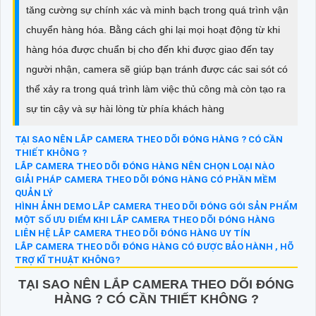
tăng cường sự chính xác và minh bạch trong quá trình vận
chuyển hàng hóa. Bằng cách ghi lại mọi hoạt động từ khi
hàng hóa được chuẩn bị cho đến khi được giao đến tay
người nhận, camera sẽ giúp bạn tránh được các sai sót có
thể xảy ra trong quá trình làm việc thủ công mà còn tạo ra
sự tin cậy và sự hài lòng từ phía khách hàng
TẠI SAO NÊN LẮP CAMERA THEO DÕI ĐÓNG HÀNG ? CÓ CẦN
THIẾT KHÔNG ?
LẮP CAMERA THEO DÕI ĐÓNG HÀNG NÊN CHỌN LOẠI NÀO
GIẢI PHÁP CAMERA THEO DÕI ĐÓNG HÀNG CÓ PHẦN MỀM
QUẢN LÝ
HÌNH ẢNH DEMO LẮP CAMERA THEO DÕI ĐÓNG GÓI SẢN PHẨM
MỘT SỐ ƯU ĐIỂM KHI LẮP CAMERA THEO DÕI ĐÓNG HÀNG
LIÊN HỆ LẮP CAMERA THEO DÕI ĐÓNG HÀNG UY TÍN
LẮP CAMERA THEO DÕI ĐÓNG HÀNG CÓ ĐƯỢC BẢO HÀNH , HÕ
TRỢ KĨ THUẬT KHÔNG?
TẠI SAO NÊN LẮP CAMERA THEO DÕI ĐÓNG
HÀNG ? CÓ CẦN THIẾT KHÔNG ?