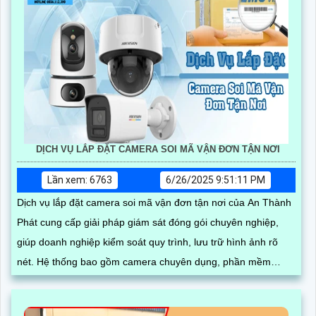
DỊCH VỤ LẮP ĐẶT CAMERA SOI MÃ VẬN ĐƠN TẬN NƠI
Lần xem: 6763
6/26/2025 9:51:11 PM
Dịch vụ lắp đặt camera soi mã vận đơn tận nơi của An Thành
Phát cung cấp giải pháp giám sát đóng gói chuyên nghiệp,
giúp doanh nghiệp kiểm soát quy trình, lưu trữ hình ảnh rõ
nét. Hệ thống bao gồm camera chuyên dụng, phần mềm
quản lý đơn hàng, thiết bị quét mã vạch cùng phụ kiện thi
công, lắp đặt hoàn chỉnh tại kho hàng, đảm bảo hoạt động ổn