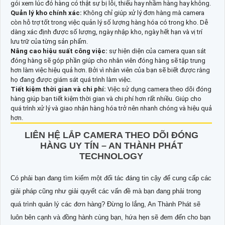
gói xem lúc đó hàng có thật sự bị lỗi, thiếu hay nhầm hàng hay không.
Quản lý kho chính xác:
Không chỉ giúp xử lý đơn hàng mà camera
còn hỗ trợ tốt trong việc quản lý số lượng hàng hóa có trong kho. Dễ
dàng xác định được số lượng, ngày nhập kho, ngày hết hạn và vị trí
lưu trữ của từng sản phẩm.
Nâng cao hiệu suất công việc:
sự hiện diện của camera quan sát
đóng hàng sẽ góp phần giúp cho nhân viên đóng hàng sẽ tập trung
hơn làm việc hiệu quả hơn. Bởi vì nhân viên của bạn sẽ biết được rằng
họ đang được giám sát quá trình làm việc.
Tiết kiệm thời gian và chi phí:
Việc sử dụng camera theo dõi đóng
hàng giúp bạn tiết kiệm thời gian và chi phí hơn rất nhiều. Giúp cho
quá trình xử lý và giao nhận hàng hóa trở nên nhanh chóng và hiệu quả
hơn.
LIÊN HỆ LẮP CAMERA THEO DÕI ĐÓNG
HÀNG UY TÍN – AN THÀNH PHÁT
TECHNOLOGY
Có phải bạn đang tìm kiếm một đối tác đáng tin cậy để cung cấp các
giải pháp cũng như giải quyết các vấn đề mà bạn đang phải trong
quá trình quản lý các đơn hàng? Đừng lo lắng, An Thành Phát sẽ
luôn bên cạnh và đồng hành cùng bạn, hứa hẹn sẽ đem đến cho bạn