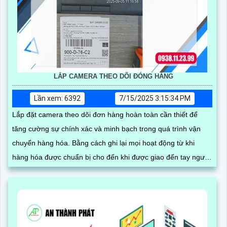
LẮP CAMERA THEO DÕI ĐÓNG HÀNG
Lần xem: 6392
7/15/2025 3:15:34 PM
Lắp đặt camera theo dõi đơn hàng hoàn toàn cần thiết để
tăng cường sự chính xác và minh bạch trong quá trình vận
chuyển hàng hóa. Bằng cách ghi lại mọi hoạt động từ khi
hàng hóa được chuẩn bị cho đến khi được giao đến tay người
nhận, camera sẽ giúp bạn tránh được các sai sót có thể xảy
ra trong quá trình làm việc thủ công mà còn tạo ra sự tin cậy
và sự hài lòng từ phía khách hàng