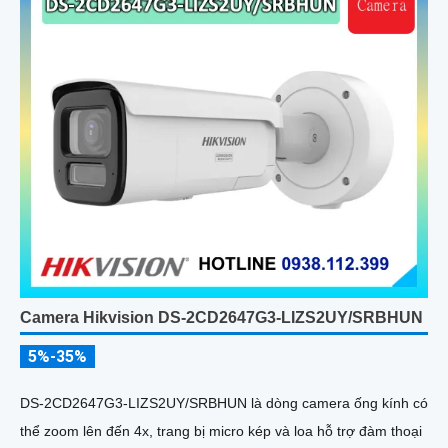
Camera Hikvision DS-2CD2647G3-LIZS2UY/SRBHUN
5%-35%
DS-2CD2647G3-LIZS2UY/SRBHUN là dòng camera ống kính có
thể zoom lên đến 4x, trang bị micro kép và loa hỗ trợ đàm thoại