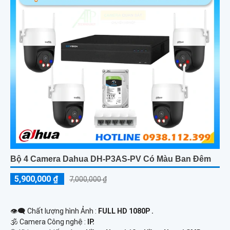
Bộ 4 Camera Dahua DH-P3AS-PV Có Màu Ban Đêm
5,900,000 ₫
7,000,000 ₫
👁️‍🗨 Chất lượng hình Ảnh :
FULL HD 1080P .
🕉️ Camera Công nghệ :
IP.