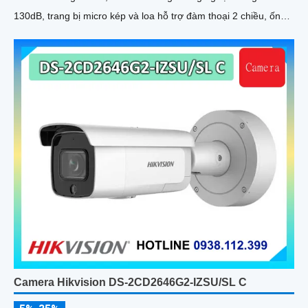
130dB, trang bị micro kép và loa hỗ trợ đàm thoại 2 chiều, ống
kính 4
Camera Hikvision DS-2CD2646G2-IZSU/SL C