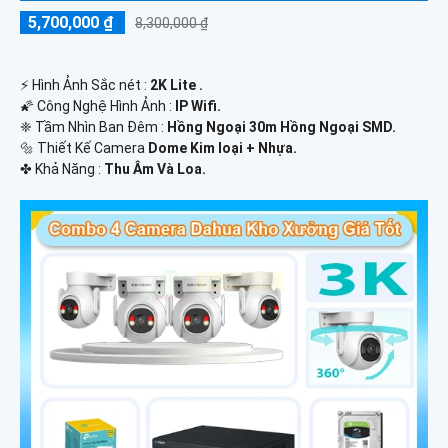
5,700,000 ₫
8,300,000 ₫
️⚡ Hình Ảnh Sắc nét :
2K Lite .
🌠 Công Nghệ Hình Ảnh :
IP Wifi.
❈ Tầm Nhìn Ban Đêm :
Hồng Ngoại 30m Hồng Ngoại SMD.
🔩 Thiết Kế Camera
Dome Kim loại + Nhựa.
️✤ Khả Năng :
Thu Âm Và Loa.