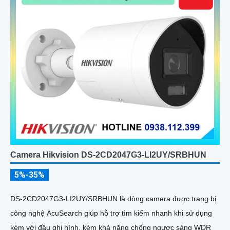
Camera Hikvision DS-2CD2047G3-LI2UY/SRBHUN
5%-35%
DS-2CD2047G3-LI2UY/SRBHUN là dòng camera được trang bị
công nghệ AcuSearch giúp hỗ trợ tìm kiếm nhanh khi sử dụng
kèm với đầu ghi hình, kèm khả năng chống ngược sáng WDR