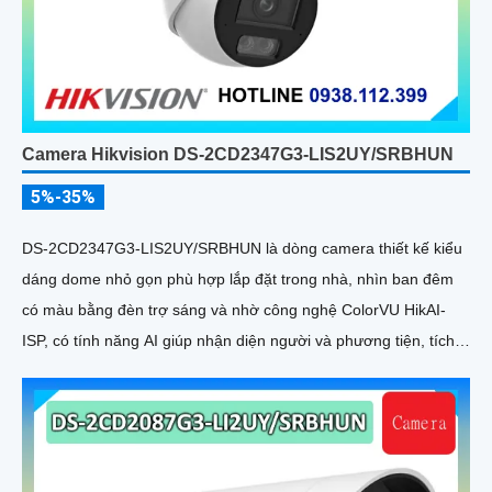
Camera Hikvision DS-2CD2347G3-LIS2UY/SRBHUN
5%-35%
DS-2CD2347G3-LIS2UY/SRBHUN là dòng camera thiết kế kiểu
dáng dome nhỏ gọn phù hợp lắp đặt trong nhà, nhìn ban đêm
có màu bằng đèn trợ sáng và nhờ công nghệ ColorVU HikAI-
ISP, có tính năng AI giúp nhận diện người và phương tiện, tích
hợp micro kép