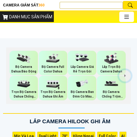
CAMERA GIÁM SÁT
360
DANH MỤC SẢN PHẨM
Bộ Camera Full
Bộ Camera
Lắp Camera Giá
Lắp Trọn Bộ
Color Dahua
Dahua Báo Động
Rẻ Trọn Gói
Camera Dahua
Trọn Bộ Camera
Trọn Bộ Camera
Bộ Camera Ban
Bộ Camera
Dahua Chống
Dahua Ghi Âm
Đêm Có Màu
Chống Trộm
Trộm
Kbvision
Visioncop
LẮP CAMERA HILOOK GHI ÂM
Mic Và Loa
Dual Light
78°
Hồng Ngoại
Full Color
AI