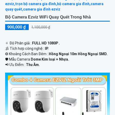
Bộ Camera Ezviz WiFi Quay Quét Trong Nhà
900,000 ₫
1,100,000 ₫
🔅 Độ Phân giải :
FULL HD 1080P .
🕉️ Tích hợp công nghệ :
IP.
❂ Khoảng Cách Ban Đêm :
Hồng Ngoại 10m Hồng Ngoại SMD.
🛡 Mẫu Camera
Dome Kim loại + Nhựa.
️📢 Ưu Điểm :
Thu Âm.