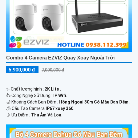
Combo 4 Camera EZVIZ Quay Xoay Ngoài Trời
5,900,000 ₫
7,000,000 ₫
✨ Chất lượng hình :
2K Lite .
👍 Công Nghệ Sử Dụng :
IP Wifi.
🌙 Khoảng Cách Ban Đêm :
Hồng Ngoại 30m Có Màu Ban Ðêm.
🕉️ Cấu Tạo Camera
IP67 xoay 360.
️📡 Ưu Điểm :
Thu Âm Và Loa.