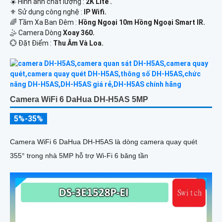
☀️ Hình ảnh chất lượng :
2K Lite .
⚜️ Sử dụng công nghệ :
IP Wifi.
🌈 Tầm Xa Ban Đêm :
Hồng Ngoại 10m Hồng Ngoại Smart IR.
🤹 Camera Dòng
Xoay 360.
️💮 Đặt Điểm :
Thu Âm Và Loa.
Camera WiFi 6 DaHua DH-H5AS 5MP
5%-35%
Camera WiFi 6 DaHua DH-H5AS là dòng camera quay quét
355° trong nhà 5MP hỗ trợ Wi-Fi 6 băng tần