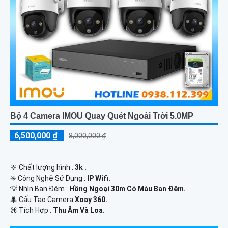
Bộ 4 Camera IMOU Quay Quét Ngoài Trời 5.0MP
6,500,000 ₫
8,000,000 ₫
🔆 Chất lượng hình :
3k .
✳️ Công Nghệ Sử Dụng :
IP Wifi.
💡 Nhìn Ban Đêm :
Hồng Ngoại 30m Có Màu Ban Ðêm.
🐜 Cấu Tạo Camera
Xoay 360.
️⌘ Tích Hợp :
Thu Âm Và Loa.