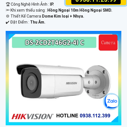
🏆 Công Nghệ Hình Ảnh :
IP.
🔦 Khi xem thiếu sáng :
Hồng Ngoại 10m Hồng Ngoại SMD.
💢 Thiết Kế Camera
Dome Kim loại + Nhựa.
️✔️ Đặt Điểm :
Thu Âm.