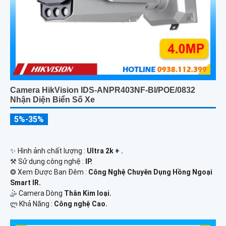
Camera HikVision IDS-ANPR403NF-BI/POE/0832
Nhận Diện Biển Số Xe
5%-35%
✨ Hình ảnh chất lượng :
Ultra 2k + .
⚒ Sử dụng công nghệ :
IP.
❂ Xem Được Ban Đêm :
Công Nghệ Chuyên Dụng Hồng Ngoại
Smart IR.
🤹 Camera Dòng
Thân Kim loại.
️ლ Khả Năng :
Công nghệ Cao.