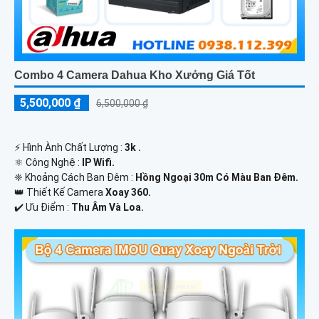
Combo 4 Camera Dahua Kho Xưởng Giá Tốt
5,500,000 ₫
6,500,000 ₫
️⚡ Hình Ành Chất Lượng :
3k .
⚛️ Công Nghệ :
IP Wifi.
❈ Khoảng Cách Ban Đêm :
Hồng Ngoại 30m Có Màu Ban Ðêm.
👑 Thiết Kế Camera
Xoay 360.
️✔️ Ưu Điểm :
Thu Âm Và Loa.