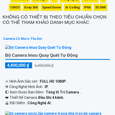
CMOS
Xoay 360
Speed Dome
AI Coding
IP66
3D DNR
KHÔNG CÓ THIẾT BỊ THEO TIÊU CHUẨN CHỌN
CÓ THỂ THAM KHẢO DANH MỤC KHÁC
Camera Có Micro Thu Âm
Bộ Camera Imou Quay Quét Tự Động
4,800,000 ₫
6,000,000 ₫
🔆 Hình Ảnh Sắc nét :
FULL HD 1080P .
⚒ Công Nghệ Hình Ảnh :
IP.
🌔 Xem Được Ban Đêm :
Từng Vị Trí Camera .
👑 Thiết Kế Camera
Đầu Ghi 4 kênh.
️🔮 Đặt Điểm :
Công Nghệ AI.