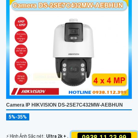
Camera IP HIKVISION DS-2SE7C432MW-AEBHUN
5%-35%
️⚡ Hình Ảnh Sắc nét :
Ultra 2k + .
0938.11.23.99