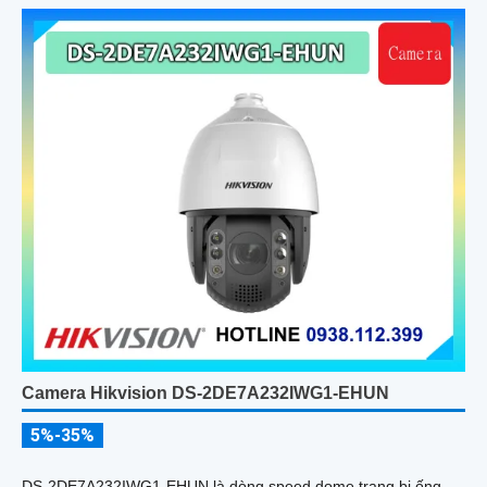
Camera Hikvision DS-2DE7A232IWG1-EHUN
5%-35%
DS-2DE7A232IWG1-EHUN là dòng speed dome trang bị ống