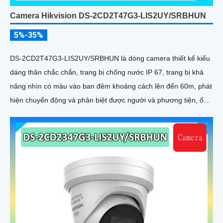
Camera Hikvision DS-2CD2T47G3-LIS2UY/SRBHUN
5%-35%
DS-2CD2T47G3-LIS2UY/SRBHUN là dòng camera thiết kế kiểu
dáng thân chắc chắn, trang bị chống nước IP 67, trang bị khả
năng nhìn có màu vào ban đêm khoảng cách lên đến 60m, phát
hiện chuyển động và phân biệt được người và phương tiện, ống
kính 4