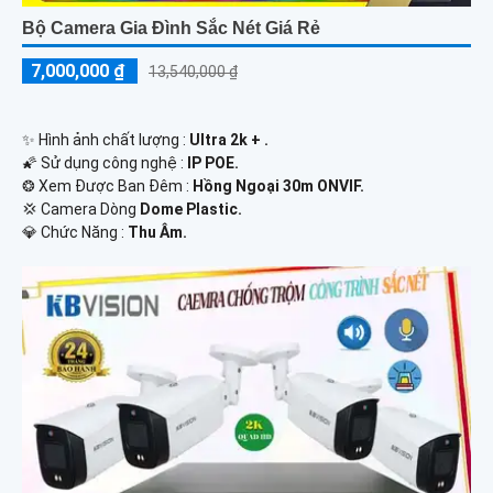
Bộ Camera Gia Đình Sắc Nét Giá Rẻ
7,000,000 ₫
13,540,000 ₫
✨ Hình ảnh chất lượng :
Ultra 2k + .
🌠 Sử dụng công nghệ :
IP POE.
❂ Xem Được Ban Đêm :
Hồng Ngoại 30m ONVIF.
💢 Camera Dòng
Dome Plastic.
️💎 Chức Năng :
Thu Âm.