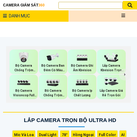
CAMERA GIÁM SÁT
360
DANH MỤC
Bộ Camera
Bộ Camera Ban
Bộ Camera Ghi
Lắp Camera
Chống Trộm
Đêm Có Màu
Âm Kbvision
Kbvision Trọn
Kbvision
Kbvision
Gói
Bộ Camera
Bộ Camera Ip
Bô Camera
Lắp Camera Giá
Visioncop Full
Chất Lượng
Chống Trộm
Rẻ Trọn Gói
Color
Hikvision
LẮP CAMERA TRỌN BỘ ULTRA HD
Mic Và Loa
Dual Light
78°
Hồng Ngoại
Full Color
AI