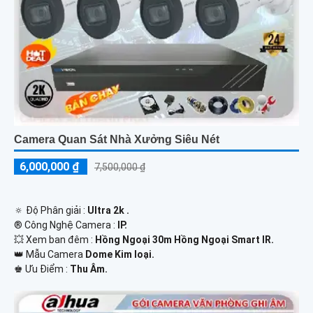
Camera Quan Sát Nhà Xưởng Siêu Nét
6,000,000 ₫
7,500,000 ₫
🔅 Độ Phân giải :
Ultra 2k .
®️ Công Nghệ Camera :
IP.
💥 Xem ban đêm :
Hồng Ngoại 30m Hồng Ngoại Smart IR.
👑 Mẫu Camera
Dome Kim loại.
️♚ Ưu Điểm :
Thu Âm.