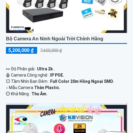
Bộ Camera An Ninh Ngoài Trời Chính Hãng
5,200,000 ₫
7,650,000 ₫
️👀 Độ Phân giải :
Ultra 2k .
🤖️ Camera Công nghệ :
IP POE.
💥 Tầm Nhìn Ban Đêm :
Full Color 20m Hồng Ngoại SMD.
↕️ Mẫu Camera
Thân Plastic.
️💮 Khả Năng :
Thu Âm.