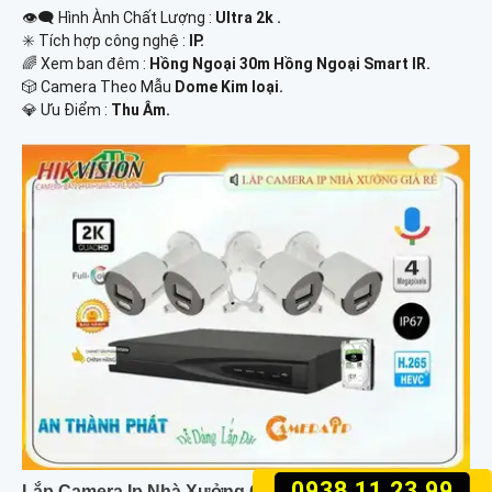
👁️‍🗨 Hình Ành Chất Lượng :
Ultra 2k .
✳️ Tích hợp công nghệ :
IP.
🌈 Xem ban đêm :
Hồng Ngoại 30m Hồng Ngoại Smart IR.
🎲 Camera Theo Mẫu
Dome Kim loại.
️💎 Ưu Điểm :
Thu Âm.
0938.11.23.99
Lắp Camera Ip Nhà Xưởng Giá Rẻ