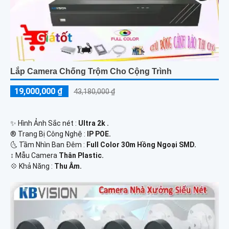
Lắp Camera Chống Trộm Cho Cộng Trình
19,000,000 ₫
43,180,000 ₫
✨ Hình Ảnh Sắc nét :
Ultra 2k .
®️ Trang Bị Công Nghệ :
IP POE.
🌜 Tầm Nhìn Ban Đêm :
Full Color 30m Hồng Ngoại SMD.
↕️ Mẫu Camera
Thân Plastic.
️💠 Khả Năng :
Thu Âm.