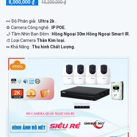
8,000,000 ₫
10,200,000 ₫
️👀 Độ Phân giải :
Ultra 2k .
⚙ Camera Công nghệ :
IP POE.
🌙 Tầm Nhìn Ban Đêm :
Hồng Ngoại 30m Hồng Ngoại Smart IR.
🎨 Loại Camera
Thân Kim loại.
️↭ Khả Năng :
Thu hình Chất Lượng.