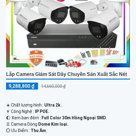
Lắp Camera Giám Sát Dây Chuyền Sản Xuất Sắc Nét
9,288,800 ₫
14,660,000 ₫
☀️ Chất lượng hình :
Ultra 2k .
⚜️ Công Nghệ :
IP POE.
🌔 Xem ban đêm :
Full Color 30m Hồng Ngoại SMD.
♊ Camera Dòng
Dome Kim loại.
️💮 Ưu Điểm :
Thu Âm.