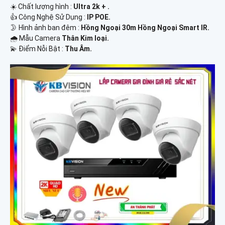
☀️ Chất lượng hình :
Ultra 2k + .
👍 Công Nghệ Sử Dụng :
IP POE.
🌛 Hình ảnh ban đêm :
Hồng Ngoại 30m Hồng Ngoại Smart IR.
🌧️ Mẫu Camera
Thân Kim loại.
️💫 Điểm Nỗi Bật :
Thu Âm.