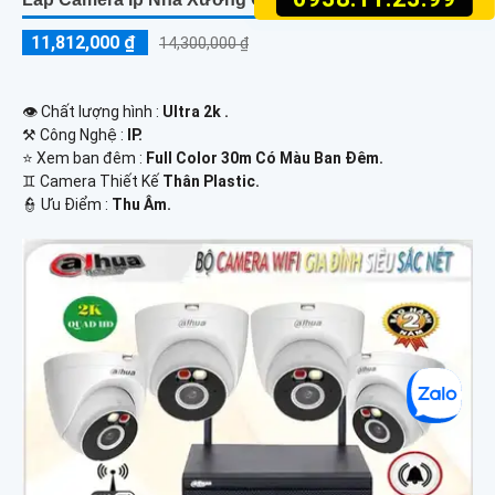
11,812,000 ₫
14,300,000 ₫
👁 Chất lượng hình :
Ultra 2k .
⚒ Công Nghệ :
IP.
⭐ Xem ban đêm :
Full Color 30m Có Màu Ban Ðêm.
♊ Camera Thiết Kế
Thân Plastic.
️👮 Ưu Điểm :
Thu Âm.