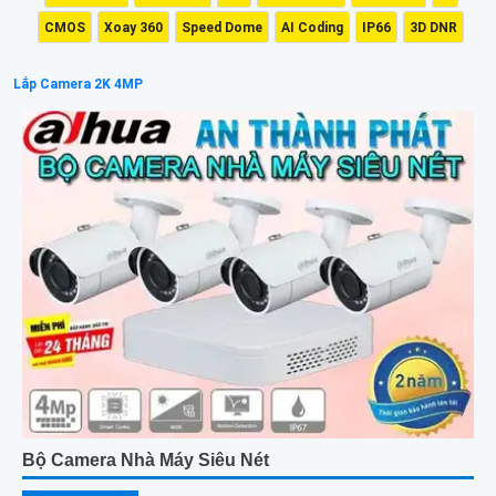
CMOS
Xoay 360
Speed Dome
AI Coding
IP66
3D DNR
Lắp Camera 2K 4MP
Bộ Camera Nhà Máy Siêu Nét