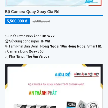
Bộ Camera Quay Xoay Giá Rẻ
5,500,000 ₫
7,500,000 ₫
✨ Chất lượng hình Ảnh :
Ultra 2k .
🏆 Sử dụng công nghệ :
IP Wifi.
❈ Tầm Nhìn Ban Đêm :
Hồng Ngoại 10m Hồng Ngoại Smart IR.
↕️ Camera Dòng
Xoay 360.
️ლ Khả Năng :
Thu Âm Và Loa.