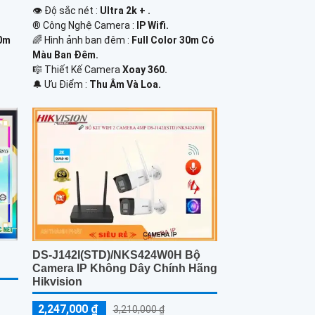
👁 Độ sắc nét :
Ultra 2k + .
®️ Công Nghệ Camera :
IP Wifi.
30m
🌈 Hình ảnh ban đêm :
Full Color 30m Có
Màu Ban Ðêm.
🎼️ Thiết Kế Camera
Xoay 360.
️🔔 Ưu Điểm :
Thu Âm Và Loa.
DS-J142I(STD)/NKS424W0H Bộ
Camera IP Không Dây Chính Hãng
Hikvision
2,247,000 ₫
3,210,000 ₫