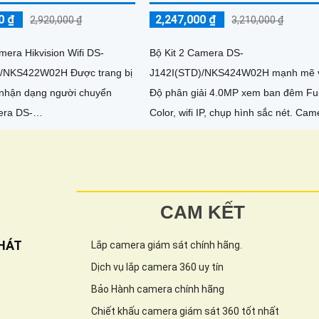
0 ₫
2,247,000 ₫
2,920,000 ₫
3,210,000 ₫
mera Hikvision Wifi DS-
Bộ Kit 2 Camera DS-
)/NKS422W02H Được trang bị
J142I(STD)/NKS424W02H mạnh mẽ 
nhận dạng người chuyển
Độ phân giải 4.0MP xem ban đêm Ful
era DS-
Color, wifi IP, chụp hình sắc nét. Cam
)/NKS422W02H kết hợp công
được trang bị micro tích hợp và chức
P và Ánh Sáng...
năng đàm...
CAM KẾT
HÁT
Lắp camera giám sát chính hãng.
Dịch vụ lắp camera 360 uy tín
Bảo Hành camera chính hãng
Chiết khấu camera giám sát 360 tốt nhất