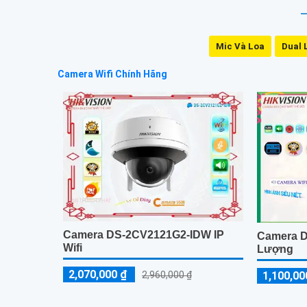
Mic Và Loa
Dual 
Camera Wifi Chính Hãng
Camera DS-2CV2121G2-IDW IP
Camera 
Wifi
Lượng
2,070,000 ₫
1,100,00
2,960,000 ₫