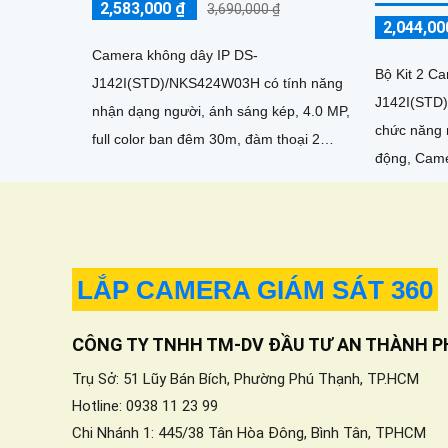
2,583,000 ₫
3,690,000 ₫
2,044,00
Camera không dây IP DS-
Bộ Kit 2 Ca
J142I(STD)/NKS424W03H có tính năng
J142I(STD
nhận dạng người, ánh sáng kép, 4.0 MP,
chức năng 
full color ban đêm 30m, đàm thoại 2
động, Cam
chiều, IP Wifi, Starlight, chống ngược
J142I(STD
sáng DWDR
nghệ Wifi I
LẮP CAMERA GIÁM SÁT 360
CÔNG TY TNHH TM-DV ĐẦU TƯ AN THÀNH P
Trụ Sở: 51 Lũy Bán Bích, Phường Phú Thạnh, TP.HCM
Hotline: 0938 11 23 99
Chi Nhánh 1: 445/38 Tân Hòa Đông, Bình Tân, TPHCM