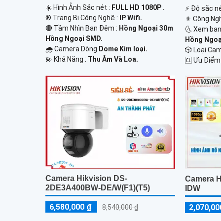
☀️ Hình Ảnh Sắc nét :
FULL HD 1080P .
️⚡ Độ sắc né
®️ Trang Bị Công Nghệ :
IP Wifi.
⚜️ Công Ng
🔴 Tầm Nhìn Ban Đêm :
Hồng Ngoại 30m
🌜 Xem ban
Hồng Ngoại SMD.
Hồng Ngoại
🌧️ Camera Dòng
Dome Kim loại.
🎲 Loại Ca
️💫 Khả Năng :
Thu Âm Và Loa.
️🆑 Ưu Điểm
Camera Hikvision DS-
Camera H
2DE3A400BW-DE/W(F1)(T5)
IDW
6,580,000 ₫
2,070,00
8,540,000 ₫