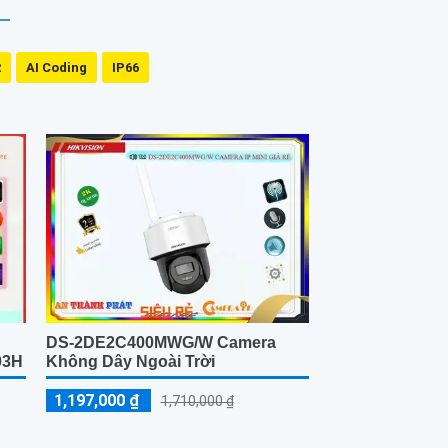
R
AI Coding
IP66
n
DS-2DE2C400MWG/W Camera
03H
Không Dây Ngoài Trời
1,197,000 ₫
1,710,000 ₫