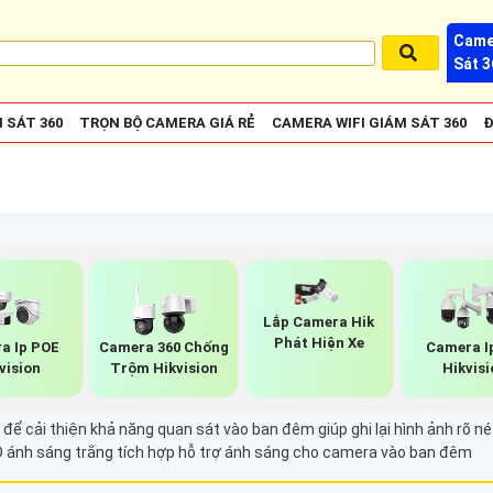
Came
Sát 3
 SÁT 360
TRỌN BỘ CAMERA GIÁ RẺ
CAMERA WIFI GIÁM SÁT 360
Đ
Lắp Camera Hik
Phát Hiện Xe
a Ip POE
Camera 360 Chống
Camera I
vision
Trộm Hikvision
Hikvisi
 để cải thiện khả năng quan sát vào ban đêm giúp ghi lại hình ảnh rõ 
D ánh sáng trắng tích hợp hỗ trợ ánh sáng cho camera vào ban đêm