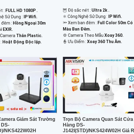
🦉 Độ sắc nét :
Ultra 2k .
t :
FULL HD 1080P .
⚛️ Công Nghệ Sử Dụng :
IP Wifi.
hệ Sử Dụng :
IP Wifi.
🔦 Xem ban đêm :
Full Color 50m Có
 đêm :
Hồng Ngoại 30m
Màu Ban Đêm.
 EXIR.
💢 Camera Theo Mẫu
Xoay 360.
o Camera
Thân Plastic.
️👮 Ưu Điểm :
Xoay 360 Thu Âm.
 :
Hoặt Động Độc lập.
Camera Giám Sát Trường
Trọn Bộ Camera Quan Sát Cửa
 DS-
Hàng DS-
TD)/NKS422W02H
J142I(STD)/NKS424W02H Giá 