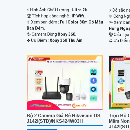
️⚡ Hình Ành Chất Lượng :
Ultra 2k .
️⚡ Độ sắc né
🏆 Tích hợp công nghệ :
IP Wifi.
⚛️ Công Ng
❈ Xem ban đêm :
Full Color 30m Có Màu
🔦 Xem ban
Ban Đêm.
Hồng Ngoại
💦 Camera Dòng
Xoay 360.
🐉️ Cấu Tạ
️✤ Ưu Điểm :
Xoay 360 Thu Âm.
️🔮 Ưu Điểm
Bộ 2 Camera Giá Rẻ Hikvision DS-
Trọn Bộ 
J142I(STD)/NKS424W03H
Mầm Non
J142I(S