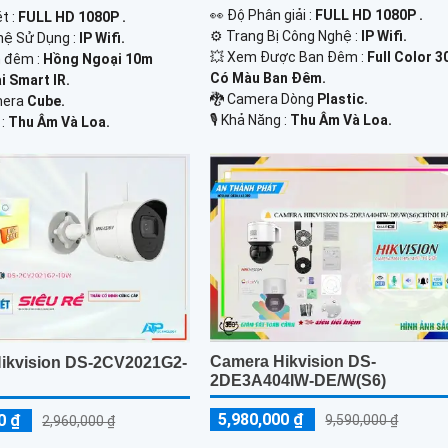
️👀 Độ Phân giải :
FULL HD 1080P .
t :
FULL HD 1080P .
⚙ Trang Bị Công Nghệ :
IP Wifi.
hệ Sử Dụng :
IP Wifi.
💥 Xem Được Ban Đêm :
Full Color 
 đêm :
Hồng Ngoại 10m
Có Màu Ban Ðêm.
 Smart IR.
🐉️ Camera Dòng
Plastic.
mera
Cube.
️🎙 Khả Năng :
Thu Âm Và Loa.
 :
Thu Âm Và Loa.
Camera Hikvision DS-
ikvision DS-2CV2021G2-
2DE3A404IW-DE/W(S6)
5,980,000 ₫
0 ₫
9,590,000 ₫
2,960,000 ₫