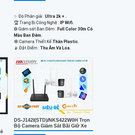
✨ Độ Phân giải :
Ultra 2k + .
🏆 Trang Bị Công Nghệ :
IP Wifi.
❂ Giám sát Ban Đêm :
Full Color 30m Có
Màu Ban Ðêm.
🕸️ Camera Thiết Kế
Thân Plastic.
️📡 Đặt Điểm :
Thu Âm Và Loa.
DS-J142I(STD)/NKS422W0H Trọn
Bộ Camera Giám Sát Bãi Giữ Xe
Rẻ