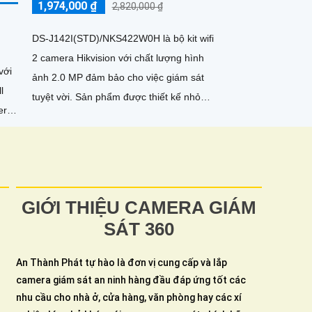
1,974,000 ₫
2,820,000 ₫
DS-J142I(STD)/NKS422W0H là bộ kit wifi
2 camera Hikvision với chất lượng hình
với
ảnh 2.0 MP đảm bảo cho việc giám sát
l
tuyệt vời. Sản phẩm được thiết kế nhỏ
era
gọn, tinh tế, phổ biến...
GIỚI THIỆU CAMERA GIÁM
SÁT 360
An Thành Phát tự hào là đơn vị cung cấp và lắp
camera giám sát an ninh hàng đầu đáp ứng tốt các
nhu cầu cho nhà ở, cửa hàng, văn phòng hay các xí