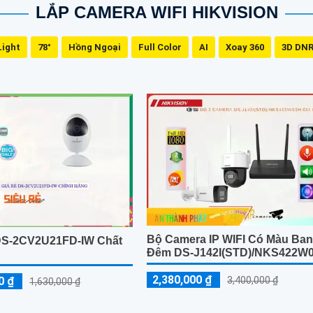
LẮP CAMERA WIFI HIKVISION
Light
78°
Hồng Ngoại
Full Color
AI
Xoay 360
3D DN
Bộ Camera IP WIFI Có Màu Ba
DS-2CV2U21FD-IW Chất
Đêm DS-J142I(STD)/NKS422W
2,380,000 ₫
0 ₫
3,400,000 ₫
1,630,000 ₫