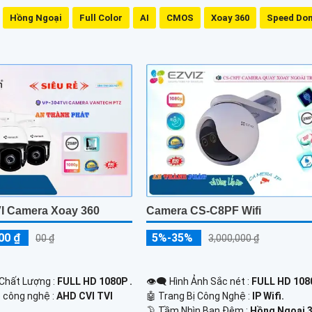
Hồng Ngoại
Full Color
AI
CMOS
Xoay 360
Speed Do
I Camera Xoay 360
Camera CS-C8PF Wifi
00 ₫
5%-35%
00 ₫
3,000,000 ₫
 Chất Lượng :
FULL HD 1080P .
👁️‍🗨 Hình Ảnh Sắc nét :
FULL HD 1080
p công nghệ :
AHD CVI TVI
🤖️ Trang Bị Công Nghệ :
IP Wifi.
🌛 Tầm Nhìn Ban Đêm :
Hồng Ngoại 