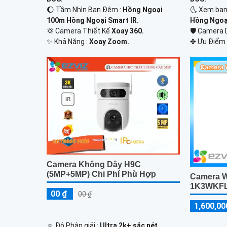
🌔 Tầm Nhìn Ban Đêm :
Hồng Ngoại
🌜 Xem ban
100m Hồng Ngoại Smart IR.
Hồng Ngoại
💢 Camera Thiết Kế
Xoay 360.
🛡 Camera
️✨ Khả Năng :
Xoay Zoom.
️✤ Ưu Điểm 
Camera Không Dây H9C
(5MP+5MP) Chi Phí Phù Hợp
Camera W
1K3WKF
00 ₫
00 ₫
1,600,00
🔅 Độ Phân giải :
Ultra 2k+ sắc nét .