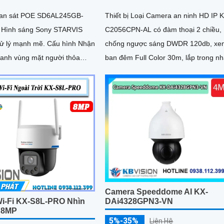
an sát POE SD6AL245GB-
Thiết bị Loại Camera an ninh HD IP 
 Hình sáng Sony STARVIS
C2056CPN-AL có đàm thoại 2 chiều,
ạnh mẽ. Cấu hình Nhận
chống ngược sáng DWDR 120db, xe
oanh vùng mặt người thỏa
ban đêm Full Color 30m, lắp trong n
u quan sát
hoặc ngoài trời IP67, khe cắm thẻ...
Camera Speeddome AI KX-
i-Fi KX-S8L-PRO Nhìn
DAi4328GPN3-VN
 8MP
5%-35%
Liên Hệ