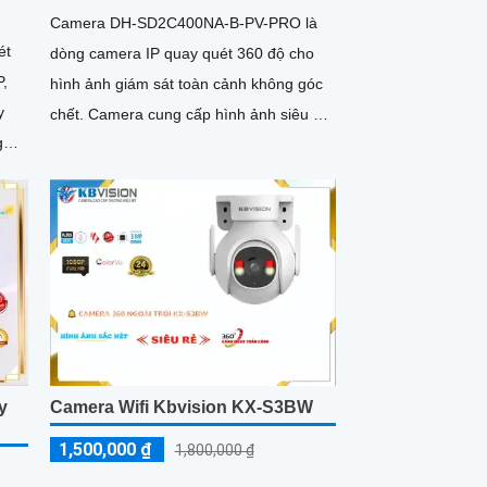
Camera DH-SD2C400NA-B-PV-PRO là
ét
dòng camera IP quay quét 360 độ cho
P,
hình ảnh giám sát toàn cảnh không góc
chết. Camera cung cấp hình ảnh siêu nét
g
2K+ và có màu sắc cả ngày lẫn đêm, hỗ
trợ công nghệ phát hiện người SMD 3
y
Camera Wifi Kbvision KX-S3BW
1,500,000 ₫
1,800,000 ₫