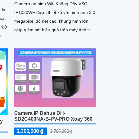
Camera an ninh Wifi Không Dây VSC-
 là
IP1030WF được thiết kế với hình ảnh 3.0
sát
megapixel độ nét cao, khung hình lớn
giúp giám sát hiệu quả trên máy tính và
sắc
tivi
Camera IP Dahua DH-
SD2C400NA-B-PV-PRO Xoay 360
ay
2,300,000 ₫
3,765,000 ₫