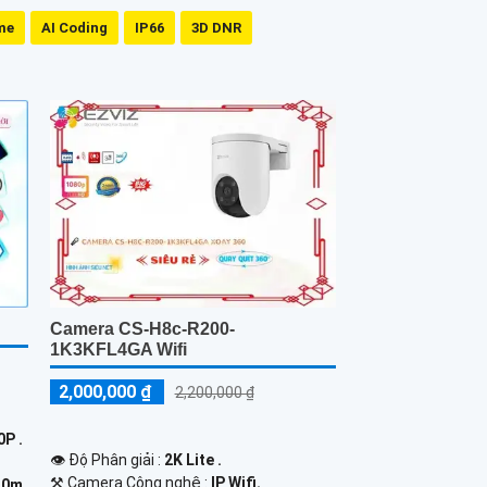
me
AI Coding
IP66
3D DNR
Camera CS-H8c-R200-
1K3KFL4GA Wifi
2,000,000 ₫
2,200,000 ₫
P .
👁 Độ Phân giải :
2K Lite .
⚒ Camera Công nghệ :
IP Wifi.
30m