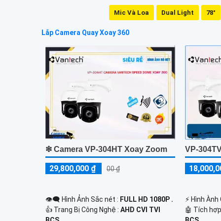
Mic Và Loa
Dual Light
78°
Lắp Camera Quay Xoay 360
❇ Camera VP-304HT Xoay Zoom
VP-304TV
29,800,000 ₫
18,000,0
00 ₫
👁️‍🗨 Hình Ảnh Sắc nét :
FULL HD 1080P .
️⚡ Hình Ành
👍 Trang Bị Công Nghệ :
AHD CVI TVI
🤖️ Tích hợ
BCS.
BCS.