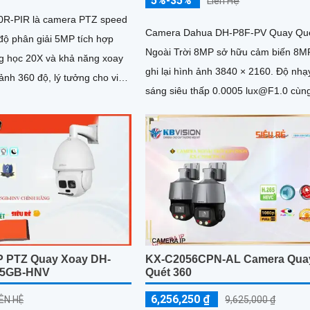
5%-35%
Liên Hệ
0R-PIR là camera PTZ speed
Camera Dahua DH-P8F-PV Quay Qu
độ phân giải 5MP tích hợp
Ngoài Trời 8MP sở hữu cảm biến 8M
 học 20X và khả năng xoay
ghi lại hình ảnh 3840 × 2160. Độ nhạy
ảnh 360 độ, lý tưởng cho việc
sáng siêu thấp 0.0005 lux@F1.0 cùn
i các khu vực như ngân hàng,
công nghệ AI-ISP và cảm biến lớn...
ồng
xa lên đến 100m, đạt chuẩn
 và bụi IP66 cùng khả năng
ập IK10, đảm bảo vận hành
ng điều kiện môi trường khắc
P PTZ Quay Xoay DH-
KX-C2056CPN-AL Camera Qua
5GB-HNV
Quét 360
6,256,250 ₫
IÊN HỆ
9,625,000 ₫