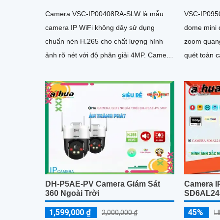
Camera VSC-IP00408RA-SLW là mẫu
VSC-IP095
camera IP WiFi không dây sử dụng
dome mini 
chuẩn nén H.265 cho chất lượng hình
zoom quang
ảnh rõ nét với độ phân giải 4MP. Camera
quét toàn c
hỗ trợ xoay 360 độ, đàm thoại hai...
giám sát tạ
trường học. Camera được trang bị h
ngoại tầm 
chống nước
chống va đ
ổn định tro
nghiệt
DH-P5AE-PV Camera Giám Sát
Camera I
360 Ngoài Trời
SD6AL24
1,599,000 ₫
45%
2,000,000 ₫
L