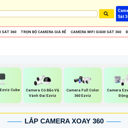
Came
Sát 3
 SÁT 360
TRỌN BỘ CAMERA GIÁ RẺ
CAMERA WIFI GIÁM SÁT 360
Đ
Ezviz Cube
Camera Có Bảo Vệ
Camera Full Color
Camera Ezv
Vành Đai Ezviz
360 Ezviz
Độn
LẮP CAMERA XOAY 360