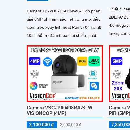
Thiết bị c
Camera DS-2DE2C600MWG-E độ phân
2DE4A425IW
giải 6MP ghi hình sắc nét trong mọi điều
4.0 megapi
kiện. Góc xoay linh hoạt Pan 340° và Tilt
lượng cao và tiết k
105°, hỗ trợ đàm thoại hai chiều, phát
vào ban đêm
hiện chuyển động người, ghi hình ban
đêm có màu với đèn ánh sáng trắng
30m, lưu trữ lên tới 512GB, phù hợp
giám sát toàn diện
Camera VSC-IP00408RA-SLW
Camera V
VISIONCOP (4MP)
PIR (5MP
2,100,000 ₫
7,350,00
3,000,000 ₫