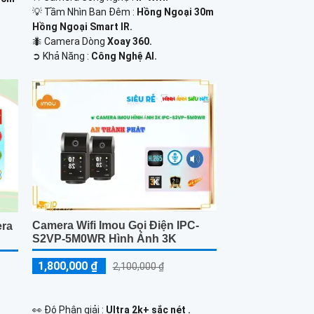
💡 Tầm Nhìn Ban Đêm :
Hồng Ngoại 30m
Hồng Ngoại Smart IR.
🐜 Camera Dòng
Xoay 360.
️➲ Khả Năng :
Công Nghệ AI.
Camera Wifi Imou Gọi Điện IPC-
ra
S2VP-5M0WR Hình Ảnh 3K
1,800,000 ₫
2,100,000 ₫
️👀 Độ Phân giải :
Ultra 2k+ sắc nét .