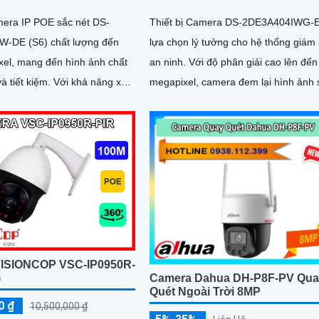
amera IP POE sắc nét DS-
Thiết bị Camera DS-2DE3A404IWG-E
-DE (S6) chất lượng đến
lựa chọn lý tưởng cho hệ thống giám 
xel, mang đến hình ảnh chất
an ninh. Với độ phân giải cao lên đến 4.0
iệm. Với khả năng xem
megapixel, camera đem lại hình ảnh 
 với hồng ngoại lên...
nét
ISIONCOP VSC-IP0950R-
)
Camera Dahua DH-P8F-PV Qu
Quét Ngoài Trời 8MP
0 ₫
10,500,000 ₫