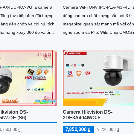
-AX4DUPKC-VG là camera
Camera WiFi UNV IPC-P1A-M3F4D l
động trực tiếp đến đối tượng
dòng camera chất lượng sắc nét 3.0
ằng đèn chớp và còi hú, tích
megapixel quan sát mạnh mẽ với cô
hả năng xoay 360 độ và ống
nghệ zoom và PTZ Wifi. Chip CMOS
trang bị các tính năng thông
đẹp hơn giúp giám sát ban đêm hồn
năng ngăn chăn xâm nhập
ngoại 30m
tránh được tính trạng báo
ikvision DS-
Camera Hikvision DS-
IW-DE (S6)
2DE3A404IWG-E
7,850,000 ₫
0,750,000 ₫
9,220,000 ₫