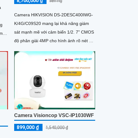
8,700,000 ₫
liên h₫
à
Camera HIKVISION DS-2DESC400IWG-
K/4G/C09S20 mang lại khả năng giám
ng
sát mạnh mẽ với cảm biến 1/2. 7" CMOS
 màu
độ phân giải 4MP cho hình ảnh rõ nét cả
g
ngày lẫn đêm
Camera Visioncop VSC-IP1030WF
899,000 ₫
1,540,000 ₫