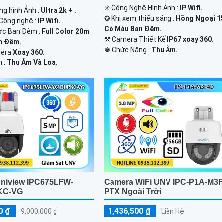
✳️ Công Nghệ Hình Ảnh :
IP Wifi.
ng hình Ảnh :
Ultra 2k + .
✪ Khi xem thiếu sáng :
Hồng Ngoại 
Công nghệ :
IP Wifi.
Có Màu Ban Ðêm.
ợc Ban Đêm :
Full Color 20m
⚒ Camera Thiết Kế
IP67 xoay 360.
n Ðêm.
️♚ Chức Năng :
Thu Âm.
mera
Xoay 360.
m :
Thu Âm Và Loa.
niview IPC675LFW-
Camera WiFi UNV IPC-P1A-M3
KC-VG
PTX Ngoài Trời
0 ₫
1,436,500 ₫
9,000,000 ₫
Liên Hệ