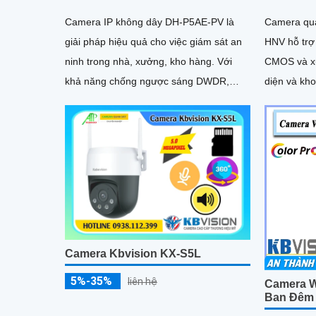
Camera IP không dây DH-P5AE-PV là
Camera qu
giải pháp hiệu quả cho việc giám sát an
HNV hỗ trợ
ninh trong nhà, xưởng, kho hàng. Với
CMOS và xử lý m
khả năng chống ngược sáng DWDR,
diện và kh
camera giúp cho hình ảnh rõ nét ngay cả
mãn nhu cầ
trong điều kiện ánh sáng yếu
Camera Kbvision KX-S5L
5%-35%
liên hệ
Camera W
Ban Đêm