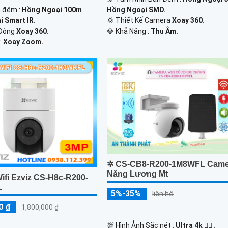
 đêm :
Hồng Ngoại 100m
Hồng Ngoại SMD.
 Smart IR.
💢 Thiết Kế Camera
Xoay 360.
 Dòng
Xoay 360.
️💎 Khả Năng :
Thu Âm.
:
Xoay Zoom.
✲ CS-CB8-R200-1M8WFL Came
Năng Lương Mt
ifi Ezviz CS-H8c-R200-
L
5%-35%
liên hệ
0 ₫
1,800,000 ₫
💯 Hình Ảnh Sắc nét :
Ultra 4k 👍🏾 .