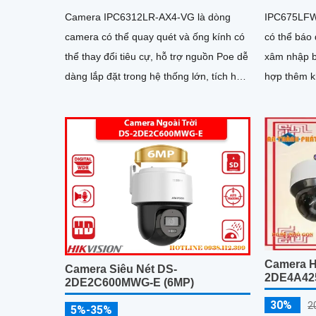
Camera IPC6312LR-AX4-VG là dòng
IPC675LFW
camera có thể quay quét và ống kính có
có thể báo 
thể thay đổi tiêu cự, hỗ trợ nguồn Poe dễ
xâm nhập b
dàng lắp đặt trong hệ thống lớn, tích hợp
hợp thêm k
micro và loa giúp đàm thoại 2 chiều trực
kính zoom, 
tiếp, chống ngược sáng WDR 120db, có
minh như 
thể hoạt động độc lập nhờ ke cắm thẻ
thông minh 
nhớ 256GB
động giả
Camera H
Camera Siêu Nét DS-
2DE4A425
2DE2C600MWG-E (6MP)
30%
2
5%-35%