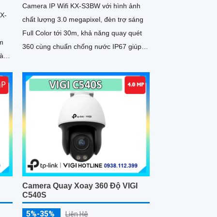
Camera IP Wifi KX-S3BW với hình ảnh
KX-
chất lượng 3.0 megapixel, đèn trợ sáng
Full Color tới 30m, khả năng quay quét
m
360 cùng chuẩn chống nước IP67 giúp
hà
camera hoạt động và thu được...
Camera Quay Xoay 360 Độ VIGI
C540S
5%-35%
Liên Hệ