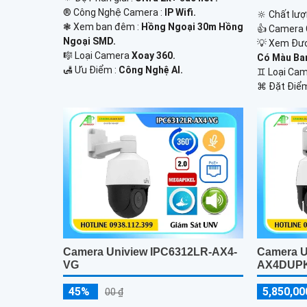
®️ Công Nghệ Camera :
IP Wifi.
🔆 Chất lượ
❃ Xem ban đêm :
Hồng Ngoại 30m Hồng
👍 Camera 
Ngoại SMD.
💡 Xem Đư
🎼️ Loại Camera
Xoay 360.
Có Màu Ba
️🛃 Ưu Điểm :
Công Nghệ AI.
♊ Loại Ca
️⌘ Đặt Điể
Camera Uniview IPC6312LR-AX4-
Camera U
VG
AX4DUP
45%
5,850,00
00 ₫