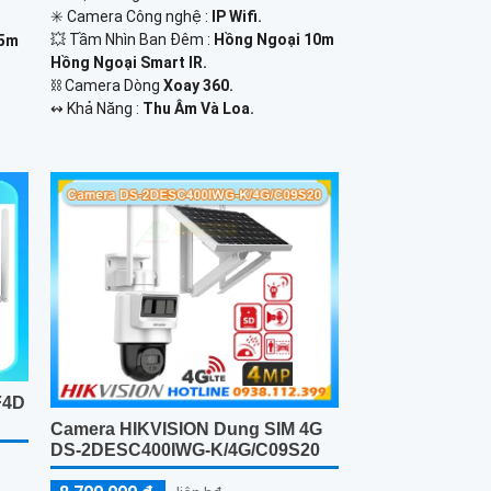
✳️ Camera Công nghệ :
IP Wifi.
💥 Tầm Nhìn Ban Đêm :
Hồng Ngoại 10m
15m
Hồng Ngoại Smart IR.
⛓ Camera Dòng
Xoay 360.
️↭ Khả Năng :
Thu Âm Và Loa.
F4D
Camera HIKVISION Dung SIM 4G
DS-2DESC400IWG-K/4G/C09S20