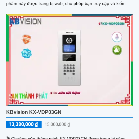
phẩm này được trang bị web, cho phép bạn truy cập và kiểm
soát từ xa thông qua mạng internet. RJ45 được tích hợp vào
máy, cho phép bạn dễ dàng kết nối với mạng Ethernet. Sản
phẩm này không chỉ mang lại sự thuận tiện mà
KBvision KX-VDP03GN
13,380,000 ₫
15,000,000 ₫
🎬 Chuông cửa thông minh KX-VDP03GN được trang bị công