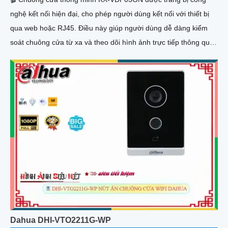
nghệ kết nối hiện đại, cho phép người dùng kết nối với thiết bị
qua web hoặc RJ45. Điều này giúp người dùng dễ dàng kiểm
soát chuông cửa từ xa và theo dõi hình ảnh trực tiếp thông qua
ứng dụng di động hoặc giao diện web. Công nghệ kết nối này
đảm bảo độ ổn định và đáng tin cậy. Sản phẩm này là sự lựa
chọn hoàn hảo cho việc nâng cấp hệ thống an
Dahua DHI-VTO2211G-WP