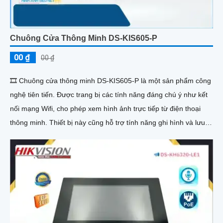
Chuông Cửa Thông Minh DS-KIS605-P
00 ₫
00 ₫
🎞 Chuông cửa thông minh DS-KIS605-P là một sản phẩm công
nghệ tiên tiến. Được trang bị các tính năng đáng chú ý như kết
nối mạng Wifi, cho phép xem hình ảnh trực tiếp từ điện thoại
thông minh. Thiết bị này cũng hỗ trợ tính năng ghi hình và lưu
trữ dễ dàng trên thẻ nhớ hoặc đám mây. Điểm đáng chú ý khác
là chất lượng hình ảnh Full HD giúp giám sát tốt hơn. Ngoài ra,
DS-KIS605-P còn tích hợp các