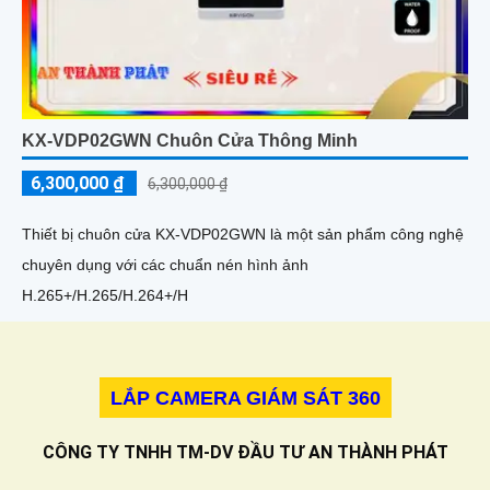
KX-VDP02GWN Chuôn Cửa Thông Minh
6,300,000 ₫
6,300,000 ₫
Thiết bị chuôn cửa KX-VDP02GWN là một sản phẩm công nghệ
chuyên dụng với các chuẩn nén hình ảnh
H.265+/H.265/H.264+/H
LẮP CAMERA GIÁM SÁT 360
CÔNG TY TNHH TM-DV ĐẦU TƯ AN THÀNH PHÁT