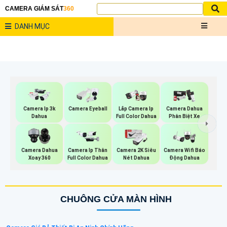
CAMERA GIÁM SÁT
360
DANH MỤC
Camera Ip 3k
Camera Eyeball
Lắp Camera Ip
Camera Dahua
Dahua
Full Color Dahua
Phân Biệt Xe
Camera Dahua
Camera Ip Thân
Camera 2K Siêu
Camera Wifi Báo
Xoay 360
Full Color Dahua
Nét Dahua
Động Dahua
CHUÔNG CỬA MÀN HÌNH