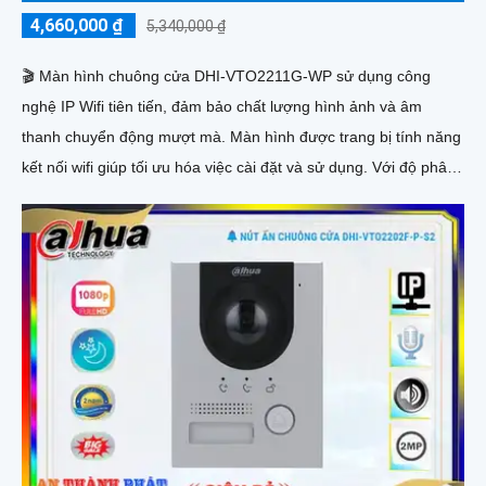
4,660,000 ₫
5,340,000 ₫
🎬 Màn hình chuông cửa DHI-VTO2211G-WP sử dụng công
nghệ IP Wifi tiên tiến, đảm bảo chất lượng hình ảnh và âm
thanh chuyển động mượt mà. Màn hình được trang bị tính năng
kết nối wifi giúp tối ưu hóa việc cài đặt và sử dụng. Với độ phân
giải cao, màu sắc trung thực, bạn có thể dễ dàng nhận biết
người đến cửa và trò chuyện với họ qua cổng giao tiếp âm
thanh hai chiều. Thiết kế chắc chắn, chịu được