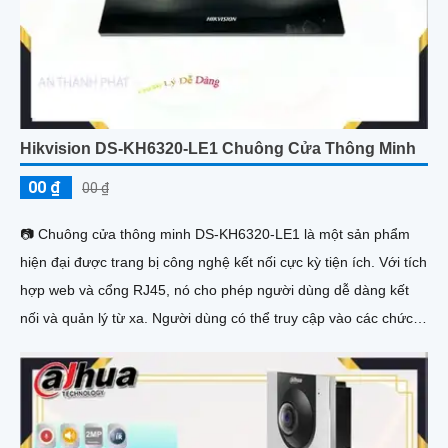
Hikvision DS-KH6320-LE1 Chuông Cửa Thông Minh
00 ₫
00 ₫
📷 Chuông cửa thông minh DS-KH6320-LE1 là một sản phẩm
hiện đại được trang bị công nghệ kết nối cực kỳ tiện ích. Với tích
hợp web và cổng RJ45, nó cho phép người dùng dễ dàng kết
nối và quản lý từ xa. Người dùng có thể truy cập vào các chức
năng của chuông cửa thông minh thông qua trình duyệt web từ
bất kỳ đây điểm nào trên Internet. Điều này mang lại sự thuận
tiện và linh hoạt khi điều khiển và