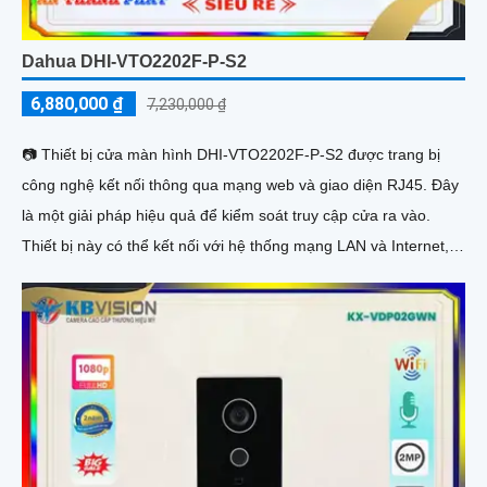
Dahua DHI-VTO2202F-P-S2
6,880,000 ₫
7,230,000 ₫
📷 Thiết bị cửa màn hình DHI-VTO2202F-P-S2 được trang bị
công nghệ kết nối thông qua mạng web và giao diện RJ45. Đây
là một giải pháp hiệu quả để kiểm soát truy cập cửa ra vào.
Thiết bị này có thể kết nối với hệ thống mạng LAN và Internet,
giúp người dùng quản lý và kiểm soát từ xa. Với tính năng chất
lượng hình ảnh cao và khả năng truyền tải âm thanh, DHI-
VTO2202F-P-S2 là sự lựa chọn lý tưởng cho