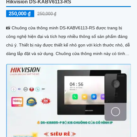
Hikvision DS-KABV6113-RS
250,000 ₫
250,000 ₫
📸 Chuông cửa thông minh DS-KABV6113-RS được trang bị
công nghệ hiện đại và tích hợp nhiều thông số sản phẩm đáng
chú ý. Thiết bị này được thiết kế nhỏ gọn với kích thước nhỏ, dễ
dàng lắp đặt và sử dụng. Chuông cửa thông minh này có tính
năng nhận dạng khuôn mặt thông qua camera HD, cho phép
người dùng nhìn rõ hình ảnh và video chất lượng cao. Ngoài ra,
nó còn tích hợp khả năng nhận dạng giọng nói,