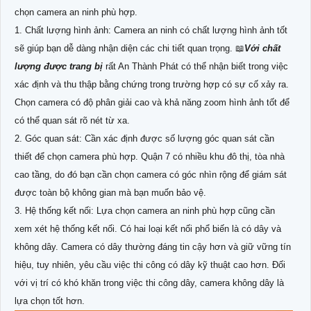
chọn camera an ninh phù hợp.
1. Chất lượng hình ảnh: Camera an ninh có chất lượng hình ảnh tốt
sẽ giúp bạn dễ dàng nhận diện các chi tiết quan trọng. 📖
Với chất
lượng được trang bị
rất An Thành Phát có thể nhận biết trong việc
xác định và thu thập bằng chứng trong trường hợp có sự cố xảy ra.
Chọn camera có độ phân giải cao và khả năng zoom hình ảnh tốt để
có thể quan sát rõ nét từ xa.
2. Góc quan sát: Cần xác định được số lượng góc quan sát cần
thiết để chọn camera phù hợp. Quận 7 có nhiều khu đô thị, tòa nhà
cao tầng, do đó bạn cần chọn camera có góc nhìn rộng để giám sát
được toàn bộ không gian mà bạn muốn bảo vệ.
3. Hệ thống kết nối: Lựa chọn camera an ninh phù hợp cũng cần
xem xét hệ thống kết nối. Có hai loại kết nối phổ biến là có dây và
không dây. Camera có dây thường đáng tin cậy hơn và giữ vững tín
hiệu, tuy nhiên, yêu cầu việc thi công có dây kỹ thuật cao hơn. Đối
với vị trí có khó khăn trong việc thi công dây, camera không dây là
lựa chọn tốt hơn.