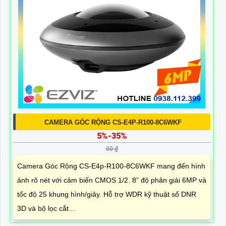
CAMERA GÓC RỘNG CS-E4P-R100-8C6WKF
5%-35%
00 ₫
Camera Góc Rộng CS-E4p-R100-8C6WKF mang đến hình
ảnh rõ nét với cảm biến CMOS 1/2. 8” độ phân giải 6MP và
tốc độ 25 khung hình/giây. Hỗ trợ WDR kỹ thuật số DNR
3D và bộ lọc cắt...