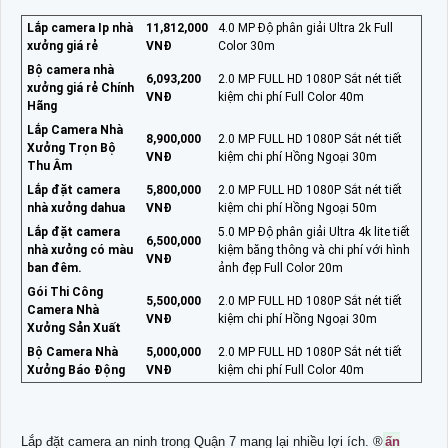
Lắp camera Ip nhà
11,812,000
4.0 MP Độ phân giải Ultra 2k Full
xưởng giá rẻ
VNĐ
Color 30m
Bộ camera nhà
6,093,200
2.0 MP FULL HD 1080P Sắt nét tiết
xưởng giá rẻ Chính
VNĐ
kiệm chi phí Full Color 40m
Hãng
Lắp Camera Nhà
8,900,000
2.0 MP FULL HD 1080P Sắt nét tiết
Xưởng Trọn Bộ
VNĐ
kiệm chi phí Hồng Ngoại 30m
Thu Âm
Lắp đặt camera
5,800,000
2.0 MP FULL HD 1080P Sắt nét tiết
nhà xưởng dahua
VNĐ
kiệm chi phí Hồng Ngoại 50m
Lắp đặt camera
5.0 MP Độ phân giải Ultra 4k lite tiết
6,500,000
nhà xưởng có màu
kiệm băng thông và chi phí với hình
VNĐ
ban đêm.
ảnh đẹp Full Color 20m
Gói Thi Công
5,500,000
2.0 MP FULL HD 1080P Sắt nét tiết
Camera Nhà
VNĐ
kiệm chi phí Hồng Ngoại 30m
Xưởng Sản Xuất
Bộ Camera Nhà
5,000,000
2.0 MP FULL HD 1080P Sắt nét tiết
Xưởng Báo Động
VNĐ
kiệm chi phí Full Color 40m
Lắp đặt camera an ninh trong Quận 7 mang lại nhiều lợi ích. ®️
ấn