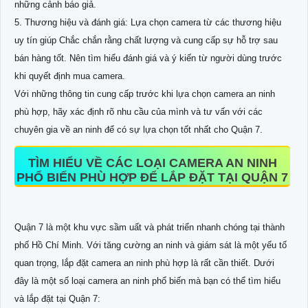
những cảnh báo giả.
5. Thương hiệu và đánh giá: Lựa chọn camera từ các thương hiệu
uy tín giúp Chắc chắn rằng chất lượng và cung cấp sự hỗ trợ sau
bán hàng tốt. Nên tìm hiểu đánh giá và ý kiến từ người dùng trước
khi quyết định mua camera.
Với những thông tin cung cấp trước khi lựa chọn camera an ninh
phù hợp, hãy xác định rõ nhu cầu của mình và tư vấn với các
chuyên gia về an ninh để có sự lựa chọn tốt nhất cho Quận 7.
TÌM HIỂU VỀ CÁC LOẠI CAMERA AN NINH
PHỔ BIẾN PHÙ HỢP ĐỂ LẮP ĐẶT TẠI QUẬN 7
Quận 7 là một khu vực sầm uất và phát triển nhanh chóng tại thành
phố Hồ Chí Minh. Với tăng cường an ninh và giám sát là một yếu tố
quan trọng, lắp đặt camera an ninh phù hợp là rất cần thiết. Dưới
đây là một số loại camera an ninh phổ biến mà bạn có thể tìm hiểu
và lắp đặt tại Quận 7: