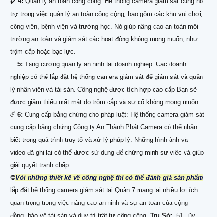
✔️
4:
Quản lý an toàn công cộng: Hệ thống camera giám sát cũng hỗ
trợ trong việc quản lý an toàn công cộng, bao gồm các khu vui chơi,
công viên, bệnh viện và trường học. Nó giúp nâng cao an toàn môi
trường an toàn và giám sát các hoạt động không mong muốn, như
trộm cắp hoặc bạo lực.
≣
5:
Tăng cường quản lý an ninh tại doanh nghiệp: Các doanh
nghiệp có thể lắp đặt hệ thống camera giám sát để giám sát và quản
lý nhân viên và tài sản. Công nghệ được tích hợp cao cấp Bạn sẽ
được giảm thiểu mất mát do trộm cắp và sự cố không mong muốn.
☄️
6:
Cung cấp bằng chứng cho pháp luật: Hệ thống camera giám sát
cung cấp bằng chứng Công ty An Thành Phát Camera có thể nhận
biết trong quá trình truy tố và xử lý pháp lý. Những hình ảnh và
video đã ghi lại có thể được sử dụng để chứng minh sự việc và giúp
giải quyết tranh chấp.
❂
Vói những thiết kế về công nghệ thì có thể đánh giá sản phẩm
lắp đặt hệ thống camera giám sát tại Quận 7 mang lại nhiều lợi ích
quan trọng trong việc nâng cao an ninh và sự an toàn của cộng
đồng, bảo vệ tài sản và duy trì trật tự công cộng.
Trụ Sở:
51 Lũy