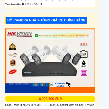
Xem ban đêm Full Color 30m IP
BỘ CAMERA NHÀ XƯỞNG GIÁ RẺ CHÍNH HÃNG
6,093,200 VNĐ
Chất Lượng Hình 2.0 MP FULL HD 1080P Sắt nét tiết kiệm chi phí Hikvision