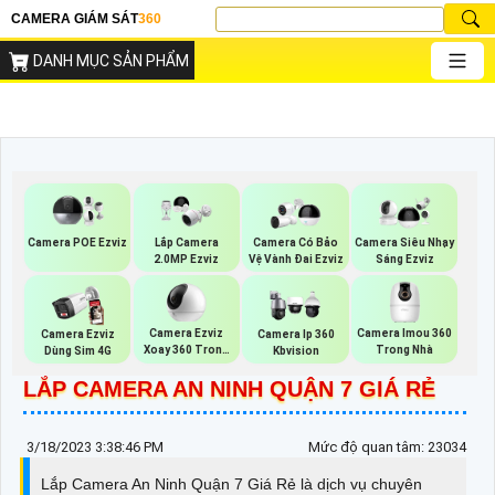
CAMERA GIÁM SÁT
360
DANH MỤC SẢN PHẨM
Camera POE Ezviz
Lắp Camera
Camera Có Bảo
Camera Siêu Nhạy
2.0MP Ezviz
Vệ Vành Đai Ezviz
Sáng Ezviz
Camera Ezviz
Camera Imou 360
Camera Ezviz
Camera Ip 360
Xoay 360 Trong
Trong Nhà
Dùng Sim 4G
Kbvision
Nhà
LẮP CAMERA AN NINH QUẬN 7 GIÁ RẺ
3/18/2023 3:38:46 PM
Mức độ quan tâm: 23034
Lắp Camera An Ninh Quận 7 Giá Rẻ là dịch vụ chuyên