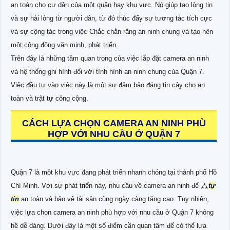
an toàn cho cư dân của một quận hay khu vực. Nó giúp tạo lòng tin
và sự hài lòng từ người dân, từ đó thúc đẩy sự tương tác tích cực
và sự cộng tác trong việc Chắc chắn rằng an ninh chung và tạo nên
một cộng đồng văn minh, phát triển.
Trên đây là những tầm quan trọng của việc lắp đặt camera an ninh
và hệ thống ghi hình đối với tình hình an ninh chung của Quận 7.
Việc đầu tư vào việc này là một sự đảm bảo đáng tin cậy cho an
toàn và trật tự công cộng.
CÁCH LỰA CHỌN CAMERA AN NINH PHÙ
HỢP VỚI NHU CẦU Ở QUẬN 7
Quận 7 là một khu vực đang phát triển nhanh chóng tại thành phố Hồ
Chí Minh. Với sự phát triển này, nhu cầu về camera an ninh để ⁂
tự
tin
an toàn và bảo vệ tài sản cũng ngày càng tăng cao. Tuy nhiên,
việc lựa chọn camera an ninh phù hợp với nhu cầu ở Quận 7 không
hề dễ dàng. Dưới đây là một số điểm cần quan tâm để có thể lựa