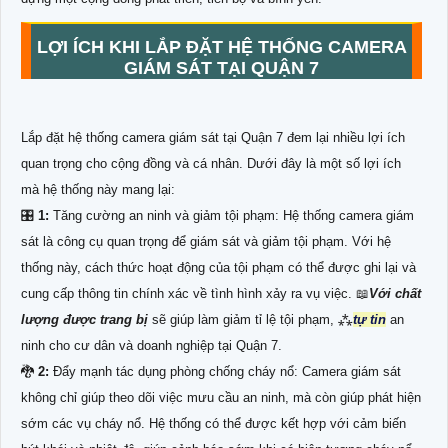
LỢI ÍCH KHI LẮP ĐẶT HỆ THỐNG CAMERA
GIÁM SÁT TẠI QUẬN 7
Lắp đặt hệ thống camera giám sát tại Quận 7 đem lại nhiều lợi ích
quan trọng cho cộng đồng và cá nhân. Dưới đây là một số lợi ích
mà hệ thống này mang lại:
🎛
1:
Tăng cường an ninh và giảm tội phạm: Hệ thống camera giám
sát là công cụ quan trọng để giám sát và giảm tội phạm. Với hệ
thống này, cách thức hoạt động của tội phạm có thể được ghi lại và
cung cấp thông tin chính xác về tình hình xảy ra vụ việc. 📖
Với chất
lượng được trang bị
sẽ giúp làm giảm tỉ lệ tội phạm, ⁂
tự tin
an
ninh cho cư dân và doanh nghiệp tại Quận 7.
🐉️
2:
Đẩy mạnh tác dụng phòng chống cháy nổ: Camera giám sát
không chỉ giúp theo dõi việc mưu cầu an ninh, mà còn giúp phát hiện
sớm các vụ cháy nổ. Hệ thống có thể được kết hợp với cảm biến