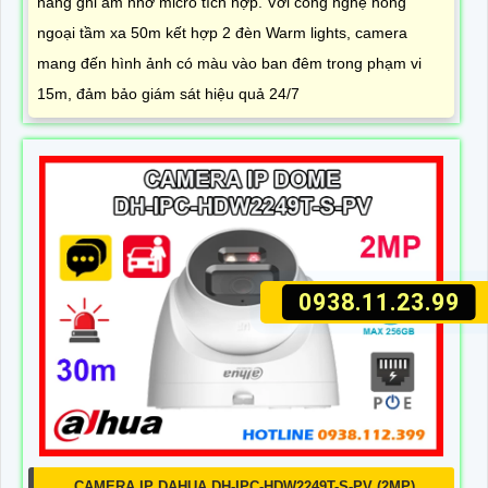
năng ghi âm nhờ micro tích hợp. Với công nghệ hồng
ngoại tầm xa 50m kết hợp 2 đèn Warm lights, camera
mang đến hình ảnh có màu vào ban đêm trong phạm vi
15m, đảm bảo giám sát hiệu quả 24/7
0938.11.23.99
CAMERA IP DAHUA DH-IPC-HDW2249T-S-PV (2MP)