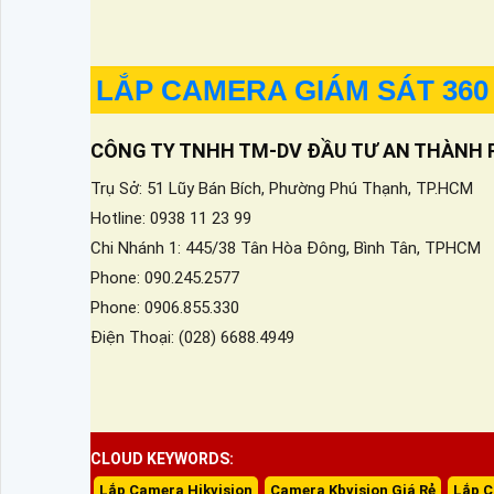
LẮP CAMERA GIÁM SÁT 360
CÔNG TY TNHH TM-DV ĐẦU TƯ AN THÀNH 
Trụ Sở: 51 Lũy Bán Bích, Phường Phú Thạnh, TP.HCM
Hotline: 0938 11 23 99
Chi Nhánh 1: 445/38 Tân Hòa Đông, Bình Tân, TPHCM
Phone: 090.245.2577
Phone: 0906.855.330
Điện Thoại: (028) 6688.4949
CLOUD KEYWORDS:
Lắp Camera Hikvision
Camera Kbvision Giá Rẻ
Lắp C