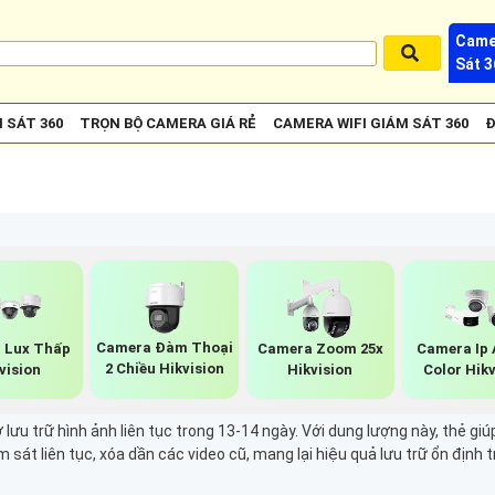
Came
Sát 3
 SÁT 360
TRỌN BỘ CAMERA GIÁ RẺ
CAMERA WIFI GIÁM SÁT 360
Đ
Camera Đàm Thoại
 Lux Thấp
Camera Zoom 25x
Camera Ip A
2 Chiều Hikvision
vision
Hikvision
Color Hikv
lưu trữ hình ảnh liên tục trong 13-14 ngày. Với dung lượng này, thẻ giú
 sát liên tục, xóa dần các video cũ, mang lại hiệu quả lưu trữ ổn định 