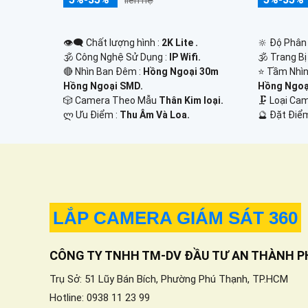
liên hệ
👁️‍🗨 Chất lượng hình :
2K Lite .
🔆 Độ Phân 
🕉️ Công Nghệ Sử Dụng :
IP Wifi.
🕉️ Trang B
🔴 Nhìn Ban Đêm :
Hồng Ngoại 30m
⭐ Tầm Nhìn
Hồng Ngoại SMD.
Hồng Ngoạ
🎲 Camera Theo Mẫu
Thân Kim loại.
🗜️ Loại C
️ლ Ưu Điểm :
Thu Âm Và Loa.
️🔮 Đặt Điể
LẮP CAMERA GIÁM SÁT 360
CÔNG TY TNHH TM-DV ĐẦU TƯ AN THÀNH P
Trụ Sở: 51 Lũy Bán Bích, Phường Phú Thạnh, TP.HCM
Hotline: 0938 11 23 99