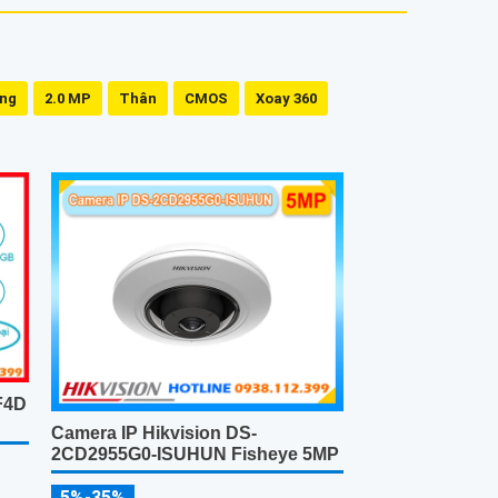
ing
2.0 MP
Thân
CMOS
Xoay 360
F4D
Camera IP Hikvision DS-
2CD2955G0-ISUHUN Fisheye 5MP
5%-35%