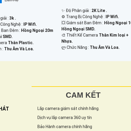
Liên Hệ
✨ Độ Phân giải :
2K Lite .
⚙ Trang Bị Công Nghệ :
IP Wifi.
giải :
3k .
💥 Giám sát Ban Đêm :
Hồng Ngoại 
ị Công Nghệ :
IP Wifi.
Hồng Ngoại SMD.
 Ban Đêm :
Hồng Ngoại 20m
🎨 Thiết Kế Camera
Thân Kim loại +
i SMD.
Nhựa.
amera
Thân Plastic.
️ლ Chức Năng :
Thu Âm Và Loa.
m :
Thu Âm Và Loa.
CAM KẾT
HÁT
Lắp camera giám sát chính hãng.
Dịch vụ lắp camera 360 uy tín
Bảo Hành camera chính hãng