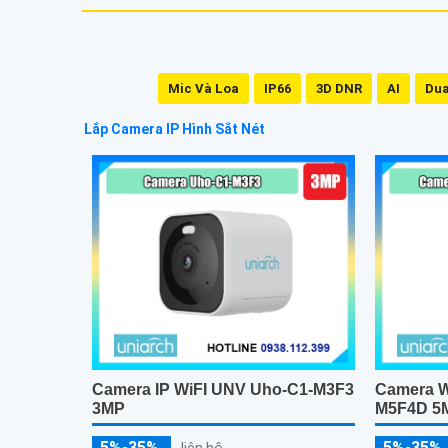
Mic Và Loa
IP66
3D DNR
AI
Dua
Lắp Camera IP Hình Sắt Nét
Camera IP WiFI UNV Uho-C1-M3F3
Camera W
3MP
M5F4D 5
5%-35%
5%-35%