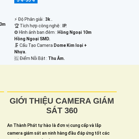
️⚡ Độ Phân giải :
3k .
10m
🏆 Tích hợp công nghệ :
IP.
❂ Hình ảnh ban đêm :
Hồng Ngoại 10m
Hồng Ngoại SMD.
🗜️ Cấu Tạo Camera
Dome Kim loại +
Nhựa.
️🆑 Điểm Nỗi Bật :
Thu Âm.
GIỚI THIỆU CAMERA GIÁM
SÁT 360
An Thành Phát tự hào là đơn vị cung cấp và lắp
camera giám sát an ninh hàng đầu đáp ứng tốt các