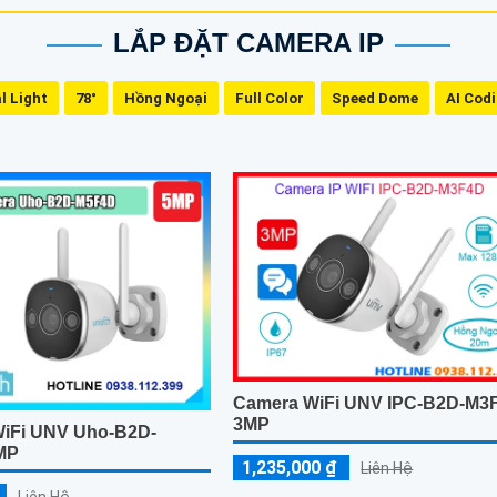
LẮP ĐẶT CAMERA IP
l Light
78°
Hồng Ngoại
Full Color
Speed Dome
AI Cod
Camera WiFi UNV IPC-B2D-M3
3MP
iFi UNV Uho-B2D-
MP
1,235,000 ₫
Liên Hệ