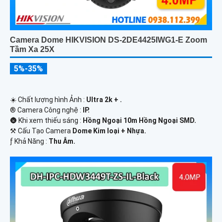
Camera Dome HIKVISION DS-2DE4425IWG1-E Zoom
Tầm Xa 25X
5%-35%
☀️ Chất lượng hình Ảnh :
Ultra 2k + .
®️ Camera Công nghệ :
IP.
🌚 Khi xem thiếu sáng :
Hồng Ngoại 10m Hồng Ngoại SMD.
⚒ Cấu Tạo Camera
Dome Kim loại + Nhựa.
️ƒ Khả Năng :
Thu Âm.