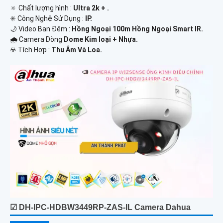
🔅 Chất lượng hình :
Ultra 2k + .
✳️ Công Nghệ Sử Dụng :
IP.
🌙 Video Ban Đêm :
Hồng Ngoại 100m Hồng Ngoại Smart IR.
🌧️ Camera Dòng
Dome Kim loại + Nhựa.
️☣️ Tích Hợp :
Thu Âm Và Loa.
☑ DH-IPC-HDBW3449RP-ZAS-IL Camera Dahua