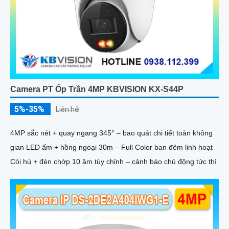
Camera PT Ốp Trần 4MP KBVISION KX-S44P
5%-35%
Liên hệ
4MP sắc nét + quay ngang 345° – bao quát chi tiết toàn không
gian LED ấm + hồng ngoại 30m – Full Color ban đêm linh hoạt
Còi hú + đèn chớp 10 âm tùy chỉnh – cảnh báo chủ động tức thì