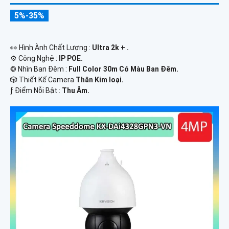
5%-35%
️👀 Hình Ành Chất Lượng :
Ultra 2k + .
⚙ Công Nghệ :
IP POE.
❂ Nhìn Ban Đêm :
Full Color 30m Có Màu Ban Ðêm.
🎲 Thiết Kế Camera
Thân Kim loại.
️ƒ Điểm Nỗi Bật :
Thu Âm.