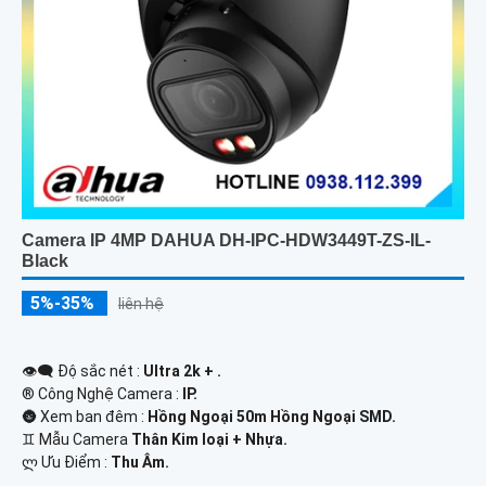
Camera IP 4MP DAHUA DH-IPC-HDW3449T-ZS-IL-
Black
5%-35%
liên hệ
👁️‍🗨 Độ sắc nét :
Ultra 2k + .
®️ Công Nghệ Camera :
IP.
🌚 Xem ban đêm :
Hồng Ngoại 50m Hồng Ngoại SMD.
♊ Mẫu Camera
Thân Kim loại + Nhựa.
️ლ Ưu Điểm :
Thu Âm.