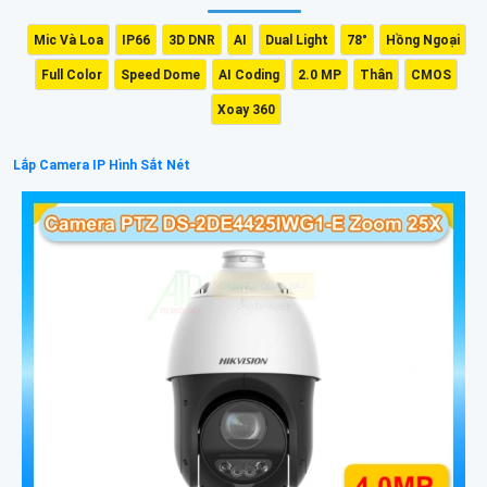
Mic Và Loa
IP66
3D DNR
AI
Dual Light
78°
Hồng Ngoại
Full Color
Speed Dome
AI Coding
2.0 MP
Thân
CMOS
Xoay 360
Lắp Camera IP Hình Sắt Nét