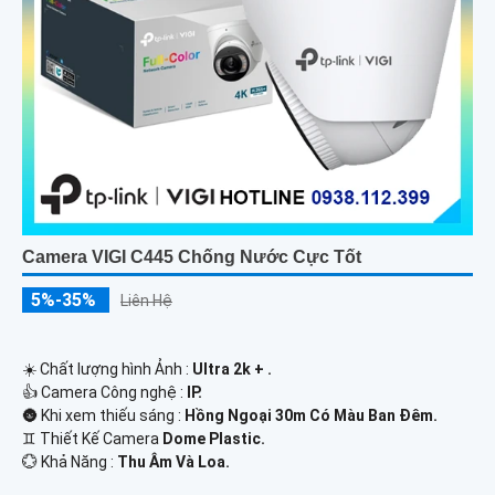
Camera VIGI C445 Chống Nước Cực Tốt
5%-35%
Liên Hệ
☀️ Chất lượng hình Ảnh :
Ultra 2k + .
👍 Camera Công nghệ :
IP.
🌚 Khi xem thiếu sáng :
Hồng Ngoại 30m Có Màu Ban Ðêm.
♊ Thiết Kế Camera
Dome Plastic.
️💮 Khả Năng :
Thu Âm Và Loa.