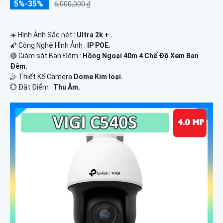
5%-35%
6,000,000 ₫
☀️ Hình Ảnh Sắc nét :
Ultra 2k + .
🌠 Công Nghệ Hình Ảnh :
IP POE.
🔴 Giám sát Ban Đêm :
Hồng Ngoại 40m 4 Chế Độ Xem Ban
Đêm.
🤹 Thiết Kế Camera
Dome Kim loại.
️💮 Đặt Điểm :
Thu Âm.