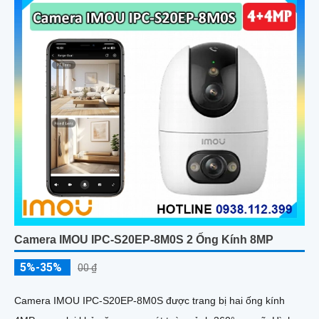
Camera IMOU IPC-S20EP-8M0S 2 Ống Kính 8MP
5%-35%
00 ₫
Camera IMOU IPC-S20EP-8M0S được trang bị hai ống kính