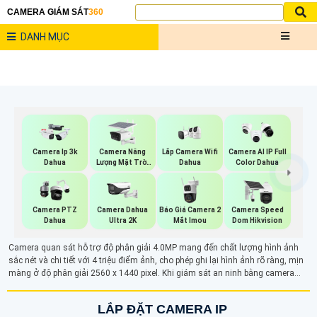
CAMERA GIÁM SÁT
360
DANH MỤC
Camera Năng
Lắp Camera Wifi
Camera Ip 3k
Camera AI IP Full
Lượng Mặt Trời
Dahua
Dahua
Color Dahua
Dahua
Báo Giá Camera 2
Camera PTZ
Camera Dahua
Camera Speed
Mắt Imou
Dahua
Ultra 2K
Dom Hikvision
Camera quan sát hỗ trợ độ phân giải 4.0MP mang đến chất lượng hình ảnh
sắc nét và chi tiết với 4 triệu điểm ảnh, cho phép ghi lại hình ảnh rõ ràng, mịn
màng ở độ phân giải 2560 x 1440 pixel. Khi giám sát an ninh bằng camera
4MP bạn sẽ phải bất ngờ với độ nét cao, mọi hoạt động tại khung hình được
ghi lại một cách rõ ràng
LẮP ĐẶT CAMERA IP