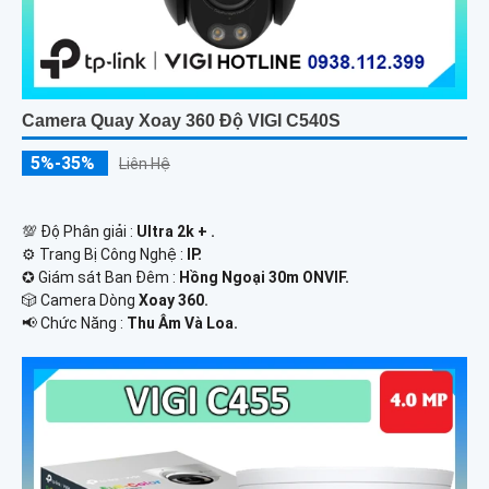
Camera Quay Xoay 360 Độ VIGI C540S
5%-35%
Liên Hệ
💯 Độ Phân giải :
Ultra 2k + .
⚙ Trang Bị Công Nghệ :
IP.
✪ Giám sát Ban Đêm :
Hồng Ngoại 30m ONVIF.
🎲 Camera Dòng
Xoay 360.
️📢 Chức Năng :
Thu Âm Và Loa.