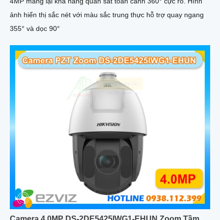
4MP mang lại khả năng quan sát toàn cảnh 360° cực rõ. Hình
ảnh hiển thị sắc nét với màu sắc trung thực hỗ trợ quay ngang
355° và dọc 90°
Camera 4.0MP DS-2DE5425IWG1-EHUN Zoom Tầm