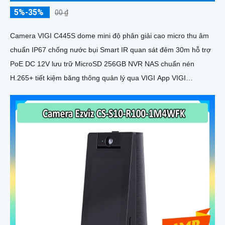
5%-35%
00 ₫
Camera VIGI C445S dome mini độ phân giải cao micro thu âm
chuẩn IP67 chống nước bụi Smart IR quan sát đêm 30m hỗ trợ
PoE DC 12V lưu trữ MicroSD 256GB NVR NAS chuẩn nén
H.265+ tiết kiệm băng thông quản lý qua VIGI App VIGI
Manager trình duyệt web giám sát hiệu quả