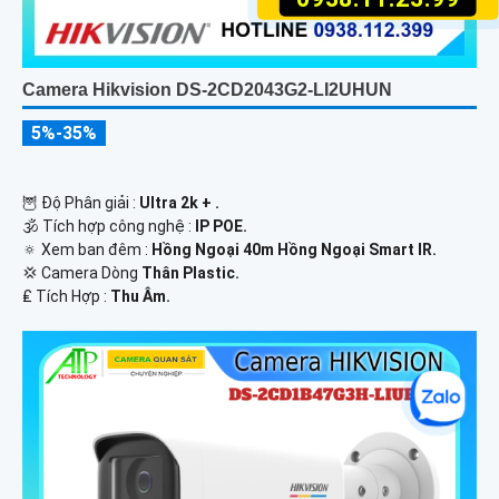
Camera Hikvision DS-2CD2043G2-LI2UHUN
5%-35%
🦉 Độ Phân giải :
Ultra 2k + .
🕉️ Tích hợp công nghệ :
IP POE.
🔅 Xem ban đêm :
Hồng Ngoại 40m Hồng Ngoại Smart IR.
💢 Camera Dòng
Thân Plastic.
️₤ Tích Hợp :
Thu Âm.