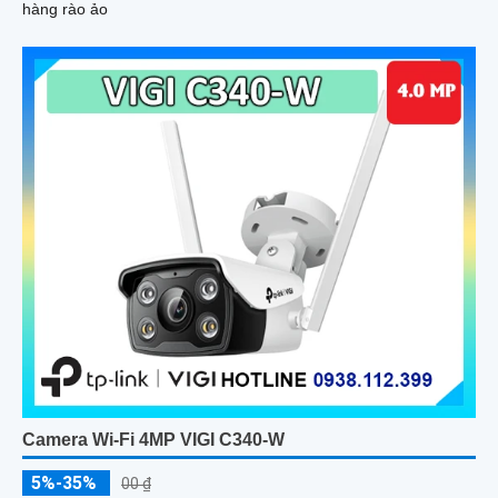
hàng rào ảo
Camera Wi-Fi 4MP VIGI C340-W
5%-35%
00 ₫