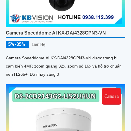
Camera Speeddome AI KX-DAi4328GPN3-VN
5%-35%
Liên Hệ
Camera Speeddome AI KX-DAi4328GPN3-VN được trang bị
cảm biến 4MP, zoom quang 32x, zoom số 16x và hỗ trợ chuẩn
nén H.265+. Độ nhạy sáng 0