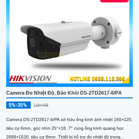
Camera Đo Nhiệt Độ, Báo Khói DS-2TD2617-6/PA
5%-35%
Liên Hệ
Camera DS-2TD2617-6/PA sở hữu ống kính ảnh nhiệt 160×120,
tiêu cự 6mm, góc nhìn 25°×18. 7° cùng ống kính quang học
2688×1520, tiêu cự 8mm. Thiết bị hỗ trợ đo nhiệt độ trong...