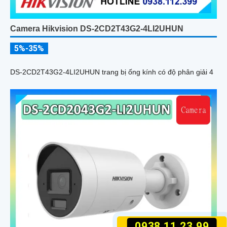
Camera Hikvision DS-2CD2T43G2-4LI2UHUN
5%-35%
DS-2CD2T43G2-4LI2UHUN trang bị ống kính có độ phân giải 4
0938.11.23.99