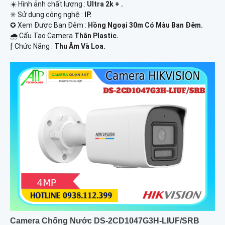
☀️ Hình ảnh chất lượng :
Ultra 2k + .
✳️ Sử dụng công nghệ :
IP.
✪ Xem Được Ban Đêm :
Hồng Ngoại 30m Có Màu Ban Ðêm.
🌧️ Cấu Tạo Camera
Thân Plastic.
️ƒ Chức Năng :
Thu Âm Và Loa.
Camera Chống Nước DS-2CD1047G3H-LIUF/SRB