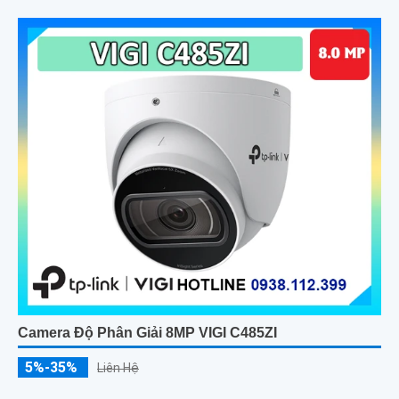
nhập hành vi bất thường quản lý qua VIGI App VIGI Manager
trình duyệt web giám sát sắc nét
Camera Độ Phân Giải 8MP VIGI C485ZI
5%-35%
Liên Hệ