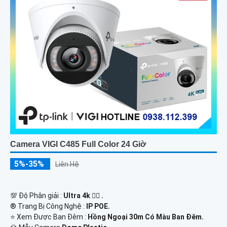
Camera VIGI C485 Full Color 24 Giờ
5%-35%
Liên Hệ
💯 Độ Phân giải :
Ultra 4k 👍🏾 .
®️ Trang Bị Công Nghệ :
IP POE.
⭐ Xem Được Ban Đêm :
Hồng Ngoại 30m Có Màu Ban Ðêm.