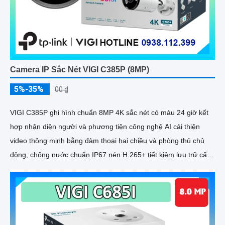
Camera IP Sắc Nét VIGI C385P (8MP)
5%-35%
00 ₫
VIGI C385P ghi hình chuẩn 8MP 4K sắc nét có màu 24 giờ kết
hợp nhận diện người và phương tiện công nghệ AI cải thiện
video thông minh bằng đàm thoại hai chiều và phòng thủ chủ
động, chống nước chuẩn IP67 nén H.265+ tiết kiệm lưu trữ cấp
nguồn linh hoạt qua PoE hoặc DC 12V có thể lắp đặt nhiều vị trí
khác nhau