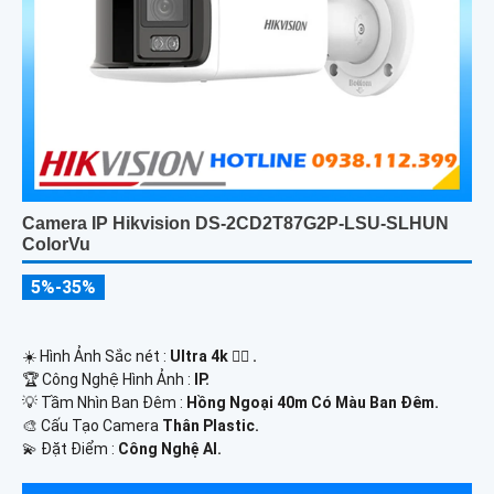
Camera IP Hikvision DS-2CD2T87G2P-LSU-SLHUN
ColorVu
5%-35%
☀️ Hình Ảnh Sắc nét :
Ultra 4k 👍🏾 .
🏆 Công Nghệ Hình Ảnh :
IP.
💡 Tầm Nhìn Ban Đêm :
Hồng Ngoại 40m Có Màu Ban Ðêm.
🎨 Cấu Tạo Camera
Thân Plastic.
️💫 Đặt Điểm :
Công Nghệ AI.