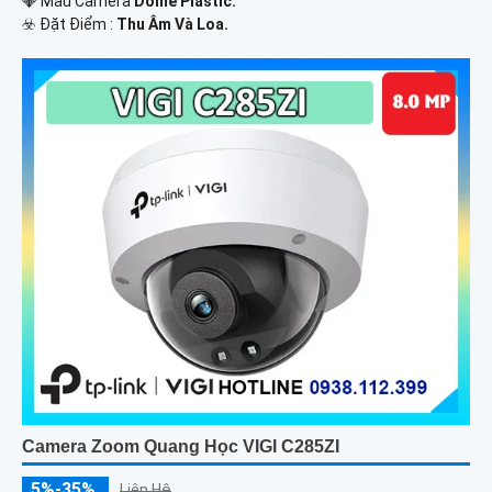
💎 Mẫu Camera
Dome Plastic.
️☣️ Đặt Điểm :
Thu Âm Và Loa.
Camera Zoom Quang Học VIGI C285ZI
5%-35%
Liên Hệ