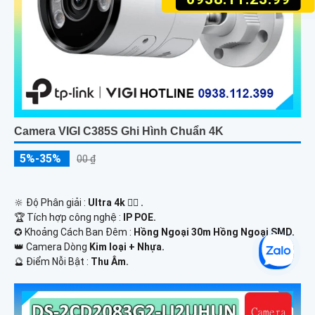
Camera VIGI C385S Ghi Hình Chuẩn 4K
5%-35%
00 ₫
🔆 Độ Phân giải :
Ultra 4k 👍🏾 .
🏆 Tích hợp công nghệ :
IP POE.
✪ Khoảng Cách Ban Đêm :
Hồng Ngoại 30m Hồng Ngoại SMD.
👑 Camera Dòng
Kim loại + Nhựa.
️🔮 Điểm Nỗi Bật :
Thu Âm.