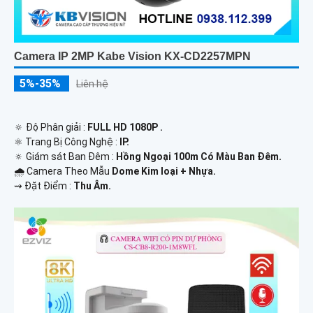
Camera IP 2MP Kabe Vision KX-CD2257MPN
5%-35%
Liên hệ
🔅 Độ Phân giải :
FULL HD 1080P .
⚛️ Trang Bị Công Nghệ :
IP.
🔅 Giám sát Ban Đêm :
Hồng Ngoại 100m Có Màu Ban Ðêm.
🌧️ Camera Theo Mẫu
Dome Kim loại + Nhựa.
️⇝ Đặt Điểm :
Thu Âm.