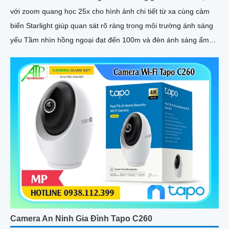
với zoom quang học 25x cho hình ảnh chi tiết từ xa cùng cảm
biến Starlight giúp quan sát rõ ràng trong môi trường ánh sáng
yếu Tầm nhìn hồng ngoại đạt đến 100m và đèn ánh sáng ấm
50m giúp hình ảnh ban đêm luôn sắc nét Camera hỗ trợ chống
nước IP67 cùng tốc độ khung hình 30fps@1080p ổn định
Camera An Ninh Gia Đình Tapo C260