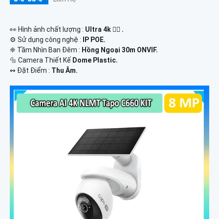
️👀 Hình ảnh chất lượng :
Ultra 4k 👍🏾 .
⚙ Sử dụng công nghệ :
IP POE.
❈ Tầm Nhìn Ban Đêm :
Hồng Ngoại 30m ONVIF.
🔩 Camera Thiết Kế
Dome Plastic.
️↭ Đặt Điểm :
Thu Âm.