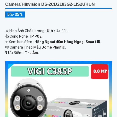
Camera Hikvision DS-2CD2183G2-LIS2UHUN
5%-35%
☀️ Hình Ành Chất Lượng :
Ultra 4k 👍🏾 .
👍 Công Nghệ :
IP POE.
⭐ Xem ban đêm :
Hồng Ngoại 40m Hồng Ngoại Smart IR.
🎼️ Camera Theo Mẫu
Dome Plastic.
️🎙 Ưu Điểm :
Thu Âm.