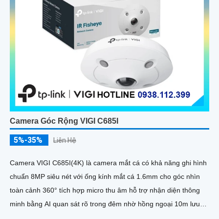
Camera Góc Rộng VIGI C685I
5%-35%
Liên Hệ
Camera VIGI C685I(4K) là camera mắt cá có khả năng ghi hình
chuẩn 8MP siêu nét với ống kính mắt cá 1.6mm cho góc nhìn
toàn cảnh 360° tích hợp micro thu âm hỗ trợ nhận diện thông
minh bằng AI quan sát rõ trong đêm nhờ hồng ngoại 10m lưu
trữ linh hoạt qua microSD 256GB NVR NAS FTP cấp nguồn qua