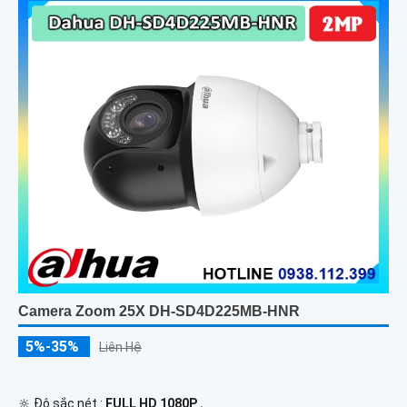
Camera Zoom 25X DH-SD4D225MB-HNR
5%-35%
Liên Hệ
🔆 Độ sắc nét :
FULL HD 1080P .