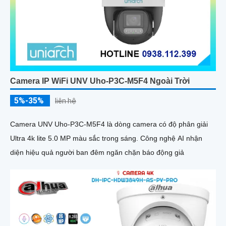
Camera IP WiFi UNV Uho-P3C-M5F4 Ngoài Trời
5%-35%
liên hệ
Camera UNV Uho-P3C-M5F4 là dòng camera có độ phân giải
Ultra 4k lite 5.0 MP màu sắc trong sáng. Công nghệ AI nhận
diện hiệu quả người ban đêm ngăn chặn báo động giả