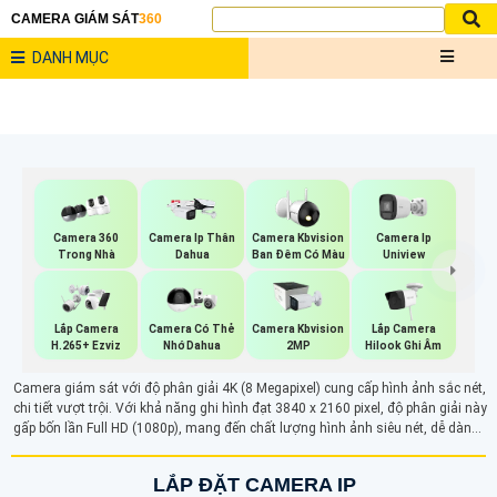
CAMERA GIÁM SÁT
360
DANH MỤC
Camera 360
Camera Ip Thân
Camera Kbvision
Camera Ip
Trong Nhà
Dahua
Ban Đêm Có Màu
Uniview
Lắp Camera
Lắp Camera
Camera Có Thẻ
Camera Kbvision
Hilook Ghi Âm
H.265+ Ezviz
Nhớ Dahua
2MP
Camera giám sát với độ phân giải 4K (8 Megapixel) cung cấp hình ảnh sắc nét,
chi tiết vượt trội. Với khả năng ghi hình đạt 3840 x 2160 pixel, độ phân giải này
gấp bốn lần Full HD (1080p), mang đến chất lượng hình ảnh siêu nét, dễ dàng
nhận diện các chi tiết quan trọng trong khu vực giám sát, nâng cao hiệu quả
an ninh và đảm bảo sự rõ ràng trong mọi tình huống quan sát.
LẮP ĐẶT CAMERA IP