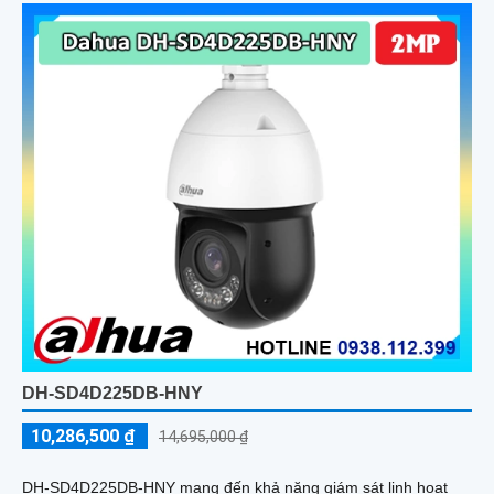
PoE hoặc DC 12V
DH-SD4D225DB-HNY
10,286,500 ₫
14,695,000 ₫
DH-SD4D225DB-HNY mang đến khả năng giám sát linh hoạt