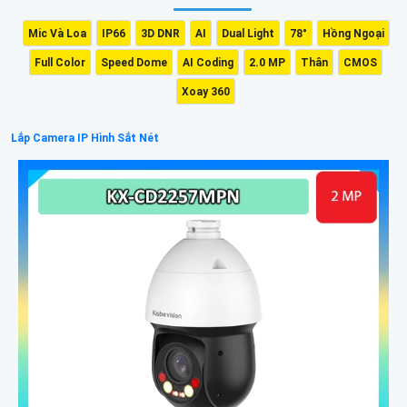
Mic Và Loa
IP66
3D DNR
AI
Dual Light
78°
Hồng Ngoại
Full Color
Speed Dome
AI Coding
2.0 MP
Thân
CMOS
Xoay 360
Lắp Camera IP Hình Sắt Nét