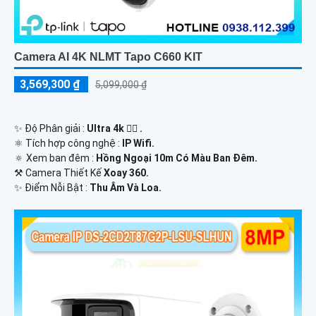
Camera AI 4K NLMT Tapo C660 KIT
3,569,300 ₫
5,099,000 ₫
✨ Độ Phân giải :
Ultra 4k 👍🏾 .
⚛️ Tích hợp công nghệ :
IP Wifi.
🔅 Xem ban đêm :
Hồng Ngoại 10m Có Màu Ban Ðêm.
⚒ Camera Thiết Kế
Xoay 360.
️✨ Điểm Nỗi Bật :
Thu Âm Và Loa.