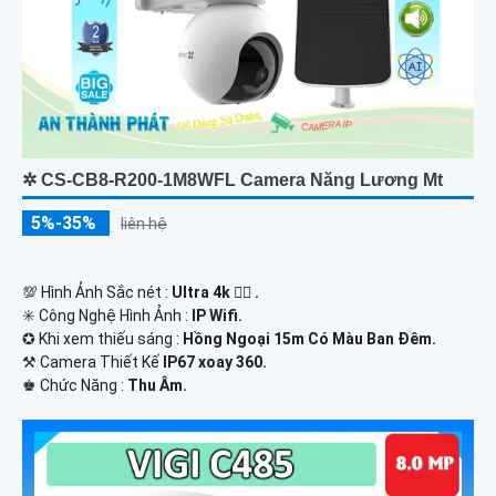
✲ CS-CB8-R200-1M8WFL Camera Năng Lương Mt
5%-35%
liên hệ
💯 Hình Ảnh Sắc nét :
Ultra 4k 👍🏾 .
✳️ Công Nghệ Hình Ảnh :
IP Wifi.
✪ Khi xem thiếu sáng :
Hồng Ngoại 15m Có Màu Ban Ðêm.
⚒ Camera Thiết Kế
IP67 xoay 360.
️♚ Chức Năng :
Thu Âm.