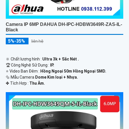
Camera IP 6MP DAHUA DH-IPC-HDBW3649R-ZAS-IL-
Black
5%-35%
liên hệ
🔆 Chất lượng hình :
Ultra 3k + Sắc Nét .
🏆 Công Nghệ Sử Dụng :
IP.
⭐ Video Ban Đêm :
Hồng Ngoại 50m Hồng Ngoại SMD.
🔩 Mẫu Camera
Dome Kim loại + Nhựa.
️✤ Tích Hợp :
Thu Âm.