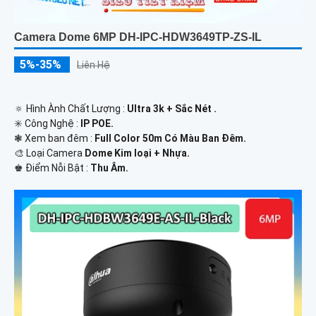
Camera Dome 6MP DH-IPC-HDW3649TP-ZS-IL
5%-35%
Liên Hệ
🔅 Hình Ành Chất Lượng :
Ultra 3k + Sắc Nét .
✳️ Công Nghệ :
IP POE.
❃ Xem ban đêm :
Full Color 50m Có Màu Ban Ðêm.
🎨 Loại Camera
Dome Kim loại + Nhựa.
️♚ Điểm Nỗi Bật :
Thu Âm.