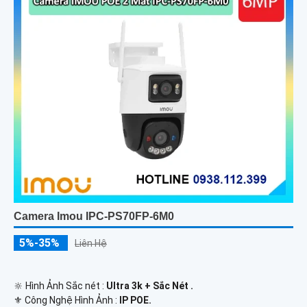
Camera Imou IPC-PS70FP-6M0
5%-35%
Liên Hệ
🔆 Hình Ảnh Sắc nét :
Ultra 3k + Sắc Nét .
⚜️ Công Nghệ Hình Ảnh :
IP POE.