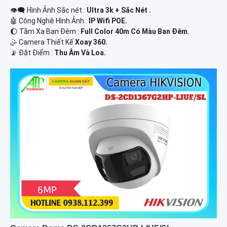
👁️‍🗨 Hình Ảnh Sắc nét :
Ultra 3k + Sắc Nét .
🤖️ Công Nghệ Hình Ảnh :
IP Wifi POE.
🌔 Tầm Xa Ban Đêm :
Full Color 40m Có Màu Ban Ðêm.
🤹 Camera Thiết Kế
Xoay 360.
️📡 Đặt Điểm :
Thu Âm Và Loa.