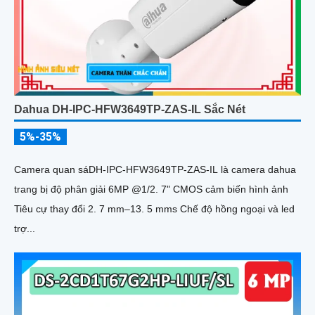
Dahua DH-IPC-HFW3649TP-ZAS-IL Sắc Nét
5%-35%
Camera quan sáDH-IPC-HFW3649TP-ZAS-IL là camera dahua
trang bị độ phân giải 6MP @1/2. 7" CMOS cảm biến hình ảnh
Tiêu cự thay đổi 2. 7 mm–13. 5 mms Chế độ hồng ngoại và led
trợ...