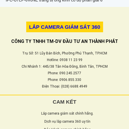
IPC-U7LP-6V0NE trang bị ống kính có độ phân giải 6
LẮP CAMERA GIÁM SÁT 360
CÔNG TY TNHH TM-DV ĐẦU TƯ AN THÀNH PHÁT
Trụ Sở: 51 Lũy Bán Bích, Phường Phú Thạnh, TP.HCM
Hotline: 0938 11 23 99
Chi Nhánh 1: 445/38 Tân Hòa Đông, Bình Tân, TPHCM
Phone: 090.245.2577
Phone: 0906.855.330
Điện Thoại: (028) 6688.4949
CAM KẾT
Lắp camera giám sát chính hãng.
Dịch vụ lắp camera 360 uy tín