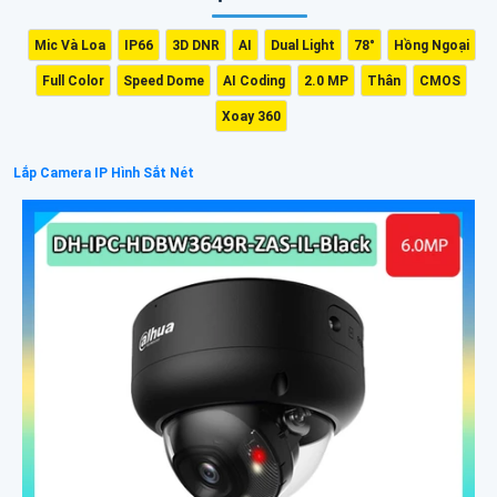
Mic Và Loa
IP66
3D DNR
AI
Dual Light
78°
Hồng Ngoại
Full Color
Speed Dome
AI Coding
2.0 MP
Thân
CMOS
Xoay 360
Lắp Camera IP Hình Sắt Nét