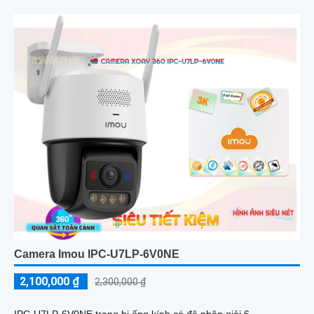
chiều ấn tượng
Camera Imou IPC-U7LP-6V0NE
2,100,000 ₫
2,300,000 ₫