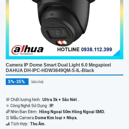
Camera IP Dome Smart Dual Light 6.0 Megapixel
DAHUA DH-IPC-HDW3649QM-S-IL-Black
5%-35%
liên hệ
💯 Chất lượng hình :
Ultra 3k + Sắc Nét .
⚛️ Công Nghệ Sử Dụng :
IP.
🌈 Nhìn Ban Đêm :
Hồng Ngoại 50m Hồng Ngoại SMD.
♊ Mẫu Camera
Dome Kim loại + Nhựa.
️🛃 Tích Hợp :
Thu Âm.