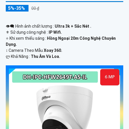
5%-35%
00 ₫
👁️‍🗨 Hình ảnh chất lượng :
Ultra 3k + Sắc Nét .
⚜️ Sử dụng công nghệ :
IP Wifi.
⭐ Khi xem thiếu sáng :
Hồng Ngoại 20m Công Nghệ Chuyên
Dụng.
↕️ Camera Theo Mẫu
Xoay 360.
️ლ Khả Năng :
Thu Âm Và Loa.