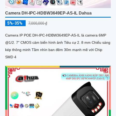
Camera DH-IPC-HDBW3649EP-AS-IL Dahua
5%-35%
7,000,000 ₫
Camera IP POE DH-IPC-HDBW3649EP-AS-IL là camera 6MP
@1/2. 7" CMOS cảm biến hình ảnh Tiêu cự 2. 8 mm Chiếu sáng
kép thông minh Tầm nhìn ban đêm 30m mạnh mẽ với Chip
SMD 4