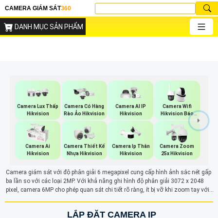
CAMERA GIÁM SÁT
360
DANH MỤC SẢN PHẨM
Camera Lux Thấp
Camera Có Hàng
Camera AI IP
Camera Wifi
Hikvision
Rào Ảo Hikvision
Hikvision
Hikvision Báo
Động
Camera Ai
Camera Thiết Kế
Camera Ip Thân
Camera Zoom
Hikvision
Nhựa Hikvision
Hikvision
25x Hikvision
Camera giám sát với độ phân giải 6 megapixel cung cấp hình ảnh sắc nét gấp
ba lần so với các loại 2MP. Với khả năng ghi hình độ phân giải 3072 x 2048
pixel, camera 6MP cho phép quan sát chi tiết rõ ràng, ít bị vỡ khi zoom tay với 6
triệu điểm ảnh.
LẮP ĐẶT CAMERA IP