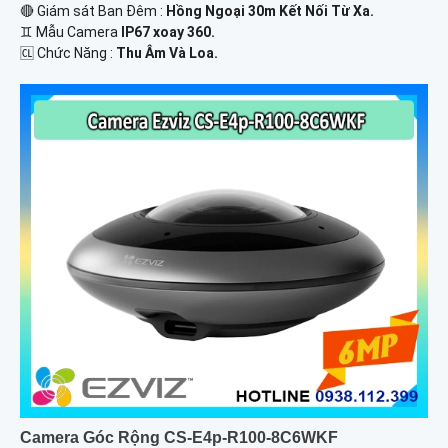
🔴 Giám sát Ban Đêm :
Hồng Ngoại 30m Kết Nối Từ Xa.
♊ Mẫu Camera
IP67 xoay 360.
️🆑 Chức Năng :
Thu Âm Và Loa.
Camera Góc Rộng CS-E4p-R100-8C6WKF