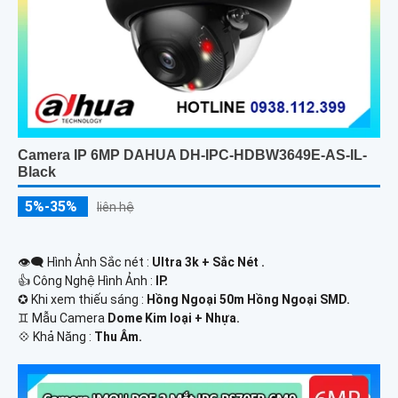
Camera IP 6MP DAHUA DH-IPC-HDBW3649E-AS-IL-
Black
5%-35%
liên hệ
👁️‍🗨 Hình Ảnh Sắc nét :
Ultra 3k + Sắc Nét .
👍 Công Nghệ Hình Ảnh :
IP.
✪ Khi xem thiếu sáng :
Hồng Ngoại 50m Hồng Ngoại SMD.
♊ Mẫu Camera
Dome Kim loại + Nhựa.
️💠 Khả Năng :
Thu Âm.