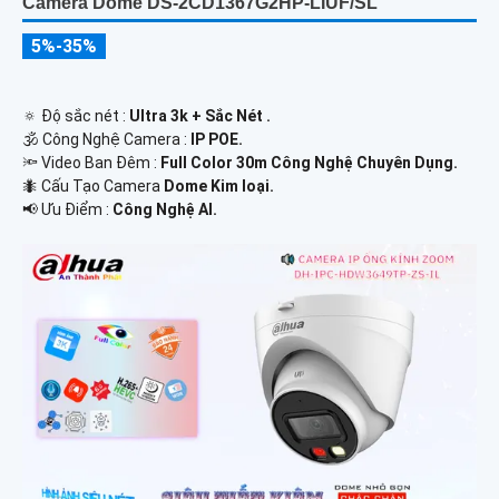
Camera Dome DS-2CD1367G2HP-LIUF/SL
5%-35%
🔅 Độ sắc nét :
Ultra 3k + Sắc Nét .
🕉️ Công Nghệ Camera :
IP POE.
🔦 Video Ban Đêm :
Full Color 30m Công Nghệ Chuyên Dụng.
🐜 Cấu Tạo Camera
Dome Kim loại.
️📢 Ưu Điểm :
Công Nghệ AI.