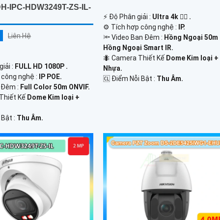
H-IPC-HDW3249T-ZS-IL-
️⚡ Độ Phân giải :
Ultra 4k 👍🏾 .
⚙ Tích hợp công nghệ :
IP.
Liên Hệ
🔦 Video Ban Đêm :
Hồng Ngoại 50m
Hồng Ngoại Smart IR.
🐜 Camera Thiết Kế
Dome Kim loại +
iải :
FULL HD 1080P .
Nhựa.
 công nghệ :
IP POE.
️🆑 Điểm Nỗi Bật :
Thu Âm.
 Đêm :
Full Color 50m ONVIF.
 Thiết Kế
Dome Kim loại +
 Bật :
Thu Âm.