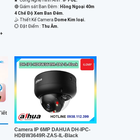
🌠 Công Nghệ Hình Ảnh :
IP POE.
🔴 Giám sát Ban Đêm :
Hồng Ngoại 40m
4 Chế Độ Xem Ban Đêm.
🤹 Thiết Kế Camera
Dome Kim loại.
️💮 Đặt Điểm :
Thu Âm.
 +
iết
Camera IP 6MP DAHUA DH-IPC-
HDBW3649R-ZAS-IL-Black