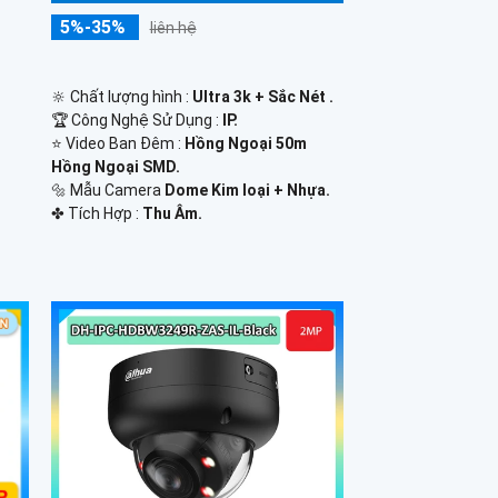
5%-35%
liên hệ
🔆 Chất lượng hình :
Ultra 3k + Sắc Nét .
🏆 Công Nghệ Sử Dụng :
IP.
⭐ Video Ban Đêm :
Hồng Ngoại 50m
Hồng Ngoại SMD.
🔩 Mẫu Camera
Dome Kim loại + Nhựa.
️✤ Tích Hợp :
Thu Âm.