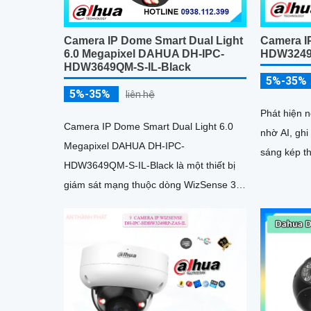
Camera IP Dome Smart Dual Light
Camera I
6.0 Megapixel DAHUA DH-IPC-
HDW3249
HDW3649QM-S-IL-Black
5%-35%
5%-35%
liên hệ
Phát hiện 
Camera IP Dome Smart Dual Light 6.0
nhờ AI, gh
Megapixel DAHUA DH-IPC-
sáng kép t
HDW3649QM-S-IL-Black là một thiết bị
giám sát mạng thuộc dòng WizSense 3
Series của Dahua, tích hợp công nghệ AI
tiên...