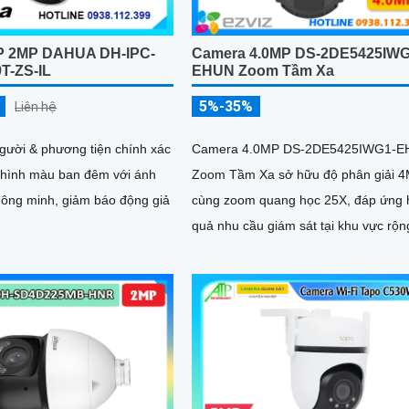
P 2MP DAHUA DH-IPC-
Camera 4.0MP DS-2DE5425IWG
T-ZS-IL
EHUN Zoom Tầm Xa
5%-35%
Liên hệ
người & phương tiện chính xác
Camera 4.0MP DS-2DE5425IWG1-
i hình màu ban đêm với ánh
Zoom Tầm Xa sở hữu độ phân giải 
hông minh, giảm báo động giả
cùng zoom quang học 25X, đáp ứng 
quả nhu cầu giám sát tại khu vực rộn