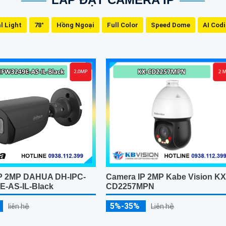
l Light
78°
Hồng Ngoại
Full Color
Speed Dome
AI Cod
P 2MP DAHUA DH-IPC-
Camera IP 2MP Kabe Vision KX
-AS-IL-Black
CD2257MPN
5%-35%
liên hệ
Liên hệ