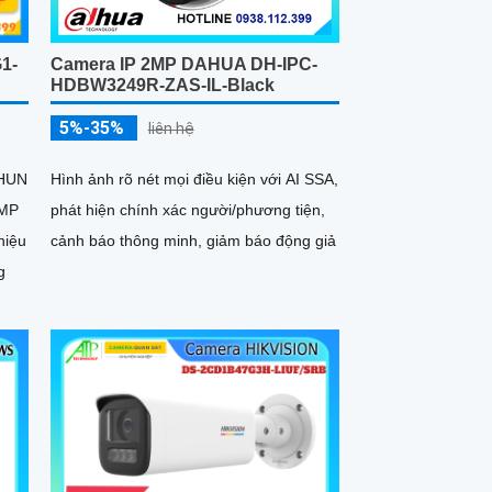
Camera IP 2MP DAHUA DH-IPC-
1-
HDBW3249R-ZAS-IL-Black
5%-35%
liên hệ
Hình ảnh rõ nét mọi điều kiện với AI SSA,
EHUN
phát hiện chính xác người/phương tiện,
4MP
cảnh báo thông minh, giảm báo động giả
hiệu
g