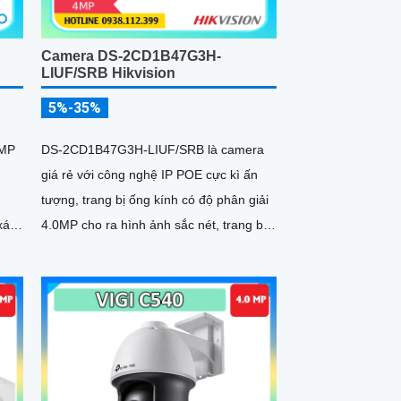
Camera DS-2CD1B47G3H-
LIUF/SRB Hikvision
5%-35%
5MP
DS-2CD1B47G3H-LIUF/SRB là camera
giá rẻ với công nghệ IP POE cực kì ấn
tượng, trang bị ống kính có độ phân giải
4.0MP cho ra hình ảnh sắc nét, trang bị
chuẩn nén H