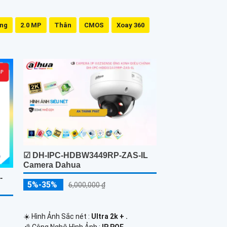
ing
2.0 MP
Thân
CMOS
Xoay 360
☑ DH-IPC-HDBW3449RP-ZAS-IL
Camera Dahua
-
5%-35%
6,000,000 ₫
☀️ Hình Ảnh Sắc nét :
Ultra 2k + .