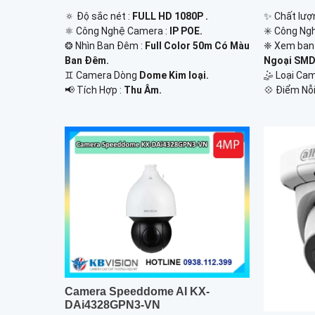
✨ Chất lượn
🔅 Độ sắc nét :
FULL HD 1080P .
✳️ Công Ng
⚛️ Công Nghệ Camera :
IP POE.
❈ Xem ban
❂ Nhìn Ban Đêm :
Full Color 50m Có Màu
Ngoại SMD
Ban Ðêm.
🤹 Loại Ca
♊ Camera Dòng
Dome Kim loại.
️💠 Điểm Nỗi
️📢 Tích Hợp :
Thu Âm.
Camera Speeddome AI KX-
DAi4328GPN3-VN