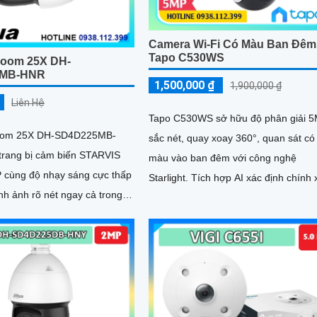
Camera Wi-Fi Có Màu Ban Đêm
Tapo C530WS
Zoom 25X DH-
5MB-HNR
1,500,000 ₫
1,900,000 ₫
Liên Hệ
Tapo C530WS sở hữu độ phân giải 
oom 25X DH-SD4D225MB-
sắc nét, quay xoay 360°, quan sát có
rang bị cảm biến STARVIS
màu vào ban đêm với công nghệ
cùng độ nhạy sáng cực thấp
Starlight. Tích hợp AI xác định chính xác
nh ảnh rõ nét ngay cả trong
người, phương tiện, vật nuôi
 thiếu sáng Hỗ trợ zoom
25X kết hợp chiếu sáng kép
 với tầm xa hồng ngoại 100m
50m Tính năng quay quét
cùng chuẩn chống nước IP67
át ổn định ngoài trời