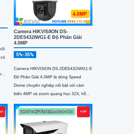
Camera HIKVISIION DS-
2DE5432IWG1-E Độ Phân Giải
4.0MP
nổi
5%-35%
 có
Camera HIKVISION DS-2DE5432IWG1-E
trợ
Độ Phân Giải 4.0MP là dòng Speed
Dome chuyên nghiệp nổi bật với cảm
biến 4MP và zoom quang học 32X, hỗ
trợ giám sát chi tiết ở khoảng cách xa