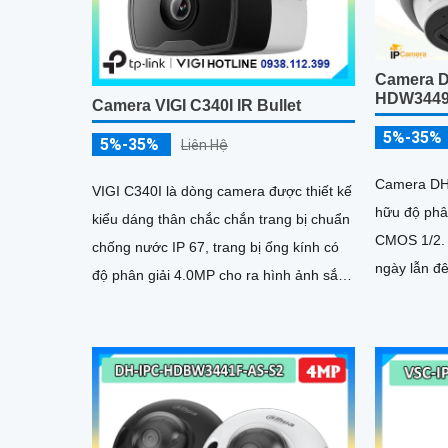
Camera 
HDW3449
Camera VIGI C340I IR Bullet
5%-35%
5%-35%
Liên Hệ
Camera DH
VIGI C340I là dòng camera được thiết kế
hữu độ phâ
kiểu dáng thân chắc chắn trang bị chuẩn
CMOS 1/2. 9
chống nước IP 67, trang bị ống kính có
ngày lẫn đê
độ phân giải 4.0MP cho ra hình ảnh sắc
5mm
nét, hỗ trợ đèn hồng ngoại nhìn có màu
vào ban đêm với khoảng cách 50m, công
nghệ Smart IR giúp chống lóa hình ảnh