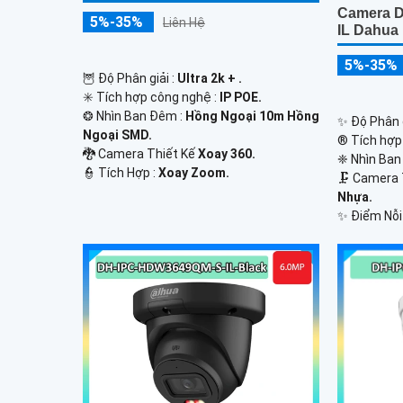
Camera D
5%-35%
Liên Hệ
IL Dahua
5%-35%
🦉 Độ Phân giải :
Ultra 2k + .
✳️ Tích hợp công nghệ :
IP POE.
❂ Nhìn Ban Đêm :
Hồng Ngoại 10m Hồng
✨ Độ Phân g
Ngoại SMD.
®️ Tích hợp
🐉️ Camera Thiết Kế
Xoay 360.
❈ Nhìn Ban
️👮 Tích Hợp :
Xoay Zoom.
🗜️ Camera
Nhựa.
️✨ Điểm Nỗi