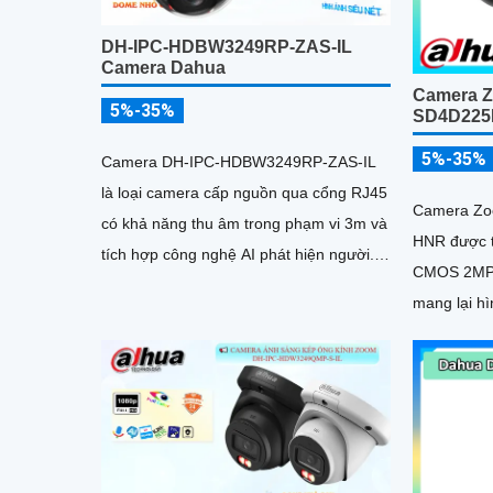
DH-IPC-HDBW3249RP-ZAS-IL
Camera Dahua
Camera 
5%-35%
SD4D22
5%-35%
Camera DH-IPC-HDBW3249RP-ZAS-IL
là loại camera cấp nguồn qua cổng RJ45
Camera Z
có khả năng thu âm trong phạm vi 3m và
HNR được t
tích hợp công nghệ AI phát hiện người.
CMOS 2MP 
2MP @1/2
mang lại hì
môi trường
quang học 
thông minh
và LED ấm 
linh hoạt 
giúp quan s