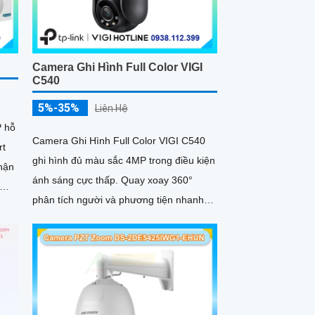
Camera Ghi Hình Full Color VIGI
C540
5%-35%
Liên Hệ
P hỗ
Camera Ghi Hình Full Color VIGI C540
rt
ghi hình đủ màu sắc 4MP trong điều kiện
nhận
ánh sáng cực thấp. Quay xoay 360°
phân tích người và phương tiện nhanh
định
chóng. Phát hiện thông minh xâm nhập
khu vực