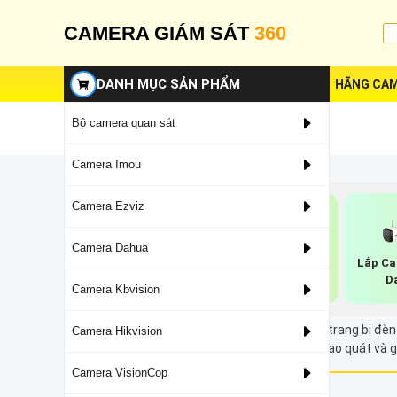
CAMERA GIÁM SÁT
360
DANH MỤC SẢN PHẨM
HÃNG CAM
Bộ camera quan sát
Camera Imou
Camera Ezviz
Camera Dahua
Camera Năng
Lắp Ca
Camera Ip 3k
Lượng Mặt Trời
D
Dahua
Camera Kbvision
Dahua
Camera Full Color 50m là dòng cmaera được trang bị đèn
Camera Hikvision
50m, camera giúp giám sát hiệu quả với độ bao quát và gh
Camera VisionCop