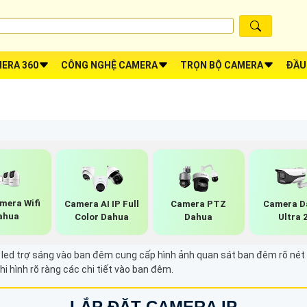
ERA 360
CÔNG NGHỆ CAMERA
TRỌN BỘ CAMERA
ĐẦU
mera Wifi
Camera AI IP Full
Camera PTZ
Camera D
ahua
Color Dahua
Dahua
Ultra 
 led trợ sáng vào ban đêm cung cấp hình ảnh quan sát ban đêm rõ nét 
i hình rõ ràng các chi tiết vào ban đêm.
LẮP ĐẶT CAMERA IP