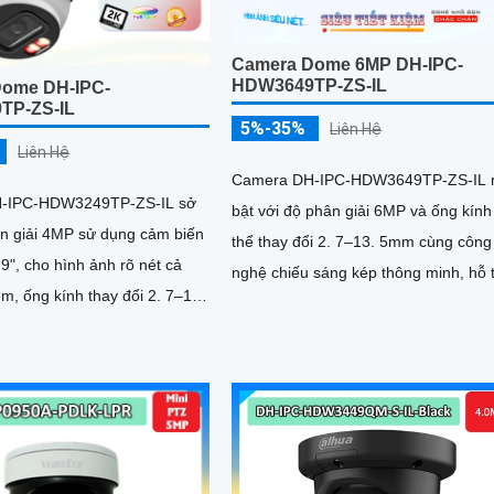
Camera Dome 6MP DH-IPC-
HDW3649TP-ZS-IL
Dome DH-IPC-
TP-ZS-IL
5%-35%
Liên Hệ
Liên Hệ
Camera DH-IPC-HDW3649TP-ZS-IL 
-IPC-HDW3249TP-ZS-IL sở
bật với độ phân giải 6MP và ống kính
n giải 4MP sử dụng cảm biến
thể thay đổi 2. 7–13. 5mm cùng công
", cho hình ảnh rõ nét cả
nghệ chiếu sáng kép thông minh, hỗ 
m, ống kính thay đổi 2. 7–13.
quan sát ban đêm 50m với hồng...