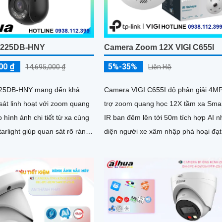
225DB-HNY
Camera Zoom 12X VIGI C655I
00 ₫
5%-35%
14,695,000 ₫
Liên Hệ
5DB-HNY mang đến khả
Camera VIGI C655I độ phân giải 4M
sát linh hoạt với zoom quang
trợ zoom quang học 12X tầm xa Sma
 hình ảnh chi tiết từ xa cùng
IR ban đêm lên tới 50m tích hợp AI 
arlight giúp quan sát rõ ràng
diện người xe xâm nhập phá hoại đạt
trường ánh sáng yếu Tầm nhìn
chuẩn IP66 chống nước ghi hình ổn 
 đạt đến 100m và đèn ánh
qua PoE lưu trữ trên microSD 256GB
m giúp hình ảnh ban đêm
hoặc đầu ghi hình giám sát qua ứng
ét Camera hỗ trợ chống nước
dụng VIGI tiện lợi
tốc độ khung hình
0p ổn định