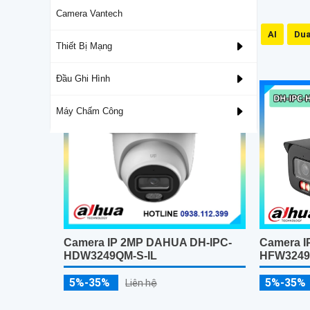
Camera Vantech
Mic Và Loa
IP66
3D DNR
AI
Dua
Thiết Bị Mạng
Lắp Camera IP Hình Sắt Nét
Đầu Ghi Hình
Máy Chấm Công
Camera I
Camera IP 2MP DAHUA DH-IPC-
HFW3249E
HDW3249QM-S-IL
5%-35%
5%-35%
Liên hệ