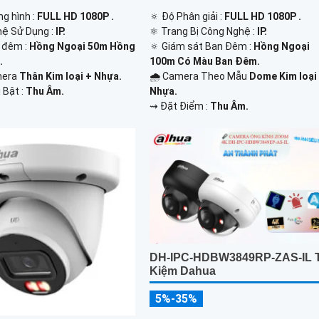
g hình :
FULL HD 1080P .
🔅 Độ Phân giải :
FULL HD 1080P .
hệ Sử Dụng :
IP.
⚛️ Trang Bị Công Nghệ :
IP.
 đêm :
Hồng Ngoại 50m Hồng
🔅 Giám sát Ban Đêm :
Hồng Ngoại
.
100m Có Màu Ban Ðêm.
mera
Thân Kim loại + Nhựa.
🌧️ Camera Theo Mẫu
Dome Kim loại
 Bật :
Thu Âm.
Nhựa.
️⇝ Đặt Điểm :
Thu Âm.
DH-IPC-HDBW3849RP-ZAS-IL T
Kiệm Dahua
5%-35%