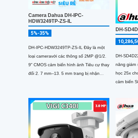
Camera Dahua DH-IPC-
HDW3249TP-ZS-IL
DH-SD4D
5%-35%
10,286,5
DH-IPC-HDW3249TP-ZS-IL Đây là một
DH-SD4D22
loại cameravới các thông số 2MP @1/2.
năng giám 
9" CMOS cảm biến hình ảnh Tiêu cự thay
học 25x cho
đổi 2. 7 mm–13. 5 mm trang bị nhận
cảm biến St
dạng người chống ngược sáng DWDR...
trong môi 
hồng ngoại
sáng ấm 50
luôn sắc n
IP67 cùng 
30fps@108