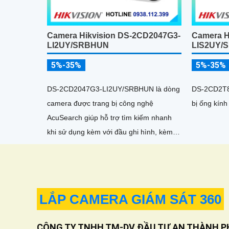
Camera Hikvision DS-2CD2047G3-
Camera H
LI2UY/SRBHUN
LIS2UY/
5%-35%
5%-35%
DS-2CD2047G3-LI2UY/SRBHUN là dòng
DS-2CD2T8
camera được trang bị công nghệ
bị ống kính
AcuSearch giúp hỗ trợ tìm kiếm nhanh
khi sử dụng kèm với đầu ghi hình, kèm
khả năng chống ngược sáng WDR
130dB, trang bị micro kép và loa hỗ trợ
đàm thoại 2 chiều, ống kính 4
LẮP CAMERA GIÁM SÁT 360
CÔNG TY TNHH TM-DV ĐẦU TƯ AN THÀNH P