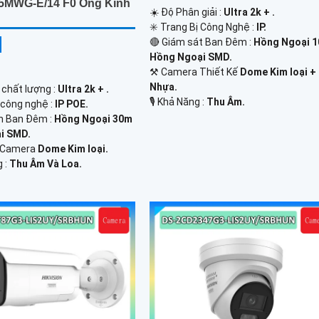
5MWG-E/14 F0 Ống Kính
☀️ Độ Phân giải :
Ultra 2k + .
✳️ Trang Bị Công Nghệ :
IP.
🔴 Giám sát Ban Đêm :
Hồng Ngoại 
Hồng Ngoại SMD.
⚒ Camera Thiết Kế
Dome Kim loại +
Nhựa.
 chất lượng :
Ultra 2k + .
️🎙 Khả Năng :
Thu Âm.
 công nghệ :
IP POE.
n Ban Đêm :
Hồng Ngoại 30m
i SMD.
 Camera
Dome Kim loại.
g :
Thu Âm Và Loa.