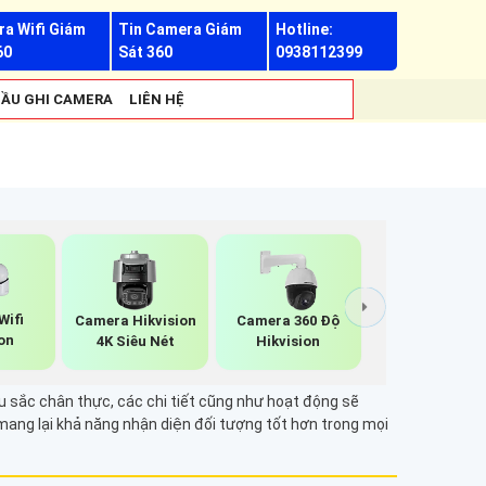
a Wifi Giám
Tin Camera Giám
Hotline:
60
Sát 360
0938112399
ẦU GHI CAMERA
LIÊN HỆ
Wifi
Camera Hikvision
Camera 360 Độ
on
4K Siêu Nét
Hikvision
 sắc chân thực, các chi tiết cũng như hoạt động sẽ
mang lại khả năng nhận diện đối tượng tốt hơn trong mọi