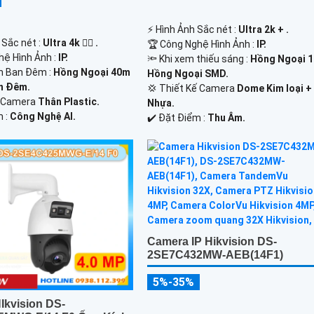
️⚡ Hình Ảnh Sắc nét :
Ultra 2k + .
 Sắc nét :
Ultra 4k 👍🏾 .
🏆 Công Nghệ Hình Ảnh :
IP.
hệ Hình Ảnh :
IP.
🔦 Khi xem thiếu sáng :
Hồng Ngoại 
n Ban Đêm :
Hồng Ngoại 40m
Hồng Ngoại SMD.
n Ðêm.
💢 Thiết Kế Camera
Dome Kim loại +
o Camera
Thân Plastic.
Nhựa.
m :
Công Nghệ AI.
️✔️ Đặt Điểm :
Thu Âm.
Camera IP Hikvision DS-
2SE7C432MW-AEB(14F1)
5%-35%
Ikvision DS-