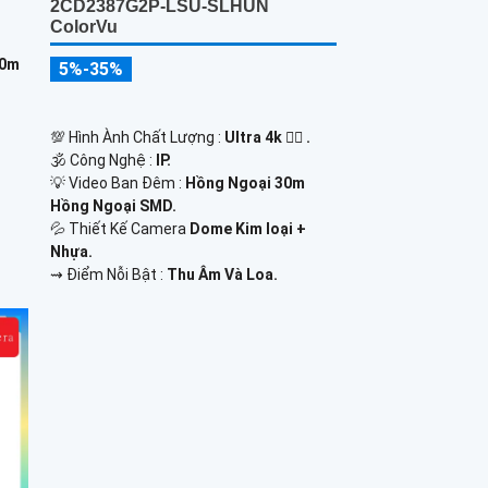
2CD2387G2P-LSU-SLHUN
ColorVu
10m
5%-35%
💯 Hình Ành Chất Lượng :
Ultra 4k 👍🏾 .
🕉️ Công Nghệ :
IP.
💡 Video Ban Đêm :
Hồng Ngoại 30m
Hồng Ngoại SMD.
💦 Thiết Kế Camera
Dome Kim loại +
Nhựa.
️⇝ Điểm Nỗi Bật :
Thu Âm Và Loa.