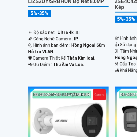
LIZS2UY/SRBHUN Độ Nét 8.0MP
2SE4C42
Kép
5%-35%
5%-35%
🔅 Độ sắc nét :
Ultra 4k 👍🏾 .
💯 Hình ảnh
🌠 Công Nghệ Camera :
IP.
👍 Sử dụng
🌜 Hình ảnh ban đêm :
Hồng Ngoại 60m
🌛 Tầm Nhì
Hỗ trợ VLAN.
Hồng Ngoạ
🛡 Camera Thiết Kế
Thân Kim loại.
⚒ Cấu Tạo
️📢 Ưu Điểm :
Thu Âm Và Loa.
️🛃 Khả Năn