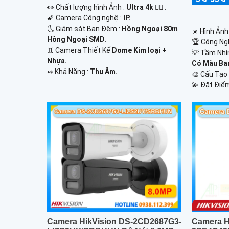
️👀 Chất lượng hình Ảnh :
Ultra 4k 👍🏾 .
🌠 Camera Công nghệ :
IP.
🌜 Giám sát Ban Đêm :
Hồng Ngoại 80m
☀️ Hình Ảnh
Hồng Ngoại SMD.
🏆 Công Ng
♊ Camera Thiết Kế
Dome Kim loại +
💡 Tầm Nhì
Nhựa.
Có Màu Ba
️↭ Khả Năng :
Thu Âm.
🎨 Cấu Tạ
️💫 Đặt Điể
Camera HikVision DS-2CD2687G3-
Camera H