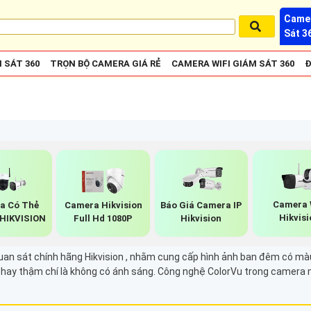
Camer
Sát 3
 SÁT 360
TRỌN BỘ CAMERA GIÁ RẺ
CAMERA WIFI GIÁM SÁT 360
Đ
Camera 
a Có Thẻ
Camera Hikvision
Báo Giá Camera IP
Hikvisi
HIKVISION
Full Hd 1080P
Hikvision
an sát chính hãng Hikvision , nhằm cung cấp hình ảnh ban đêm có màu
ếu hay thậm chí là không có ánh sáng. Công nghệ ColorVu trong camera 