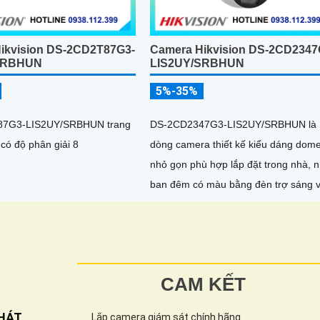
ikvision DS-2CD2T87G3-
Camera Hikvision DS-2CD2347
SRBHUN
LIS2UY/SRBHUN
5%-35%
7G3-LIS2UY/SRBHUN trang
DS-2CD2347G3-LIS2UY/SRBHUN là
 có độ phân giải 8
dòng camera thiết kế kiểu dáng dom
nhỏ gọn phù hợp lắp đặt trong nhà, n
ban đêm có màu bằng đèn trợ sáng 
nhờ công nghệ ColorVU HikAI-ISP, c
tính năng AI giúp nhận diện người và
phương tiện, tích hợp micro kép
CAM KẾT
HÁT
Lắp camera giám sát chính hãng.