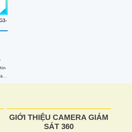
G3-
e
hìn
và
ó
GIỚI THIỆU CAMERA GIÁM
SÁT 360