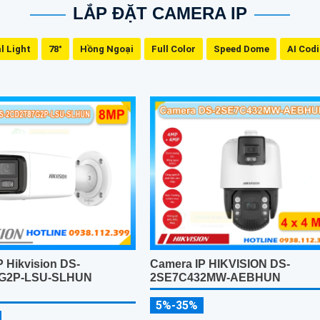
LẮP ĐẶT CAMERA IP
l Light
78°
Hồng Ngoại
Full Color
Speed Dome
AI Cod
Camera IP HIKVISION DS-
 Hikvision DS-
2SE7C432MW-AEBHUN
G2P-LSU-SLHUN
5%-35%