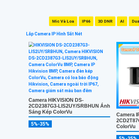
Mic Và Loa
IP66
3D DNR
AI
Dua
Lắp Camera IP Hình Sắt Nét
Camera HIKVISION DS-
2CD2387G3-LIS2UY/SRBHUN Ánh
Sáng Kép ColorVu
Camera IP
2CD2T87
5%-35%
ColorVu
5%-35%