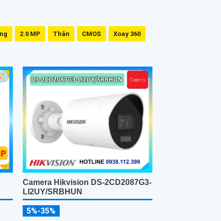
ing
2.0 MP
Thân
CMOS
Xoay 360
Camera Hikvision DS-2CD2087G3-
LI2UY/SRBHUN
5%-35%