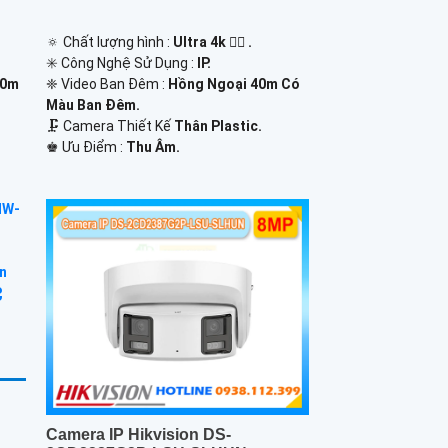
🔅 Chất lượng hình :
Ultra 4k 👍🏾 .
✳️ Công Nghệ Sử Dụng :
IP.
10m
❈ Video Ban Đêm :
Hồng Ngoại 40m Có
Màu Ban Ðêm.
🗜️ Camera Thiết Kế
Thân Plastic.
️♚ Ưu Điểm :
Thu Âm.
Camera IP Hikvision DS-