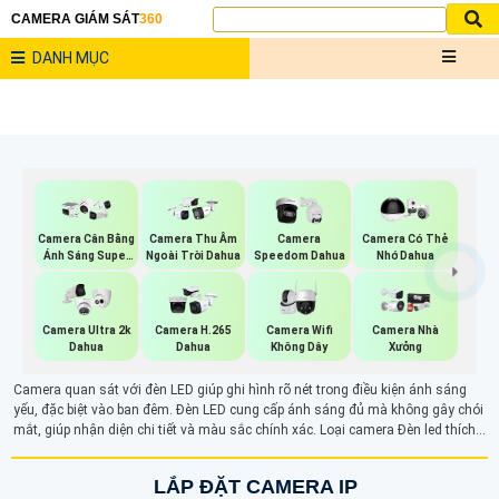
CAMERA GIÁM SÁT
360
DANH MỤC
Camera Cân Bằng
Camera Thu Âm
Camera
Camera Có Thẻ
Ánh Sáng Super
Ngoài Trời Dahua
Speedom Dahua
Nhớ Dahua
Adapt
Camera Wifi
Camera Ultra 2k
Camera H.265
Camera Nhà
Không Dây
Dahua
Dahua
Xưởng
Camera quan sát với đèn LED giúp ghi hình rõ nét trong điều kiện ánh sáng
yếu, đặc biệt vào ban đêm. Đèn LED cung cấp ánh sáng đủ mà không gây chói
mắt, giúp nhận diện chi tiết và màu sắc chính xác. Loại camera Đèn led thích
hợp cho các khu vực cần quan sát màu sắc chính xác trong bóng tối, đảm bảo
giám sát hiệu quả liên tục 24/7.
LẮP ĐẶT CAMERA IP