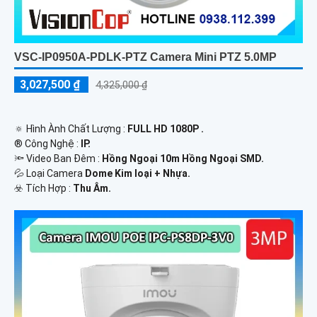
VSC-IP0950A-PDLK-PTZ Camera Mini PTZ 5.0MP
3,027,500 ₫
4,325,000 ₫
🔅 Hình Ành Chất Lượng :
FULL HD 1080P .
®️ Công Nghệ :
IP.
🔦 Video Ban Đêm :
Hồng Ngoại 10m Hồng Ngoại SMD.
💦 Loại Camera
Dome Kim loại + Nhựa.
️☣️ Tích Hợp :
Thu Âm.