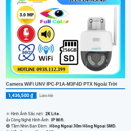
Camera WiFi UNV IPC-P1A-M3F4D PTX Ngoài Trời
1,436,500 ₫
Liên Hệ
🔆 Hình Ảnh Sắc nét :
2K Lite .
👍 Công Nghệ Hình Ảnh :
IP Wifi.
🔴 Tầm Nhìn Ban Đêm :
Hồng Ngoại 30m Hồng Ngoại SMD.