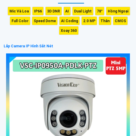
Mic Và Loa
IP66
3D DNR
AI
Dual Light
78°
Hồng Ngoại
Full Color
Speed Dome
AI Coding
2.0 MP
Thân
CMOS
Xoay 360
Lắp Camera IP Hình Sắt Nét