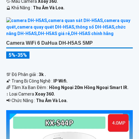
💦 Mẫu Camera
Xoay 360.
️🔮 Khả Năng :
Thu Âm Và Loa.
Camera WiFi 6 DaHua DH-H5AS 5MP
5%-35%
💯 Độ Phân giải :
3k .
🌠 Trang Bị Công Nghệ :
IP Wifi.
🌈 Tầm Xa Ban Đêm :
Hồng Ngoại 20m Hồng Ngoại Smart IR.
↕️ Loại Camera
Xoay 360.
️📢 Chức Năng :
Thu Âm Và Loa.