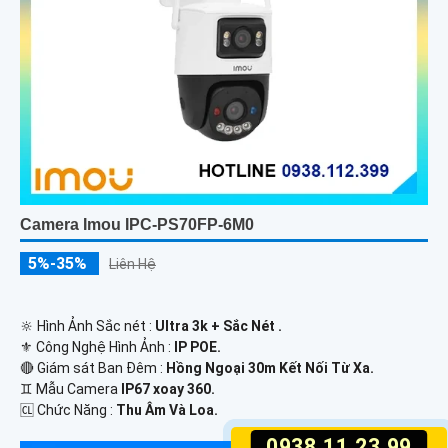
Camera Imou IPC-PS70FP-6M0
5%-35%
Liên Hệ
🔆 Hình Ảnh Sắc nét :
Ultra 3k + Sắc Nét .
⚜️ Công Nghệ Hình Ảnh :
IP POE.
🔴 Giám sát Ban Đêm :
Hồng Ngoại 30m Kết Nối Từ Xa.
♊ Mẫu Camera
IP67 xoay 360.
️🆑 Chức Năng :
Thu Âm Và Loa.
0938.11.23.99