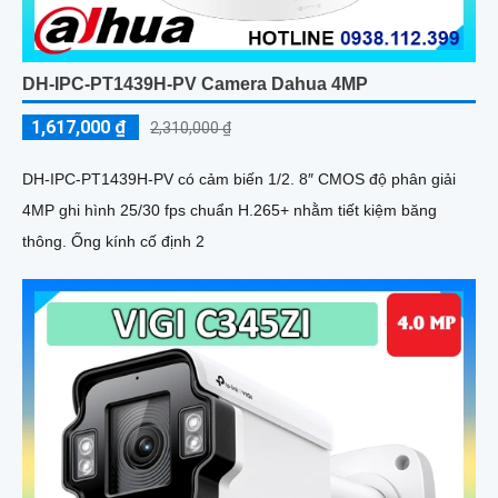
DH-IPC-PT1439H-PV Camera Dahua 4MP
1,617,000 ₫
2,310,000 ₫
DH-IPC-PT1439H-PV có cảm biến 1/2. 8″ CMOS độ phân giải
4MP ghi hình 25/30 fps chuẩn H.265+ nhằm tiết kiệm băng
thông. Ống kính cố định 2