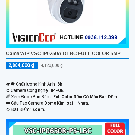
Camera IP VSC-IP0250A-DLBC FULL COLOR 5MP
2,884,000 ₫
4,120,000 ₫
👁️‍🗨 Chất lượng hình Ảnh :
3k .
⚙ Camera Công nghệ :
IP POE.
🌈 Xem Được Ban Đêm :
Full Color 30m Có Màu Ban Ðêm.
👑 Cấu Tạo Camera
Dome Kim loại + Nhựa.
️💠 Đặt Điểm :
Zoom.