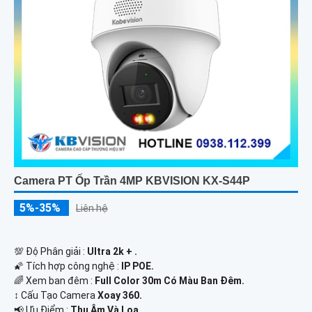
Camera PT Ốp Trần 4MP KBVISION KX-S44P
5%-35%
Liên hệ
💯 Độ Phân giải :
Ultra 2k + .
🌠 Tích hợp công nghệ :
IP POE.
🌈 Xem ban đêm :
Full Color 30m Có Màu Ban Ðêm.
↕️ Cấu Tạo Camera
Xoay 360.
️📢 Ưu Điểm :
Thu Âm Và Loa.