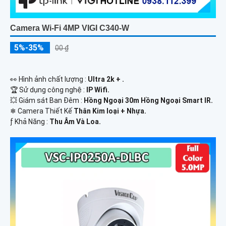
Camera Wi-Fi 4MP VIGI C340-W
5%-35%
00 ₫
️👀 Hình ảnh chất lượng :
Ultra 2k + .
🏆 Sử dụng công nghệ :
IP Wifi.
💥 Giám sát Ban Đêm :
Hồng Ngoại 30m Hồng Ngoại Smart IR.
❄ Camera Thiết Kế
Thân Kim loại + Nhựa.
️ƒ Khả Năng :
Thu Âm Và Loa.