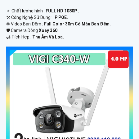
🔅 Chất lượng hình :
FULL HD 1080P .
⚒ Công Nghệ Sử Dụng :
IP POE.
❃ Video Ban Đêm :
Full Color 30m Có Màu Ban Ðêm.
🛡 Camera Dòng
Xoay 360.
️🛃 Tích Hợp :
Thu Âm Và Loa.