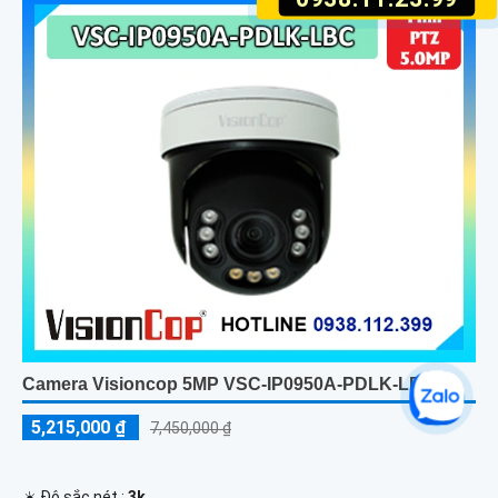
Camera Visioncop 5MP VSC-IP0950A-PDLK-LBC
5,215,000 ₫
7,450,000 ₫
☀️ Độ sắc nét :
3k .