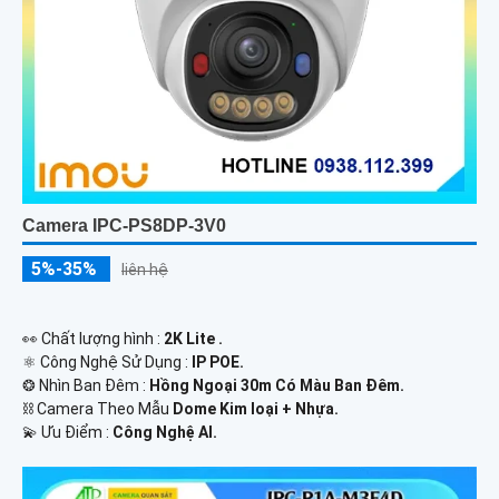
Camera IPC-PS8DP-3V0
5%-35%
liên hệ
️👀 Chất lượng hình :
2K Lite .
⚛️ Công Nghệ Sử Dụng :
IP POE.
❂ Nhìn Ban Đêm :
Hồng Ngoại 30m Có Màu Ban Ðêm.
⛓ Camera Theo Mẫu
Dome Kim loại + Nhựa.
️💫 Ưu Điểm :
Công Nghệ AI.