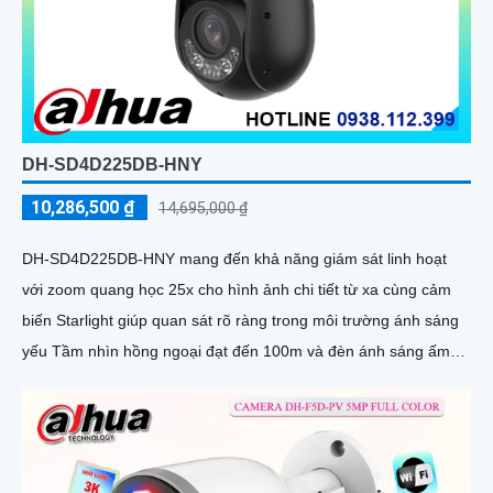
DH-SD4D225DB-HNY
10,286,500 ₫
14,695,000 ₫
DH-SD4D225DB-HNY mang đến khả năng giám sát linh hoạt
với zoom quang học 25x cho hình ảnh chi tiết từ xa cùng cảm
biến Starlight giúp quan sát rõ ràng trong môi trường ánh sáng
yếu Tầm nhìn hồng ngoại đạt đến 100m và đèn ánh sáng ấm
50m giúp hình ảnh ban đêm luôn sắc nét Camera hỗ trợ chống
nước IP67 cùng tốc độ khung hình 30fps@1080p ổn định