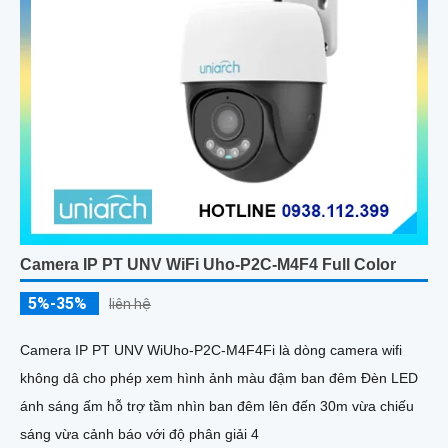
Camera IP PT UNV WiFi Uho-P2C-M4F4 Full Color
5%-35%
liên hệ
Camera IP PT UNV WiUho-P2C-M4F4Fi là dòng camera wifi
không dâ cho phép xem hình ảnh màu đậm ban đêm Đèn LED
ánh sáng ấm hỗ trợ tầm nhìn ban đêm lên đến 30m vừa chiếu
sáng vừa cảnh báo với độ phân giải 4