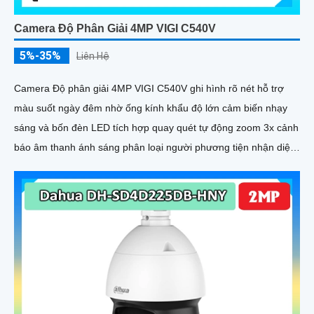
Camera Độ Phân Giải 4MP VIGI C540V
5%-35%
Liên Hệ
Camera Độ phân giải 4MP VIGI C540V ghi hình rõ nét hỗ trợ
màu suốt ngày đêm nhờ ống kính khẩu độ lớn cảm biến nhạy
sáng và bốn đèn LED tích hợp quay quét tự động zoom 3x cảnh
báo âm thanh ánh sáng phân loại người phương tiện nhận diện
thông minh chuẩn nén H.265+ chống nước IP66 đàm thoại hai
chiều