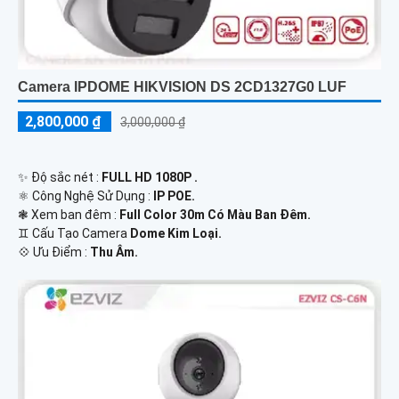
Camera IPDOME HIKVISION DS 2CD1327G0 LUF
2,800,000 ₫
3,000,000 ₫
✨ Độ sắc nét :
FULL HD 1080P .
⚛️ Công Nghệ Sử Dụng :
IP POE.
❃ Xem ban đêm :
Full Color 30m Có Màu Ban Đêm.
♊ Cấu Tạo Camera
Dome Kim Loại.
️💠 Ưu Điểm :
Thu Âm.