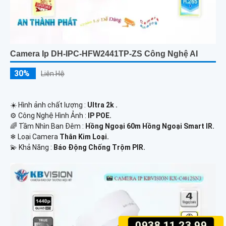
Camera Ip DH-IPC-HFW2441TP-ZS Công Nghệ AI
30%
Liên Hệ
☀️ Hình ảnh chất lượng :
Ultra 2k .
⚙ Công Nghệ Hình Ảnh :
IP POE.
🌈 Tầm Nhìn Ban Đêm :
Hồng Ngoại 60m Hồng Ngoại Smart IR.
❄ Loại Camera
Thân Kim Loại.
️💫 Khả Năng :
Báo Động Chống Trộm PIR.
0938.11.23.99