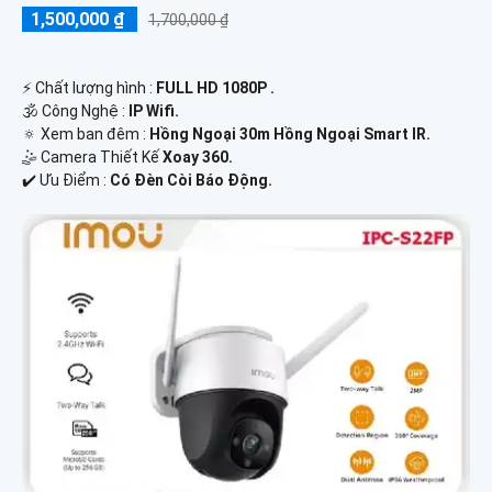
1,500,000 ₫
1,700,000 ₫
️⚡ Chất lượng hình :
FULL HD 1080P .
🕉️ Công Nghệ :
IP Wifi.
🔅 Xem ban đêm :
Hồng Ngoại 30m Hồng Ngoại Smart IR.
🤹 Camera Thiết Kế
Xoay 360.
️✔️ Ưu Điểm :
Có Đèn Còi Báo Động.