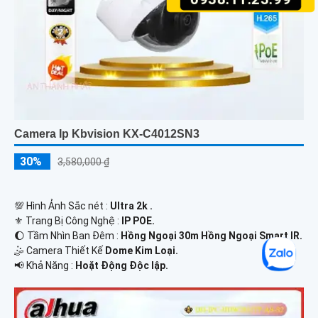
Camera Ip Kbvision KX-C4012SN3
30%
3,580,000 ₫
💯 Hình Ảnh Sắc nét :
Ultra 2k .
⚜️ Trang Bị Công Nghệ :
IP POE.
🌔 Tầm Nhìn Ban Đêm :
Hồng Ngoại 30m Hồng Ngoại Smart IR.
🤹 Camera Thiết Kế
Dome Kim Loại.
️📢 Khả Năng :
Hoặt Động Độc lập.