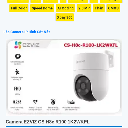
Full Color
Speed Dome
AI Coding
2.0 MP
Thân
CMOS
Xoay 360
Lắp Camera IP Hình Sắt Nét
Camera EZVIZ CS H8c R100 1K2WKFL