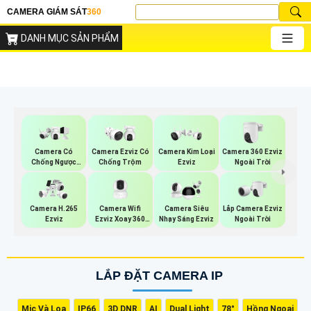
CAMERA GIÁM SÁT
360
DANH MỤC SẢN PHẨM
Camera 360 Ezviz
Camera Có
Camera Ezviz Có
Camera Kim Loại
Ngoài Trời
Chống Ngược
Chống Trộm
Ezviz
Sáng Ezviz
Camera Wifi
Lắp Camera Ezviz
Camera H.265
Camera Siêu
Ezviz Xoay 360
Ngoài Trời
Ezviz
Nhạy Sáng Ezviz
Độ
LẮP ĐẶT CAMERA IP
Mic Và Loa
IP66
3D DNR
AI
Dual Light
78°
Hồng Ngoại