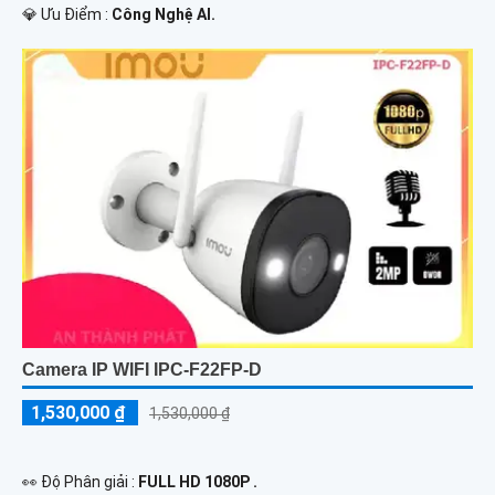
️💎 Ưu Điểm :
Công Nghệ AI.
Camera IP WIFI IPC-F22FP-D
1,530,000 ₫
1,530,000 ₫
️👀 Độ Phân giải :
FULL HD 1080P .