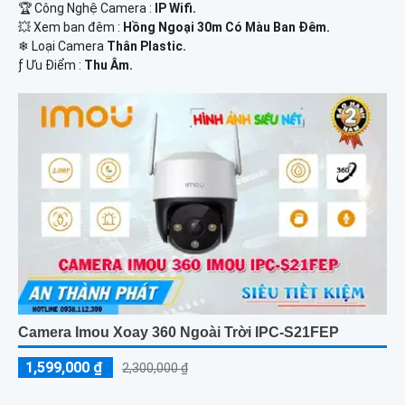
🏆 Công Nghệ Camera :
IP Wifi.
💥 Xem ban đêm :
Hồng Ngoại 30m Có Màu Ban Đêm.
❄ Loại Camera
Thân Plastic.
️ƒ Ưu Điểm :
Thu Âm.
Camera Imou Xoay 360 Ngoài Trời IPC-S21FEP
1,599,000 ₫
2,300,000 ₫