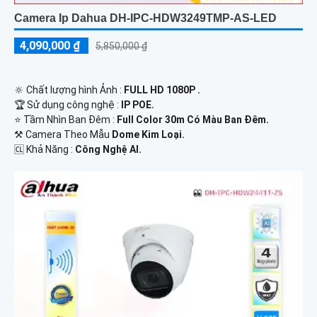
Camera Ip Dahua DH-IPC-HDW3249TMP-AS-LED
4,090,000 ₫
5,850,000 ₫
🔆 Chất lượng hình Ảnh :
FULL HD 1080P .
🏆 Sử dụng công nghệ :
IP POE.
⭐ Tầm Nhìn Ban Đêm :
Full Color 30m Có Màu Ban Đêm.
⚒ Camera Theo Mẫu
Dome Kim Loại.
️🆑 Khả Năng :
Công Nghệ AI.