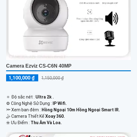
Camera Ezviz CS-C6N 40MP
1,100,000 ₫
1,150,000 ₫
🔅 Độ sắc nét :
Ultra 2k .
⚙ Công Nghệ Sử Dụng :
IP Wifi.
🔦 Xem ban đêm :
Hồng Ngoại 10m Hồng Ngoại Smart IR.
🤹 Camera Thiết Kế
Xoay 360.
️☣️ Ưu Điểm :
Thu Âm Và Loa.