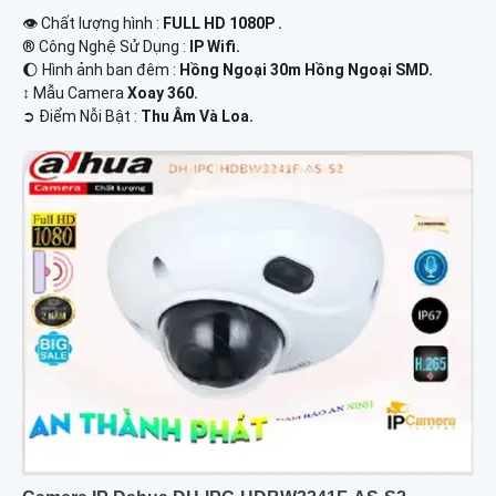
👁 Chất lượng hình :
FULL HD 1080P .
®️ Công Nghệ Sử Dụng :
IP Wifi.
🌔 Hình ảnh ban đêm :
Hồng Ngoại 30m Hồng Ngoại SMD.
↕️ Mẫu Camera
Xoay 360.
️➲ Điểm Nỗi Bật :
Thu Âm Và Loa.