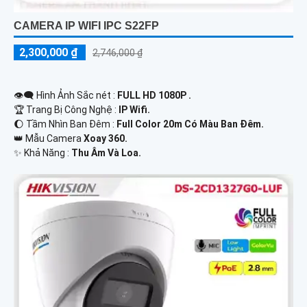
CAMERA IP WIFI IPC S22FP
2,300,000 ₫
2,746,000 ₫
👁️‍🗨 Hình Ảnh Sắc nét :
FULL HD 1080P .
🏆 Trang Bị Công Nghệ :
IP Wifi.
🌔 Tầm Nhìn Ban Đêm :
Full Color 20m Có Màu Ban Đêm.
👑 Mẫu Camera
Xoay 360.
️✨ Khả Năng :
Thu Âm Và Loa.