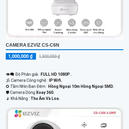
CAMERA EZVIZ CS-C6N
1,000,000 ₫
1,300,000 ₫
👁️‍🗨 Độ Phân giải :
FULL HD 1080P .
🕉️ Camera Công nghệ :
IP Wifi.
✪ Tầm Nhìn Ban Đêm :
Hồng Ngoại 10m Hồng Ngoại SMD.
🛡 Camera Dòng
Xoay 360.
️📡 Khả Năng :
Thu Âm Và Loa.