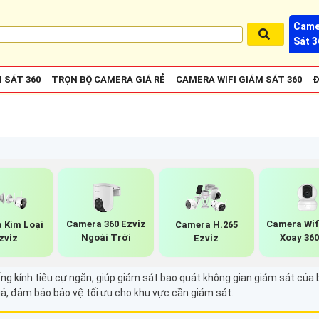
Came
Sát 3
 SÁT 360
TRỌN BỘ CAMERA GIÁ RẺ
CAMERA WIFI GIÁM SÁT 360
Đ
Camera 360 Ezviz
Camera Wif
 Kim Loại
Camera H.265
Ngoài Trời
Xoay 36
zviz
Ezviz
ng kính tiêu cự ngắn, giúp giám sát bao quát không gian giám sát của
quả, đảm bảo bảo vệ tối ưu cho khu vực cần giám sát.