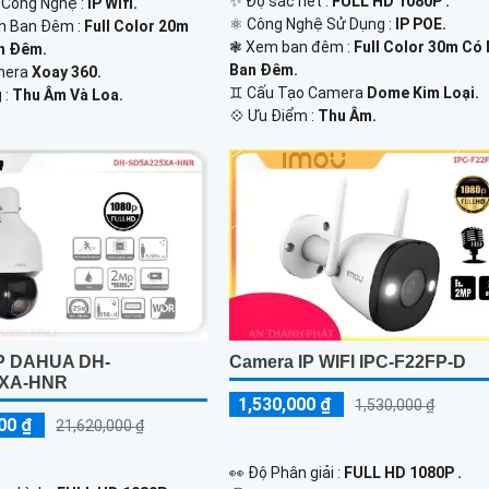
✨ Độ sắc nét :
FULL HD 1080P .
ị Công Nghệ :
IP Wifi.
⚛️ Công Nghệ Sử Dụng :
IP POE.
n Ban Đêm :
Full Color 20m
❃ Xem ban đêm :
Full Color 30m Có
n Đêm.
Ban Đêm.
mera
Xoay 360.
♊ Cấu Tạo Camera
Dome Kim Loại.
 :
Thu Âm Và Loa.
️💠 Ưu Điểm :
Thu Âm.
IP DAHUA DH-
Camera IP WIFI IPC-F22FP-D
XA-HNR
1,530,000 ₫
1,530,000 ₫
00 ₫
21,620,000 ₫
️👀 Độ Phân giải :
FULL HD 1080P .