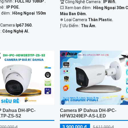
g hình :
FULL HD 1080P .
🏆 Công Nghệ Camera :
IP Wifi.
hệ :
IP POE.
💥 Xem ban đêm :
Hồng Ngoại 30m 
 đêm :
Hồng Ngoại 150m
Màu Ban Đêm.
❄ Loại Camera
Thân Plastic.
ế Camera
Ip67 360.
️ƒ Ưu Điểm :
Thu Âm.
 :
Công Nghệ AI.
P Dahua DH-IPC-
Camera IP Dahua DH-IPC-
TP-ZS-S2
HFW3249EP-AS-LED
3,900,000 ₫
,200,000 ₫
5,611,000 ₫