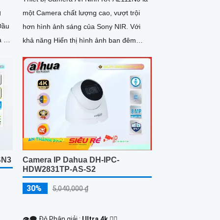
g
một Camera chất lượng cao, vượt trội
hơn hình ảnh sáng của Sony NIR. Với
a 2k
khả năng Hiển thị hình ảnh ban đêm
iết
Hồng Ngoại lên đến 30m, đảm bảo hình
ảnh sắc nét và chất lượng với độ phân
giải FULL HD 1080P
SN3
Camera IP Dahua DH-IPC-
HDW2831TP-AS-S2
30%
5,040,000 ₫
👁️‍🗨 Độ Phân giải :
Ultra 4k 👍🏾 .