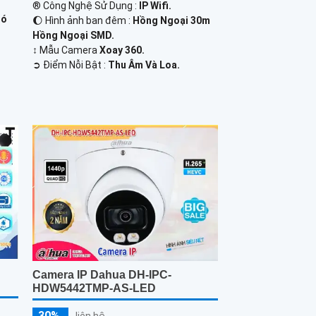
®️ Công Nghệ Sử Dụng :
IP Wifi.
Có
🌔 Hình ảnh ban đêm :
Hồng Ngoại 30m
Hồng Ngoại SMD.
↕️ Mẫu Camera
Xoay 360.
️➲ Điểm Nỗi Bật :
Thu Âm Và Loa.
Camera IP Dahua DH-IPC-
HDW5442TMP-AS-LED
30%
liên hệ