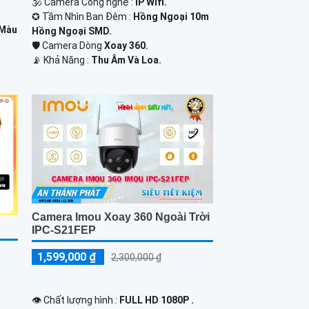
🕉️ Camera Công nghệ :
IP Wifi.
✪ Tầm Nhìn Ban Đêm :
Hồng Ngoại 10m
 Màu
Hồng Ngoại SMD.
🛡 Camera Dòng
Xoay 360.
️📡 Khả Năng :
Thu Âm Và Loa.
Camera Imou Xoay 360 Ngoài Trời
IPC-S21FEP
1,599,000 ₫
2,300,000 ₫
👁 Chất lượng hình :
FULL HD 1080P .