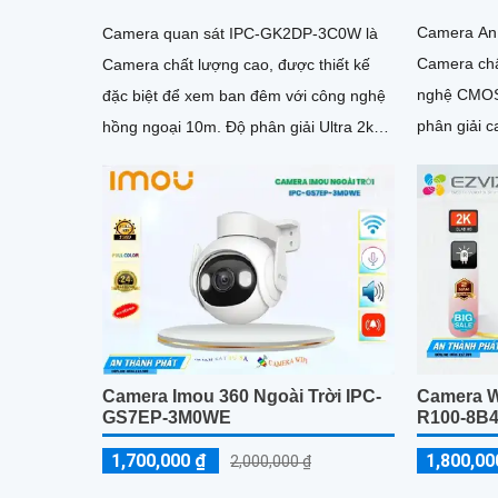
Camera An 
Camera quan sát IPC-GK2DP-3C0W là
Camera chấ
Camera chất lượng cao, được thiết kế
nghệ CMOS
đặc biệt để xem ban đêm với công nghệ
phân giải c
hồng ngoại 10m. Độ phân giải Ultra 2k
lite cho hình ảnh sắc nét và chi tiết
Camera Imou 360 Ngoài Trời IPC-
Camera W
GS7EP-3M0WE
R100-8B
1,700,000 ₫
1,800,00
2,000,000 ₫