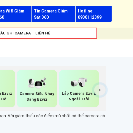
ra Wifi Giám
Tin Camera Giám
Hotline:
60
Sát 360
0938112399
ẦU GHI CAMERA
LIÊN HỆ
i Ezviz
Lắp Camera Ezviz
Camera Siêu Nhạy
0 Độ
Ngoài Trời
Sáng Ezviz
 bạn. Với giảm thiểu các điểm mù nhất có thể camera có