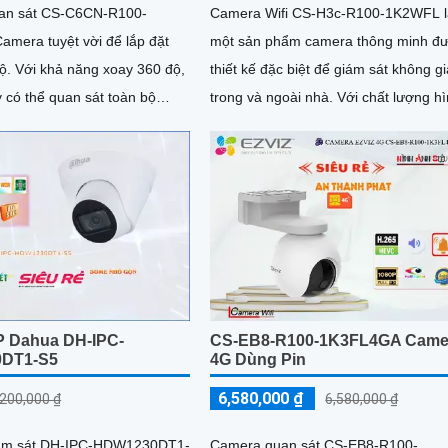
an sát CS-C6CN-R100-
Camera Wifi CS-H3c-R100-1K2WFL l
amera tuyệt vời để lắp đặt
một sản phẩm camera thông minh đ
360 độ,
thiết kế đặc biệt để giám sát không g
 có thể quan sát toàn bộ
trong và ngoài nhà. Với chất lượng hình
không gian. Độ phân giải 4
ảnh sắc nét HD 1080p, nó...
P Dahua DH-IPC-
CS-EB8-R100-1K3FL4GA Came
DT1-S5
4G Dùng Pin
6,580,000 ₫
,200,000 ₫
6,580,000 ₫
ám sát DH-IPC-HDW1230DT1-
Camera quan sát CS-EB8-R100-