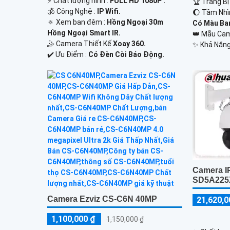
️⚡ Chất lượng hình :
FULL HD 1080P .
🏆 Trang B
🕉️ Công Nghệ :
IP Wifi.
🌔 Tầm Nhì
🔅 Xem ban đêm :
Hồng Ngoại 30m
Có Màu Ba
Hồng Ngoại Smart IR.
👑 Mẫu Ca
🤹 Camera Thiết Kế
Xoay 360.
️✨ Khả Năng
️✔️ Ưu Điểm :
Có Đèn Còi Báo Động.
Camera 
SD5A225
Camera Ezviz CS-C6N 40MP
21,620,0
1,100,000 ₫
1,150,000 ₫