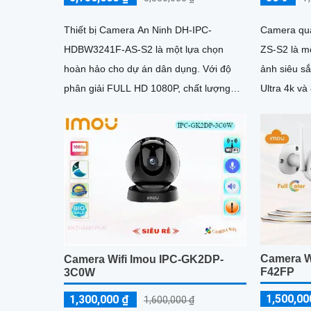
Thiết bị Camera An Ninh DH-IPC-
Camera qu
HDBW3241F-AS-S2 là một lựa chọn
ZS-S2 là mộ
hoàn hảo cho dự án dân dụng. Với độ
ảnh siêu sắ
phân giải FULL HD 1080P, chất lượng
Ultra 4k và 8MP. Ấn tượng
hình ảnh sắc nét và rõ ràng
thông số là
Camera Wi
Camera Wifi Imou IPC-GK2DP-
F42FP
3C0W
1,500,00
1,300,000 ₫
1,600,000 ₫