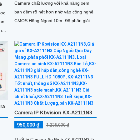
Camera chất lượng với khả năng xem
à
ban đêm rõ nét hơn nhờ vào công nghệ
ược
CMOS Hồng Ngoại 10m. Độ phân giải
ian
Full HD 1080P của nó cho hình ảnh sắc
nét và chi tiết
ra
Camera IP Kbvision KX-A2111N3
950,000 ₫
1,235,000 ₫
Thiết bị Camera An Ninh KX-A2111N3 là