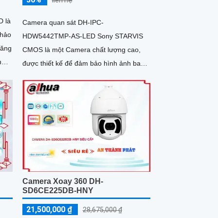
 là
Camera quan sát DH-IPC-
 hảo
HDW5442TMP-AS-LED Sony STARVIS
CMOS là một Camera chất lượng cao,
h
được thiết kế để đảm bảo hình ảnh ban
đêm sáng đẹp với độ phân giải Full Color
20m. Với...
Camera Xoay 360 DH-
SD6CE225DB-HNY
21,500,000 ₫
28,675,000 ₫