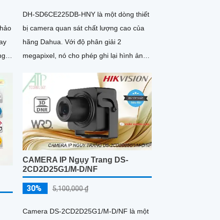
DH-SD6CE225DB-HNY là một dòng thiết
 hảo
bị camera quan sát chất lượng cao của
hãng Dahua. Với độ phân giải 2
ng
megapixel, nó cho phép ghi lại hình ảnh
đảm
rõ nét và chi tiết
sắc
CAMERA IP Ngụy Trang DS-
2CD2D25G1/M-D/NF
30%
5,100,000 ₫
Camera DS-2CD2D25G1/M-D/NF là một