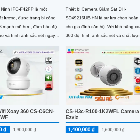
Ninh IPC-F42FP là một
Thiết bị Camera Giám Sát DH-
t lượng, được trang bị công
SD49216UE-HN là sự lựa chọn hoàn
 mạnh mẽ hơn, đảm bảo độ
cho gia đình căn hộ. Với khả năng xoay
ao và hình ảnh sắc nét ngay
360 độ, hình ảnh sắc nét và chất lượ
cả trong điều kiện ánh sáng yếu. Ấn...
Full HD 1080P IP POE, camera này 
bảo mang lại hình ảnh trung thực và 
nét
ifi Xoay 360 CS-C6CN-
CS-H3c-R100-1K2WFL Camera
4WF
Ezviz
0 ₫
1,400,000 ₫
1,900,000 ₫
1,600,000 ₫