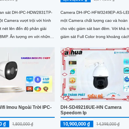
an sát DH-IPC-HDW2831TP-
Camera DH-IPC-HFW3249EP-AS-LED
t Camera vượt trội với hình
một Camera chất lượng cao và hoàn
t nét lên đến độ phân giải
cho việc giám sát ban đêm. Với khả năng
 ơn với những
giám sát Full Color trong khoảng các
 camera này có khả...
30m, camera này mang lại cho...
fi Imou Ngoài Trời IPC-
DH-SD49216UE-HN Camera
Speedom Ip
0 ₫
10,900,000 ₫
1,800,000 ₫
14,398,000 ₫