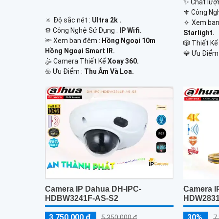
✨ Chất lượn
⚜️ Công Ng
🔅 Độ sắc nét :
Ultra 2k .
🔅 Xem ban
⚙ Công Nghệ Sử Dụng :
IP Wifi.
Starlight.
🔦 Xem ban đêm :
Hồng Ngoại 10m
🎲 Thiết K
Hồng Ngoại Smart IR.
️💎 Ưu Điểm
🤹 Camera Thiết Kế
Xoay 360.
️☣️ Ưu Điểm :
Thu Âm Và Loa.
Camera IP Dahua DH-IPC-
Camera I
HDBW3241F-AS-S2
HDW2831
3,750,000 ₫
30%
5,350,000 ₫
7