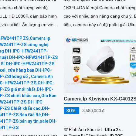
Camera chất lượng với độ
1K3FL4GA là một Camera chất lượn
FULL HD 1080P, đảm bảo hình
cao với nhiều tính năng đáng chú ý. Đầu
tiết. Ấn tượng ơn với
tiên, camera này có độ phân giải Ultr
 số là camera này...
lite, mang lại hình ảnh sắc nét và chi t
Camera Ip Kbvision KX-C4012
30%
3,580,000 ₫
💯 Hình Ảnh Sắc nét :
Ultra 2k .
⚜️ Trang Bị Công Nghệ :
IP POE.