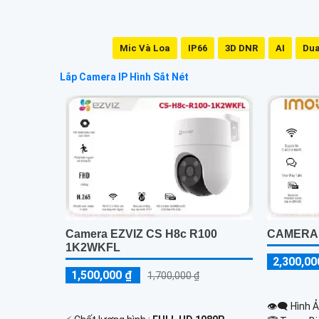
Mic Và Loa
IP66
3D DNR
AI
Dua
Lắp Camera IP Hình Sắt Nét
Camera EZVIZ CS H8c R100
CAMERA I
1K2WKFL
2,300,00
1,500,000 ₫
1,700,000 ₫
👁️‍🗨 Hình 