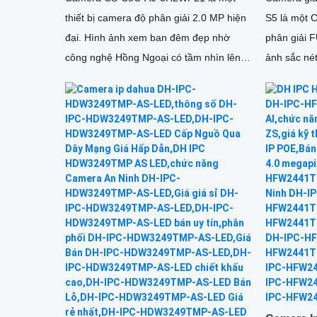
thiết bị camera độ phân giải 2.0 MP hiện
S5 là một 
đại. Hình ảnh xem ban đêm đẹp nhờ
phân giải 
công nghệ Hồng Ngoại có tầm nhìn lên
ảnh sắc nét và chi 
đến 30m, giúp sáng mịn mọi góc
những thông