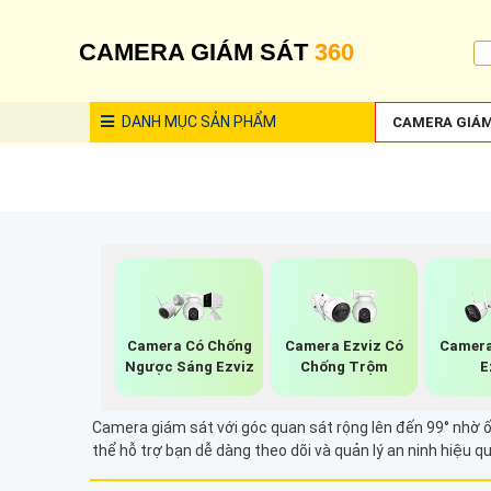
CAMERA GIÁM SÁT
360
DANH MỤC
SẢN PHẨM
CAMERA GIÁM
Camera Có Chống
Camera Ezviz Có
Camera
Ngược Sáng Ezviz
Chống Trộm
E
Camera giám sát với góc quan sát rộng lên đến 99° nhờ ố
thể hỗ trợ bạn dễ dàng theo dõi và quản lý an ninh hiệu 