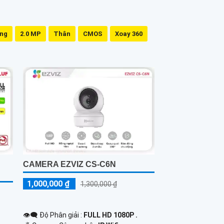
ing
2.0 MP
Thân
CMOS
Xoay 360
S
CAMERA EZVIZ CS-C6N
1,000,000 ₫
1,300,000 ₫
👁️‍🗨 Độ Phân giải :
FULL HD 1080P .