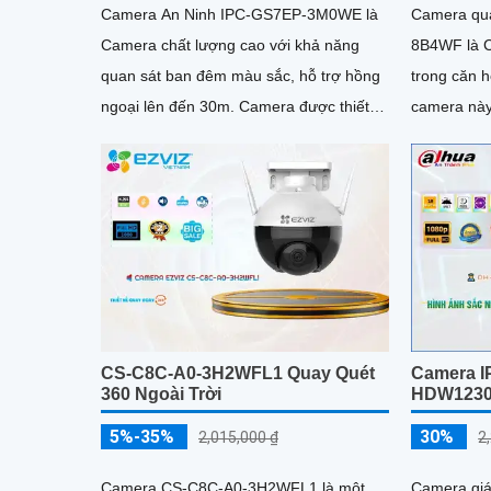
Camera An Ninh IPC-GS7EP-3M0WE là
Camera qu
Camera chất lượng cao với khả năng
8B4WF là C
quan sát ban đêm màu sắc, hỗ trợ hồng
trong căn hộ. Với khả năng xoay 
ngoại lên đến 30m. Camera được thiết
camera này
kế đặc biệt cho dự án dân dụng, có khả
năng xoay 360 độ cho góc nhìn toàn diện
CS-C8C-A0-3H2WFL1 Quay Quét
Camera I
360 Ngoài Trời
HDW1230
5%-35%
30%
2,015,000 ₫
2
Camera CS-C8C-A0-3H2WFL1 là một
Camera gi