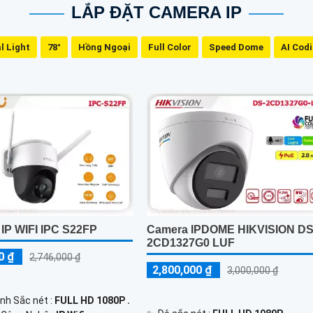
LẮP ĐẶT CAMERA IP
l Light
78°
Hồng Ngoại
Full Color
Speed Dome
AI Cod
P WIFI IPC S22FP
Camera IPDOME HIKVISION D
2CD1327G0 LUF
0 ₫
2,746,000 ₫
2,800,000 ₫
3,000,000 ₫
Ảnh Sắc nét :
FULL HD 1080P .