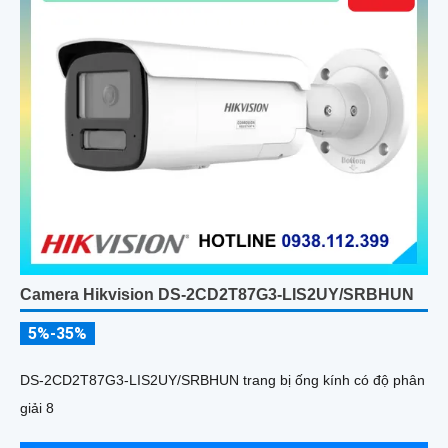
Camera Hikvision DS-2CD2T87G3-LIS2UY/SRBHUN
5%-35%
DS-2CD2T87G3-LIS2UY/SRBHUN trang bị ống kính có độ phân
giải 8