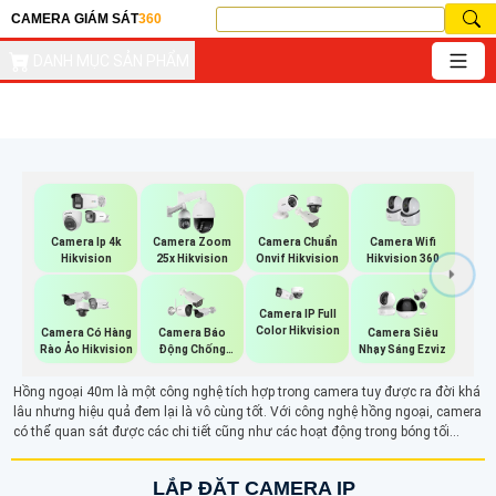
CAMERA GIÁM SÁT
360
DANH MỤC SẢN PHẨM
Camera Wifi
Camera Ip 4k
Camera Zoom
Camera Chuẩn
Hikvision 360
Hikvision
25x Hikvision
Onvif Hikvision
Camera IP Full
Color Hikvision
Camera Có Hàng
Camera Báo
Camera Siêu
Rào Ảo Hikvision
Động Chống
Nhạy Sáng Ezviz
Trộm Hikvision
Hồng ngoại 40m là một công nghệ tích hợp trong camera tuy được ra đời khá
lâu nhưng hiệu quả đem lại là vô cùng tốt. Với công nghệ hồng ngoại, camera
có thể quan sát được các chi tiết cũng như các hoạt động trong bóng tối
thông minh cho hình ảnh rõ nét trong điều kiện thiếu sáng, với khả năng ghi lại
chi tiết sắc nét ngay cả khi không có ánh sáng.
LẮP ĐẶT CAMERA IP