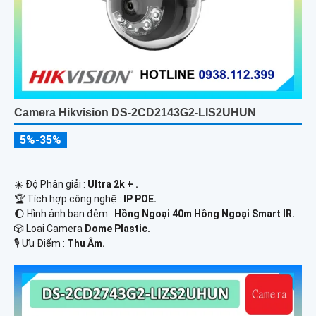
Camera Hikvision DS-2CD2143G2-LIS2UHUN
5%-35%
☀️ Độ Phân giải :
Ultra 2k + .
🏆 Tích hợp công nghệ :
IP POE.
🌔 Hình ảnh ban đêm :
Hồng Ngoại 40m Hồng Ngoại Smart IR.
🎲 Loại Camera
Dome Plastic.
️🎙 Ưu Điểm :
Thu Âm.