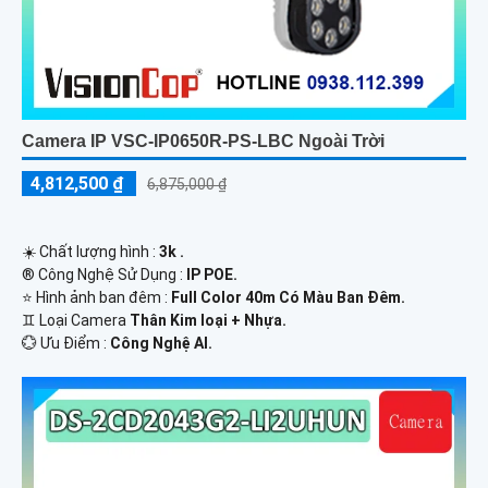
Camera IP VSC-IP0650R-PS-LBC Ngoài Trời
4,812,500 ₫
6,875,000 ₫
☀️ Chất lượng hình :
3k .
®️ Công Nghệ Sử Dụng :
IP POE.
⭐ Hình ảnh ban đêm :
Full Color 40m Có Màu Ban Ðêm.
♊ Loại Camera
Thân Kim loại + Nhựa.
️💮 Ưu Điểm :
Công Nghệ AI.