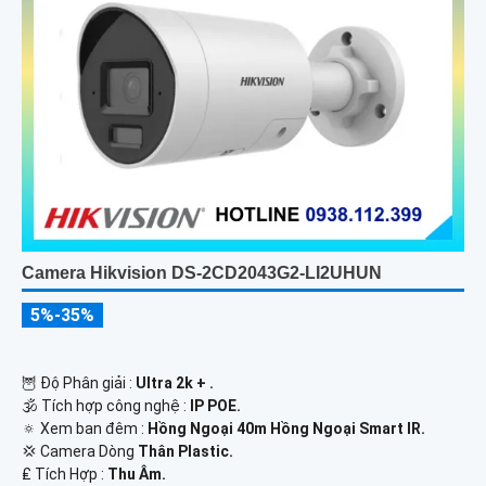
Camera Hikvision DS-2CD2043G2-LI2UHUN
5%-35%
🦉 Độ Phân giải :
Ultra 2k + .
🕉️ Tích hợp công nghệ :
IP POE.
🔅 Xem ban đêm :
Hồng Ngoại 40m Hồng Ngoại Smart IR.
💢 Camera Dòng
Thân Plastic.
️₤ Tích Hợp :
Thu Âm.