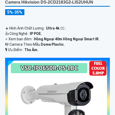
Camera Hikvision DS-2CD2183G2-LIS2UHUN
5%-35%
☀️ Hình Ành Chất Lượng :
Ultra 4k 👍🏾 .
👍 Công Nghệ :
IP POE.
⭐ Xem ban đêm :
Hồng Ngoại 40m Hồng Ngoại Smart IR.
🎼️ Camera Theo Mẫu
Dome Plastic.
️🎙 Ưu Điểm :
Thu Âm.