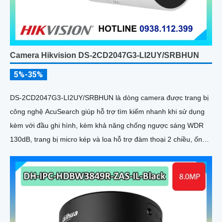
Camera Hikvision DS-2CD2047G3-LI2UY/SRBHUN
5%-35%
DS-2CD2047G3-LI2UY/SRBHUN là dòng camera được trang bị
công nghệ AcuSearch giúp hỗ trợ tìm kiếm nhanh khi sử dụng
kèm với đầu ghi hình, kèm khả năng chống ngược sáng WDR
130dB, trang bị micro kép và loa hỗ trợ đàm thoại 2 chiều, ống
kính 4