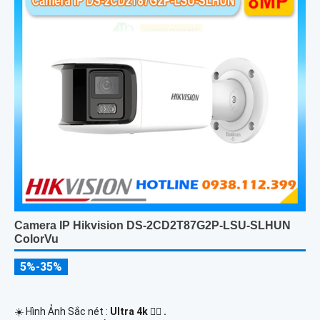
Camera IP Hikvision DS-2CD2T87G2P-LSU-SLHUN
ColorVu
5%-35%
☀️ Hình Ảnh Sắc nét :
Ultra 4k 👍🏾 .