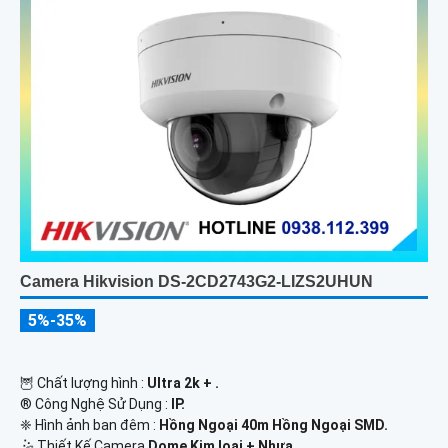
Camera Hikvision DS-2CD2743G2-LIZS2UHUN
5%-35%
🦉 Chất lượng hình :
Ultra 2k + .
®️ Công Nghệ Sử Dụng :
IP.
❈ Hình ảnh ban đêm :
Hồng Ngoại 40m Hồng Ngoại SMD.
🤹 Thiết Kế Camera
Dome Kim loại + Nhựa.