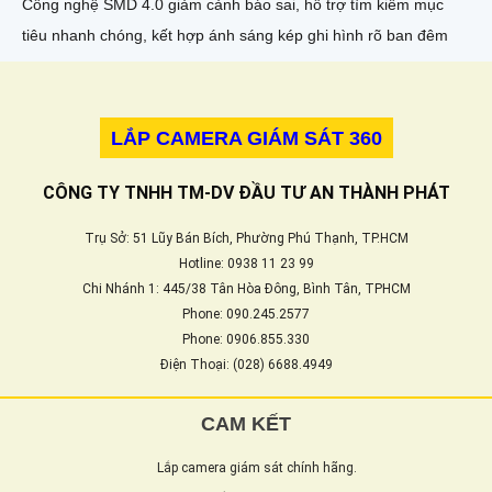
Công nghệ SMD 4.0 giảm cảnh báo sai, hỗ trợ tìm kiếm mục
tiêu nhanh chóng, kết hợp ánh sáng kép ghi hình rõ ban đêm
LẮP CAMERA GIÁM SÁT 360
CÔNG TY TNHH TM-DV ĐẦU TƯ AN THÀNH PHÁT
Trụ Sở: 51 Lũy Bán Bích, Phường Phú Thạnh, TP.HCM
Hotline: 0938 11 23 99
Chi Nhánh 1: 445/38 Tân Hòa Đông, Bình Tân, TPHCM
Phone: 090.245.2577
Phone: 0906.855.330
Điện Thoại: (028) 6688.4949
CAM KẾT
Lắp camera giám sát chính hãng.