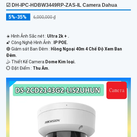
☑ DH-IPC-HDBW3449RP-ZAS-IL Camera Dahua
5%-35%
6,000,000 ₫
☀️ Hình Ảnh Sắc nét :
Ultra 2k + .
🌠 Công Nghệ Hình Ảnh :
IP POE.
🔴 Giám sát Ban Đêm :
Hồng Ngoại 40m 4 Chế Độ Xem Ban
Đêm.
🤹 Thiết Kế Camera
Dome Kim loại.
️💮 Đặt Điểm :
Thu Âm.