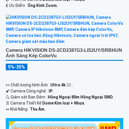
️₤ Ưu Điểm :
Ống Kính Zoom.
Camera HIKVISION DS-2CD2387G3-LIS2UY/SRBHUN
Ánh Sáng Kép ColorVu
5%-35%
️👀 Chất lượng hình Ảnh :
Ultra 4k 👍🏾 .
🌠 Camera Công nghệ :
IP.
🌜 Giám sát Ban Đêm :
Hồng Ngoại 80m Hồng Ngoại SMD.
♊ Camera Thiết Kế
Dome Kim loại + Nhựa.
️↭ Khả Năng :
Thu Âm.