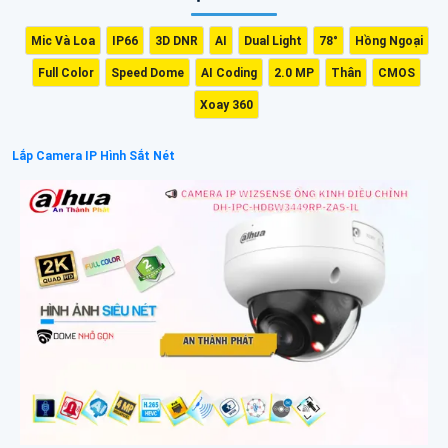
Mic Và Loa
IP66
3D DNR
AI
Dual Light
78°
Hồng Ngoại
Full Color
Speed Dome
AI Coding
2.0 MP
Thân
CMOS
Xoay 360
Lắp Camera IP Hình Sắt Nét