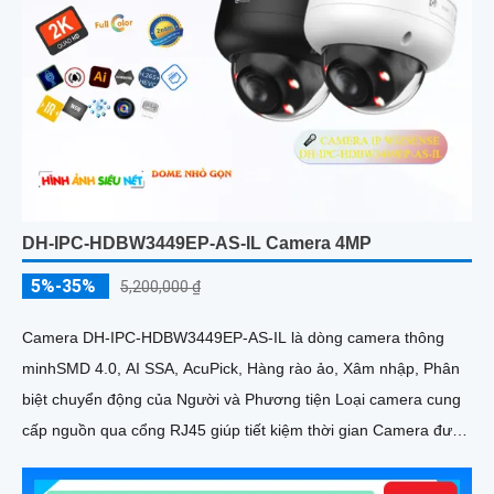
DH-IPC-HDBW3449EP-AS-IL Camera 4MP
5%-35%
5,200,000 ₫
Camera DH-IPC-HDBW3449EP-AS-IL là dòng camera thông
minhSMD 4.0, AI SSA, AcuPick, Hàng rào ảo, Xâm nhập, Phân
biệt chuyển động của Người và Phương tiện Loại camera cung
cấp nguồn qua cổng RJ45 giúp tiết kiệm thời gian Camera được
đánh giá cao về độ tin cậy và hiệu suất