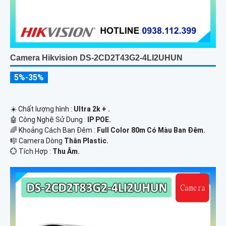
Camera Hikvision DS-2CD2T43G2-4LI2UHUN
5%-35%
☀️ Chất lượng hình :
Ultra 2k + .
🤖️ Công Nghệ Sử Dụng :
IP POE.
🌈 Khoảng Cách Ban Đêm :
Full Color 80m Có Màu Ban Ðêm.
🎼️ Camera Dòng
Thân Plastic.
️💮 Tích Hợp :
Thu Âm.