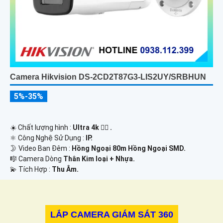
Camera Hikvision DS-2CD2T87G3-LIS2UY/SRBHUN
5%-35%
☀️ Chất lượng hình :
Ultra 4k 👍🏾 .
⚛️ Công Nghệ Sử Dụng :
IP.
🌛 Video Ban Đêm :
Hồng Ngoại 80m Hồng Ngoại SMD.
🎼️ Camera Dòng
Thân Kim loại + Nhựa.
️💫 Tích Hợp :
Thu Âm.
LẮP CAMERA GIÁM SÁT 360