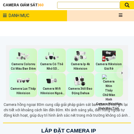
CAMERA GIÁM SÁT
360
DANH MỤC
Camera Colorvu
Camera Có Thẻ
Camera Ip 4k
Camera Hikvision
Có Màu Ban Đêm
Nhớ SD
Hikvision
Giá Rẻ
HIKVISION
Camera Wifi
Camera Lux Thấp
Camera 360 Bao
Hikvision Ngoài
Hikvision
Động Dahua
Trời
Camera Nhìn Màn
Camera hồng ngoại 80m cung cấp giải pháp giám sát ban đêm rõ nét, ghi lại
Hình Máy Tính
chi tiết với khoảng cách lên đến 80m. Khi ánh sáng yếu, đèn hồng ngoại tự
động kích hoạt, giúp duy trì hình ảnh sắc nét trong môi trường không có ánh
sáng. Với hình ảnh trắng đen rõ ràng và độ nét tốt, camera hồng ngoại có thể
ẩn mình trong bóng tối mà kẻ xấu không phát hiện ra được.
LẮP ĐẶT CAMERA IP