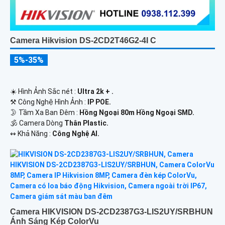
Camera Hikvision DS-2CD2T46G2-4I C
5%-35%
☀️ Hình Ảnh Sắc nét :
Ultra 2k + .
⚒ Công Nghệ Hình Ảnh :
IP POE.
🌛 Tầm Xa Ban Đêm :
Hồng Ngoại 80m Hồng Ngoại SMD.
🕉️ Camera Dòng
Thân Plastic.
️↭ Khả Năng :
Công Nghệ AI.
Camera HIKVISION DS-2CD2387G3-LIS2UY/SRBHUN
Ánh Sáng Kép ColorVu