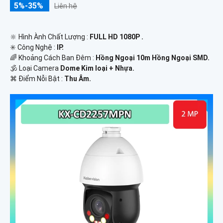
5%-35%
Liên hệ
🔆 Hình Ành Chất Lượng :
FULL HD 1080P .
✳️ Công Nghệ :
IP.
🌈 Khoảng Cách Ban Đêm :
Hồng Ngoại 10m Hồng Ngoại SMD.
🕉️ Loại Camera
Dome Kim loại + Nhựa.
️⌘ Điểm Nỗi Bật :
Thu Âm.