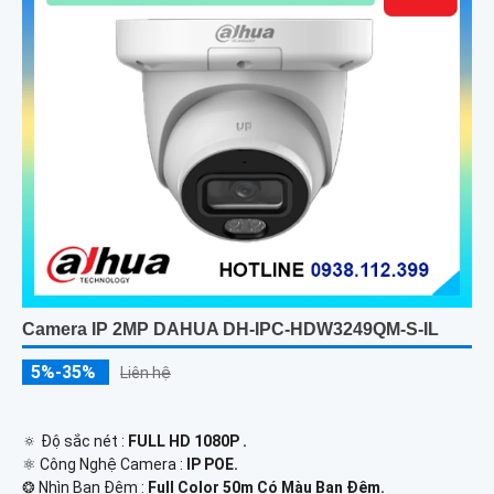
Camera IP 2MP DAHUA DH-IPC-HDW3249QM-S-IL
5%-35%
Liên hệ
🔅 Độ sắc nét :
FULL HD 1080P .
⚛️ Công Nghệ Camera :
IP POE.
❂ Nhìn Ban Đêm :
Full Color 50m Có Màu Ban Ðêm.