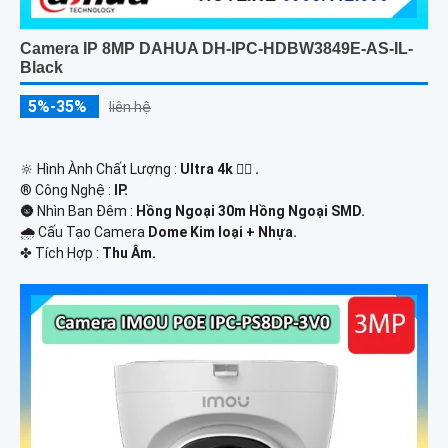
Camera IP 8MP DAHUA DH-IPC-HDBW3849E-AS-IL-
Black
5%-35%
liên hệ
🔆 Hình Ành Chất Lượng :
Ultra 4k 👍🏾 .
®️ Công Nghệ :
IP.
🌚 Nhìn Ban Đêm :
Hồng Ngoại 30m Hồng Ngoại SMD.
🌧️ Cấu Tạo Camera
Dome Kim loại + Nhựa.
️✤ Tích Hợp :
Thu Âm.