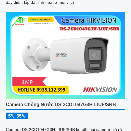
dây điện, lắp đặt linh hoạt ở mọi vị trí
Camera Chống Nước DS-2CD1047G3H-LIUF/SRB
5%-35%
Camera DS-2CD1047G3H-LIUF/SRB là một loại camera giá rẻ