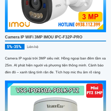
Camera IP WiFi 3MP IMOU IPC-F32P-PRO
5%-35%
Liên hệ
Camera IP ngoài trời 3MP siêu nét. Hồng ngoại ban đêm tầm xa
25m. AI phát hiện người và phương tiện thông minh. Cảnh báo
đèn đỏ – xanh tăng tính răn đe. Tích hợp mic thu âm rõ ràng