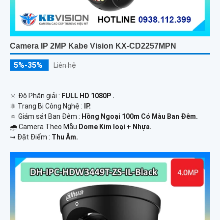
Camera IP 2MP Kabe Vision KX-CD2257MPN
5%-35%
Liên hệ
🔅 Độ Phân giải :
FULL HD 1080P .
⚛️ Trang Bị Công Nghệ :
IP.
🔅 Giám sát Ban Đêm :
Hồng Ngoại 100m Có Màu Ban Ðêm.
🌧️ Camera Theo Mẫu
Dome Kim loại + Nhựa.
️⇝ Đặt Điểm :
Thu Âm.