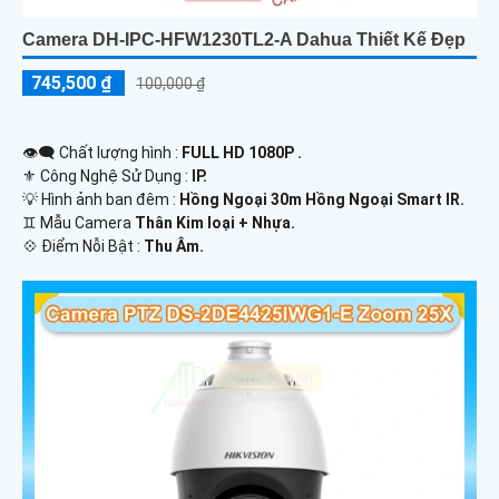
Camera DH-IPC-HFW1230TL2-A Dahua Thiết Kế Đẹp
745,500 ₫
100,000 ₫
👁️‍🗨 Chất lượng hình :
FULL HD 1080P .
⚜️ Công Nghệ Sử Dụng :
IP.
💡 Hình ảnh ban đêm :
Hồng Ngoại 30m Hồng Ngoại Smart IR.
♊ Mẫu Camera
Thân Kim loại + Nhựa.
️💠 Điểm Nỗi Bật :
Thu Âm.