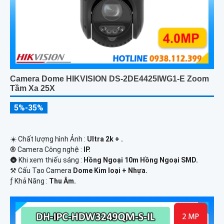
Camera Dome HIKVISION DS-2DE4425IWG1-E Zoom
Tầm Xa 25X
5%-35%
☀️ Chất lượng hình Ảnh :
Ultra 2k + .
®️ Camera Công nghệ :
IP.
🌚 Khi xem thiếu sáng :
Hồng Ngoại 10m Hồng Ngoại SMD.
⚒ Cấu Tạo Camera
Dome Kim loại + Nhựa.
️ƒ Khả Năng :
Thu Âm.