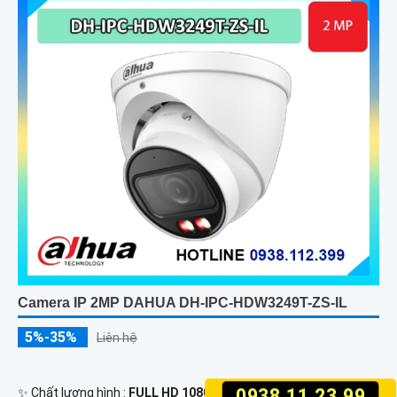
Camera IP 2MP DAHUA DH-IPC-HDW3249T-ZS-IL
5%-35%
Liên hệ
0938.11.23.99
✨ Chất lượng hình :
FULL HD 1080P .