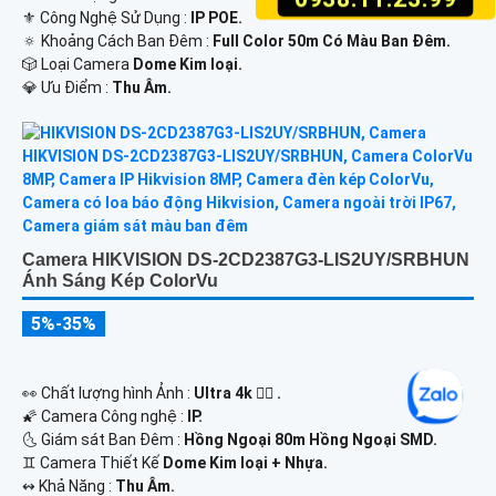
⚜️ Công Nghệ Sử Dụng :
IP POE.
🔅 Khoảng Cách Ban Đêm :
Full Color 50m Có Màu Ban Ðêm.
🎲 Loại Camera
Dome Kim loại.
️💎 Ưu Điểm :
Thu Âm.
Camera HIKVISION DS-2CD2387G3-LIS2UY/SRBHUN
Ánh Sáng Kép ColorVu
5%-35%
️👀 Chất lượng hình Ảnh :
Ultra 4k 👍🏾 .
🌠 Camera Công nghệ :
IP.
🌜 Giám sát Ban Đêm :
Hồng Ngoại 80m Hồng Ngoại SMD.
♊ Camera Thiết Kế
Dome Kim loại + Nhựa.
️↭ Khả Năng :
Thu Âm.