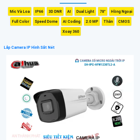
Mic Và Loa
IP66
3D DNR
AI
Dual Light
78°
Hồng Ngoại
Full Color
Speed Dome
AI Coding
2.0 MP
Thân
CMOS
Xoay 360
Lắp Camera IP Hình Sắt Nét