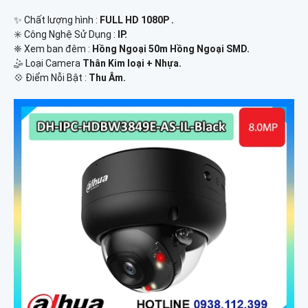
✨ Chất lượng hình :
FULL HD 1080P .
✳️ Công Nghệ Sử Dụng :
IP.
❈ Xem ban đêm :
Hồng Ngoại 50m Hồng Ngoại SMD.
🤹 Loại Camera
Thân Kim loại + Nhựa.
️💠 Điểm Nỗi Bật :
Thu Âm.