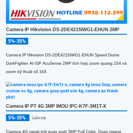
Camera IP Hikvision DS-2DE4215IWG1-EHUN 2MP
5%-35%
Camera IP Hikvision DS-2DE4215IWG1-EHUN Speed Dome
DarkFighter AI-ISP AcuSense 2MP tích hợp zoom quang 15X và
zoom kỹ thuật số 16X
Camera IP PT 4G 3MP IMOU IPC-K7F-3M1T-X
5%-35%
Liên hệ
Camera 4G ngoài trời quay quét 3MP Full Color. Quay ngang