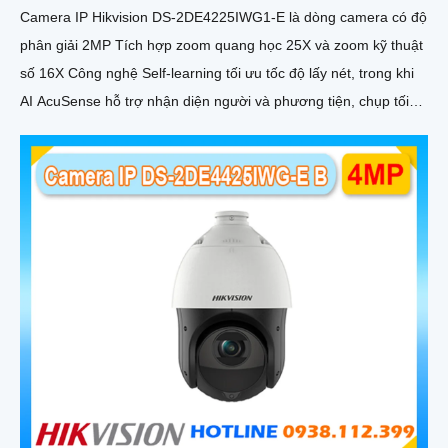
Camera IP Hikvision DS-2DE4225IWG1-E là dòng camera có độ
phân giải 2MP Tích hợp zoom quang học 25X và zoom kỹ thuật
số 16X Công nghệ Self-learning tối ưu tốc độ lấy nét, trong khi
AI AcuSense hỗ trợ nhận diện người và phương tiện, chụp tối
đa 5 khuôn mặt đồng thời