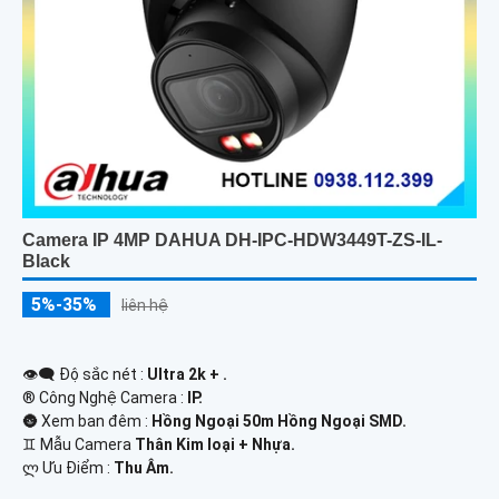
Camera IP 4MP DAHUA DH-IPC-HDW3449T-ZS-IL-
Black
5%-35%
liên hệ
👁️‍🗨 Độ sắc nét :
Ultra 2k + .
®️ Công Nghệ Camera :
IP.
🌚 Xem ban đêm :
Hồng Ngoại 50m Hồng Ngoại SMD.
♊ Mẫu Camera
Thân Kim loại + Nhựa.
️ლ Ưu Điểm :
Thu Âm.