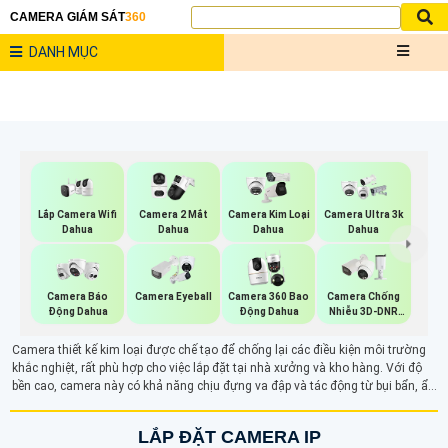
CAMERA GIÁM SÁT
360
DANH MỤC
Lắp Camera Wifi
Camera 2 Mắt
Camera Kim Loại
Camera Ultra 3k
Dahua
Dahua
Dahua
Dahua
Camera Báo
Camera Eyeball
Camera 360 Bao
Camera Chống
Động Dahua
Động Dahua
Nhiễu 3D-DNR
Dahua
Camera thiết kế kim loại được chế tạo để chống lại các điều kiện môi trường
khắc nghiệt, rất phù hợp cho việc lắp đặt tại nhà xưởng và kho hàng. Với độ
bền cao, camera này có khả năng chịu đựng va đập và tác động từ bụi bẩn, ẩm
ướt, đảm bảo hoạt động ổn định trong mọi hoàn cảnh. Thiết kế chắc chắn và
hiệu suất vượt trội giúp tăng cường an ninh cho không gian làm việc, mang lại
LẮP ĐẶT CAMERA IP
sự an tâm cho người sử dụng.