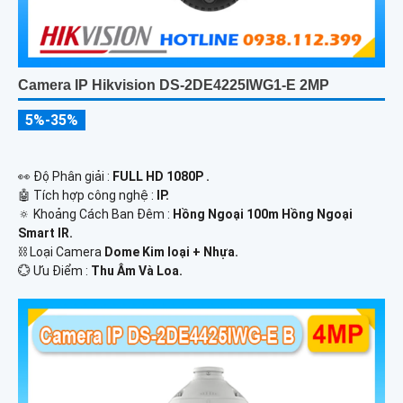
Camera IP Hikvision DS-2DE4225IWG1-E 2MP
5%-35%
️👀 Độ Phân giải :
FULL HD 1080P .
🤖️ Tích hợp công nghệ :
IP.
🔅 Khoảng Cách Ban Đêm :
Hồng Ngoại 100m Hồng Ngoại
Smart IR.
⛓ Loại Camera
Dome Kim loại + Nhựa.
️💮 Ưu Điểm :
Thu Âm Và Loa.