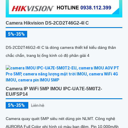
Camera Hikvision DS-2CD2T46G2-4I C
5%-35%
DS-2CD2T46G2-4I C là dòng camera thiết kế kiểu dáng thân
chắc chắn, trang bị ống kính có độ phân giải 4
Camera IP WiFi 5MP IMOU IPC-UA7E-5M0T2-
EU/FSP14
5%-35%
Liên hệ
Camera quay quét 5MP siêu nét dùng pin NLMT. Công nghệ
AURORA Full Color ghi hình có màu ban đêm. Pin 10.000mAh