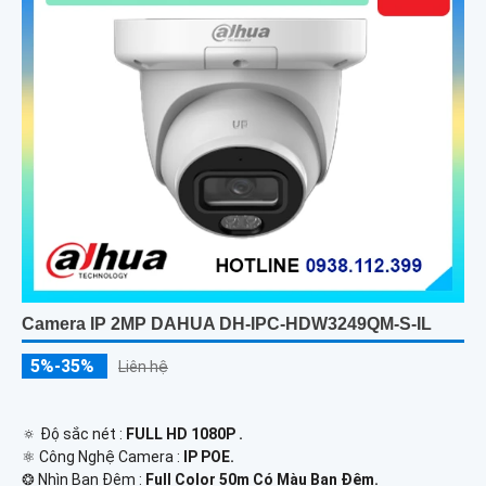
Camera IP 2MP DAHUA DH-IPC-HDW3249QM-S-IL
5%-35%
Liên hệ
🔅 Độ sắc nét :
FULL HD 1080P .
⚛️ Công Nghệ Camera :
IP POE.
❂ Nhìn Ban Đêm :
Full Color 50m Có Màu Ban Ðêm.