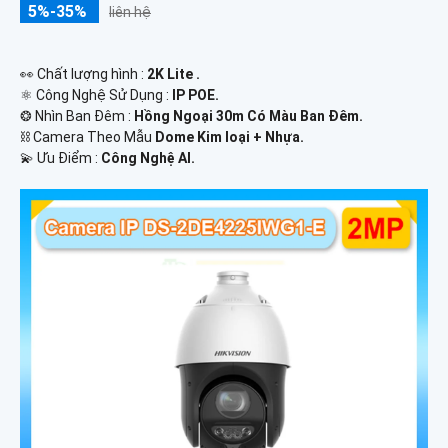
5%-35%
liên hệ
️👀 Chất lượng hình :
2K Lite .
⚛️ Công Nghệ Sử Dụng :
IP POE.
❂ Nhìn Ban Đêm :
Hồng Ngoại 30m Có Màu Ban Ðêm.
⛓ Camera Theo Mẫu
Dome Kim loại + Nhựa.
️💫 Ưu Điểm :
Công Nghệ AI.