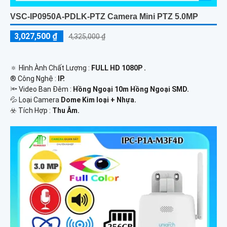
VSC-IP0950A-PDLK-PTZ Camera Mini PTZ 5.0MP
3,027,500 ₫
4,325,000 ₫
🔅 Hình Ành Chất Lượng :
FULL HD 1080P .
®️ Công Nghệ :
IP.
🔦 Video Ban Đêm :
Hồng Ngoại 10m Hồng Ngoại SMD.
💦 Loại Camera
Dome Kim loại + Nhựa.
️☣️ Tích Hợp :
Thu Âm.