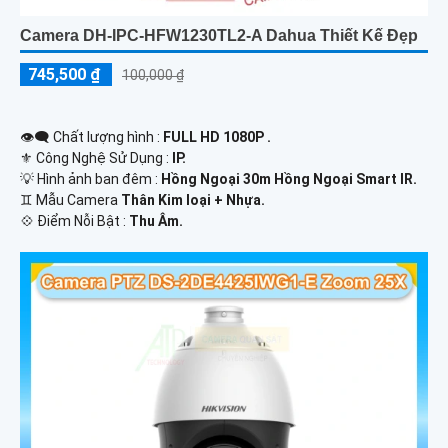
Camera DH-IPC-HFW1230TL2-A Dahua Thiết Kế Đẹp
745,500 ₫
100,000 ₫
👁️‍🗨 Chất lượng hình :
FULL HD 1080P .
⚜️ Công Nghệ Sử Dụng :
IP.
💡 Hình ảnh ban đêm :
Hồng Ngoại 30m Hồng Ngoại Smart IR.
♊ Mẫu Camera
Thân Kim loại + Nhựa.
️💠 Điểm Nỗi Bật :
Thu Âm.