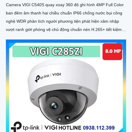
Camera VIGI C540S quay xoay 360 độ ghi hình 4MP Full Color
ban đêm âm thanh hai chiều chuẩn IP66 chống nước bụi công
nghệ WDR phân tích người phương tiện phát hiện xâm nhập
vượt ranh giới phòng vệ chủ động chuẩn nén H.265+ tiết kiệm
băng thông lưu trữ MicroSD 512GB quản lý qua VIGI App VIGI
Manager giám sát sắc nét hiệu quả