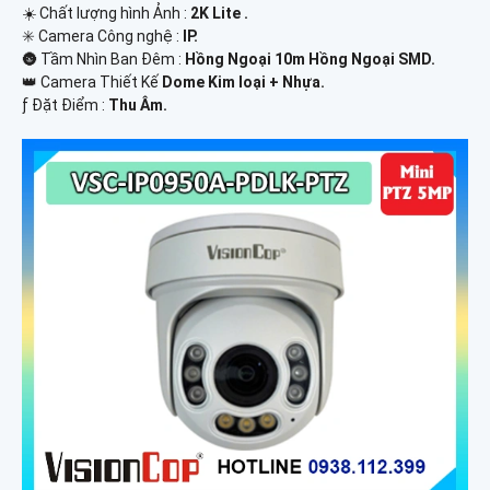
☀️ Chất lượng hình Ảnh :
2K Lite .
✳️ Camera Công nghệ :
IP.
🌚 Tầm Nhìn Ban Đêm :
Hồng Ngoại 10m Hồng Ngoại SMD.
👑 Camera Thiết Kế
Dome Kim loại + Nhựa.
️ƒ Đặt Điểm :
Thu Âm.