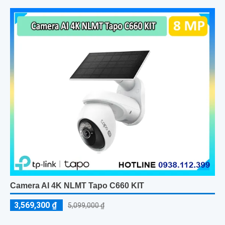
Camera AI 4K NLMT Tapo C660 KIT
3,569,300 ₫
5,099,000 ₫