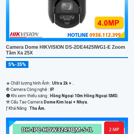
Camera Dome HIKVISION DS-2DE4425IWG1-E Zoom
Tầm Xa 25X
5%-35%
☀️ Chất lượng hình Ảnh :
Ultra 2k + .
®️ Camera Công nghệ :
IP.
🌚 Khi xem thiếu sáng :
Hồng Ngoại 10m Hồng Ngoại SMD.
⚒ Cấu Tạo Camera
Dome Kim loại + Nhựa.
️ƒ Khả Năng :
Thu Âm.