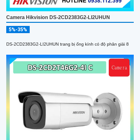
Camera Hikvision DS-2CD2383G2-LI2UHUN
5%-35%
DS-2CD2383G2-LI2UHUN trang bị ống kính có độ phân giải 8