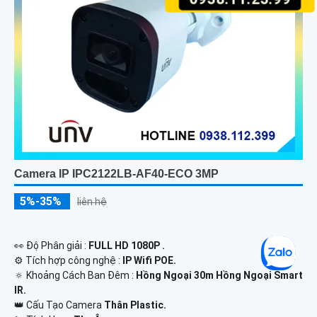
Camera IP IPC2122LB-AF40-ECO 3MP
5%-35%
liên hệ
️👀 Độ Phân giải :
FULL HD 1080P .
⚙ Tích hợp công nghệ :
IP Wifi POE.
🔅 Khoảng Cách Ban Đêm :
Hồng Ngoại 30m Hồng Ngoại Smart
IR.
👑 Cấu Tạo Camera
Thân Plastic.