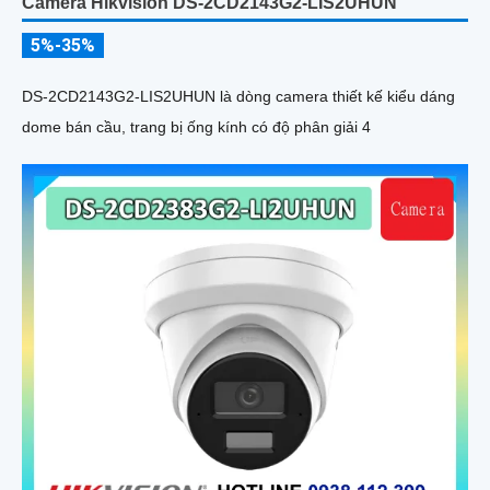
Camera Hikvision DS-2CD2143G2-LIS2UHUN
5%-35%
DS-2CD2143G2-LIS2UHUN là dòng camera thiết kế kiểu dáng
dome bán cầu, trang bị ống kính có độ phân giải 4