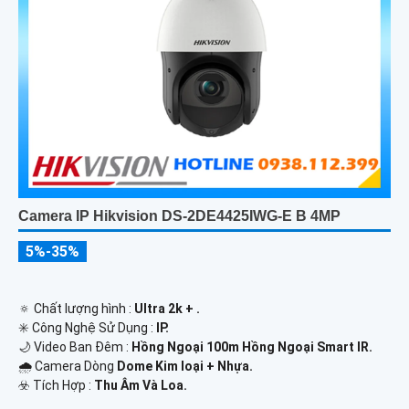
Camera IP Hikvision DS-2DE4425IWG-E B 4MP
5%-35%
🔅 Chất lượng hình :
Ultra 2k + .
✳️ Công Nghệ Sử Dụng :
IP.
🌙 Video Ban Đêm :
Hồng Ngoại 100m Hồng Ngoại Smart IR.
🌧️ Camera Dòng
Dome Kim loại + Nhựa.
️☣️ Tích Hợp :
Thu Âm Và Loa.