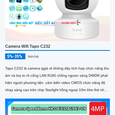
Camera Wifi Tapo C232
5%-35%
liên hệ
Tapo C232 là camera qgiá rẻ không dây tích hợp chức năng thu
âm và loa to rõ cổng LAN RJ45 chống ngược sáng DWDR phát
hiện người phương tiện. cảm biến video CMOS chức năng độ
nhạy sáng cao trên chip Starlight hồng ngoại 10m khe thẻ nhớ
512GB giúp giám sát tốt hơn trong điều kiện thiếu sáng