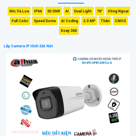
Mic Và Loa
IP66
3D DNR
AI
Dual Light
78°
Hồng Ngoại
Full Color
Speed Dome
AI Coding
2.0 MP
Thân
CMOS
Xoay 360
Lắp Camera IP Hình Sắt Nét