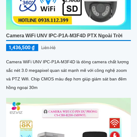
Camera WiFi UNV IPC-P1A-M3F4D PTX Ngoài Trời
1,436,500 ₫
Liên Hệ
Camera WiFi UNV IPC-P1A-M3F4D là dòng camera chất lượng
sắc nét 3.0 megapixel quan sát mạnh mẽ với công nghệ zoom
và PTZ Wifi. Chip CMOS màu đẹp hơn giúp giám sát ban đêm
hồng ngoại 30m