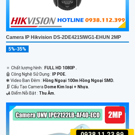
Camera IP Hikvision DS-2DE4215IWG1-EHUN 2MP
5%-35%
🔅 Chất lượng hình :
FULL HD 1080P .
🤖️ Công Nghệ Sử Dụng :
IP POE.
❃ Video Ban Đêm :
Hồng Ngoại 100m Hồng Ngoại SMD.
🗜️ Cấu Tạo Camera
Dome Kim loại + Nhựa.
️🛃 Điểm Nỗi Bật :
Thu Âm.
0938.11.23.99