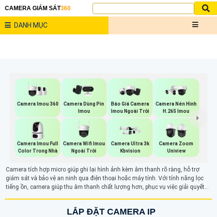
CAMERA GIÁM SÁT
360
DANH MỤC
Camera Imou 360
Báo Giá Camera
Camera Dùng Pin
Camera Nén Hình
Imou Ngoài Trời
Imou
H.265 Imou
Camera Imou Full
Camera Wifi Imou
Camera Ultra 3k
Camera Zoom
Color Trong Nhà
Ngoài Trời
Kbvision
Uniview
Camera tích hợp micro giúp ghi lại hình ảnh kèm âm thanh rõ ràng, hỗ trợ
giám sát và bảo vệ an ninh qua điện thoại hoặc máy tính. Với tính năng lọc
tiếng ồn, camera giúp thu âm thanh chất lượng hơn, phục vụ việc giải quyết
tranh chấp và các tình huống khác. Ngoài ghi hình, tính năng ghi âm còn hỗ
trợ đàm thoại hai chiều, tăng cường bảo mật trong các khu vực như văn
LẮP ĐẶT CAMERA IP
phòng, cửa hàng hay nhà ở.