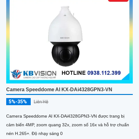
Camera Speeddome AI KX-DAi4328GPN3-VN
5%-35%
Liên Hệ
Camera Speeddome AI KX-DAi4328GPN3-VN được trang bị
cảm biến 4MP, zoom quang 32x, zoom số 16x và hỗ trợ chuẩn
nén H.265+. Độ nhạy sáng 0