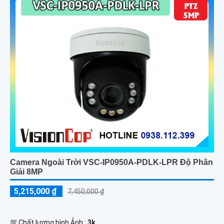
Camera Ngoài Trời VSC-IP0950A-PDLK-LPR Độ Phân
Giải 8MP
5,215,000 ₫
7,450,000 ₫
💯 Chất lượng hình Ảnh :
3k .