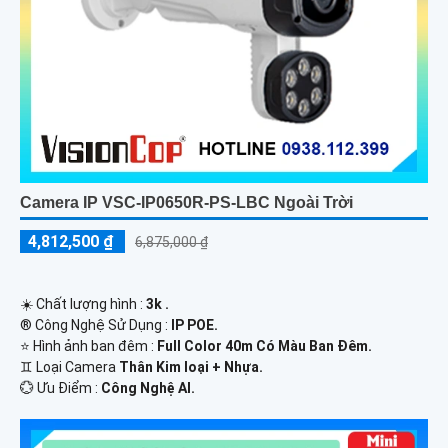
Camera IP VSC-IP0650R-PS-LBC Ngoài Trời
4,812,500 ₫
6,875,000 ₫
☀️ Chất lượng hình :
3k .
®️ Công Nghệ Sử Dụng :
IP POE.
⭐ Hình ảnh ban đêm :
Full Color 40m Có Màu Ban Ðêm.
♊ Loại Camera
Thân Kim loại + Nhựa.
️💮 Ưu Điểm :
Công Nghệ AI.