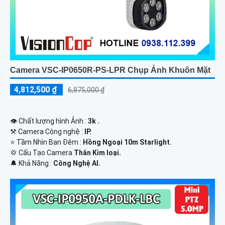
Camera VSC-IP0650R-PS-LPR Chụp Ảnh Khuôn Mặt
4,812,500 ₫
6,875,000 ₫
👁 Chất lượng hình Ảnh :
3k .
⚒ Camera Công nghệ :
IP.
⭐ Tầm Nhìn Ban Đêm :
Hồng Ngoại 10m Starlight.
💢 Cấu Tạo Camera
Thân Kim loại.
️🔔 Khả Năng :
Công Nghệ AI.