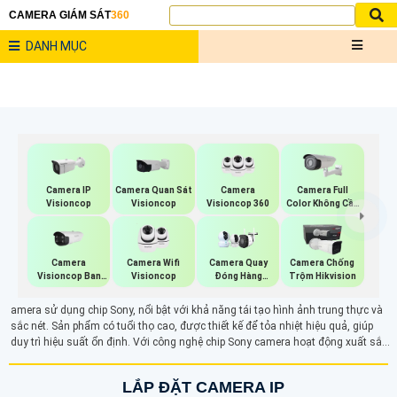
CAMERA GIÁM SÁT
360
DANH MỤC
Camera IP
Camera Quan Sát
Camera
Camera Full
Visioncop
Visioncop
Visioncop 360
Color Không Cần
Đèn VisionCop
Camera
Camera Wifi
Camera Quay
Camera Chống
Visioncop Ban
Visioncop
Đóng Hàng
Trộm Hikvision
Đêm Có Màu
Tiktok Shop
amera sử dụng chip Sony, nổi bật với khả năng tái tạo hình ảnh trung thực và
sắc nét. Sản phẩm có tuổi thọ cao, được thiết kế để tỏa nhiệt hiệu quả, giúp
duy trì hiệu suất ổn định. Với công nghệ chip Sony camera hoạt động xuất sắc
trong môi trường ánh sáng yếu, đảm bảo giám sát chất lượng tốt nhất. Đây là
giải pháp lý tưởng cho những ai cần một hệ thống an ninh bền bỉ và hiệu quả
LẮP ĐẶT CAMERA IP
trong mọi điều kiện.