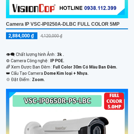
Camera IP VSC-IP0250A-DLBC FULL COLOR 5MP
2,884,000 ₫
4,120,000 ₫
👁️‍🗨 Chất lượng hình Ảnh :
3k .
⚙ Camera Công nghệ :
IP POE.
🌈 Xem Được Ban Đêm :
Full Color 30m Có Màu Ban Ðêm.
👑 Cấu Tạo Camera
Dome Kim loại + Nhựa.
️💠 Đặt Điểm :
Zoom.