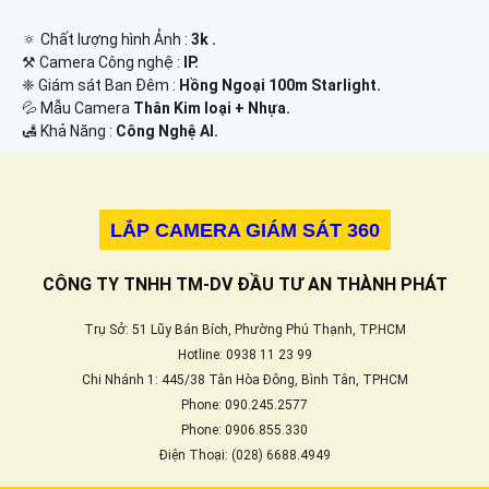
🔅 Chất lượng hình Ảnh :
3k .
⚒ Camera Công nghệ :
IP.
❈ Giám sát Ban Đêm :
Hồng Ngoại 100m Starlight.
💦 Mẫu Camera
Thân Kim loại + Nhựa.
️🛃 Khả Năng :
Công Nghệ AI.
LẮP CAMERA GIÁM SÁT 360
CÔNG TY TNHH TM-DV ĐẦU TƯ AN THÀNH PHÁT
Trụ Sở: 51 Lũy Bán Bích, Phường Phú Thạnh, TP.HCM
Hotline: 0938 11 23 99
Chi Nhánh 1: 445/38 Tân Hòa Đông, Bình Tân, TPHCM
Phone: 090.245.2577
Phone: 0906.855.330
Điện Thoại: (028) 6688.4949