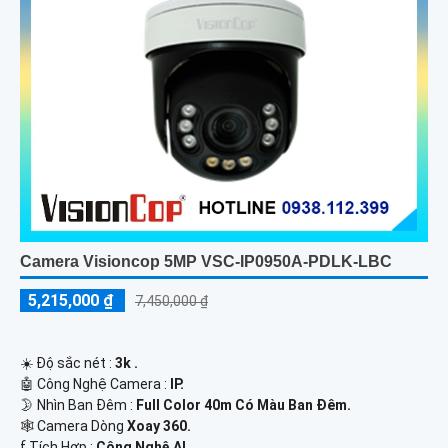
Camera Visioncop 5MP VSC-IP0950A-PDLK-LBC
5,215,000 ₫
7,450,000 ₫
☀️ Độ sắc nét :
3k .
🤖️ Công Nghệ Camera :
IP.
🌛 Nhìn Ban Đêm :
Full Color 40m Có Màu Ban Ðêm.
🕸️ Camera Dòng
Xoay 360.
️ƒ Tích Hợp :
Công Nghệ AI.