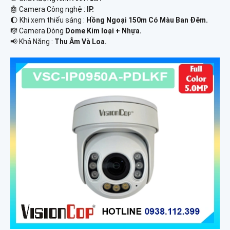
🤖️ Camera Công nghệ :
IP.
🌔 Khi xem thiếu sáng :
Hồng Ngoại 150m Có Màu Ban Ðêm.
🎼️ Camera Dòng
Dome Kim loại + Nhựa.
️📢 Khả Năng :
Thu Âm Và Loa.