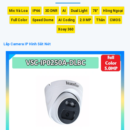
Mic Và Loa
IP66
3D DNR
AI
Dual Light
78°
Hồng Ngoại
Full Color
Speed Dome
AI Coding
2.0 MP
Thân
CMOS
Xoay 360
Lắp Camera IP Hình Sắt Nét