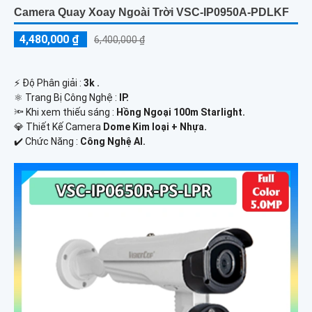
Camera Quay Xoay Ngoài Trời VSC-IP0950A-PDLKF
4,480,000 ₫
6,400,000 ₫
️⚡ Độ Phân giải :
3k .
⚛️ Trang Bị Công Nghệ :
IP.
🔦 Khi xem thiếu sáng :
Hồng Ngoại 100m Starlight.
💎 Thiết Kế Camera
Dome Kim loại + Nhựa.
️✔️ Chức Năng :
Công Nghệ AI.