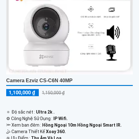
Camera Ezviz CS-C6N 40MP
1,100,000 ₫
1,150,000 ₫
🔅 Độ sắc nét :
Ultra 2k .
⚙ Công Nghệ Sử Dụng :
IP Wifi.
🔦 Xem ban đêm :
Hồng Ngoại 10m Hồng Ngoại Smart IR.
🤹 Camera Thiết Kế
Xoay 360.
️☣️ Ưu Điểm :
Thu Âm Và Loa.