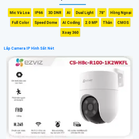
Mic Và Loa
IP66
3D DNR
AI
Dual Light
78°
Hồng Ngoại
Full Color
Speed Dome
AI Coding
2.0 MP
Thân
CMOS
Xoay 360
Lắp Camera IP Hình Sắt Nét