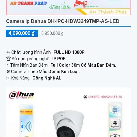
Camera Ip Dahua DH-IPC-HDW3249TMP-AS-LED
4,090,000 ₫
5,850,000 ₫
🔆 Chất lượng hình Ảnh :
FULL HD 1080P .
🏆 Sử dụng công nghệ :
IP POE.
⭐ Tầm Nhìn Ban Đêm :
Full Color 30m Có Màu Ban Đêm.
⚒ Camera Theo Mẫu
Dome Kim Loại.
️🆑 Khả Năng :
Công Nghệ AI.