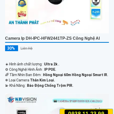
Camera Ip DH-IPC-HFW2441TP-ZS Công Nghệ AI
30%
Liên Hệ
☀️ Hình ảnh chất lượng :
Ultra 2k .
⚙ Công Nghệ Hình Ảnh :
IP POE.
🌈 Tầm Nhìn Ban Đêm :
Hồng Ngoại 60m Hồng Ngoại Smart IR.
❄ Loại Camera
Thân Kim Loại.
️💫 Khả Năng :
Báo Động Chống Trộm PIR.
0938.11.23.99