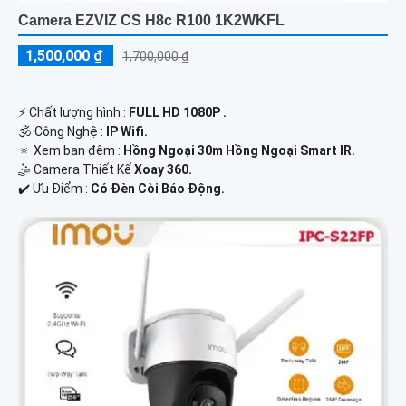
Camera EZVIZ CS H8c R100 1K2WKFL
1,500,000 ₫
1,700,000 ₫
️⚡ Chất lượng hình :
FULL HD 1080P .
🕉️ Công Nghệ :
IP Wifi.
🔅 Xem ban đêm :
Hồng Ngoại 30m Hồng Ngoại Smart IR.
🤹 Camera Thiết Kế
Xoay 360.
️✔️ Ưu Điểm :
Có Đèn Còi Báo Động.