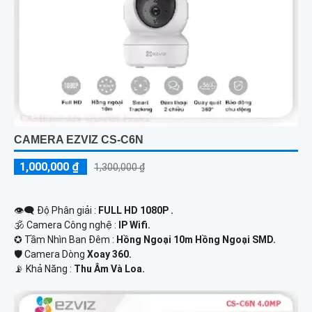
CAMERA EZVIZ CS-C6N
1,000,000 ₫
1,300,000 ₫
👁️‍🗨 Độ Phân giải :
FULL HD 1080P .
🕉️ Camera Công nghệ :
IP Wifi.
✪ Tầm Nhìn Ban Đêm :
Hồng Ngoại 10m Hồng Ngoại SMD.
🛡 Camera Dòng
Xoay 360.
️📡 Khả Năng :
Thu Âm Và Loa.