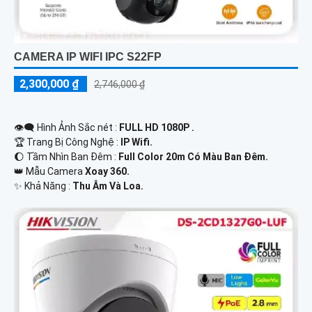
CAMERA IP WIFI IPC S22FP
2,300,000 ₫
2,746,000 ₫
👁️‍🗨 Hình Ảnh Sắc nét :
FULL HD 1080P .
🏆 Trang Bị Công Nghệ :
IP Wifi.
🌔 Tầm Nhìn Ban Đêm :
Full Color 20m Có Màu Ban Đêm.
👑 Mẫu Camera
Xoay 360.
️✨ Khả Năng :
Thu Âm Và Loa.