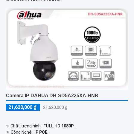
Camera IP DAHUA DH-SD5A225XA-HNR
21,620,000 ₫
21,620,000 ₫
✨ Chất lượng hình :
FULL HD 1080P .
⚜️ Công Nghệ :
IP POE.