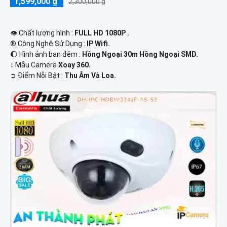
1,599,000 ₫
2,300,000 ₫
👁 Chất lượng hình :
FULL HD 1080P .
®️ Công Nghệ Sử Dụng :
IP Wifi.
🌔 Hình ảnh ban đêm :
Hồng Ngoại 30m Hồng Ngoại SMD.
↕️ Mẫu Camera
Xoay 360.
️➲ Điểm Nỗi Bật :
Thu Âm Và Loa.