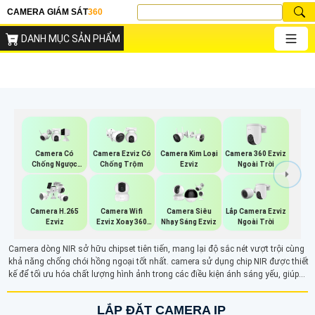
CAMERA GIÁM SÁT
360
DANH MỤC SẢN PHẨM
Camera 360 Ezviz
Camera Có
Camera Ezviz Có
Camera Kim Loại
Ngoài Trời
Chống Ngược
Chống Trộm
Ezviz
Sáng Ezviz
Camera Wifi
Lắp Camera Ezviz
Camera H.265
Camera Siêu
Ezviz Xoay 360
Ngoài Trời
Ezviz
Nhạy Sáng Ezviz
Độ
Camera dòng NIR sở hữu chipset tiên tiến, mang lại độ sắc nét vượt trội cùng
khả năng chống chói hồng ngoại tốt nhất. camera sử dụng chip NIR được thiết
kế để tối ưu hóa chất lượng hình ảnh trong các điều kiện ánh sáng yếu, giúp
ghi lại những chi tiết sắc nét và rõ ràng. Với công nghệ hiện đại, camera NIR là
lựa chọn lý tưởng cho những ai cần giám sát và bảo mật hiệu quả trong môi
LẮP ĐẶT CAMERA IP
trường tối.