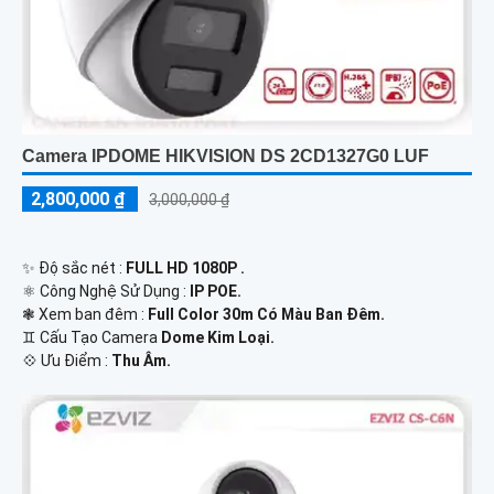
Camera IPDOME HIKVISION DS 2CD1327G0 LUF
2,800,000 ₫
3,000,000 ₫
✨ Độ sắc nét :
FULL HD 1080P .
⚛️ Công Nghệ Sử Dụng :
IP POE.
❃ Xem ban đêm :
Full Color 30m Có Màu Ban Đêm.
♊ Cấu Tạo Camera
Dome Kim Loại.
️💠 Ưu Điểm :
Thu Âm.