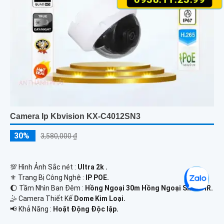
Camera Ip Kbvision KX-C4012SN3
30%
3,580,000 ₫
💯 Hình Ảnh Sắc nét :
Ultra 2k .
⚜️ Trang Bị Công Nghệ :
IP POE.
🌔 Tầm Nhìn Ban Đêm :
Hồng Ngoại 30m Hồng Ngoại Smart IR.
🤹 Camera Thiết Kế
Dome Kim Loại.
️📢 Khả Năng :
Hoặt Động Độc lập.