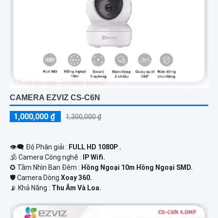
CAMERA EZVIZ CS-C6N
1,000,000 ₫
1,300,000 ₫
👁️‍🗨 Độ Phân giải :
FULL HD 1080P .
🕉️ Camera Công nghệ :
IP Wifi.
✪ Tầm Nhìn Ban Đêm :
Hồng Ngoại 10m Hồng Ngoại SMD.
🛡 Camera Dòng
Xoay 360.
️📡 Khả Năng :
Thu Âm Và Loa.