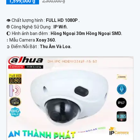
1,599,000 ₫
2,300,000 ₫
👁 Chất lượng hình :
FULL HD 1080P .
®️ Công Nghệ Sử Dụng :
IP Wifi.
🌔 Hình ảnh ban đêm :
Hồng Ngoại 30m Hồng Ngoại SMD.
↕️ Mẫu Camera
Xoay 360.
️➲ Điểm Nỗi Bật :
Thu Âm Và Loa.