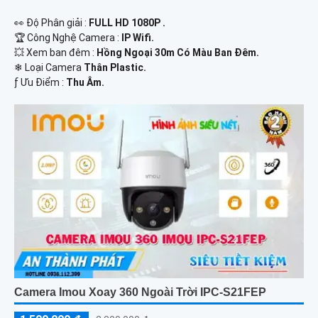
️👀 Độ Phân giải :
FULL HD 1080P .
🏆 Công Nghệ Camera :
IP Wifi.
💥 Xem ban đêm :
Hồng Ngoại 30m Có Màu Ban Đêm.
❄ Loại Camera
Thân Plastic.
️ƒ Ưu Điểm :
Thu Âm.
Camera Imou Xoay 360 Ngoài Trời IPC-S21FEP