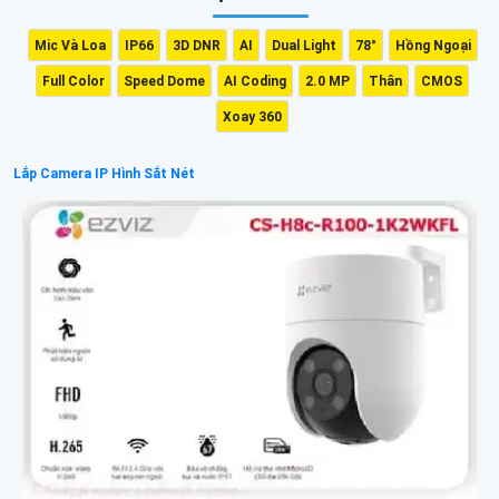
Mic Và Loa
IP66
3D DNR
AI
Dual Light
78°
Hồng Ngoại
Full Color
Speed Dome
AI Coding
2.0 MP
Thân
CMOS
Xoay 360
Lắp Camera IP Hình Sắt Nét