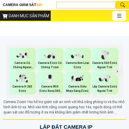
CAMERA GIÁM SÁT
360
DANH MỤC SẢN PHẨM
Camera 360 Ezviz
Camera Có
Camera Ezviz Có
Camera Kim Loại
Ngoài Trời
Chống Ngược
Chống Trộm
Ezviz
Sáng Ezviz
Camera Wifi
Lắp Camera Ezviz
Camera H.265
Camera Siêu
Ezviz Xoay 360
Ngoài Trời
Ezviz
Nhạy Sáng Ezviz
Độ
Camera Zoom 16x hỗ trợ giám sát an ninh với khả năng phóng to và thu nhỏ
hình ảnh từ xa. Nhờ vào tính năng zoom quang học 16x, người dùng có thể
quan sát các đối tượng ở xa mà không làm giảm chất lượng hình ảnh.
Camera phù hợp cho những yêu cầu giám sát chính xác, giúp quan sát các chi
tiết nhỏ như biển số xe, khuôn mặt hay các chi tiết nhỏ trong khu vực giám sát
LẮP ĐẶT CAMERA IP