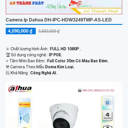
Camera Ip Dahua DH-IPC-HDW3249TMP-AS-LED
4,090,000 ₫
5,850,000 ₫
🔆 Chất lượng hình Ảnh :
FULL HD 1080P .
🏆 Sử dụng công nghệ :
IP POE.
⭐ Tầm Nhìn Ban Đêm :
Full Color 30m Có Màu Ban Đêm.
⚒ Camera Theo Mẫu
Dome Kim Loại.
️🆑 Khả Năng :
Công Nghệ AI.