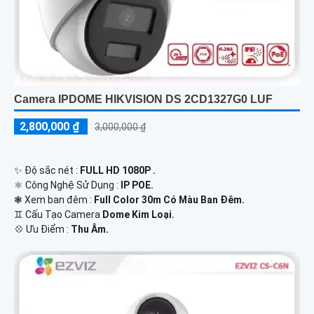
Camera IPDOME HIKVISION DS 2CD1327G0 LUF
2,800,000 ₫
3,000,000 ₫
✨ Độ sắc nét :
FULL HD 1080P .
⚛️ Công Nghệ Sử Dụng :
IP POE.
❃ Xem ban đêm :
Full Color 30m Có Màu Ban Đêm.
♊ Cấu Tạo Camera
Dome Kim Loại.
️💠 Ưu Điểm :
Thu Âm.