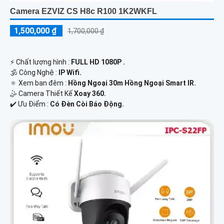
Camera EZVIZ CS H8c R100 1K2WKFL
1,500,000 ₫
1,700,000 ₫
️⚡ Chất lượng hình :
FULL HD 1080P .
🕉️ Công Nghệ :
IP Wifi.
🔅 Xem ban đêm :
Hồng Ngoại 30m Hồng Ngoại Smart IR.
🤹 Camera Thiết Kế
Xoay 360.
️✔️ Ưu Điểm :
Có Đèn Còi Báo Động.