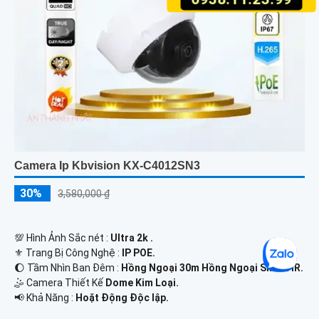
Camera Ip Kbvision KX-C4012SN3
30%
3,580,000 ₫
💯 Hình Ảnh Sắc nét :
Ultra 2k .
⚜️ Trang Bị Công Nghệ :
IP POE.
🌔 Tầm Nhìn Ban Đêm :
Hồng Ngoại 30m Hồng Ngoại Smart IR.
🤹 Camera Thiết Kế
Dome Kim Loại.
️📢 Khả Năng :
Hoặt Động Độc lập.