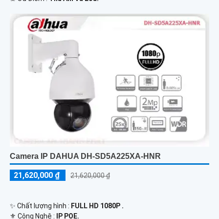
Camera IP DAHUA DH-SD5A225XA-HNR
21,620,000 ₫
21,620,000 ₫
✨ Chất lượng hình :
FULL HD 1080P .
⚜️ Công Nghệ :
IP POE.