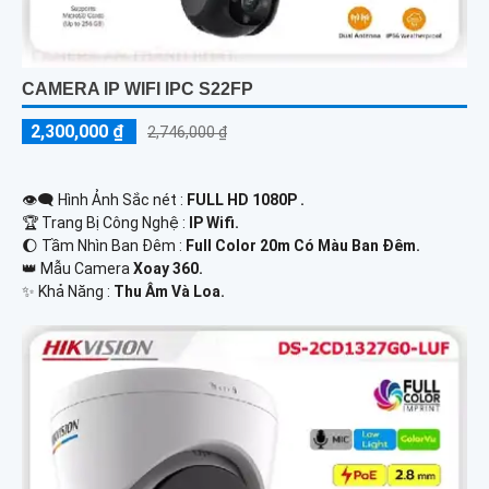
CAMERA IP WIFI IPC S22FP
2,300,000 ₫
2,746,000 ₫
👁️‍🗨 Hình Ảnh Sắc nét :
FULL HD 1080P .
🏆 Trang Bị Công Nghệ :
IP Wifi.
🌔 Tầm Nhìn Ban Đêm :
Full Color 20m Có Màu Ban Đêm.
👑 Mẫu Camera
Xoay 360.
️✨ Khả Năng :
Thu Âm Và Loa.