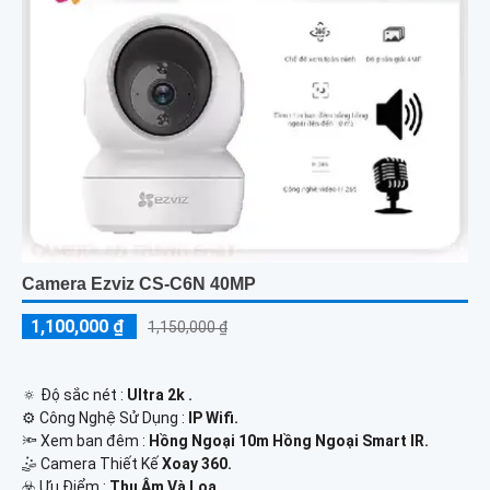
Camera Ezviz CS-C6N 40MP
1,100,000 ₫
1,150,000 ₫
🔅 Độ sắc nét :
Ultra 2k .
⚙ Công Nghệ Sử Dụng :
IP Wifi.
🔦 Xem ban đêm :
Hồng Ngoại 10m Hồng Ngoại Smart IR.
🤹 Camera Thiết Kế
Xoay 360.
️☣️ Ưu Điểm :
Thu Âm Và Loa.