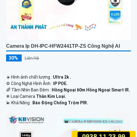
Camera Ip DH-IPC-HFW2441TP-ZS Công Nghệ AI
30%
Liên Hệ
☀️ Hình ảnh chất lượng :
Ultra 2k .
⚙ Công Nghệ Hình Ảnh :
IP POE.
🌈 Tầm Nhìn Ban Đêm :
Hồng Ngoại 60m Hồng Ngoại Smart IR.
❄ Loại Camera
Thân Kim Loại.
️💫 Khả Năng :
Báo Động Chống Trộm PIR.
0938.11.23.99