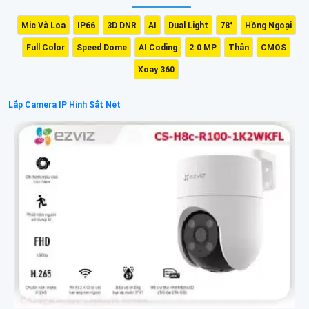
Mic Và Loa
IP66
3D DNR
AI
Dual Light
78°
Hồng Ngoại
Full Color
Speed Dome
AI Coding
2.0 MP
Thân
CMOS
Xoay 360
Lắp Camera IP Hình Sắt Nét