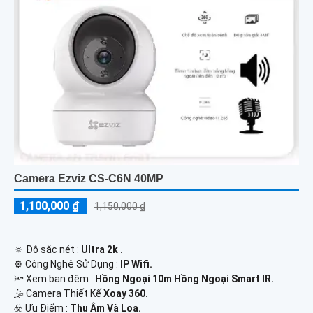
Camera Ezviz CS-C6N 40MP
1,100,000 ₫
1,150,000 ₫
🔅 Độ sắc nét :
Ultra 2k .
⚙ Công Nghệ Sử Dụng :
IP Wifi.
🔦 Xem ban đêm :
Hồng Ngoại 10m Hồng Ngoại Smart IR.
🤹 Camera Thiết Kế
Xoay 360.
️☣️ Ưu Điểm :
Thu Âm Và Loa.