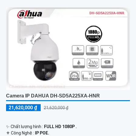
Camera IP DAHUA DH-SD5A225XA-HNR
21,620,000 ₫
21,620,000 ₫
✨ Chất lượng hình :
FULL HD 1080P .
⚜️ Công Nghệ :
IP POE.