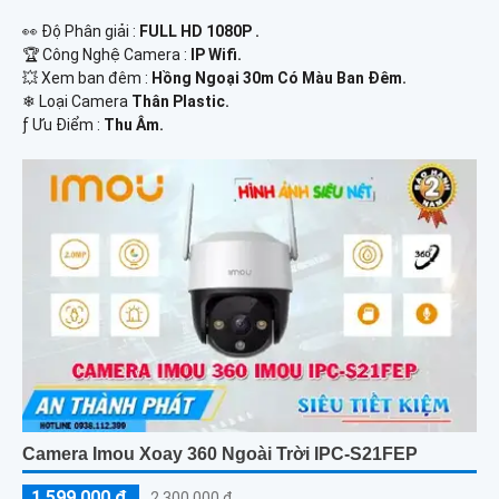
️👀 Độ Phân giải :
FULL HD 1080P .
🏆 Công Nghệ Camera :
IP Wifi.
💥 Xem ban đêm :
Hồng Ngoại 30m Có Màu Ban Đêm.
❄ Loại Camera
Thân Plastic.
️ƒ Ưu Điểm :
Thu Âm.
Camera Imou Xoay 360 Ngoài Trời IPC-S21FEP
1,599,000 ₫
2,300,000 ₫