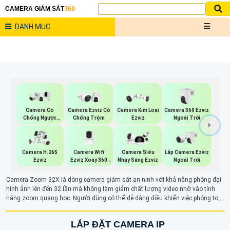
CAMERA GIÁM SÁT
360
DANH MỤC
Camera 360 Ezviz
Camera Có
Camera Ezviz Có
Camera Kim Loại
Ngoài Trời
Chống Ngược
Chống Trộm
Ezviz
Sáng Ezviz
Camera Wifi
Lắp Camera Ezviz
Camera H.265
Camera Siêu
Ezviz Xoay 360
Ngoài Trời
Ezviz
Nhạy Sáng Ezviz
Độ
Camera Zoom 32X là dòng camera giám sát an ninh với khả năng phóng đại
hình ảnh lên đến 32 lần mà không làm giảm chất lượng video nhờ vào tính
năng zoom quang học. Người dùng có thể dễ dàng điều khiển việc phóng to,
thu nhỏ qua phần mềm trên điện thoại hoặc máy tính. Với ống kính có thể thay
đổi tiêu cự, camera cho phép quan sát các đối tượng ở xa một cách rõ ràng và
LẮP ĐẶT CAMERA IP
sắc nét, giúp tăng cường hiệu quả giám sát từ xa.