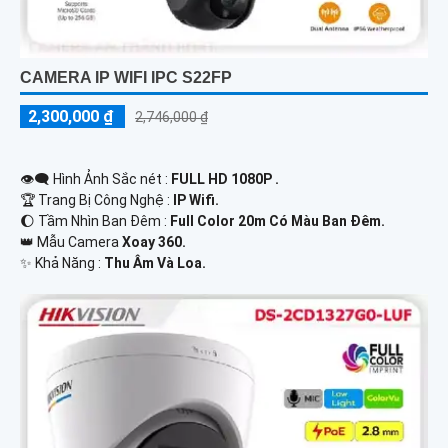
CAMERA IP WIFI IPC S22FP
2,300,000 ₫
2,746,000 ₫
👁️‍🗨 Hình Ảnh Sắc nét :
FULL HD 1080P .
🏆 Trang Bị Công Nghệ :
IP Wifi.
🌔 Tầm Nhìn Ban Đêm :
Full Color 20m Có Màu Ban Đêm.
👑 Mẫu Camera
Xoay 360.
️✨ Khả Năng :
Thu Âm Và Loa.