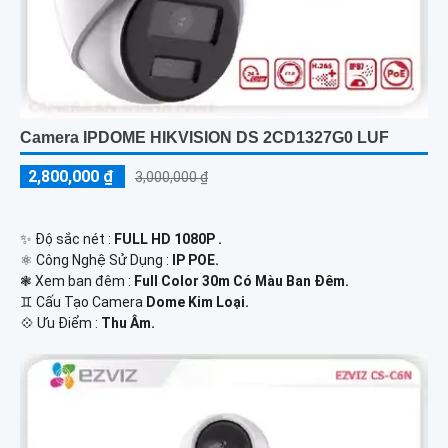
Camera IPDOME HIKVISION DS 2CD1327G0 LUF
2,800,000 ₫
3,000,000 ₫
✨ Độ sắc nét :
FULL HD 1080P .
⚛️ Công Nghệ Sử Dụng :
IP POE.
❃ Xem ban đêm :
Full Color 30m Có Màu Ban Đêm.
♊ Cấu Tạo Camera
Dome Kim Loại.
️💠 Ưu Điểm :
Thu Âm.