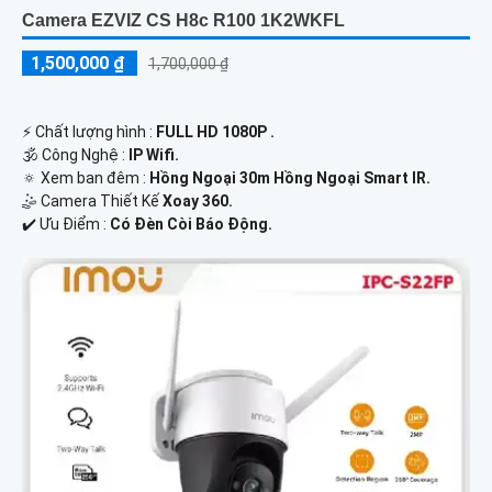
Camera EZVIZ CS H8c R100 1K2WKFL
1,500,000 ₫
1,700,000 ₫
️⚡ Chất lượng hình :
FULL HD 1080P .
🕉️ Công Nghệ :
IP Wifi.
🔅 Xem ban đêm :
Hồng Ngoại 30m Hồng Ngoại Smart IR.
🤹 Camera Thiết Kế
Xoay 360.
️✔️ Ưu Điểm :
Có Đèn Còi Báo Động.