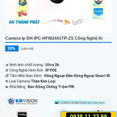
Camera Ip DH-IPC-HFW2441TP-ZS Công Nghệ AI
30%
Liên Hệ
☀️ Hình ảnh chất lượng :
Ultra 2k .
⚙ Công Nghệ Hình Ảnh :
IP POE.
🌈 Tầm Nhìn Ban Đêm :
Hồng Ngoại 60m Hồng Ngoại Smart IR.
❄ Loại Camera
Thân Kim Loại.
️💫 Khả Năng :
Báo Động Chống Trộm PIR.
0938.11.23.99