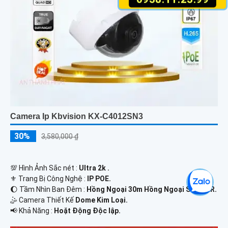
Camera Ip Kbvision KX-C4012SN3
30%
3,580,000 ₫
💯 Hình Ảnh Sắc nét :
Ultra 2k .
⚜️ Trang Bị Công Nghệ :
IP POE.
🌔 Tầm Nhìn Ban Đêm :
Hồng Ngoại 30m Hồng Ngoại Smart IR.
🤹 Camera Thiết Kế
Dome Kim Loại.
️📢 Khả Năng :
Hoặt Động Độc lập.