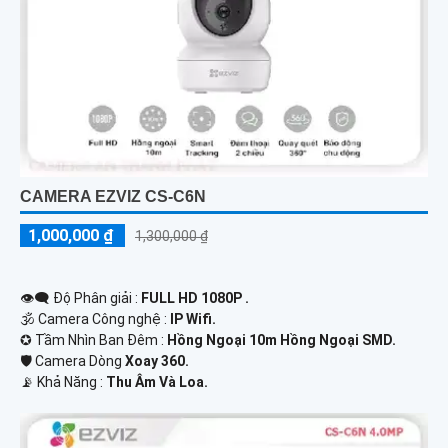
CAMERA EZVIZ CS-C6N
1,000,000 ₫
1,300,000 ₫
👁️‍🗨 Độ Phân giải :
FULL HD 1080P .
🕉️ Camera Công nghệ :
IP Wifi.
✪ Tầm Nhìn Ban Đêm :
Hồng Ngoại 10m Hồng Ngoại SMD.
🛡 Camera Dòng
Xoay 360.
️📡 Khả Năng :
Thu Âm Và Loa.