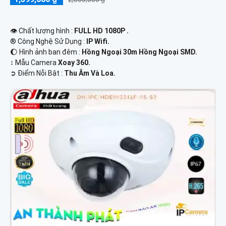
👁 Chất lượng hình :
FULL HD 1080P .
®️ Công Nghệ Sử Dụng :
IP Wifi.
🌔 Hình ảnh ban đêm :
Hồng Ngoại 30m Hồng Ngoại SMD.
↕️ Mẫu Camera
Xoay 360.
️➲ Điểm Nỗi Bật :
Thu Âm Và Loa.