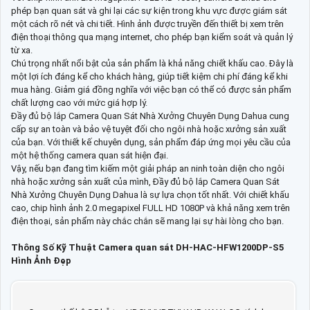
phép bạn quan sát và ghi lại các sự kiện trong khu vực được giám sát
một cách rõ nét và chi tiết. Hình ảnh được truyền đến thiết bị xem trên
điện thoại thông qua mạng internet, cho phép bạn kiểm soát và quản lý
từ xa.
Chú trọng nhất nổi bật của sản phẩm là khả năng chiết khấu cao. Đây là
một lợi ích đáng kể cho khách hàng, giúp tiết kiệm chi phí đáng kể khi
mua hàng. Giảm giá đồng nghĩa với việc bạn có thể có được sản phẩm
chất lượng cao với mức giá hợp lý.
Đầy đủ bộ lắp Camera Quan Sát Nhà Xưởng Chuyên Dụng Dahua cung
cấp sự an toàn và bảo vệ tuyệt đối cho ngôi nhà hoặc xưởng sản xuất
của bạn. Với thiết kế chuyên dụng, sản phẩm đáp ứng mọi yêu cầu của
một hệ thống camera quan sát hiện đại.
Vậy, nếu bạn đang tìm kiếm một giải pháp an ninh toàn diện cho ngôi
nhà hoặc xưởng sản xuất của mình, Đầy đủ bộ lắp Camera Quan Sát
Nhà Xưởng Chuyên Dụng Dahua là sự lựa chọn tốt nhất. Với chiết khấu
cao, chip hình ảnh 2.0 megapixel FULL HD 1080P và khả năng xem trên
điện thoại, sản phẩm này chắc chắn sẽ mang lại sự hài lòng cho bạn.
Thông Số Kỹ Thuật Camera quan sát DH-HAC-HFW1200DP-S5
Hình Ảnh Đẹp