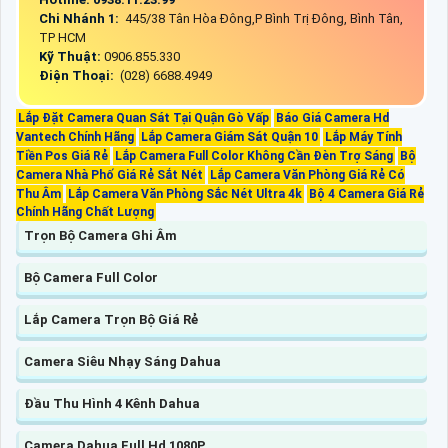
Chi Nhánh 1:
445/38 Tân Hòa Đông,P Bình Trị Đông, Bình Tân,
TP HCM
Kỹ Thuật:
0906.855.330
Điện Thoại:
(028) 6688.4949
Lắp Đặt Camera Quan Sát Tại Quận Gò Vấp
Báo Giá Camera Hd
Vantech Chính Hãng
Lắp Camera Giám Sát Quận 10
Lắp Máy Tính
Tiền Pos Giá Rẻ
Lắp Camera Full Color Không Cần Đèn Trợ Sáng
Bộ
Camera Nhà Phố Giá Rẻ Sắt Nét
Lắp Camera Văn Phòng Giá Rẻ Có
Thu Âm
Lắp Camera Văn Phòng Sắc Nét Ultra 4k
Bộ 4 Camera Giá Rẻ
Chính Hãng Chất Lượng
Trọn Bộ Camera Ghi Âm
Bộ Camera Full Color
Lắp Camera Trọn Bộ Giá Rẻ
Camera Siêu Nhạy Sáng Dahua
Đầu Thu Hình 4 Kênh Dahua
Camera Dahua Full Hd 1080P