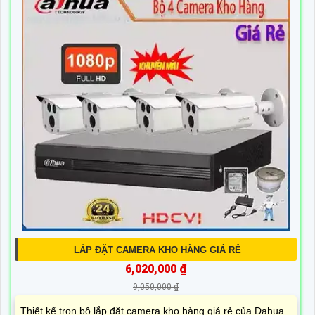
LẮP ĐẶT CAMERA KHO HÀNG GIÁ RẺ
6,020,000 ₫
9,050,000 ₫
Thiết kế trọn bộ lắp đặt camera kho hàng giá rẻ của Dahua