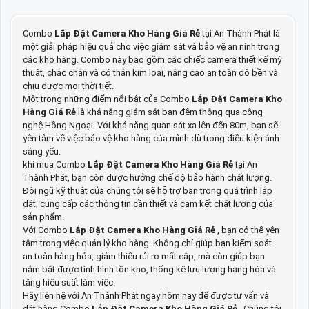
Combo
Lắp Đặt Camera Kho Hàng Giá Rẻ
tại An Thành Phát là
một giải pháp hiệu quả cho việc giám sát và bảo vệ an ninh trong
các kho hàng. Combo này bao gồm các chiếc camera thiết kế mỹ
thuật, chắc chắn và có thân kim loại, nâng cao an toàn độ bền và
chịu được mọi thời tiết.
Một trong những điểm nổi bật của Combo
Lắp Đặt Camera Kho
Hàng Giá Rẻ
là khả năng giám sát ban đêm thông qua công
nghệ Hồng Ngoại. Với khả năng quan sát xa lên đến 80m, bạn sẽ
yên tâm về việc bảo vệ kho hàng của mình dù trong điều kiện ánh
sáng yếu.
khi mua Combo
Lắp Đặt Camera Kho Hàng Giá Rẻ
tại An
Thành Phát, bạn còn được hưởng chế độ bảo hành chất lượng.
Đội ngũ kỹ thuật của chúng tôi sẽ hỗ trợ bạn trong quá trình lắp
đặt, cung cấp các thông tin cần thiết và cam kết chất lượng của
sản phẩm.
Với Combo
Lắp Đặt Camera Kho Hàng Giá Rẻ
, bạn có thể yên
tâm trong việc quản lý kho hàng. Không chỉ giúp bạn kiểm soát
an toàn hàng hóa, giảm thiểu rủi ro mất cắp, mà còn giúp bạn
nắm bắt được tình hình tồn kho, thống kê lưu lượng hàng hóa và
tăng hiệu suất làm việc.
Hãy liên hệ với An Thành Phát ngay hôm nay để được tư vấn và
đặt hàng Combo
Lắp Đặt Camera Kho Hàng Giá Rẻ
. Chúng tôi