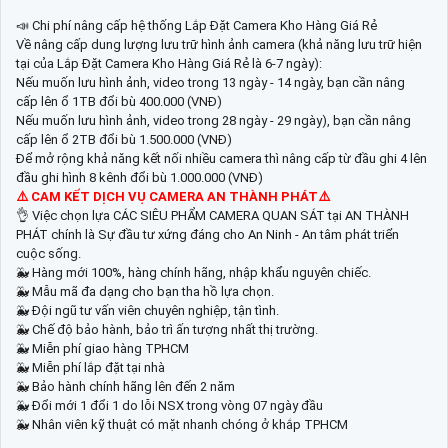
📣 Chi phí nâng cấp hệ thống Lắp Đặt Camera Kho Hàng Giá Rẻ
Về nâng cấp dung lượng lưu trữ hình ảnh camera (khả năng lưu trữ hiện
tại của Lắp Đặt Camera Kho Hàng Giá Rẻ là 6-7 ngày):
Nếu muốn lưu hình ảnh, video trong 13 ngày - 14 ngày, bạn cần nâng
cấp lên ổ 1TB đổi bù 400.000 (VNĐ)
Nếu muốn lưu hình ảnh, video trong 28 ngày - 29 ngày), bạn cần nâng
cấp lên ổ 2TB đổi bù 1.500.000 (VNĐ)
Để mở rộng khả năng kết nối nhiều camera thì nâng cấp từ đầu ghi 4 lên
đầu ghi hình 8 kênh đổi bù 1.000.000 (VNĐ)
⚠️ CAM KẾT DỊCH VỤ CAMERA AN THÀNH PHÁT⚠️
👌 Việc chọn lựa CÁC SIÊU PHẨM CAMERA QUAN SÁT tại AN THÀNH
PHÁT chính là Sự đầu tư xứng đáng cho An Ninh - An tâm phát triển
cuộc sống.
🐳 Hàng mới 100%, hàng chính hãng, nhập khẩu nguyên chiếc.
🐳 Mẫu mã đa dạng cho bạn tha hồ lựa chọn.
🐳 Đội ngũ tư vấn viên chuyên nghiệp, tận tình.
🐳 Chế độ bảo hành, bảo trì ấn tượng nhất thị trường.
🐳 Miễn phí giao hàng TPHCM
🐳 Miễn phí lắp đặt tại nhà
🐳 Bảo hành chính hãng lên đến 2 năm
🐳 Đổi mới 1 đổi 1 do lỗi NSX trong vòng 07 ngày đầu
🐳 Nhân viên kỹ thuật có mặt nhanh chóng ở khắp TPHCM