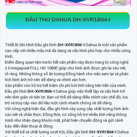
ĐẦU THU DAHUA
DH-XVR1B04-I
Thiết Bị Ghi Hình Đầu ghi hình
DH-XVR1B04-I
Dahua là một sản phẩm
cao cấp với nhiều mẫu mã đa dạng và cấu hình phù hợp cho nhiều công
trình.
Điểm đáng quan tâm trước hết sản phẩm này được trang bị công nghệ
2.0 megapixel FULL HD 1080P, giúp cho hình ảnh được ghi lại sắc nét,
rõ ràng. Những thông số ấn tượng Đồng hành cho việc xem lại và phân
tích hình ảnh trở nên dễ dàng và chính xác hơn.
Sản phẩm còn hỗ trợ tiết kiệm chi phí bởi tính năng tiên tiến của mình.
Đầu ghi hình
DH-XVR1B04-I
Dahua giúp việc thiết lập và cấu hình trở
nên đơn giản và tiện lợi. Bạn có thể dễ dàng điều chỉnh các chế độ, lưu
trữ và truy cập vào dữ liệu một cách nhanh chóng và dễ dàng.
Với công nghệ hiện đại, đầu ghi hình này cung cấp chất lượng hình ảnh
sắc nét và chân thực. Đồng thời, nó cũng hỗ trợ nhiều tính năng thông
minh như nhận dạng khuôn mặt, phát hiện chuyển động và gửi cảnh
báo đến điện thoại di động.
Với thiết kế và chất lượng vượt trội, Đầu ghi hình
DH-XVR1B04-I
Dahua