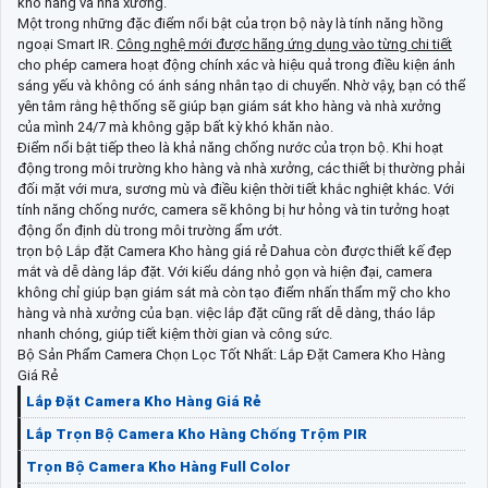
kho hàng và nhà xưởng.
Một trong những đặc điểm nổi bật của trọn bộ này là tính năng hồng
ngoại Smart IR.
Công nghệ mới được hãng ứng dụng vào từng chi tiết
cho phép camera hoạt động chính xác và hiệu quả trong điều kiện ánh
sáng yếu và không có ánh sáng nhân tạo di chuyển. Nhờ vậy, bạn có thể
yên tâm rằng hệ thống sẽ giúp bạn giám sát kho hàng và nhà xưởng
của mình 24/7 mà không gặp bất kỳ khó khăn nào.
Điểm nổi bật tiếp theo là khả năng chống nước của trọn bộ. Khi hoạt
động trong môi trường kho hàng và nhà xưởng, các thiết bị thường phải
đối mặt với mưa, sương mù và điều kiện thời tiết khắc nghiệt khác. Với
tính năng chống nước, camera sẽ không bị hư hỏng và tin tưởng hoạt
động ổn định dù trong môi trường ẩm ướt.
trọn bộ Lắp đặt Camera Kho hàng giá rẻ Dahua còn được thiết kế đẹp
mắt và dễ dàng lắp đặt. Với kiểu dáng nhỏ gọn và hiện đại, camera
không chỉ giúp bạn giám sát mà còn tạo điểm nhấn thẩm mỹ cho kho
hàng và nhà xưởng của bạn. việc lắp đặt cũng rất dễ dàng, tháo lắp
nhanh chóng, giúp tiết kiệm thời gian và công sức.
Bộ Sản Phẩm Camera Chọn Lọc Tốt Nhất: Lắp Đặt Camera Kho Hàng
Giá Rẻ
Lắp Đặt Camera Kho Hàng Giá Rẻ
Lắp Trọn Bộ Camera Kho Hàng Chống Trộm PIR
Trọn Bộ Camera Kho Hàng Full Color