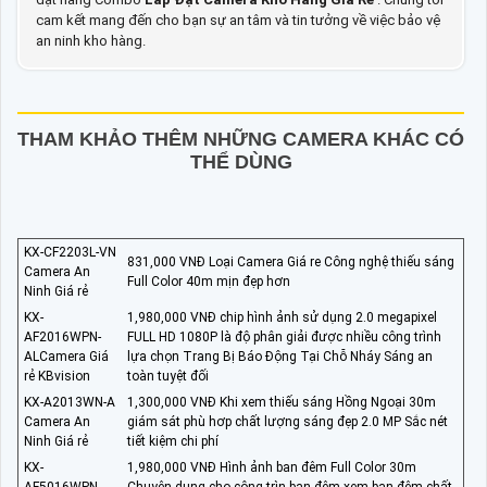
cam kết mang đến cho bạn sự an tâm và tin tưởng về việc bảo vệ
an ninh kho hàng.
THAM KHẢO THÊM NHỮNG CAMERA KHÁC CÓ
THỂ DÙNG
KX-CF2203L-VN
831,000 VNĐ Loại Camera Giá re Công nghệ thiếu sáng
Camera An
Full Color 40m mịn đẹp hơn
Ninh Giá rẻ
KX-
1,980,000 VNĐ chip hình ảnh sử dụng 2.0 megapixel
AF2016WPN-
FULL HD 1080P là độ phân giải được nhiều công trình
ALCamera Giá
lựa chọn Trang Bị Báo Động Tại Chỗ Nháy Sáng an
rẻ KBvision
toàn tuyệt đối
KX-A2013WN-A
1,300,000 VNĐ Khi xem thiếu sáng Hồng Ngoại 30m
Camera An
giám sát phù hơp chất lượng sáng đẹp 2.0 MP Sắc nét
Ninh Giá rẻ
tiết kiệm chi phí
KX-
1,980,000 VNĐ Hình ảnh ban đêm Full Color 30m
AF5016WPN-
Chuyên dụng cho công trìn ban đêm xem ban đêm chất