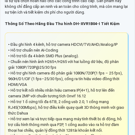
là sự lựa chọn hoàn hảo cho các công trình cao cấp. Sản phẩm này
không chỉ đẳng cấp an ninh và an toàn cho công trình, mà còn mang lại
sự tiện ích và tiết kiệm chi phí cho người dùng.
Thông Số Theo Hãng Đầu Thu hình DH-XVR1B04-I Tiết Kiệm
• Đầu ghi hình 4 kênh, hỗ trợ camera HDCVI/TVI/AHD/Analog/IP
• Hỗ trợ chuẩn nén AI-Coding
• Hỗ trợ tối đa 4 kênh SMD Plus (analog).
• Chuẩn nén hình ảnh H265+/H265 với hai luồng dữ liệu, độ phân
giải 1080P/720P@25/30 fps
• Hỗ trợ ghi hình camera độ phân giải 1080N/720P(1 fps – 25 fps),
960H/D1/CIF (1 fps–25/30 fps), cổng ra tín hiệu video đồng thời
HDMI/VGA
• Hỗ trợ kết nối nhiều nhãn hiệu camera IP(4+1), hỗ trợ lên đến
camera 2MP với chuẩn tương tích Onvif 16.12
• Hỗ trợ 1 ổ cứng tối đa 6TB, 2 cổng usb 2.0, 1 cổng mạng
RJ45(100Mbps), hỗ trợ điều kiển quay quét 3D thông minh với giao
thức Dahua
• Hỗ trợ xem lại và trực tiếp qua mạng máy tính thiết bị di động, hỗ
trợ cấu hình thông minh qua P2P, 1 cổng audio vào ra hỗ trợ đàm
thoại hai chiều, quản lý đồng thời 128 tài khoản kết nối.