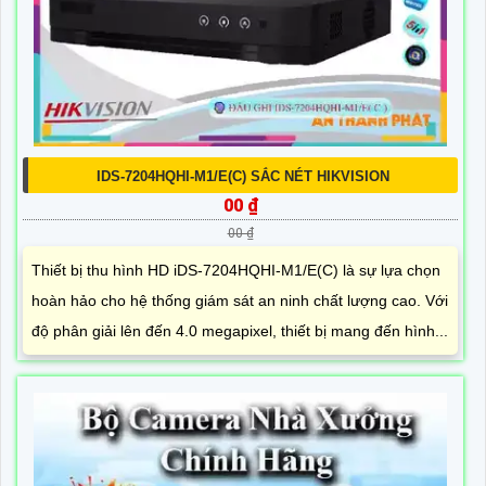
IDS-7204HQHI-M1/E(C) SẮC NÉT HIKVISION
00 ₫
00 ₫
Thiết bị thu hình HD iDS-7204HQHI-M1/E(C) là sự lựa chọn
hoàn hảo cho hệ thống giám sát an ninh chất lượng cao. Với
độ phân giải lên đến 4.0 megapixel, thiết bị mang đến hình...