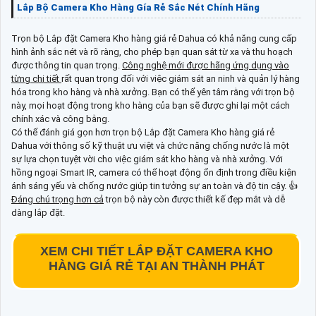
Lắp Bộ Camera Kho Hàng Gía Rẻ Sắc Nét Chính Hãng
Trọn bộ Lắp đặt Camera Kho hàng giá rẻ Dahua có khả năng cung cấp
hình ảnh sắc nét và rõ ràng, cho phép bạn quan sát từ xa và thu hoạch
được thông tin quan trọng.
Công nghệ mới được hãng ứng dụng vào
từng chi tiết
rất quan trọng đối với việc giám sát an ninh và quản lý hàng
hóa trong kho hàng và nhà xưởng. Bạn có thể yên tâm rằng với trọn bộ
này, mọi hoạt động trong kho hàng của bạn sẽ được ghi lại một cách
chính xác và công bằng.
Có thể đánh giá gọn hơn trọn bộ Lắp đặt Camera Kho hàng giá rẻ
Dahua với thông số kỹ thuật ưu việt và chức năng chống nước là một
sự lựa chọn tuyệt vời cho việc giám sát kho hàng và nhà xưởng. Với
hồng ngoại Smart IR, camera có thể hoạt động ổn định trong điều kiện
ánh sáng yếu và chống nước giúp tin tưởng sự an toàn và độ tin cậy. 👍
Đáng chú trọng hơn cả
trọn bộ này còn được thiết kế đẹp mắt và dễ
dàng lắp đặt.
XEM CHI TIẾT
LẮP ĐẶT CAMERA KHO
HÀNG GIÁ RẺ
TẠI AN THÀNH PHÁT