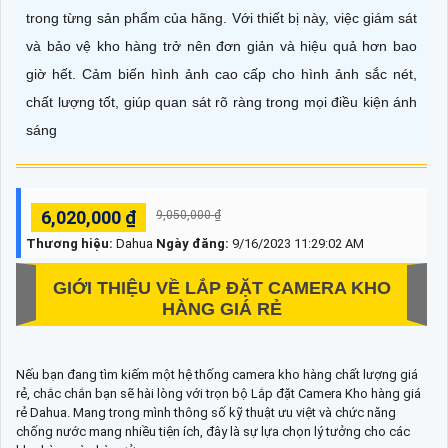
trong từng sản phẩm của hãng. Với thiết bị này, việc giám sát
và bảo vệ kho hàng trở nên đơn giản và hiệu quả hơn bao
giờ hết. Cảm biến hình ảnh cao cấp cho hình ảnh sắc nét,
chất lượng tốt, giúp quan sát rõ ràng trong mọi điều kiện ánh
sáng
6,020,000 ₫
9,050,000 ₫
Thương hiệu:
Dahua
Ngày đăng:
9/16/2023 11:29:02 AM
GIỚI THIỆU VỀ
LẮP ĐẶT CAMERA KHO
HÀNG GIÁ RẺ
Nếu bạn đang tìm kiếm một hệ thống camera kho hàng chất lượng giá
rẻ, chắc chắn bạn sẽ hài lòng với trọn bộ Lắp đặt Camera Kho hàng giá
rẻ Dahua. Mang trong mình thông số kỹ thuật ưu việt và chức năng
chống nước mang nhiều tiện ích, đây là sự lựa chọn lý tưởng cho các