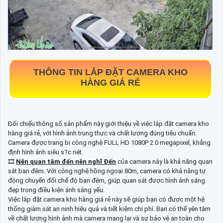
THÔNG TIN
LẮP ĐẶT CAMERA KHO
HÀNG GIÁ RẺ
Đối chiếu thông số sản phẩm này giới thiệu về việc lắp đặt camera kho
hàng giá rẻ, với hình ảnh trung thực và chất lượng đúng tiêu chuẩn.
Camera được trang bị công nghệ FULL HD 1080P 2.0 megapixel, khẳng
định hình ảnh siêu s?c nét.
🎞
Nên quan tâm đến nên nghĩ Đến
của camera này là khả năng quan
sát ban đêm. Với công nghệ hồng ngoại 80m, camera có khả năng tự
động chuyển đổi chế độ ban đêm, giúp quan sát được hình ảnh sáng
đẹp trong điều kiện ánh sáng yếu.
Việc lắp đặt camera kho hàng giá rẻ này sẽ giúp bạn có được một hệ
thống giám sát an ninh hiệu quả và tiết kiệm chi phí. Bạn có thể yên tâm
về chất lượng hình ảnh mà camera mang lại và sự bảo vệ an toàn cho