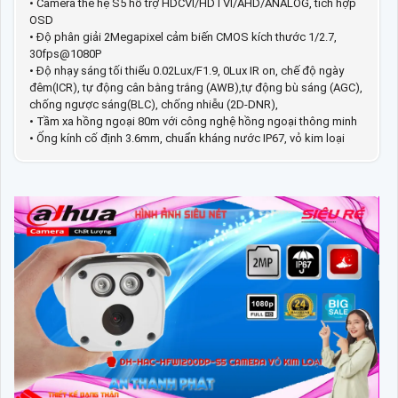
• Camera thế hệ S5 hỗ trợ HDCVI/HDTVI/AHD/ANALOG, tích hợp
OSD
• Độ phân giải 2Megapixel cảm biến CMOS kích thước 1/2.7,
30fps@1080P
• Độ nhạy sáng tối thiểu 0.02Lux/F1.9, 0Lux IR on, chế độ ngày
đêm(ICR), tự động cân bằng trắng (AWB),tự động bù sáng (AGC),
chống ngược sáng(BLC), chống nhiễu (2D-DNR),
• Tầm xa hồng ngoại 80m với công nghệ hồng ngoại thông minh
• Ống kính cố định 3.6mm, chuẩn kháng nước IP67, vỏ kim loại