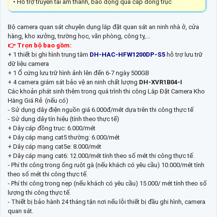
• Hỗ trợ truyền tải âm thanh, báo động qua cáp đồng trục
Bộ camera quan sát chuyên dụng lắp đặt quan sát an ninh nhà ở, cửa
hàng, kho xưởng, trường học, văn phòng, công ty,...
👉 Trọn bộ bao gồm:
+ 1 thiết bị ghi hình trung tâm
DH-HAC-HFW1200DP-S5
hỗ trợ lưu trữ
dữ liệu camera
+ 1 Ổ cứng lưu trữ hình ảnh lên đến 6-7 ngày 500GB
+ 4 camera giám sát bảo vệ an ninh chất lượng
DH-XVR1B04-I
Các khoản phát sinh thêm trong quá trình thi công Lắp Đặt Camera Kho
Hàng Giá Rẻ (nếu có)
- Sử dụng dây điện nguồn giá 6.000đ/mét dựa trên thi công thực tế
- Sử dụng dây tín hiệu (tính theo thực tế)
+ Dây cáp đồng trục: 6.000/mét
+ Dây cáp mạng cat5 thường: 6.000/mét
+ Dây cáp mạng cat5e: 8.000/mét
+ Dây cáp mạng cat6: 12.000/mét tính theo số mét thi công thực tế.
- Phí thi công trong ống ruột gà (nếu khách có yêu cầu) 10.000/mét tính
theo số mét thi công thực tế.
- Phí thi công trong nẹp (nếu khách có yêu cầu) 15.000/ mét tính theo số
lượng thi công thực tế.
- Thiết bị bảo hành 24 tháng tận nơi nếu lỗi thiết bị đầu ghi hình, camera
quan sát.