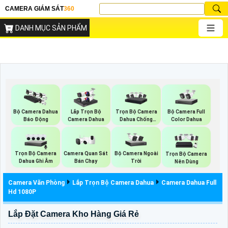
CAMERA GIÁM SÁT
360
DANH MỤC SẢN PHẨM
Trọn Bộ Camera
Bộ Camera Full
Bộ Camera Dahua
Lắp Trọn Bộ
Dahua Chống
Color Dahua
Báo Động
Camera Dahua
Trộm
Trọn Bộ Camera
Camera Quan Sát
Bộ Camera Ngoài
Trọn Bộ Camera
Dahua Ghi Âm
Bán Chạy
Trời
Nên Dùng
Camera Văn Phòng
Lắp Trọn Bộ Camera Dahua
Camera Dahua Full
Hd 1080P
Lắp Đặt Camera Kho Hàng Giá Rẻ