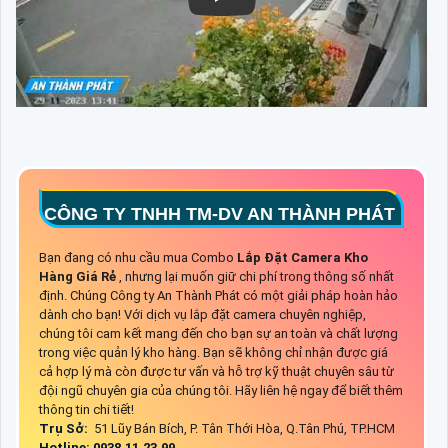
CÔNG TY TNHH TM-DV AN THÀNH PHÁT
Bạn đang có nhu cầu mua Combo
Lắp Đặt Camera Kho
Hàng Giá Rẻ
, nhưng lại muốn giữ chi phí trong thông số nhất
định. Chúng Công ty An Thành Phát có một giải pháp hoàn hảo
dành cho bạn! Với dịch vụ lắp đặt camera chuyên nghiệp,
chúng tôi cam kết mang đến cho bạn sự an toàn và chất lượng
trong việc quản lý kho hàng. Bạn sẽ không chỉ nhận được giá
cả hợp lý mà còn được tư vấn và hỗ trợ kỹ thuật chuyên sâu từ
đội ngũ chuyên gia của chúng tôi. Hãy liên hệ ngay để biết thêm
thông tin chi tiết!
Trụ Sở:
51 Lũy Bán Bích, P. Tân Thới Hòa, Q.Tân Phú, TP.HCM
Hotline: 0938.11.23.99