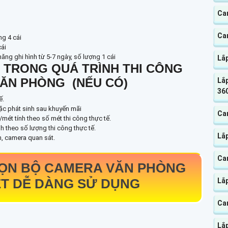
Ca
Ca
ng 4 cái
cái
ng ghi hình từ 5-7 ngày, số lượng 1 cái
Lắ
 TRONG QUÁ TRÌNH THI CÔNG
ĂN PHÒNG (NẾU CÓ)
Lắp
360
ế.
oặc phát sinh sau khuyến mãi
Ca
/mét tính theo số mét thi công thực tế.
nh theo số lượng thi công thực tế.
Lắp
nh, camera quan sát.
Ca
RỌN BỘ CAMERA VĂN PHÒNG
ÉT DỄ DÀNG SỬ DỤNG
Lắ
Cam
Lắ