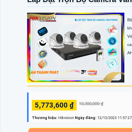
Bộ
kh
Vớ
ca
AH
5,773,600 ₫
10,300,000 ₫
Thương hiệu:
Hikvision
Ngày đăng:
12/13/2023 11:57:2