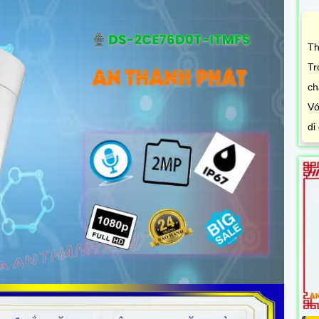
Th
Tr
ch
Vớ
di