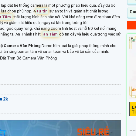
 lắp đặt hệ thống camera là một phương pháp hiệu quả. Đầy đủ bộ
 lựa chọn phù hợp, ⁂
tự tin
sự an toàn và giám sát chất lượng.
Cam
n Tâm
chất lượng hình ảnh sắc nét. Với khả năng xem được ban đêm
ý và giám sát hiệu quả, ngay cả khi trong bóng tối.
o, góc quay rộng, khả năng zoom linh hoạt và hỗ trợ kết nối mạng
hãng tại An Thành Phát,
an Tâm
độ tin cậy và hiệu quả trong việc sử
Bộ Camera Văn Phòng
Dome Kim loại là giải pháp thông minh cho
chắn rằng bạn an tâm về sự an toàn và bảo vệ tài sản của mình.
 Đặt Trọn Bộ Camera Văn Phòng
a 2k
L
T