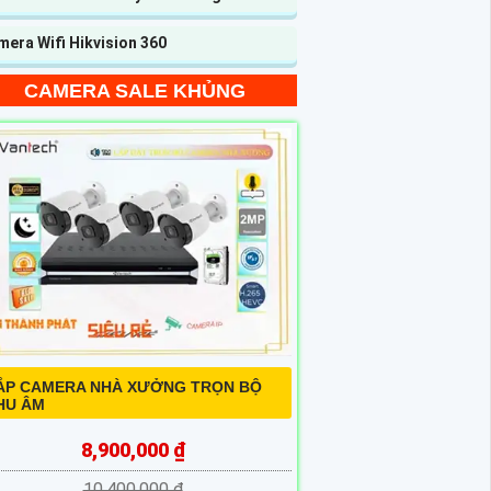
era Wifi Hikvision 360
CAMERA SALE KHỦNG
ẮP CAMERA NHÀ XƯỞNG TRỌN BỘ
HU ÂM
8,900,000 ₫
10,400,000 ₫