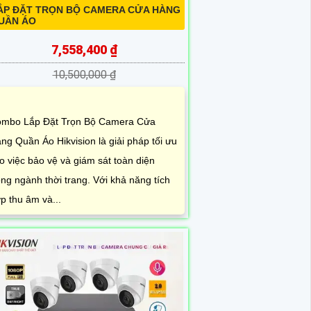
ẮP ĐẶT TRỌN BỘ CAMERA CỬA HÀNG
UẦN ÁO
7,558,400 ₫
10,500,000 ₫
mbo Lắp Đặt Trọn Bộ Camera Cửa
ng Quần Áo Hikvision là giải pháp tối ưu
o việc bảo vệ và giám sát toàn diện
ong ngành thời trang. Với khả năng tích
p thu âm và...