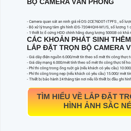
BỘ CAMERA VĂN PHÒNG
- Camera quan sát an ninh giá rẻ DS-2CE76D0T-ITPFS , số lượ
- Bộ xử lý trung tâm ghi hình iDS-7204HQHI-M1/S, số lượng 1 
- 1 thiết bị ổ cứng HDD chính hãng dung lượng 500GB có khả nă
CÁC KHOẢN PHÁT SINH THÊM
LẮP ĐẶT TRỌN BỘ CAMERA V
- Giá dây điện nguồn 6.000/mét tín theo số mét thi công thực t
- Giá dây mạng 6.000/mét tính theo số mét thi công thực tế h
- Phí thi công trong ống ruột gà (nếu khách có yêu cầu) 10.000
- Phí thi công trong nẹp (nếu khách có yêu cầu) 15.000/ mét tí
- Thiết bị bảo hành 24 tháng tận nơi nếu lỗi thiết bị đầu ghi hì
TÌM HIỂU VỀ
LẮP ĐẶT T
HÌNH ẢNH SẮC N