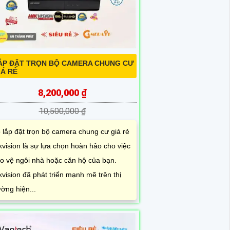
ẮP ĐẶT TRỌN BỘ CAMERA CHUNG CƯ
IÁ RẺ
8,200,000 ₫
10,500,000 ₫
 lắp đặt trọn bộ camera chung cư giá rẻ
kvision là sự lựa chọn hoàn hảo cho việc
o vệ ngôi nhà hoặc căn hộ của bạn.
kvision đã phát triển mạnh mẽ trên thị
ường hiện...