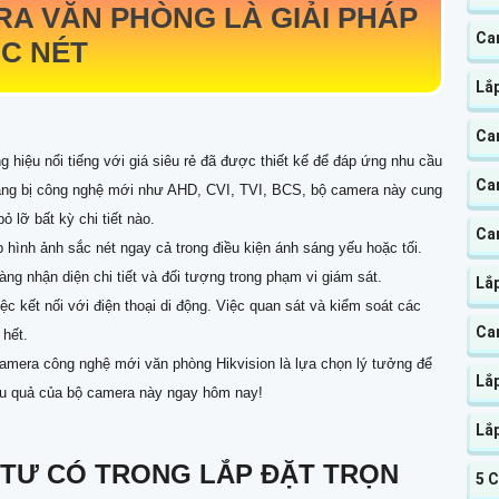
RA VĂN PHÒNG
LÀ GIẢI PHÁP
Ca
C NÉT
Lắ
Ca
hiệu nổi tiếng với giá siêu rẻ đã được thiết kế để đáp ứng nhu cầu
Ca
rang bị công nghệ mới như AHD, CVI, TVI, BCS, bộ camera này cung
 lỡ bất kỳ chi tiết nào.
Ca
hình ảnh sắc nét ngay cả trong điều kiện ánh sáng yếu hoặc tối.
ng nhận diện chi tiết và đối tượng trong phạm vi giám sát.
Lắp
c kết nối với điện thoại di động. Việc quan sát và kiểm soát các
Ca
 hết.
 camera công nghệ mới văn phòng Hikvision là lựa chọn lý tưởng để
Lắp
iệu quả của bộ camera này ngay hôm nay!
Lắ
ẬT TƯ CÓ TRONG LẮP ĐẶT TRỌN
5 