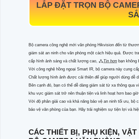
LẮP ĐẶT TRỌN BỘ CAME
SẮ
Bộ camera công nghệ mới văn phòng Hikvision đến từ thương 
giám sát an ninh cho văn phòng một cách hiệu quả. Được t
cấp hình ảnh sáng và chất lượng cao, ⁂
Tin hơn
bạn không bỏ
Với công nghệ hồng ngoại Smart IR, bộ camera này cung cấp 
Chất lượng hình ảnh được cải thiện để giúp người dùng dễ dà
Bên cạnh đó, bạn có thể dễ dàng giám sát từ xa thông qua việ
khu vực giám sát trở nên thuận tiện và linh hoạt hơn bao giờ
Với độ phân giải cao và khả năng bảo vệ an ninh tối ưu, bộ
bảo vệ văn phòng của bạn. Hãy trải nghiệm sự tiện lợi và h
CÁC THIẾT BỊ, PHỤ KIỆN, V