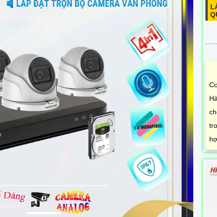
L
Q
Co
Hà
ch
tr
hợ