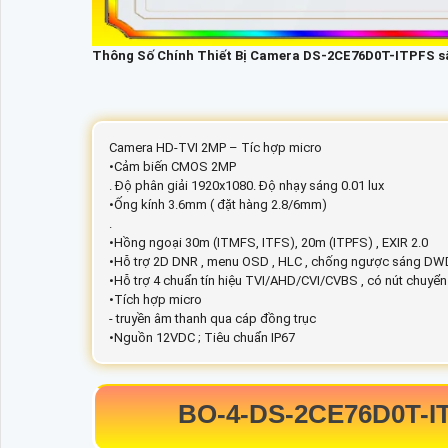
Thông Số Chính Thiết Bị Camera DS-2CE76D0T-ITPFS s
Camera HD-TVI 2MP – Tíc hợp micro
•Cảm biến CMOS 2MP
. Độ phân giải 1920x1080. Độ nhạy sáng 0.01 lux
•Ống kính 3.6mm ( đặt hàng 2.8/6mm)
.
•Hồng ngoại 30m (ITMFS, ITFS), 20m (ITPFS) , EXIR 2.0
•Hỗ trợ 2D DNR , menu OSD , HLC , chống ngược sáng D
•Hỗ trợ 4 chuẩn tín hiệu TVI/AHD/CVI/CVBS , có nút chuyển
•Tích hợp micro
- truyền âm thanh qua cáp đồng trục
•Nguồn 12VDC ; Tiêu chuẩn IP67
BO-4-
DS-2CE76D0T-I