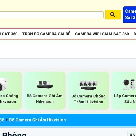
Came
Sát 3
 SÁT 360
TRỌN BỘ CAMERA GIÁ RẺ
CAMERA WIFI GIÁM SÁT 360
Đ
ra Chống
Bộ Camera Ghi Âm
Lắp Camera
Bô Camera Chống
ikvision
Hikvision
Sắc N
Trộm Hikvision
 Bộ
Bộ Camera Ghi Âm Hikvision
n Phòng
Bộ