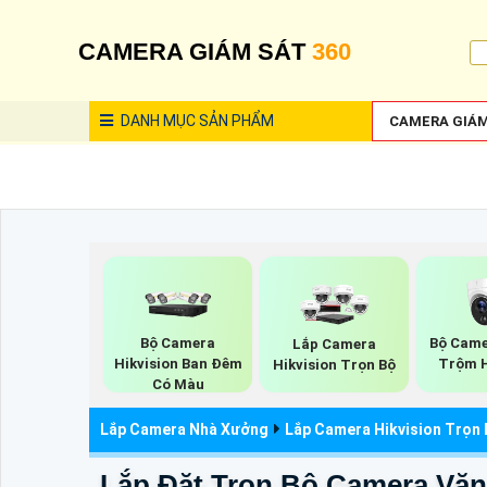
CAMERA GIÁM SÁT
360
DANH MỤC
SẢN PHẨM
CAMERA GIÁM
Bộ Camera
Bộ Came
Lắp Camera
Hikvision Ban Đêm
Trộm H
Hikvision Trọn Bộ
Có Màu
Lắp Camera Nhà Xưởng
Lắp Camera Hikvision Trọn
Lắp Đặt Trọn Bộ Camera Vă