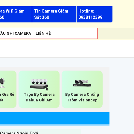
ra Wifi Giám
Tin Camera Giám
Hotline:
60
Sát 360
0938112399
ẦU GHI CAMERA
LIÊN HỆ
 Giá Rẻ
Trọn Bộ Camera
Bộ Camera Chống
ét
Dahua Ghi Âm
Trộm Visioncop
 Camera Ngoài Trời