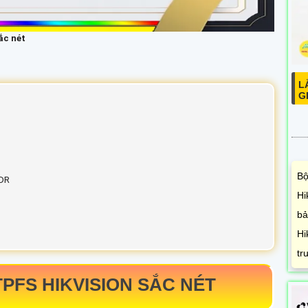
ắc nét
L
G
Bộ
WDR
Hi
bả
Hi
tr
TPFS
HIKVISION SẮC NÉT