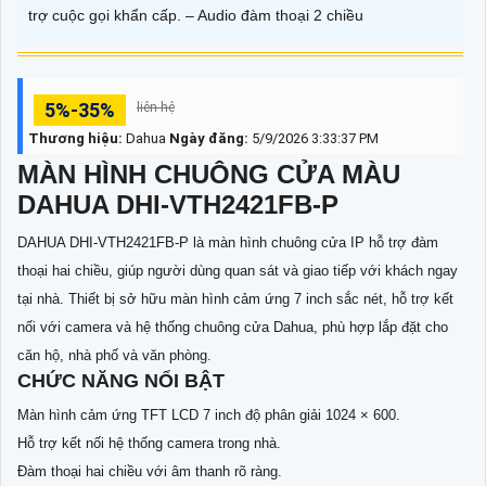
trợ cuộc gọi khẩn cấp. – Audio đàm thoại 2 chiều
5%-35%
liên hệ
Thương hiệu:
Dahua
Ngày đăng:
5/9/2026 3:33:37 PM
MÀN HÌNH CHUÔNG CỬA MÀU
DAHUA DHI-VTH2421FB-P
DAHUA DHI-VTH2421FB-P là màn hình chuông cửa IP hỗ trợ đàm
thoại hai chiều, giúp người dùng quan sát và giao tiếp với khách ngay
tại nhà. Thiết bị sở hữu màn hình cảm ứng 7 inch sắc nét, hỗ trợ kết
nối với camera và hệ thống chuông cửa Dahua, phù hợp lắp đặt cho
căn hộ, nhà phố và văn phòng.
CHỨC NĂNG NỔI BẬT
Màn hình cảm ứng TFT LCD 7 inch độ phân giải 1024 × 600.
Hỗ trợ kết nối hệ thống camera trong nhà.
Đàm thoại hai chiều với âm thanh rõ ràng.