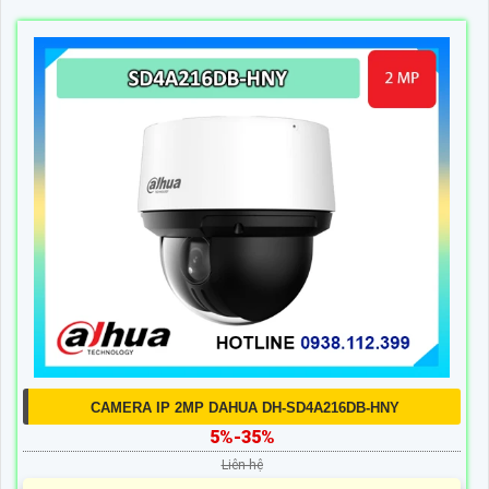
CAMERA IP 2MP DAHUA DH-SD4A216DB-HNY
5%-35%
Liên hệ