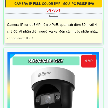
CAMERA IP FULL COLOR 5MP IMOU IPC-PS8DP-5V0
5%-35%
liên hệ
Camera IP turret 5MP hỗ trợ PoE, quan sát đêm 30m với 4
chế độ, AI nhận diện người và xe, đèn cảnh báo nhấp nháy,
chống nước IP67