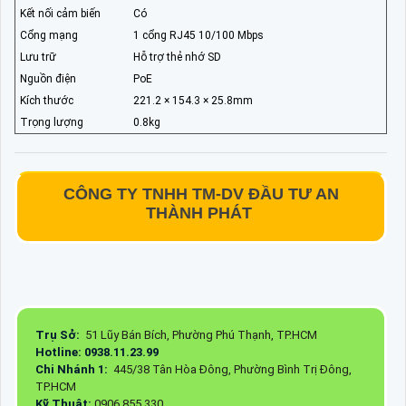
Kết nối cảm biến
Có
Cổng mạng
1 cổng RJ45 10/100 Mbps
Lưu trữ
Hỗ trợ thẻ nhớ SD
Nguồn điện
PoE
Kích thước
221.2 × 154.3 × 25.8mm
Trọng lượng
0.8kg
CÔNG TY TNHH TM-DV ĐẦU TƯ AN
THÀNH PHÁT
Trụ Sở:
51 Lũy Bán Bích, Phường Phú Thạnh, TP.HCM
Hotline: 0938.11.23.99
Chi Nhánh 1:
445/38 Tân Hòa Đông, Phường Bình Trị Đông,
TP.HCM
Kỹ Thuật:
0906.855.330