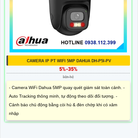
CAMERA IP PT WIFI 5MP DAHUA DH-P5I-PV
5%-35%
liên hệ
- Camera WiFi Dahua 5MP quay quét giám sát toàn cảnh. -
Auto Tracking thông minh, tự động theo dõi đối tượng. -
Cảnh báo chủ động bằng còi hú & đèn chớp khi có xâm
nhập