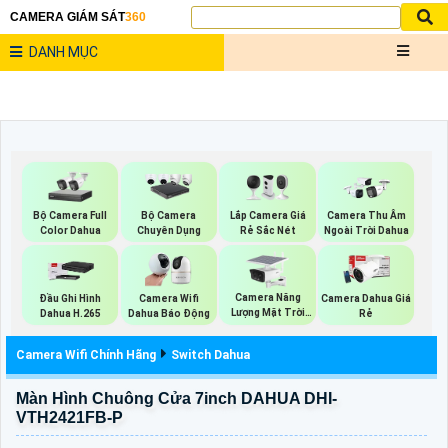
CAMERA GIÁM SÁT
360
DANH MỤC
Bộ Camera Full
Lắp Camera Giá
Bộ Camera
Camera Thu Âm
Color Dahua
Rẻ Sắc Nét
Chuyên Dụng
Ngoài Trời Dahua
Camera Năng
Đầu Ghi Hình
Camera Wifi
Camera Dahua Giá
Lượng Mặt Trời
Dahua H.265
Dahua Báo Động
Rẻ
Dahua
Camera Wifi Chính Hãng
Switch Dahua
Màn Hình Chuông Cửa 7inch DAHUA DHI-
VTH2421FB-P