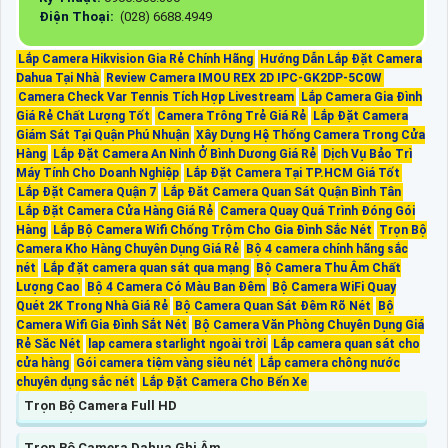
Điện Thoại:
(028) 6688.4949
Lắp Camera Hikvision Gia Rẻ Chính Hãng
Hướng Dẫn Lắp Đặt Camera
Dahua Tại Nhà
Review Camera IMOU REX 2D IPC-GK2DP-5C0W
Camera Check Var Tennis Tích Hợp Livestream
Lắp Camera Gia Đình
Giá Rẻ Chất Lượng Tốt
Camera Trông Trẻ Giá Rẻ
Lắp Đặt Camera
Giám Sát Tại Quận Phú Nhuận
Xây Dựng Hệ Thống Camera Trong Cửa
Hàng
Lắp Đặt Camera An Ninh Ở Bình Dương Giá Rẻ
Dịch Vụ Bảo Trì
Máy Tính Cho Doanh Nghiệp
Lắp Đặt Camera Tại TP.HCM Giá Tốt
Lắp Đặt Camera Quận 7
Lắp Đăt Camera Quan Sát Quận Bình Tân
Lắp Đặt Camera Cửa Hàng Giá Rẻ
Camera Quay Quá Trình Đóng Gói
Hàng
Lắp Bộ Camera Wifi Chống Trộm Cho Gia Đình Sắc Nét
Trọn Bộ
Camera Kho Hàng Chuyên Dụng Giá Rẻ
Bộ 4 camera chính hãng sắc
nét
Lắp đặt camera quan sát qua mạng
Bộ Camera Thu Âm Chất
Lượng Cao
Bộ 4 Camera Có Màu Ban Đêm
Bộ Camera WiFi Quay
Quét 2K Trong Nhà Giá Rẻ
Bộ Camera Quan Sát Đêm Rõ Nét
Bộ
Camera Wifi Gia Đình Sắt Nét
Bộ Camera Văn Phòng Chuyên Dụng Giá
Rẻ Săc Nét
lap camera starlight ngoài trời
Lắp camera quan sát cho
cửa hàng
Gói camera tiệm vàng siêu nét
Lắp camera chông nước
chuyên dụng sắc nét
Lắp Đặt Camera Cho Bến Xe
Trọn Bộ Camera Full HD
Trọn Bộ Camera Dahua Ghi Âm