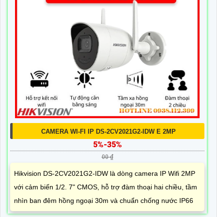
CAMERA WI-FI IP DS-2CV2021G2-IDW E 2MP
5%-35%
00 ₫
Hikvision DS-2CV2021G2-IDW là dòng camera IP Wifi 2MP
với cảm biến 1/2. 7" CMOS, hỗ trợ đàm thoại hai chiều, tầm
nhìn ban đêm hồng ngoại 30m và chuẩn chống nước IP66