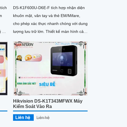
tích
DS-K1F600U-D6E-F tích hợp nhận diện
ôn
khuôn mặt, vân tay và thẻ EM/Mifare,
cho phép xác thực nhanh chóng với dung
lượng lưu trữ lớn. Thiết kế màn hình cảm
0
ứng LCD 3
Hikvision DS-K1T343MFWX Máy
Kiểm Soát Vào Ra
Liên hệ
Liên hệ