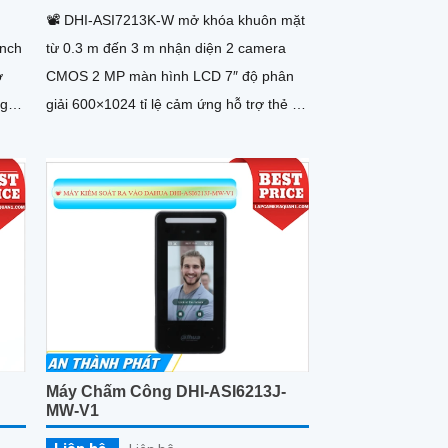
📽 DHI-ASI7213K-W mở khóa khuôn mặt
inch
từ 0.3 m đến 3 m nhận diện 2 camera
ợ
CMOS 2 MP màn hình LCD 7″ độ phân
ng
giải 600×1024 tỉ lệ cảm ứng hỗ trợ thẻ IC
rữ
mật khẩu mã QR code ghi được lên đến
hi
300.000 bản ghi cho khả năng lưu trữ
E
50.000 khuôn mặt và 100.000 thẻ người
hợp
dùng đáp ứng môi trường ngoài trời từ
-30 °C đến +60 °C chuẩn IP65.
Máy Chấm Công DHI-ASI6213J-
MW-V1