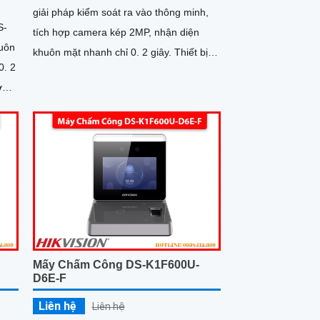
giải pháp kiểm soát ra vào thông minh,
S-
tích hợp camera kép 2MP, nhận diện
uôn
khuôn mặt nhanh chỉ 0. 2 giây. Thiết bị
0. 2
hỗ trợ 6
Mấy Chấm Công DS-K1F600U-
D6E-F
Liên hệ
Liên hệ