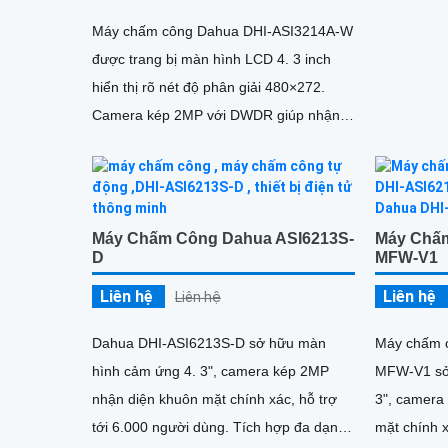
trữ tới 300
Máy chấm công Dahua DHI-ASI3214A-W
được trang bị màn hình LCD 4. 3 inch
hiển thị rõ nét độ phân giải 480×272.
Camera kép 2MP với DWDR giúp nhận
diện khuôn mặt chính xác ngay cả...
Máy Chấm Công Dahua ASI6213S-
Máy Chấm
D
MFW-V1
Liên hệ
Liên hệ
Liên hệ
Dahua DHI-ASI6213S-D sở hữu màn
Máy chấm 
hình cảm ứng 4. 3", camera kép 2MP
MFW-V1 sở
nhận diện khuôn mặt chính xác, hỗ trợ
3", camera
tới 6.000 người dùng. Tích hợp đa dạng
mặt chính xác