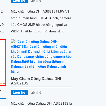
Liên hệ
Liên hệ
3E-
Máy chấm công DHI-ASI6213J-MW-V1
ộ
sở hữu màn hình LCD 4. 3 inch, camera
kép CMOS 2MP hỗ trợ hồng ngoại và
õ
WDR. Thiết bị hỗ trợ mở khóa bằng
khuôn mặt, thẻ, mật khẩu, mã QR với
dung lượng 20
Máy Chấm Công Dahua DHI-
ASI6213S
-
Liên hệ
Liên hệ
Máy chấm công Dahua DHI-ASI6213S là