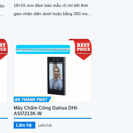
18×15 mm đảm bảo mẫu rõ chi tiết thời
uôn
gian nhận diện dưới hoặc bằng 350 ms
c
nguồn 5 VDC 60 mA trọng lượng nhẹ chỉ
vân
0,15 kg kích thước 75×45×22 mm hoạt
ự
động tin cậy trong nhiệt độ −20° đến
m
+55° C độ ẩm ≤ 85 %.
ng
t.
Máy Chấm Công Dahua DHI-
ASI7213K-W
Liên hệ
Liên hệ