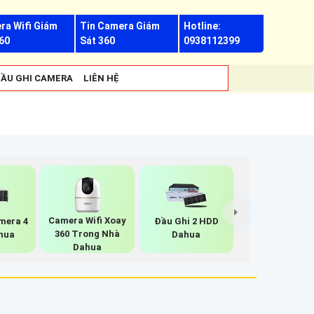
ra Wifi Giám
Tin Camera Giám
Hotline:
60
Sát 360
0938112399
ẦU GHI CAMERA
LIÊN HỆ
Camera Wifi Xoay
mera 4
Đầu Ghi 2 HDD
360 Trong Nhà
hua
Dahua
Dahua