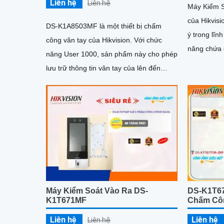
Liên hệ
Liên hệ
Máy Kiểm 
của Hikvis
DS-K1A8503MF là một thiết bị chấm
ý trong lĩnh v
công vân tay của Hikvision. Với chức
năng chứa 
năng User 1000, sản phẩm này cho phép
không chỉ 
lưu trữ thông tin vân tay của lên đến
vừa và nhỏ
1000 người dùng
chức lớn
Máy Kiểm Soát Vào Ra DS-
DS-K1T67
K1T671MF
Chấm Cô
Liên hệ
Liên hệ
Liên hệ