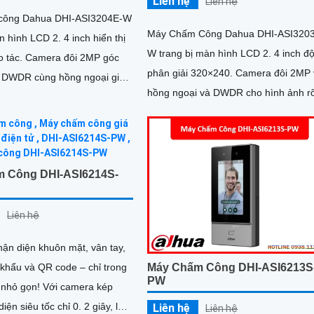
Liên hệ
Liên hệ
công Dahua DHI-ASI3204E-W
Máy Chấm Công Dahua DHI-ASI320
n hình LCD 2. 4 inch hiển thị
W trang bị màn hình LCD 2. 4 inch đ
 đôi 2MP góc
phân giải 320×240. Camera đôi 2MP với
ợ DWDR cùng hồng ngoại giúp
hồng ngoại và DWDR cho hình ảnh r
hính xác trong...
trong điều kiện ngược sáng
 Công DHI-ASI6214S-
Liên hệ
hận diện khuôn mặt, vân tay,
Máy Chấm Công DHI-ASI6213S
 khẩu và QR code – chỉ trong
PW
ị nhỏ gọn! Với camera kép
iện siêu tốc chỉ 0. 2 giây, lưu
Liên hệ
Liên hệ