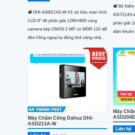
📽 Bộ Kiểm
📽 DHI-ASI8214S-W-V1 sở hữu màn hình
ASI7214S-W
LCD 8″ độ phân giải 1280×800 cùng
phân giải 
camera kép CMOS 2 MP có WDR 120 dB
diện khuôn 
đèn hồng ngoại tự động khả năng nhận
tốc độ 0.2
diện mặt từ 0,3 m đến 3,0 m với thời gian
lưu trữ lên
chỉ 0,2s độ chính xác lên đến 99,9% hỗ
thẻ 10.000
trợ đồng thời 6 khuôn mặt trong một lần
ghi đảm bảo
quét lưu trữ tới 100.000 khuôn mặt cùng
100.000 người dùng cùng lúc.
Máy Chấm
ASI3204
Máy Chấm Công Dahua DHI-
ASI3213A-W
Liên hệ