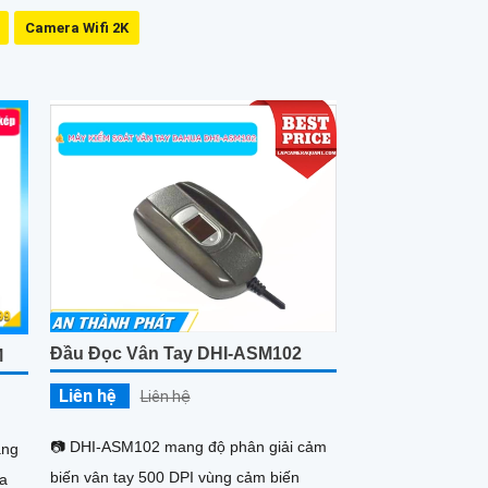
Camera Wifi 2K
Đầu Đọc Vân Tay DHI-ASM102
M
Liên hệ
Liên hệ
📷 DHI-ASM102 mang độ phân giải cảm
ang
biến vân tay 500 DPI vùng cảm biến
ra