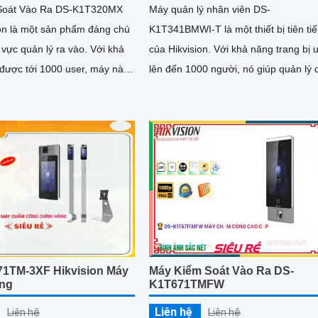
Soát Vào Ra DS-K1T320MX
Máy quản lý nhân viên DS-
ion là một sản phẩm đáng chú
K1T341BMWI-T là một thiết bị tiên ti
ực quản lý ra vào. Với khả
của Hikvision. Với khả năng trang bị user
được tới 1000 user, máy này
lên đến 1000 người, nó giúp quản lý 
phục vụ cho các doanh nghiệp
dàng hơn trong việc kiểm soát và the
 mà còn phù hợp cho các tổ
dõi nhân viên
1TM-3XF Hikvision Máy
Máy Kiểm Soát Vào Ra DS-
ng
K1T671TMFW
Liên hệ
Liên hệ
Liên hệ