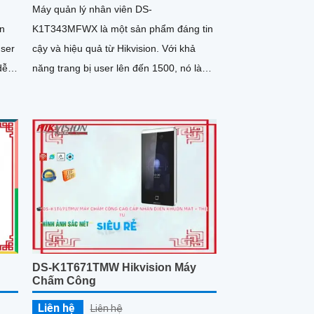
Máy quản lý nhân viên DS-
ến
K1T343MFWX là một sản phẩm đáng tin
cậy và hiệu quả từ Hikvision. Với khả
dễ
năng trang bị user lên đến 1500, nó là
o
một giải pháp tốt cho việc quản lý nhân
viên trong các tổ chức và doanh nghiệp
DS-K1T671TMW Hikvision Máy
Chấm Công
Liên hệ
Liên hệ