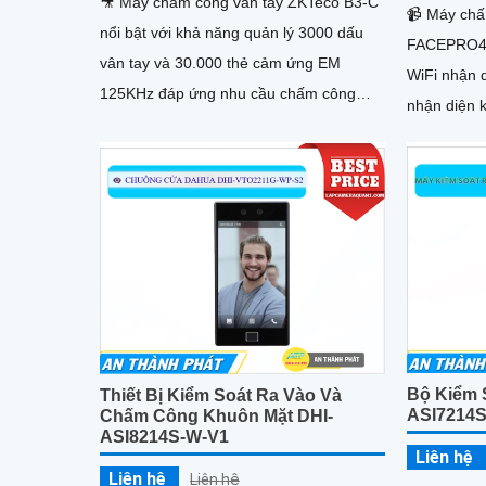
🎥 Máy chấm công vân tay ZKTeco B3-C
📹 Máy ch
nổi bật với khả năng quản lý 3000 dấu
FACEPRO4 
vân tay và 30.000 thẻ cảm ứng EM
WiFi nhận 
125KHz đáp ứng nhu cầu chấm công
nhận diện 
chuyên nghiệp cho doanh nghiệp vừa và
thẻ.Trang 
lớn. Hệ thống hoạt động ổn định nhờ
4 inch (48
chip Intel xử lý nhanh dưới 0.5 giây hỗ
inch, lưu t
trợ kết nối TCP/IP USB và có thể liên kết
bản ghi. C
máy in bill tiện lợi.
Hỗ trợ phầ
TCP/IP và 
Bộ Kiểm 
Thiết Bị Kiểm Soát Ra Vào Và
ASI7214
Chấm Công Khuôn Mặt DHI-
ASI8214S-W-V1
Liên hệ
Liên hệ
Liên hệ