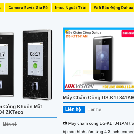
t
Camera Ezviz Giá Rẻ
Imou Ngoài Trời
Wifi Báo Động Dahua
Máy Chấm Công DS-K1T341A
m Công Khuôn Mặt
Liên hệ
Liên hệ
4 ZKTeco
📷 Máy chấm công DS-K1T341AM tr
Liên hệ
bị màn hình cảm ứng 4.3 inch, came