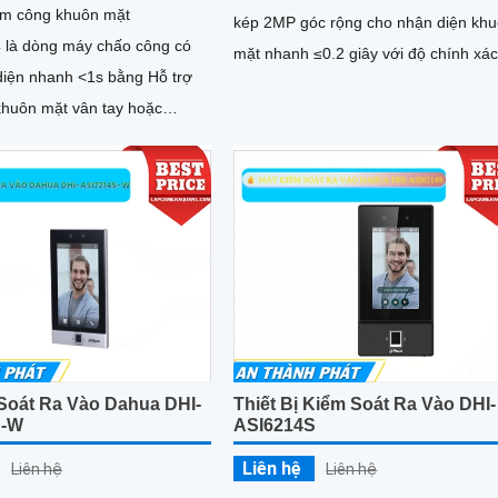
ấm công khuôn mặt
kép 2MP góc rộng cho nhận diện kh
là dòng máy chấo công có
mặt nhanh ≤0.2 giây với độ chính xá
diện nhanh <1s bằng Hỗ trợ
>99%. Hỗ trợ 1500 khuôn mặt, 1500 
khuôn mặt vân tay hoặc
tay, 1500 thẻ và lưu trữ tới 150.000 s
bị màn hình LED cảm ứng màu
kiện. Tích hợp AI chống giả mạo, đà
0×800) Màn hình cảm ứng 4
thoại 2 chiều, nhiều chế độ chấm cô
rữ 3.000 khuôn mặt và 200.000
và mở cửa qua ứng dụng Hik-Connec
huẩn IP65 chống nước và bụi.
n mềm Wise Eye Mix 3 kết nối
WiFi.
Soát Ra Vào Dahua DHI-
Thiết Bị Kiểm Soát Ra Vào DHI-
S-W
ASI6214S
Liên hệ
Liên hệ
Liên hệ