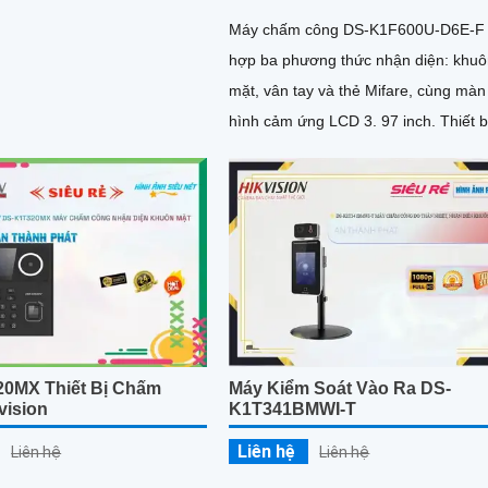
ng thức xác thực như vân tay,
Máy chấm công DS-K1F600U-D6E-F 
hẩu, QR
hợp ba phương thức nhận diện: khu
mặt, vân tay và thẻ Mifare, cùng màn
hình cảm ứng LCD 3. 97 inch. Thiết bị hỗ
trợ lưu trữ đến 2.000 khuôn mặt và 2
0MX Thiết Bị Chấm
Máy Kiểm Soát Vào Ra DS-
vision
K1T341BMWI-T
Liên hệ
Liên hệ
Liên hệ