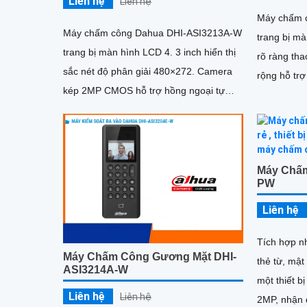
Liên hệ
Liên hệ
Máy chấm 
Máy chấm công Dahua DHI-ASI3213A-W
trang bị mà
trang bị màn hình LCD 4. 3 inch hiển thị
rõ ràng thao tác. Camera
sắc nét độ phân giải 480×272. Camera
rộng hỗ tr
kép 2MP CMOS hỗ trợ hồng ngoại tự
nhận diện c
động giúp nhận diện khuôn mặt...
Máy Chấm
PW
Liên hệ
Tích hợp n
Máy Chấm Công Gương Mặt DHI-
thẻ từ, mật
ASI3214A-W
một thiết b
Liên hệ
Liên hệ
2MP, nhận d