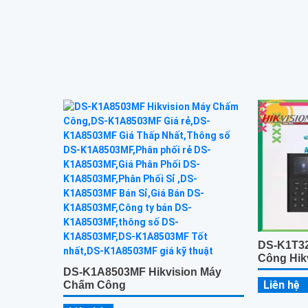
xác thực, lưu trữ 300
nhiều phươ
thẻ, mật k
DS-K1T32
Công Hik
DS-K1A8503MF Hikvision Máy
Liên hệ
Chấm Công