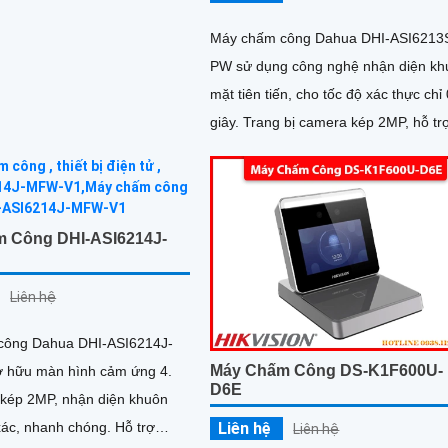
Máy chấm công Dahua DHI-ASI6213
PW sử dụng công nghệ nhận diện kh
mặt tiên tiến, cho tốc độ xác thực chỉ 
giây. Trang bị camera kép 2MP, hỗ trợ
hồng ngoại, kết nối Wi-Fi và PoE
 Công DHI-ASI6214J-
Liên hệ
công Dahua DHI-ASI6214J-
Máy Chấm Công DS-K1F600U-
 hữu màn hình cảm ứng 4.
D6E
 kép 2MP, nhận diện khuôn
, nhanh chóng. Hỗ trợ
Liên hệ
Liên hệ