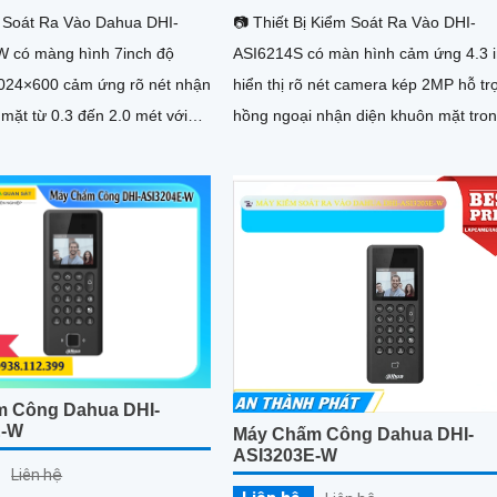
 Soát Ra Vào Dahua DHI-
📷 Thiết Bị Kiểm Soát Ra Vào DHI-
 có màng hình 7inch độ
ASI6214S có màn hình cảm ứng 4.3 
1024×600 cảm ứng rõ nét nhận
hiển thị rõ nét camera kép 2MP hỗ tr
mặt từ 0.3 đến 2.0 mét với
hồng ngoại nhận diện khuôn mặt tro
s độ chuẩn xác lên đến 99.9%
0.2 giây với độ chính xác 99.9% lưu t
 tới 50.000 khuôn mặt 100.000
6000 người dùng cùng 300.000 bản g
 dấu vân tay kèm 300.000 bản
kết nối linh hoạt qua LAN WiFi và Po
 quản lý lớn hiệu quả cao.
đạt chuẩn IP65 chống bụi nước phù 
dùng cả ngoài trời lẫn trong nhà.
 Công Dahua DHI-
E-W
Máy Chấm Công Dahua DHI-
ASI3203E-W
Liên hệ