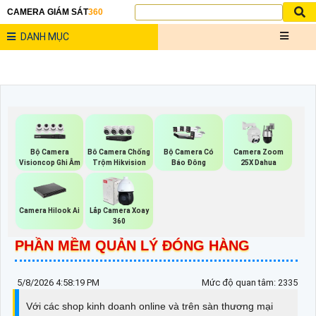
CAMERA GIÁM SÁT
360
DANH MỤC
Bộ Camera
Bô Camera Chống
Bộ Camera Có
Camera Zoom
Visioncop Ghi Âm
Trộm Hikvision
Báo Đông
25X Dahua
Camera Hilook Ai
Lắp Camera Xoay
360
PHẦN MỀM QUẢN LÝ ĐÓNG HÀNG
5/8/2026 4:58:19 PM
Mức độ quan tâm: 2335
Với các shop kinh doanh online và trên sàn thương mại