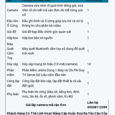
Tên
Thông tin nên biết
Số Lượng
Camera vừa nhìn rõ quá trình đóng gói, vừa
Camera
nhìn rõ chi tiết mã vận đơn chi tiết từng con
1
số
Đầu Ghi -
Đầu ghi hình và ổ cứng giúp lưu trữ và xử lý
1
Ổ Cứng
thông tin cho phần tải video
Giá đỡ
Giá đỡ kẹp điều chỉnh góc quan sát
1
Hộp box
Hộp box bảo vệ nguồn
1
Máy
Quét
Máy quét bluetooth cầm tay sử dụng để quét
1
Câm
mã vạch
Tay
Dây cáp
Dây cáp mạng tín hiệu (10 mét/camera)
10
Phần
Phần Mềm online Dùng 1 Máy và Chi Phí Duy
1
mềm
Trì Server Dữ Liệu năm đầu tiên
Công lắp
Công lắp đặt kéo cáp, lắp đặt thiết bị và cài
1
đặt
đặt (gói)
Phụ kiện thi công (dây rút, băng keo, đinh
Phụ kiện
1
móc, tắc kê, ốc vít, phích cắm, RJ45)
Liên hệ:
Giá lắp camera mã vận đơn
09338112399
Khách Hàng Có Thể Linh Hoạt Nâng Cấp Hoặc Đưa Ra Yêu Cầu Của