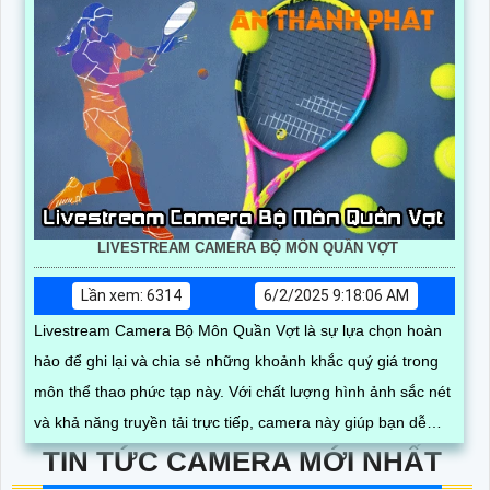
LIVESTREAM CAMERA BỘ MÔN QUẦN VỢT
Lần xem: 6314
6/2/2025 9:18:06 AM
Livestream Camera Bộ Môn Quần Vợt là sự lựa chọn hoàn
hảo để ghi lại và chia sẻ những khoảnh khắc quý giá trong
môn thể thao phức tạp này. Với chất lượng hình ảnh sắc nét
và khả năng truyền tải trực tiếp, camera này giúp bạn dễ
dàng theo dõi và ghi lại các trận đấu quần vợt để giữ lại
TIN TỨC CAMERA MỚI NHẤT
những kỷ niệm đáng nhớ