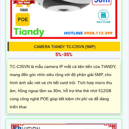
CAMERA TIANDY TC-C35VN (5MP)
5%-35%
TC-C35VN là mẫu camera IP mắt cá tiên tiến của TIANDY,
mang đến góc nhìn siêu rộng với độ phân giải 5MP, cho
hình ảnh sắc nét và chi tiết vượt trội. Tích hợp micro thu
âm, hồng ngoại tầm xa 30m, hỗ trợ khe thẻ nhớ 512GB
cùng công nghệ POE giúp tiết kiệm chi phí và dễ dàng
triển khai