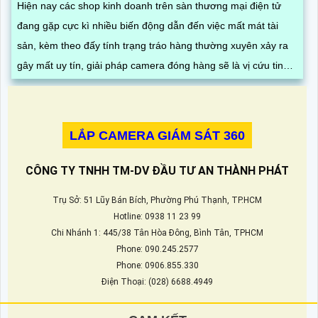
Hiện nay các shop kinh doanh trên sàn thương mại điện tử
đang gặp cực kì nhiều biến động dẫn đến việc mất mát tài
sản, kèm theo đấy tính trạng tráo hàng thường xuyên xảy ra
gây mất uy tín, giải pháp camera đóng hàng sẽ là vị cứu tinh
cho bạn, nhờ quay rõ mã vận đơn và quy trình đóng gói hàng
hóa
LẮP CAMERA GIÁM SÁT 360
CÔNG TY TNHH TM-DV ĐẦU TƯ AN THÀNH PHÁT
Trụ Sở: 51 Lũy Bán Bích, Phường Phú Thạnh, TP.HCM
Hotline: 0938 11 23 99
Chi Nhánh 1: 445/38 Tân Hòa Đông, Bình Tân, TPHCM
Phone: 090.245.2577
Phone: 0906.855.330
Điện Thoại: (028) 6688.4949