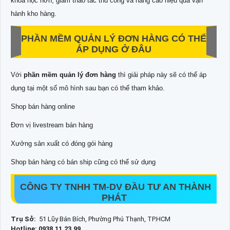
khoa học hơn, giảm thao tác thủ công và nâng cao hiệu quả vận
hành kho hàng.
PHẦN MỀM QUẢN LÝ ĐƠN HÀNG CÓ THỂ
ÁP DỤNG Ở ĐÂU
Với
phần mềm quản lý đơn hàng
thì giải pháp này sẽ có thể áp
dụng tại một số mô hình sau bạn có thể tham khảo.
Shop bán hàng online
Đơn vị livestream bán hàng
Xưởng sản xuất có đóng gói hàng
Shop bán hàng có bán ship cũng có thể sử dụng
CÔNG TY TNHH TM-DV ĐẦU TƯ AN THÀNH
PHÁT
Trụ Sở:
51 Lũy Bán Bích, Phường Phú Thạnh, TP.HCM
Hotline: 0938.11.23.99