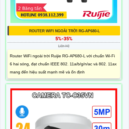
ROUTER WIFI NGOÀI TRỜI RG-AP680-L
5%-35%
Liên Hệ
Router WiFi ngoài trời Ruijie RG-AP680-L với chuẩn Wi-Fi
6 hai sóng, đạt chuẩn IEEE 802. 11a/b/g/n/ac và 802. 11ax
mang đến hiệu suất mạnh mẽ và ổn định