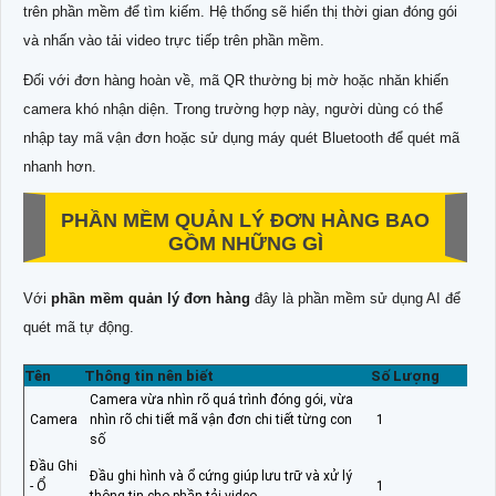
trên phần mềm để tìm kiếm. Hệ thống sẽ hiển thị thời gian đóng gói
và nhấn vào tải video trực tiếp trên phần mềm.
Đối với đơn hàng hoàn về, mã QR thường bị mờ hoặc nhăn khiến
camera khó nhận diện. Trong trường hợp này, người dùng có thể
nhập tay mã vận đơn hoặc sử dụng máy quét Bluetooth để quét mã
nhanh hơn.
PHẦN MỀM QUẢN LÝ ĐƠN HÀNG BAO
GỒM NHỮNG GÌ
Với
phần mềm quản lý đơn hàng
đây là phần mềm sử dụng AI để
quét mã tự động.
Tên
Thông tin nên biết
Số Lượng
Camera vừa nhìn rõ quá trình đóng gói, vừa
Camera
nhìn rõ chi tiết mã vận đơn chi tiết từng con
1
số
Đầu Ghi
Đầu ghi hình và ổ cứng giúp lưu trữ và xử lý
- Ổ
1