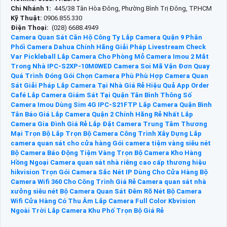
Chi Nhánh 1:
445/38 Tân Hòa Đông, Phường Bình Trị Đông, TP.HCM
Kỹ Thuật:
0906.855.330
Điện Thoại:
(028) 6688.4949
Camera Quan Sát Căn Hộ
Công Ty Lắp Camera Quận 9
Phân
Phối Camera Dahua Chính Hãng
Giải Pháp Livestream Check
Var Pickleball
Lắp Camera Cho Phòng Mỗ
Camera Imou 2 Mắt
Trong Nhà IPC-S2XP-10M0WED
Camera Soi Mã Vận Đơn Quay
Quá Trình Đóng Gói
Chọn Camera Phù Phù Hợp
Camera Quan
Sát
Giải Pháp Lắp Camera Tại Nhà Giá Rẻ Hiệu Quả
App Order
Café
Lắp Camera Giám Sát Tại Quận Tân Bình
Thông Số
Camera Imou Dùng Sim 4G IPC-S21FTP
Lăp Camera Quận Bình
Tân
Báo Giá Lắp Camera Quận 2 Chính Hãng Rẻ Nhất
Lắp
Camera Gia Đình Giá Rẻ
Lắp Đặt Camera Trung Tâm Thương
Mại Trọn Bộ
Lắp Trọn Bộ Camera Công Trình Xây Dựng
Lắp
camera quan sát cho cửa hàng
Gói camera tiệm vàng siêu nét
Bộ Camera Báo Động Tiệm Vàng
Trọn Bộ Camera Kho Hàng
Hồng Ngoại
Camera quan sát nhà riêng cao cấp thương hiệu
hikvision
Trọn Gói Camera Sắc Nét IP Dùng Cho Cửa Hàng
Bộ
Camera Wifi 360 Cho Công Trình Giá Rẻ
Camera quan sát nhà
xưởng siêu nét
Bộ Camera Quan Sát Đêm Rõ Nét
Bộ Camera
Wifi Cửa Hàng Có Thu Âm
Lắp Camera Full Color Kbvision
Ngoài Trời
Lắp Camera Khu Phố Trọn Bộ Giá Rẻ