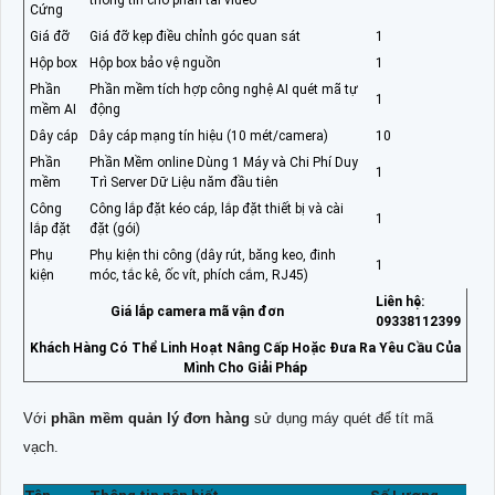
thông tin cho phần tải video
Cứng
Giá đỡ
Giá đỡ kẹp điều chỉnh góc quan sát
1
Hộp box
Hộp box bảo vệ nguồn
1
Phần
Phần mềm tích hợp công nghệ AI quét mã tự
1
mềm AI
động
Dây cáp
Dây cáp mạng tín hiệu (10 mét/camera)
10
Phần
Phần Mềm online Dùng 1 Máy và Chi Phí Duy
1
mềm
Trì Server Dữ Liệu năm đầu tiên
Công
Công lắp đặt kéo cáp, lắp đặt thiết bị và cài
1
lắp đặt
đặt (gói)
Phụ
Phụ kiện thi công (dây rút, băng keo, đinh
1
kiện
móc, tắc kê, ốc vít, phích cắm, RJ45)
Liên hệ:
Giá lắp camera mã vận đơn
09338112399
Khách Hàng Có Thể Linh Hoạt Nâng Cấp Hoặc Đưa Ra Yêu Cầu Của
Mình Cho Giải Pháp
Với
phần mềm quản lý đơn hàng
sử dụng máy quét để tít mã
vạch.