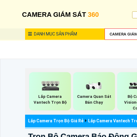
CAMERA GIÁM SÁT
360
DANH MỤC
SẢN PHẨM
CAMERA GIÁM
Lắp Camera
Camera Quan Sát
Bộ C
Vantech Trọn Bộ
Bán Chạy
Vision
C
Lắp Camera Trọn Bộ Giá Rẻ
Lắp Camera Vantech Tr
Trọn Bộ Camera Báo Động G