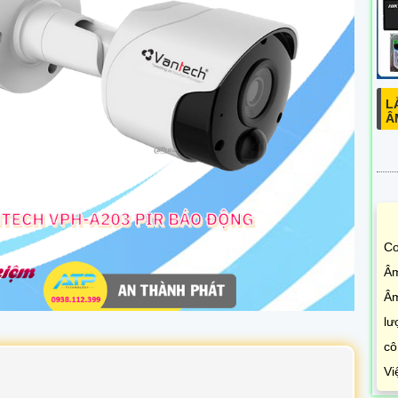
L
Â
Co
Âm
Âm
lư
cô
Vi