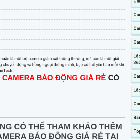
Ca
Cam
Cam
Ca
Lắp
huần là một bộ camera giám sát thông thường, mà còn là một giải
360
ng chuyển động và hồng ngoại thông minh, bạn có thể yên tâm mỗi khi
VanTech.
 CAMERA BÁO ĐỘNG GIÁ RẺ
CÓ
Ca
Lắ
Ca
Bá
NG CÓ THỂ THAM KHẢO THÊM
To
AMERA BÁO ĐỘNG GIÁ RẺ TẠI