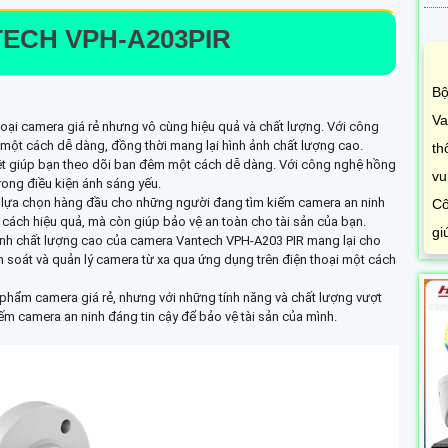
TECH
VPH-A203PIR
Bộ
Va
ại camera giá rẻ nhưng vô cùng hiệu quả và chất lượng. Với công
một cách dễ dàng, đồng thời mang lại hình ảnh chất lượng cao.
th
ệt giúp bạn theo dõi ban đêm một cách dễ dàng. Với công nghệ hồng
vu
rong điều kiện ánh sáng yếu.
ự lựa chọn hàng đầu cho những người đang tìm kiếm camera an ninh
Cô
cách hiệu quả, mà còn giúp bảo vệ an toàn cho tài sản của bạn.
gi
 ảnh chất lượng cao của camera Vantech VPH-A203 PIR mang lại cho
m soát và quản lý camera từ xa qua ứng dụng trên điện thoại một cách
 phẩm camera giá rẻ, nhưng với những tính năng và chất lượng vượt
iếm camera an ninh đáng tin cậy để bảo vệ tài sản của mình.