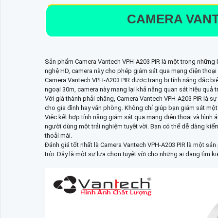
CAMERA VAN
Sản phẩm Camera Vantech VPH-A203 PIR là một trong những lo
nghệ HD, camera này cho phép giám sát qua mạng điện thoại 
Camera Vantech VPH-A203 PIR được trang bị tính năng đặc bi
ngoại 30m, camera này mang lại khả năng quan sát hiệu quả t
Với giá thành phải chăng, Camera Vantech VPH-A203 PIR là s
cho gia đình hay văn phòng. Không chỉ giúp bạn giám sát một 
Việc kết hợp tính năng giám sát qua mạng điện thoại và hình
người dùng một trải nghiệm tuyệt vời. Bạn có thể dễ dàng kiể
thoải mái.
Đánh giá tốt nhất là Camera Vantech VPH-A203 PIR là một sản
trội. Đây là một sự lựa chọn tuyệt vời cho những ai đang tìm k