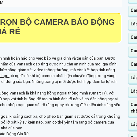
PM
Ca
TRỌN BỘ CAMERA BÁO ĐỘNG
Lắ
IÁ RẺ
Ca
Ca
ninh hoàn hảo cho việc bảo vệ gia đình và tài sản của bạn. Được
Ca
ản phẩm của VanTech đáp ứng được nhu cầu an ninh của mọi gia đình.
hức năng giám sát video thông thường, mà còn kết hợp tính năng
h hợp
có nghĩa là khi bộ camera phát hiện chuyển động trong vùng
Lắ
 di động của bạn. Những trang bị mới được tích hợp đem lại lợi ích
Lắ
ộng VanTech là khả năng hồng ngoại thông minh (Smart IR). Với
hợp với tình huống để tạo ra hình ảnh rõ nét và có đèn hồng ngoại
Ca
cho phép bạn quan sát rõ ràng ngay cả trong điều kiện ánh sáng yếu
chấ
goại khoảng cách xa, cho phép bạn giám sát được cả trong khoảng
 bỏ lỡ bất kỳ sự kiện nào, bạn có thể yên tâm rằng bộ camera của
Lắ
 nhà của bạn.
Báo Động Giá Rẻ