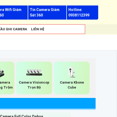
ra Wifi Giám
Tin Camera Giám
Hotline:
60
Sát 360
0938112399
ẦU GHI CAMERA
LIÊN HỆ
Camera
Camera Visioncop
Camera Kbone
ng Trộm
Trọn Bộ
Cube
 Camera Full Color Dahua