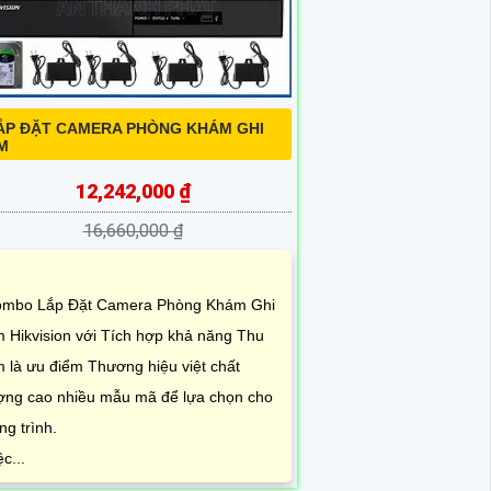
ẮP ĐẶT CAMERA PHÒNG KHÁM GHI
M
12,242,000 ₫
16,660,000 ₫
mbo Lắp Đặt Camera Phòng Khám Ghi
 Hikvision với Tích hợp khả năng Thu
 là ưu điểm Thương hiệu việt chất
ợng cao nhiều mẫu mã để lựa chọn cho
ng trình.
ệc...