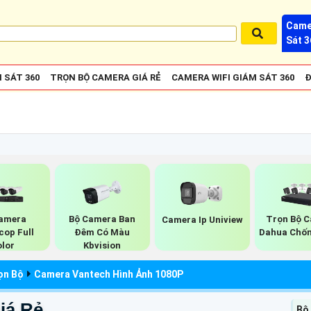
Came
Sát 3
 SÁT 360
TRỌN BỘ CAMERA GIÁ RẺ
CAMERA WIFI GIÁM SÁT 360
Đ
amera
Bộ Camera Ban
Trọn Bộ 
Camera Ip Uniview
cop Full
Đêm Có Màu
Dahua Chố
olor
Kbvision
ọn Bộ
Camera Vantech Hình Ảnh 1080P
iá Rẻ
Bộ