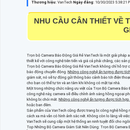
Thương hiệu:
VanTech
Ngày đăng:
10/30/2023 5:38:21 
NHU CẦU CÂN THIẾT VỀ
G
Trọn bộ Camera Báo Động Giá Rẻ VanTech là một giải pháp an 
thiết kế với công nghệ tiên tiến và giá cả phải chăng, các s
Trọn bộ Camera Báo Động Giá Rẻ VanTech không chỉ hỗ trợ c
báo động chuyển động.
Những công nghệ ấn tượng được tíc
giám sát, nó sẽ tự động gửi thông báo cảnh báo tới điện thoại
cho bạn có thể tự tin và an tâm khi không có mặt tại nhà.
Một trong những chức năng ưu việt của Trọn Bộ Camera Báo Đ
công nghệ này, camera sẽ điều chỉnh ánh sáng hồng ngoại phù 
không bị chói mắt.
Những công nghệ ấn tượng được tích hợp
hoặc ban đêm.
Sản phẩm của VanTech cũng được trang bị công nghệ hồng n
cách xa mà vẫn có hình ảnh sắc nét. Không còn lo lắng về việc
VanTech sẽ cung cấp một hệ thống an ninh tuyệt đối cho ngôi
Top Những Bộ Camera Giám Sát Nên Dùng: Trọn Bộ Camera 