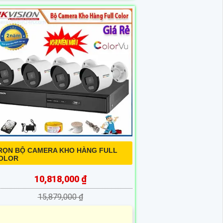
RỌN BỘ CAMERA KHO HÀNG FULL
OLOR
10,818,000 ₫
15,879,000 ₫