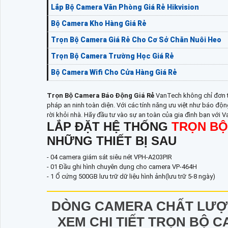
Lắp Bộ Camera Văn Phòng Giá Rẻ Hikvision
Bộ Camera Kho Hàng Giá Rẻ
Trọn Bộ Camera Giá Rẻ Cho Cơ Sở Chăn Nuôi Heo
Trọn Bộ Camera Trường Học Giá Rẻ
Bộ Camera Wifi Cho Cửa Hàng Giá Rẻ
Trọn Bộ Camera Báo Động Giá Rẻ
VanTech không chỉ đơn t
pháp an ninh toàn diện. Với các tính năng ưu việt như báo độ
rời khỏi nhà. Hãy đầu tư vào sự an toàn của gia đình bạn với 
LẮP ĐẶT HỆ THỐNG
TRỌN BỘ
NHỮNG THIẾT BỊ SAU
- 04 camera giám sát siêu nét VPH-A203PIR
- 01 Đầu ghi hình chuyên dụng cho camera VP-464H
- 1 Ổ cứng 500GB lưu trữ dữ liệu hình ảnh(lưu trữ 5-8 ngày)
DÒNG CAMERA CHẤT LƯỢ
XEM CHI TIẾT TRỌN BỘ C