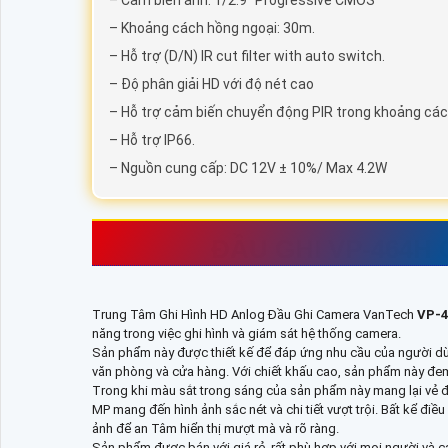
– Cảm biến ảnh: 1/2.9″ Progressive CMOS
– Khoảng cách hồng ngoại: 30m.
– Hỗ trợ (D/N) IR cut filter with auto switch.
– Độ phân giải HD với độ nét cao
– Hỗ trợ cảm biến chuyển động PIR trong khoảng các
– Hỗ trợ IP66.
– Nguồn cung cấp: DC 12V ± 10%/ Max 4.2W
ĐẦU GHI
VP-464H
Trung Tâm Ghi Hình HD Anlog Đầu Ghi Camera VanTech
VP-
năng trong việc ghi hình và giám sát hệ thống camera.
Sản phẩm này được thiết kế để đáp ứng nhu cầu của người dùng
văn phòng và cửa hàng. Với chiết khấu cao, sản phẩm này đem l
Trong khi màu sắt trong sáng của sản phẩm này mang lại vẻ 
MP mang đến hình ảnh sắc nét và chi tiết vượt trội. Bất kể đi
ảnh để an Tâm hiển thị mượt mà và rõ ràng.
Sản phẩm được bán với giá rẻ, rất phù hợp với mọi người và c