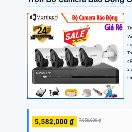
Th
Va
mứ
Tr
để
2.
tư
5,582,000 ₫
7,850,000 ₫