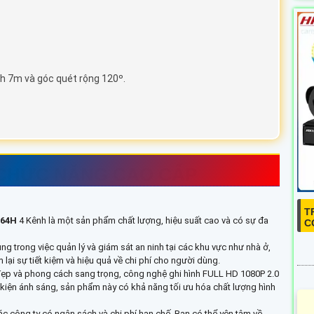
h 7m và góc quét rộng 120º.
CHỨC NĂNG CAO CẤP
T
464H
4 Kênh là một sản phẩm chất lượng, hiệu suất cao và có sự đa
C
 trong việc quản lý và giám sát an ninh tại các khu vực như nhà ở,
ại sự tiết kiệm và hiệu quả về chi phí cho người dùng.
đẹp và phong cách sang trọng, công nghệ ghi hình FULL HD 1080P 2.0
ều kiện ánh sáng, sản phẩm này có khả năng tối ưu hóa chất lượng hình
ác công ty có ngân sách và chi phí hạn chế. Bạn có thể yên tâm về