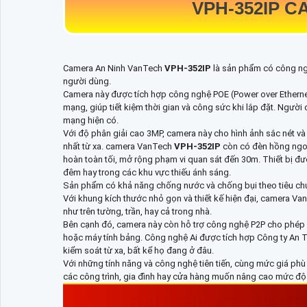
VPH-352IP
CA
Camera An Ninh VanTech
VPH-352IP
là sản phẩm có công ngh
người dùng.
Camera này được tích hợp công nghệ POE (Power over Etherne
mạng, giúp tiết kiệm thời gian và công sức khi lắp đặt. Ngườ
mạng hiện có.
Với độ phân giải cao 3MP, camera này cho hình ảnh sắc nét và 
nhất từ xa. camera VanTech
VPH-352IP
còn có đèn hồng ngoạ
hoàn toàn tối, mở rộng phạm vi quan sát đến 30m. Thiết bị đ
đêm hay trong các khu vực thiếu ánh sáng.
Sản phẩm có khả năng chống nước và chống bụi theo tiêu chuẩn
Với khung kích thước nhỏ gọn và thiết kế hiện đại, camera V
như trên tường, trần, hay cả trong nhà.
Bên cạnh đó, camera này còn hỗ trợ công nghệ P2P cho phép n
hoặc máy tính bảng. Công nghệ Ai được tích hợp Công ty An 
kiểm soát từ xa, bất kể họ đang ở đâu.
Với những tính năng và công nghệ tiên tiến, cùng mức giá p
các công trình, gia đình hay cửa hàng muốn nâng cao mức độ 
ĐẦU THU KTS VAN