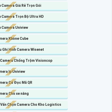
p Camera Giá Rẻ Trọn Gói
p Camera Trọn Bộ Ultra HD
p Camera Uniview
mera Kbone Cube
u Ghi Hình Camera Wisenet
 Camera Chống Trộm Visioncop
mera Ip Uniview
mera Có Đọc Mã QR
mera Cho xe nâng
 Vấn Chọn Camera Cho Kho Logistics