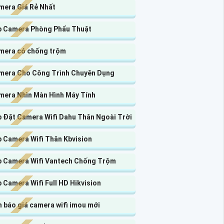
mera Giá Rẻ Nhất
p Camera Phòng Phẩu Thuật
mera có chống trộm
mera Cho Công Trình Chuyên Dụng
mera Nhìn Màn Hình Máy Tính
p Đặt Camera Wifi Dahu Thân Ngoài Trời
p Camera Wifi Thân Kbvision
p Camera Wifi Vantech Chống Trộm
 Camera Wifi Full HD Hikvision
 báo giá camera wifi imou mới