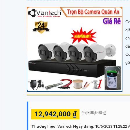
Co
gi
ch
đầ
Co
gồ
12,942,000 ₫
17,800,000 ₫
Thương hiệu:
VanTech
Ngày đăng:
10/5/2023 11:28:22 