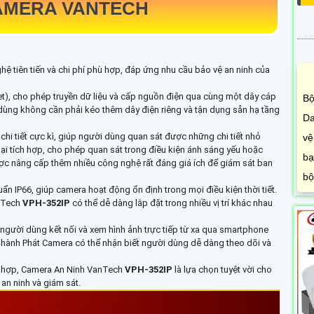
MERA VANTECH
ệ tiên tiến và chi phí phù hợp, đáp ứng nhu cầu bảo vệ an ninh của
t), cho phép truyền dữ liệu và cấp nguồn điện qua cùng một dây cáp
Bộ
i dùng không cần phải kéo thêm dây điện riêng và tận dụng sẵn hạ tầng
Da
chi tiết cực kì, giúp người dùng quan sát được những chi tiết nhỏ
vệ
i tích hợp, cho phép quan sát trong điều kiện ánh sáng yếu hoặc
bạ
ược nâng cấp thêm nhiều công nghệ rất đáng giá ích để giám sát ban
bộ
 IP66, giúp camera hoạt động ổn định trong mọi điều kiện thời tiết.
anTech
VPH-352IP
có thể dễ dàng lắp đặt trong nhiều vị trí khác nhau
gười dùng kết nối và xem hình ảnh trực tiếp từ xa qua smartphone
Thành Phát Camera có thể nhận biết người dùng dễ dàng theo dõi và
hù hợp, Camera An Ninh VanTech
VPH-352IP
là lựa chọn tuyệt vời cho
an ninh và giám sát.
TECH
VP-N4883H1
GIÁ RẺ