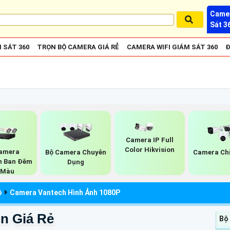
Camer
Sát 3
 SÁT 360
TRỌN BỘ CAMERA GIÁ RẺ
CAMERA WIFI GIÁM SÁT 360
Đ
Camera IP Full
Color Hikvision
amera
Bộ Camera Chuyên
Camera Ch
on Ban Đêm
Dụng
 Màu
ộ
Camera Vantech Hình Ảnh 1080P
n Giá Rẻ
Bộ