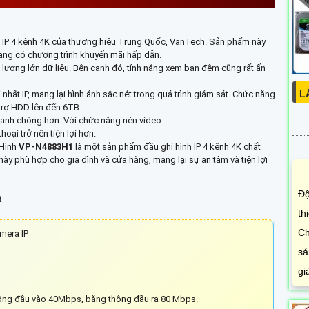
h IP 4 kênh 4K của thương hiệu Trung Quốc, VanTech. Sản phẩm này
ang có chương trình khuyến mãi hấp dẫn.
 lượng lớn dữ liệu. Bên cạnh đó, tính năng xem ban đêm cũng rất ấn
L
nhất IP, mang lại hình ảnh sắc nét trong quá trình giám sát. Chức năng
 trợ HDD lên đến 6TB.
hanh chóng hơn. Với chức năng nén video
oại trở nên tiện lợi hơn.
 Hình
VP-N4883H1
là một sản phẩm đầu ghi hình IP 4 kênh 4K chất
này phù hợp cho gia đình và cửa hàng, mang lại sự an tâm và tiện lợi
Độ
t
th
Ch
mera IP
sá
gi
hông đầu vào 40Mbps, băng thông đầu ra 80 Mbps.