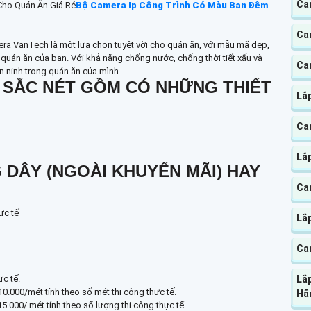
Ca
ho Quán Ăn Giá Rẻ
Bộ Camera Ip Công Trình Có Màu Ban Đêm
Ca
mera VanTech là một lựa chọn tuyệt vời cho quán ăn, với mẫu mã đẹp,
 quán ăn của bạn. Với khả năng chống nước, chống thời tiết xấu và
Ca
n ninh trong quán ăn của mình.
 SẮC NÉT GỒM CÓ NHỮNG THIẾT
Lắ
Ca
Lắ
 DÂY (NGOÀI KHUYẾN MÃI) HAY
Ca
ực tế
Lắ
Ca
Lắp
c tế.
10.000/mét tính theo số mét thi công thực tế.
Hã
15.000/ mét tính theo số lượng thi công thực tế.