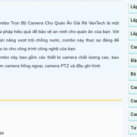
Lắ
Lắ
mbo Trọn Bộ Camera Cho Quán Ăn Giá Rẻ VanTech là một
ải pháp hiệu quả để bảo vệ an ninh cho quán ăn của bạn. Với
Lắ
ức năng vượt trội chống nước, combo này thực sự đáng để
Ca
u tư cho công trình công nghệ của bạn.
mbo này bao gồm các thiết bị camera chất lượng cao, bao
Đầ
m camera hồng ngoại, camera PTZ và đầu ghi hình
Bộ
Ca
Ca
Ca
Tư
AM