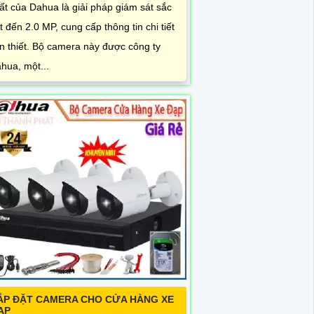
ất của Dahua là giải pháp giám sát sắc
t đến 2.0 MP, cung cấp thông tin chi tiết
n thiết. Bộ camera này được công ty
hua, một...
ẮP ĐẶT CAMERA CHO CỬA HÀNG XE
ẠP