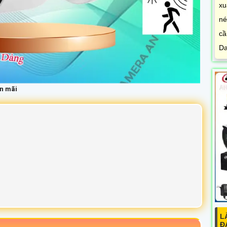
xu
né
cầ
Da
n mãi
L
Đ