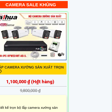
CAMERA SALE KHỦNG
ẮP CAMERA XƯỞNG SẢN XUẤT TRỌN
Ộ
1,100,000 ₫ (H₫t hàng)
9,800,000 ₫
iết kế trọn bộ lắp camera xưởng sản