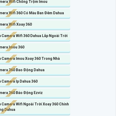
mera Wifi Chống Trộm Imou
mera Wifi 360 Có Màu Ban Đêm Dahua
mera Wifi Xoay 360
p Camera Wifi 360 Dahua Lắp Ngoài Trời
mera Imou 360
p Camera Imou Xoay 360 Trong Nhà
mera 360 Bao Động Dahua
p Camera Ip Dahua 360
mera 360 Báo Động Ezviz
 Camera Wifi Ngoài Trời Xoay 360 Chính
ng Dahua