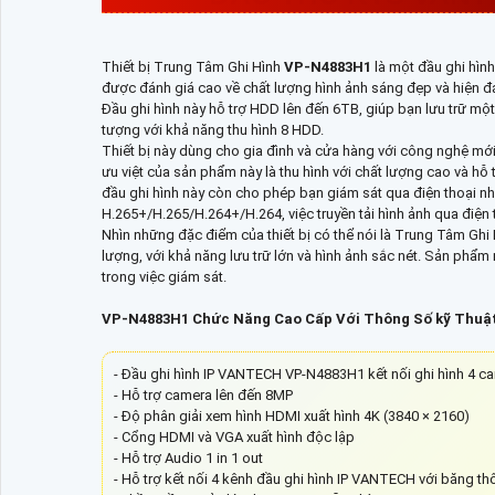
Thiết bị Trung Tâm Ghi Hình
VP-N4883H1
là một đầu ghi hìn
được đánh giá cao về chất lượng hình ảnh sáng đẹp và hiện đ
Đầu ghi hình này hỗ trợ HDD lên đến 6TB, giúp bạn lưu trữ một
tượng với khả năng thu hình 8 HDD.
Thiết bị này dùng cho gia đình và cửa hàng với công nghệ mới 
ưu việt của sản phẩm này là thu hình với chất lượng cao và hỗ
đầu ghi hình này còn cho phép bạn giám sát qua điện thoại n
H.265+/H.265/H.264+/H.264, việc truyền tải hình ảnh qua điện th
Nhìn những đặc điểm của thiết bị có thể nói là Trung Tâm Ghi
lượng, với khả năng lưu trữ lớn và hình ảnh sắc nét. Sản phẩm 
trong việc giám sát.
VP-N4883H1 Chức Năng Cao Cấp Với Thông Số kỹ Thuậ
- Đầu ghi hình IP VANTECH VP-N4883H1 kết nối ghi hình 4 ca
- Hỗ trợ camera lên đến 8MP
- Độ phân giải xem hình HDMI xuất hình 4K (3840 × 2160)
- Cổng HDMI và VGA xuất hình độc lập
- Hỗ trợ Audio 1 in 1 out
- Hỗ trợ kết nối 4 kênh đầu ghi hình IP VANTECH với băng t