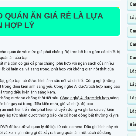
Ca
 QUÁN ĂN GIÁ RẺ
LÀ LỰA
Lắ
 HỢP LÝ
Ca
Ca
 cho quán ăn với mức giá phải chăng. Bộ trọn bộ bao gồm các thiết bị
Ca
 quán ăn của bạn.
t mà còn có giá cả phải chăng, phù hợp với ngân sách của nhiều
iết kế hiện đại và sang trọng, phù hợp với không gian nội thất của
Lắ
ại, giúp bạn có được hình ảnh sắc nét và chi tiết. Công nghệ hồng
Lắ
 trong điều kiện ánh sáng yếu.
Công nghệ Ai được tích hợp
nâng cao
cả trong điều kiện ánh sáng kém.
Lă
chống nước và chống thời tiết xấu.
Công nghệ Ai được tích hợp
nâng
 bỉ ngay cả trong điều kiện mưa, gió và nhiệt độ cao.
an ninh tiên tiến như phát hiện chuyển động và ghi lại các sự kiện
Lắp
gay lập tức nhận được thông báo khi có hoạt động bất thường xảy ra
Bản
VR để lưu trữ và quản lý dữ liệu từ các camera. Đầu ghi hình này có
 dõi và xem lại những gì đã xảy ra trong quán ăn một cách dễ dàng.