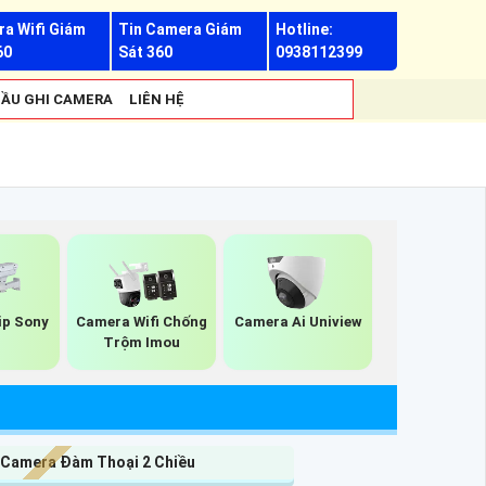
a Wifi Giám
Tin Camera Giám
Hotline:
60
Sát 360
0938112399
ẦU GHI CAMERA
LIÊN HỆ
ip Sony
Camera Wifi Chống
Camera Ai Uniview
Trộm Imou
 Camera Đàm Thoại 2 Chiều