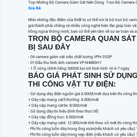
Top Những Bộ Camera Giám Sát Nên Dùng: Trọn Bộ Camera C
Giá Rẻ
Nhìn những đặc điểm của thiết bị có thể nói là bộ trọn bộ ca
giá thành phải chăng và nhiều công nghệ hiện đại giúp bảo vệ
hồng ngoại thông minh, bạn có thể yên tâm về sự an toàn và a
TRỌN BỘ CAMERA QUAN SÁT
BỊ SAU ĐÂY
- 04 camera giám sát siêu chất lượng VPH-352IP
- 01 Đầu thu hình ảnh camera VP-N4883H1
- 1 Ổ cứng chính hãng 500GB lưu trữ hình hình từ 6-7 ngày.
BÁO GIÁ PHÁT SINH SỬ DỤNG
THI CÔNG VẬT TƯ ĐIỆN:
- Sử dụng dây điện nguồn giá 6.000đ/mét dựa trên thi công th
+ Dây cáp mạng cat5 thường: 6.000/mét
+ Dây cáp mạng cat5e: 8.000/mét
- Sử dụng dây tín hiệu (tính theo thực tế)
+ Dây cáp đồng trục: 6.000/mét
+ Dây cáp mạng cat6: 12.000/mét tính theo số mét thi công thự
- Phí thi công luồn dây trong ống xoắn(nếu khách có yêu cầu) 
- Phí thi công luồn dây trong nẹp điện (nếu khách có yêu cầu) 