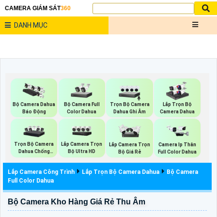
CAMERA GIÁM SÁT
360
DANH MỤC
Bộ Camera Full
Trọn Bộ Camera
Bộ Camera Dahua
Lắp Trọn Bộ
Color Dahua
Dahua Ghi Âm
Báo Động
Camera Dahua
Trọn Bộ Camera
Lắp Camera Trọn
Lắp Camera Trọn
Camera Ip Thân
Dahua Chống
Bộ Ultra HD
Bộ Giá Rẻ
Full Color Dahua
Trộm
Lắp Camera Công Trình
Lắp Trọn Bộ Camera Dahua
Bộ Camera
Full Color Dahua
Bộ Camera Kho Hàng Giá Rẻ Thu Âm