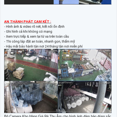
AN THÀNH PHÁT CAM KẾT :
- Hình ảnh & video rõ nét, kết nối ổn định
- Ghi hình cả khi không có mạng
- Xem trực tiếp & xem lại từ xa trên toàn cầu
- Thi công lắp đặt an toàn, nhanh gọn, thẩm mỹ
- Hậu mãi bảo hành tận nơi 24 tháng tận nơi miễn phí
Bộ Camera Kho Hàng Giá Rẻ Thu Âm cho hình ảnh đảm bảo đúng sắc