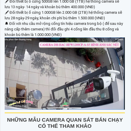
🖋 Đổi thiết bị ổ cứng 500GB lên 1.000 GB (1TB) hệ thống camera sẽ
lưu 13 ngày- 14 ngày và khoản bù thêm 400.000 (VNĐ)
🖋 Đổi thiết bị ổ cứng 1.000GB lên 2.000 GB (2TB) hệ thống camera sẽ
lưu 28 ngày-29 ngày, khoản chi phí bù thêm 1.500.000 (VNĐ)
🔔 Đối với nhu cầu mở rộng cổng tín hiệu camera trong bộ ( để sau này
nâng cấp thêm camera) thì đổi đầu ghi 4 cổng lên đầu thu 8 cổng và
khoản bù thêm là 1.000.000 (VNĐ)
NHỮNG MẪU CAMERA QUAN SÁT BÁN CHẠY
CÓ THỂ THAM KHẢO