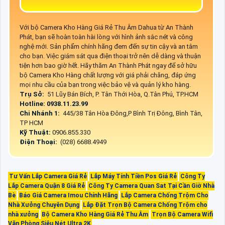
Với bộ Camera Kho Hàng Giá Rẻ Thu Âm Dahua từ An Thành
Phát, bạn sẽ hoàn toàn hài lòng với hình ảnh sắc nét và công
nghệ mới. Sản phẩm chính hãng đem đến sự tin cậy và an tâm
cho bạn. Việc giám sát qua điện thoại trở nên dễ dàng và thuận
tiện hơn bao giờ hết. Hãy thăm An Thành Phát ngay để sở hữu
bộ Camera Kho Hàng chất lượng với giá phải chăng, đáp ứng
mọi nhu cầu của bạn trong việc bảo vệ và quản lý kho hàng.
Trụ Sở:
51 Lũy Bán Bích, P. Tân Thới Hòa, Q.Tân Phú, TP.HCM
Hotline: 0938.11.23.99
Chi Nhánh 1:
445/38 Tân Hòa Đông,P Bình Trị Đông, Bình Tân,
TP HCM
Kỹ Thuật:
0906.855.330
Điện Thoại:
(028) 6688.4949
Tư Vấn Lắp Camera Giá Rẻ
Lắp Máy Tính Tiền Pos Giá Rẻ
Công Ty
Lắp Camera Quận 8 Giá Rẻ
Công Ty Camera Quan Sat Tại Cần Giờ Nhà
Bè
Báo Giá Camera Imou Chính Hãng
Lắp Camera Chống Trộm Cho
Nhà Xưởng Chuyên Dụng
Lắp Đặt Trọn Bộ Camera Chống Trộm cho
nhà xưởng
Bộ Camera Kho Hàng Giá Rẻ Thu Âm
Trọn Bộ Camera Wifi
Văn Phòng Siêu Nét Ultra 2K