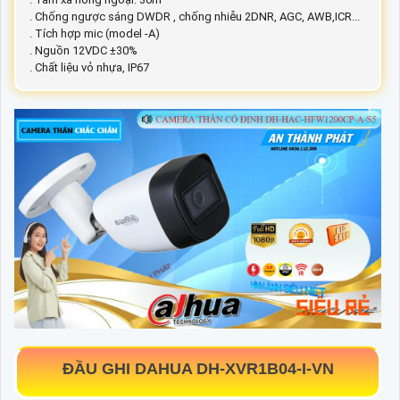
. Chống ngược sáng DWDR , chống nhiễu 2DNR, AGC, AWB,ICR...
. Tích hợp mic (model -A)
. Nguồn 12VDC ±30%
. Chất liệu vỏ nhựa, IP67
ĐẦU GHI DAHUA DH-XVR1B04-I-VN