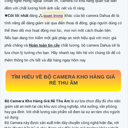
công nghệ Hồng Ngoại Smart IR, camera có khả năng quan sát ban
đêm với chất lượng hình ảnh sắc nét và rõ ràng.
✱
Cốt lõi nhất
đáng ⁂
quan trọng
khác của bộ camera Dahua đó là
tính năng dễ dàng giám sát qua điện thoại di động, giúp người dùng có
thể theo dõi mọi hoạt động mọi lúc, mọi nơi một cách thuận tiện.
Nếu bạn đang tìm kiếm một giải pháp an ninh hiệu quả với mức giá
phải chăng và
Hoàn toàn tin cậy
chất lượng, bộ camera Dahua sẽ là
lựa chọn lý tưởng cho bạn. Hãy nhanh tay liên hệ với chúng tôi để có
thêm thông tin chi tiết và đặt hàng ngay hôm nay.
TÌM HIỂU VỀ
BỘ CAMERA KHO HÀNG GIÁ
RẺ THU ÂM
Bộ Camera Kho Hàng Giá Rẻ Thu Âm
là sự lựa chọn đầy đủ cho việc
giám sát an ninh tại các khu vực công nghiệp, nhà xưởng, văn phòng
hay gia đình. Với chất lượng sản phẩm sẽ đem lại sự an tâm cho người
sử dụng.
Bộ Camera này được sản xuất trên dây chuyền công nghệ hiện đại, với