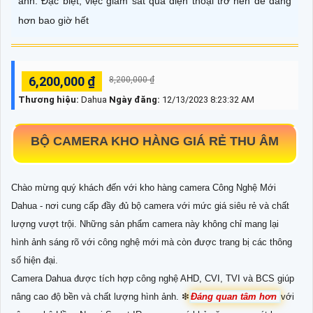
ảnh. Đặc biệt, việc giám sát qua điện thoại trở nên dễ dàng
hơn bao giờ hết
6,200,000 ₫
8,200,000 ₫
Thương hiệu:
Dahua
Ngày đăng:
12/13/2023 8:23:32 AM
BỘ CAMERA KHO HÀNG GIÁ RẺ THU ÂM
Chào mừng quý khách đến với kho hàng camera Công Nghệ Mới
Dahua - nơi cung cấp đầy đủ bộ camera với mức giá siêu rẻ và chất
lượng vượt trội. Những sản phẩm camera này không chỉ mang lại
hình ảnh sáng rõ với công nghệ mới mà còn được trang bị các thông
số hiện đại.
Camera Dahua được tích hợp công nghệ AHD, CVI, TVI và BCS giúp
nâng cao độ bền và chất lượng hình ảnh. ❇
Đáng quan tâm hơn
với