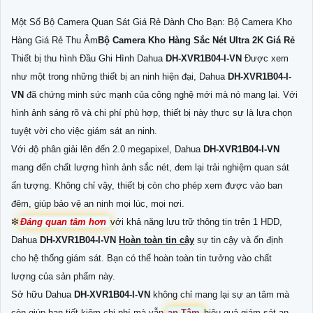
Một Số Bộ Camera Quan Sát Giá Rẻ Dành Cho Bạn: Bộ Camera Kho
Hàng Giá Rẻ Thu Âm
Bộ Camera Kho Hàng Sắc Nét Ultra 2K Giá Rẻ
Thiết bị thu hình Đầu Ghi Hình Dahua
DH-XVR1B04-I-VN
Được xem
như một trong những thiết bị an ninh hiện đại, Dahua
DH-XVR1B04-I-
VN
đã chứng minh sức mạnh của công nghệ mới mà nó mang lại. Với
hình ảnh sáng rõ và chi phí phù hợp, thiết bị này thực sự là lựa chọn
tuyệt vời cho việc giám sát an ninh.
Với độ phân giải lên đến 2.0 megapixel, Dahua
DH-XVR1B04-I-VN
mang đến chất lượng hình ảnh sắc nét, đem lại trải nghiệm quan sát
ấn tượng. Không chỉ vậy, thiết bị còn cho phép xem được vào ban
đêm, giúp bảo vệ an ninh mọi lúc, mọi nơi.
❇
Đáng quan tâm hơn
với khả năng lưu trữ thông tin trên 1 HDD,
Dahua
DH-XVR1B04-I-VN
Hoàn toàn tin cậy
sự tin cậy và ổn định
cho hệ thống giám sát. Bạn có thể hoàn toàn tin tưởng vào chất
lượng của sản phẩm này.
Sở hữu Dahua
DH-XVR1B04-I-VN
không chỉ mang lại sự an tâm mà
còn giúp bạn tiết kiệm chi phí mà vẫn
an Tâm
hiệu quả giám sát an