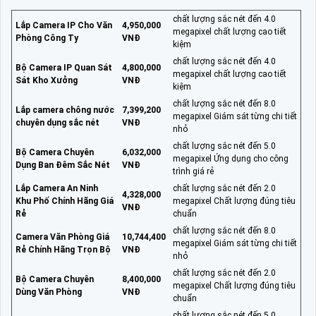
chất lượng sắc nét đến 4.0
Lắp Camera IP Cho Văn
4,950,000
megapixel chất lượng cao tiết
Phòng Công Ty
VNĐ
kiệm
chất lượng sắc nét đến 4.0
Bộ Camera IP Quan Sát
4,800,000
megapixel chất lượng cao tiết
Sát Kho Xưởng
VNĐ
kiệm
chất lượng sắc nét đến 8.0
Lắp camera chông nước
7,399,200
megapixel Giám sát từng chi tiết
chuyên dụng sắc nét
VNĐ
nhỏ
chất lượng sắc nét đến 5.0
Bộ Camera Chuyên
6,032,000
megapixel Ứng dụng cho công
Dụng Ban Đêm Sắc Nét
VNĐ
trình giá rẻ
Lắp Camera An Ninh
chất lượng sắc nét đến 2.0
4,328,000
Khu Phố Chính Hãng Giá
megapixel Chất lượng đúng tiêu
VNĐ
Rẻ
chuẩn
chất lượng sắc nét đến 8.0
Camera Văn Phòng Giá
10,744,400
megapixel Giám sát từng chi tiết
Rẻ Chính Hãng Trọn Bộ
VNĐ
nhỏ
chất lượng sắc nét đến 2.0
Bộ Camera Chuyên
8,400,000
megapixel Chất lượng đúng tiêu
Dùng Văn Phòng
VNĐ
chuẩn
chất lượng sắc nét đến 5.0