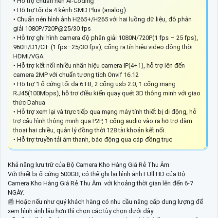
• Hỗ trợ chuẩn nén AI-Coding
• Hỗ trợ tối đa 4 kênh SMD Plus (analog).
• Chuẩn nén hình ảnh H265+/H265 với hai luồng dữ liệu, độ phân
giải 1080P/720P@25/30 fps
• Hỗ trợ ghi hình camera độ phân giải 1080N/720P(1 fps – 25 fps),
960H/D1/CIF (1 fps–25/30 fps), cổng ra tín hiệu video đồng thời
HDMI/VGA
• Hỗ trợ kết nối nhiều nhãn hiệu camera IP(4+1), hỗ trợ lên đến
camera 2MP với chuẩn tương tích Onvif 16.12
• Hỗ trợ 1 ổ cứng tối đa 6TB, 2 cổng usb 2.0, 1 cổng mạng
RJ45(100Mbps), hỗ trợ điều kiển quay quét 3D thông minh với giao
thức Dahua
• Hỗ trợ xem lại và trực tiếp qua mạng máy tính thiết bị di động, hỗ
trợ cấu hình thông minh qua P2P, 1 cổng audio vào ra hỗ trợ đàm
thoại hai chiều, quản lý đồng thời 128 tài khoản kết nối.
• Hỗ trợ truyền tải âm thanh, báo động qua cáp đồng trục
Khả năng lưu trữ của Bộ Camera Kho Hàng Giá Rẻ Thu Âm
Với thiết bị ổ cứng 500GB, có thể ghi lại hình ảnh FUll HD của Bộ
Camera Kho Hàng Giá Rẻ Thu Âm với khoảng thời gian lên đến 6-7
NGÀY.
📰 Hoặc nếu như quý khách hàng có nhu cầu nâng cấp dung lượng để
xem hình ảnh lâu hơn thì chọn các tùy chọn dưới đây