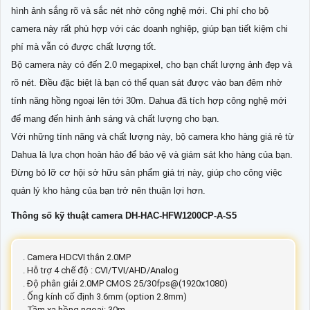
hình ảnh sắng rõ và sắc nét nhờ công nghệ mới. Chi phí cho bộ
camera này rất phù hợp với các doanh nghiệp, giúp bạn tiết kiệm chi
phí mà vẫn có được chất lượng tốt.
Bộ camera này có đến 2.0 megapixel, cho bạn chất lượng ảnh đẹp và
rõ nét. Điều đặc biệt là bạn có thể quan sát được vào ban đêm nhờ
tính năng hồng ngoại lên tới 30m. Dahua đã tích hợp công nghệ mới
để mang đến hình ảnh sáng và chất lượng cho bạn.
Với những tính năng và chất lượng này, bộ camera kho hàng giá rẻ từ
Dahua là lựa chọn hoàn hảo để bảo vệ và giám sát kho hàng của bạn.
Đừng bỏ lỡ cơ hội sở hữu sản phẩm giá trị này, giúp cho công việc
quản lý kho hàng của bạn trở nên thuận lợi hơn.
Thông số kỹ thuật camera DH-HAC-HFW1200CP-A-S5
. Camera HDCVI thân 2.0MP
. Hỗ trợ 4 chế độ : CVI/TVI/AHD/Analog
. Độ phân giải 2.0MP CMOS 25/30fps@(1920x1080)
. Ống kính cố định 3.6mm (option 2.8mm)
. Tầm xa hồng ngoại: 30m