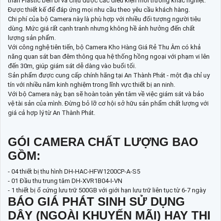
thân Plastic bền bỉ và chịu được các điều kiện môi trường khắc nghiệt.
Được thiết kế để đáp ứng mọi nhu cầu theo yêu cầu khách hàng.
Chi phí của bộ Camera này là phù hợp với nhiều đối tượng người tiêu
dùng. Mức giá rất cạnh tranh nhưng không hề ảnh hưởng đến chất
lượng sản phẩm.
Với công nghệ tiên tiến, bộ Camera Kho Hàng Giá Rẻ Thu Âm có khả
năng quan sát ban đêm thông qua hệ thống hồng ngoại với phạm vi lên
đến 30m, giúp giám sát dễ dàng vào buổi tối.
Sản phẩm được cung cấp chính hãng tại An Thành Phát - một địa chỉ uy
tín với nhiều năm kinh nghiệm trong lĩnh vực thiết bị an ninh.
Với bộ Camera này, bạn sẽ hoàn toàn yên tâm về việc giám sát và bảo
vệ tài sản của mình. Đừng bỏ lỡ cơ hội sở hữu sản phẩm chất lượng với
giá cả hợp lý từ An Thành Phát.
GÓI CAMERA CHẤT LƯỢNG BAO
GỒM:
- 04 thiết bị thu hình DH-HAC-HFW1200CP-A-S5
- 01 Đầu thu trung tâm DH-XVR1B04-I-VN
- 1 thiết bị ổ cứng lưu trữ 500GB với giới hạn lưu trữ liên tục từ 6-7 ngày
BÁO GIÁ PHÁT SINH SỬ DỤNG
DÂY (NGOÀI KHUYẾN MÃI) HAY THI