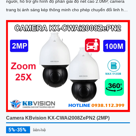
người, hỗ trợ ghi hình độ phân giải độ nét cao 2.0MP, camera
trang bị ánh sáng kép thông minh cho phép chuyển đổi linh hoạt
giữa chế độ hồng ngoại và led trợ sáng ban đêm, giúp giám sát
bảo vệ an ninh ban đêm một cách linh hoạt
Camera KBvision KX-CWAi2008ZePN2 (2MP)
5%-35%
liên hệ