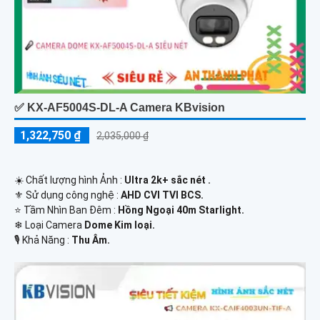
✅ KX-AF5004S-DL-A Camera KBvision
1,322,750 ₫
2,035,000 ₫
☀️ Chất lượng hình Ảnh :
Ultra 2k+ sắc nét .
⚜️ Sử dụng công nghệ :
AHD CVI TVI BCS.
⭐ Tầm Nhìn Ban Đêm :
Hồng Ngoại 40m Starlight.
❄ Loại Camera
Dome Kim loại.
️🎙 Khả Năng :
Thu Âm.