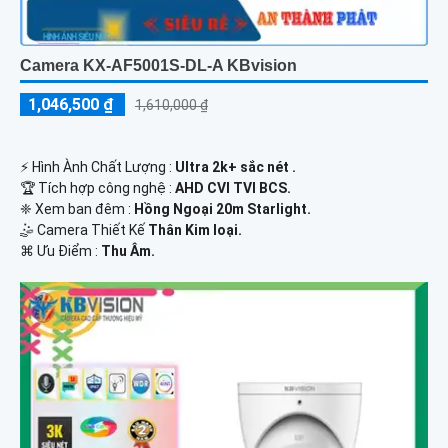
Camera KX-AF5001S-DL-A KBvision
1,046,500 ₫
1,610,000 ₫
️⚡ Hình Ành Chất Lượng :
Ultra 2k+ sắc nét .
🏆 Tích hợp công nghệ :
AHD CVI TVI BCS.
❈ Xem ban đêm :
Hồng Ngoại 20m Starlight.
🤹 Camera Thiết Kế
Thân Kim loại.
️⌘ Ưu Điểm :
Thu Âm.