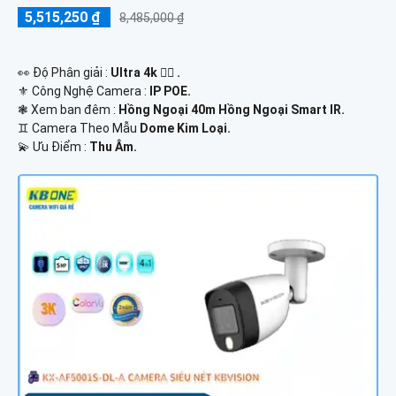
5,515,250 ₫
8,485,000 ₫
️👀 Độ Phân giải :
Ultra 4k 👍🏾 .
⚜️ Công Nghệ Camera :
IP POE.
❃ Xem ban đêm :
Hồng Ngoại 40m Hồng Ngoại Smart IR.
♊ Camera Theo Mẫu
Dome Kim Loại.
️💫 Ưu Điểm :
Thu Âm.