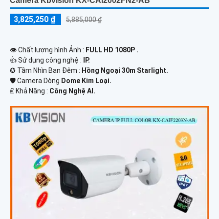
Camera Kbvision KX-CAi2002FN2-AB
3,825,250 ₫
5,885,000 ₫
👁 Chất lượng hình Ảnh :
FULL HD 1080P .
👍 Sử dụng công nghệ :
IP.
✪ Tầm Nhìn Ban Đêm :
Hồng Ngoại 30m Starlight.
🛡 Camera Dòng
Dome Kim Loại.
️₤ Khả Năng :
Công Nghệ AI.