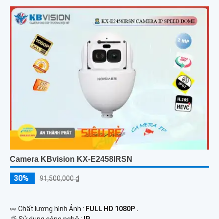
Camera KBvision KX-E2458IRSN
30%
91,500,000 ₫
️👀 Chất lượng hình Ảnh :
FULL HD 1080P .