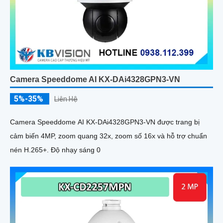
Camera Speeddome AI KX-DAi4328GPN3-VN
5%-35%
Liên Hệ
Camera Speeddome AI KX-DAi4328GPN3-VN được trang bị
cảm biến 4MP, zoom quang 32x, zoom số 16x và hỗ trợ chuẩn
nén H.265+. Độ nhạy sáng 0