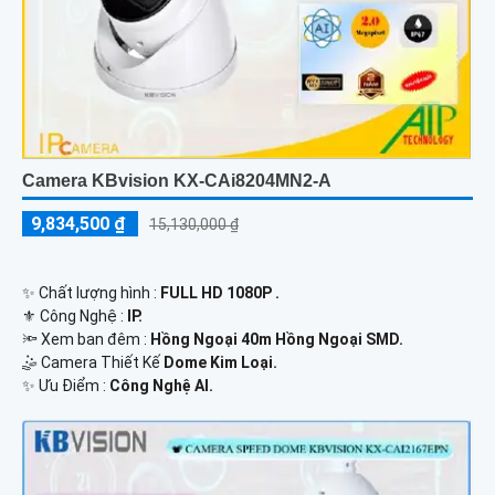
Camera KBvision KX-CAi8204MN2-A
9,834,500 ₫
15,130,000 ₫
✨ Chất lượng hình :
FULL HD 1080P .
⚜️ Công Nghệ :
IP.
🔦 Xem ban đêm :
Hồng Ngoại 40m Hồng Ngoại SMD.
🤹 Camera Thiết Kế
Dome Kim Loại.
️✨ Ưu Điểm :
Công Nghệ AI.