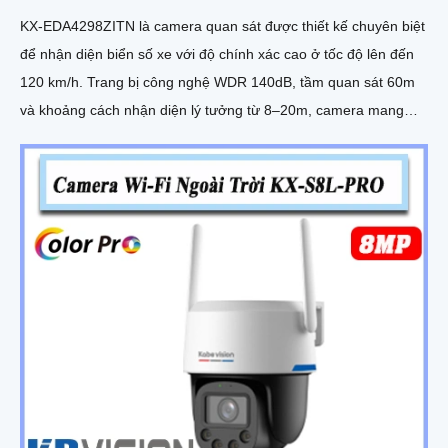
KX-EDA4298ZITN là camera quan sát được thiết kế chuyên biệt
để nhận diện biển số xe với độ chính xác cao ở tốc độ lên đến
120 km/h. Trang bị công nghệ WDR 140dB, tầm quan sát 60m
và khoảng cách nhận diện lý tưởng từ 8–20m, camera mang
đến hình ảnh sắc nét trong mọi điều kiện ánh sáng