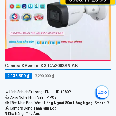
Camera KBvision KX-CAi2003SN-AB
2,138,500 ₫
3,290,000 ₫
☀️ Hình ảnh chất lượng :
FULL HD 1080P .
👍 Công Nghệ Hình Ảnh :
IP POE.
🔴 Tầm Nhìn Ban Đêm :
Hồng Ngoại 80m Hồng Ngoại Smart IR.
🕉️ Camera Dòng
Thân Kim Loại.
️🎙 Khả Năng :
Thu Âm.