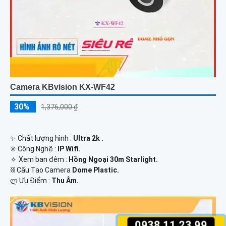
Camera KBvision KX-WF42
30%
1,376,000 ₫
✨ Chất lượng hình :
Ultra 2k .
✳️ Công Nghệ :
IP Wifi.
🔅 Xem ban đêm :
Hồng Ngoại 30m Starlight.
⛓ Cấu Tạo Camera
Dome Plastic.
️ლ Ưu Điểm :
Thu Âm.
0938.11.23.99