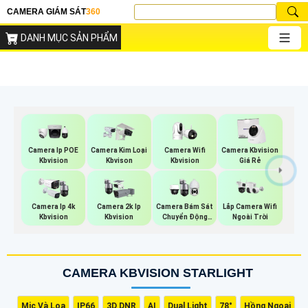
CAMERA GIÁM SÁT
360
DANH MỤC SẢN PHẨM
Camera Wifi
Camera Ip POE
Camera Kim Loại
Camera Kbvision
Kbvision
Kbvision
Kbvison
Giá Rẻ
Lắp Camera Wifi
Camera Ip 4k
Camera 2k Ip
Camera Bám Sát
Ngoài Trời
Kbvision
Kbvision
Chuyển Động
Kbvision
CAMERA KBVISION STARLIGHT
Mic Và Loa
IP66
3D DNR
AI
Dual Light
78°
Hồng Ngoại