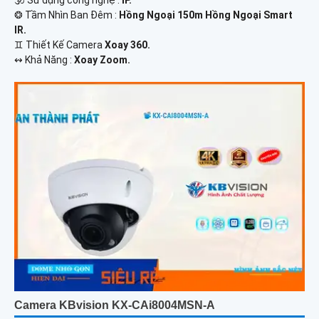
🕉️ Sử dụng công nghệ :
IP.
❂ Tầm Nhìn Ban Đêm :
Hồng Ngoại 150m Hồng Ngoại Smart
IR.
♊ Thiết Kế Camera
Xoay 360.
️↭ Khả Năng :
Xoay Zoom.
Camera KBvision KX-CAi8004MSN-A