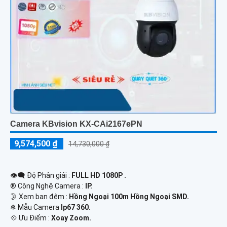
Camera KBvision KX-CAi2167ePN
9,574,500 ₫
14,730,000 ₫
👁️‍🗨 Độ Phân giải :
FULL HD 1080P .
®️ Công Nghệ Camera :
IP.
🌛 Xem ban đêm :
Hồng Ngoại 100m Hồng Ngoại SMD.
❄ Mẫu Camera
Ip67 360.
️💠 Ưu Điểm :
Xoay Zoom.