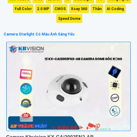
Full Color
2.0 MP
CMOS
Xoay 360
Thân
AI Coding
Speed Dome
Camera Starlight Có Màu Ánh Sáng Yếu