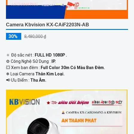
Camera Kbvision KX-CAiF2203N-AB
30%
8,480,000 ₫
🔅 Độ sắc nét :
FULL HD 1080P .
⚙ Công Nghệ Sử Dụng :
IP.
💥 Xem ban đêm :
Full Color 30m Có Màu Ban Đêm.
❄ Loại Camera
Thân Kim Loại.
️📢 Ưu Điểm :
Thu Âm.