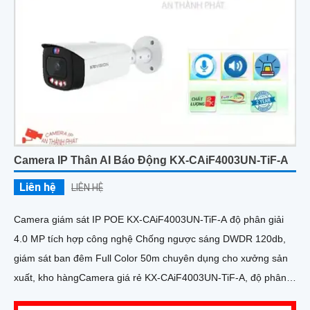
Camera IP Thân AI Báo Động KX-CAiF4003UN-TiF-A
Liên hệ
LIÊN HỆ
Camera giám sát IP POE KX-CAiF4003UN-TiF-A độ phân giải
4.0 MP tích hợp công nghệ Chống ngược sáng DWDR 120db,
giám sát ban đêm Full Color 50m chuyên dụng cho xưởng sản
xuất, kho hàngCamera giá rẻ KX-CAiF4003UN-TiF-A, độ phân
giải 4