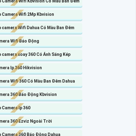
p Camera Wifi Kbvision Có Màu Ban Đêm
p Camera Wifi 2Mp Kbvision
p camera Wifi Dahua Có Màu Ban Đêm
mera Wifi Báo Động
p camera xoay 360 Có Ánh Sáng Kép
era Ip 360 Hikvision
mera Wifi 360 Có Màu Ban Đêm Dahua
mera 360 Báo Động Kbvision
p Camera Ip 360
mera 360 Ezviz Ngoài Trời
p Camera 360 Báo Động Dahua