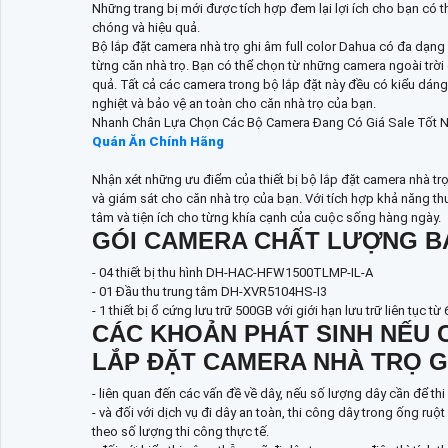
Những trang bị mới được tích hợp đem lại lợi ích cho bạn có t
chóng và hiệu quả.
Bộ lắp đặt camera nhà trọ ghi âm full color Dahua có đa dạn
từng căn nhà trọ. Bạn có thể chọn từ những camera ngoài trờ
quả. Tất cả các camera trong bộ lắp đặt này đều có kiểu dáng 
nghiệt và bảo vệ an toàn cho căn nhà trọ của bạn.
Nhanh Chân Lựa Chọn Các Bộ Camera Đang Có Giá Sale Tốt Nh
Quán Ăn Chính Hãng
Nhận xét những ưu điểm của thiết bị bộ lắp đặt camera nhà tr
và giám sát cho căn nhà trọ của bạn. Với tích hợp khả năng
tâm và tiện ích cho từng khía cạnh của cuộc sống hàng ngày.
GÓI CAMERA CHẤT LƯỢNG B
- 04 thiết bị thu hình DH-HAC-HFW1500TLMP-IL-A
- 01 Đầu thu trung tâm DH-XVR5104HS-I3
- 1 thiết bị ổ cứng lưu trữ 500GB với giới hạn lưu trữ liên tục từ
CÁC KHOẢN PHÁT SINH NẾU 
LẮP ĐẶT CAMERA NHÀ TRỌ 
- liên quan đến các vấn đề về dây, nếu số lượng dây cần để th
- và đối với dịch vụ đi dây an toàn, thi công dây trong ống ruộ
theo số lượng thi công thực tế.