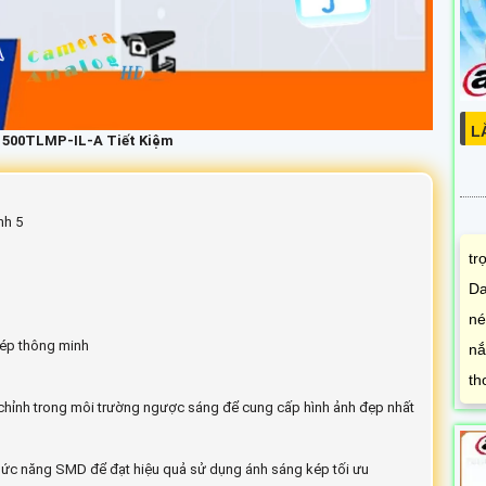
L
1500TLMP-IL-A Tiết Kiệm
nh 5
tr
Da
né
kép thông minh
nắ
th
 chỉnh trong môi trường ngược sáng để cung cấp hình ảnh đẹp nhất
ợ chức năng SMD để đạt hiệu quả sử dụng ánh sáng kép tối ưu