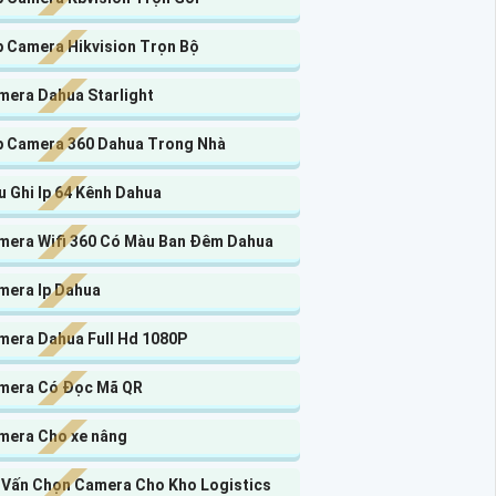
p Camera Hikvision Trọn Bộ
mera Dahua Starlight
p Camera 360 Dahua Trong Nhà
 Ghi Ip 64 Kênh Dahua
mera Wifi 360 Có Màu Ban Đêm Dahua
mera Ip Dahua
mera Dahua Full Hd 1080P
mera Có Đọc Mã QR
mera Cho xe nâng
 Vấn Chọn Camera Cho Kho Logistics