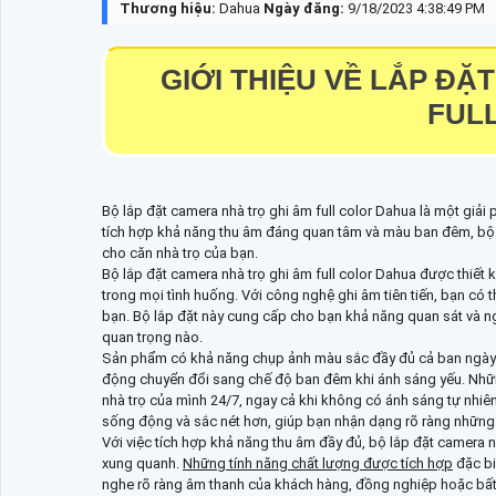
Thương hiệu:
Dahua
Ngày đăng:
9/18/2023 4:38:49 PM
GIỚI THIỆU VỀ
LẮP ĐẶT
FUL
Bộ lắp đặt camera nhà trọ ghi âm full color Dahua là một giải 
tích hợp khả năng thu âm đáng quan tâm và màu ban đêm, bộ s
cho căn nhà trọ của bạn.
Bộ lắp đặt camera nhà trọ ghi âm full color Dahua được thiết
trong mọi tình huống. Với công nghệ ghi âm tiên tiến, bạn có t
bạn. Bộ lắp đặt này cung cấp cho bạn khả năng quan sát và ngh
quan trọng nào.
Sản phẩm có khả năng chụp ảnh màu sắc đầy đủ cả ban ngày 
động chuyển đổi sang chế độ ban đêm khi ánh sáng yếu. Những
nhà trọ của mình 24/7, ngay cả khi không có ánh sáng tự nhiê
sống động và sắc nét hơn, giúp bạn nhận dạng rõ ràng những c
Với việc tích hợp khả năng thu âm đầy đủ, bộ lắp đặt camer
xung quanh.
Những tính năng chất lượng được tích hợp
đặc bi
nghe rõ ràng âm thanh của khách hàng, đồng nghiệp hoặc bất