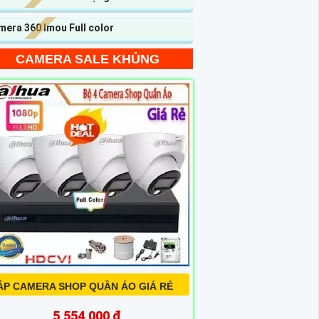
era 360 Imou Full color
CAMERA SALE KHỦNG
ẮP CAMERA SHOP QUẦN ÁO GIÁ RẺ
5,554,000 ₫