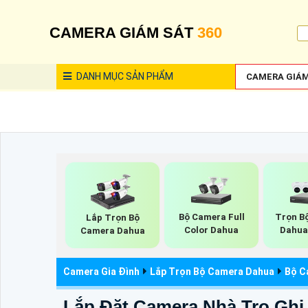
CAMERA GIÁM SÁT
360
DANH MỤC
SẢN PHẨM
CAMERA GIÁM
Bộ Camera Full
Trọn B
Lắp Trọn Bộ
Color Dahua
Dahua
Camera Dahua
Camera Gia Đình
Lắp Trọn Bộ Camera Dahua
Bộ C
Lắp Đặt Camera Nhà Trọ Ghi 