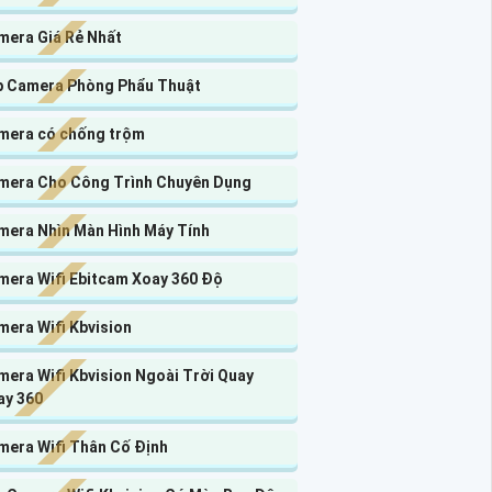
mera Giá Rẻ Nhất
p Camera Phòng Phẩu Thuật
mera có chống trộm
mera Cho Công Trình Chuyên Dụng
mera Nhìn Màn Hình Máy Tính
mera Wifi Ebitcam Xoay 360 Độ
mera Wifi Kbvision
era Wifi Kbvision Ngoài Trời Quay
ay 360
mera Wifi Thân Cố Định