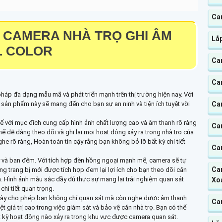
Ca
 CAMERA NHÀ TRỌ GHI ÂM
Lắ
L COLOR
Ca
Ca
pháp đa dạng mẫu mã và phát triển mạnh trên thị trường hiện nay. Với
Ca
ản phẩm này sẽ mang đến cho bạn sự an ninh và tiện ích tuyệt vời
 kế với mục đích cung cấp hình ảnh chất lượng cao và âm thanh rõ ràng
Ca
hể dễ dàng theo dõi và ghi lại mọi hoạt động xảy ra trong nhà trọ của
e rõ ràng, Hoàn toàn tin cậy rằng bạn không bỏ lỡ bất kỳ chi tiết
Ca
và ban đêm. Với tích hợp đèn hồng ngoại mạnh mẽ, camera sẽ tự
Cam
 trang bị mới được tích hợp đem lại lợi ích cho bạn theo dõi căn
n. Hình ảnh màu sắc đầy đủ thực sự mang lại trải nghiệm quan sát
Xo
hi tiết quan trọng.
a này cho phép bạn không chỉ quan sát mà còn nghe được âm thanh
Ca
ệt giá trị cao trong việc giám sát và bảo vệ căn nhà trọ. Bạn có thể
 kỳ hoạt động nào xảy ra trong khu vực được camera quan sát.