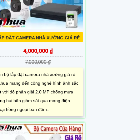
ẮP ĐẶT CAMERA NHÀ XƯỞNG GIÁ RẺ
4,000,000 ₫
7,000,000 ₫
ọn bộ lắp đặt camera nhà xưởng giá rẻ
hua mang đến công nghệ hình ảnh sắc
t với độ phân giải 2.0 MP chống mưa
ng bụi bẩn giám sát qua mạng điện
oại hồng ngoại ban đêm...