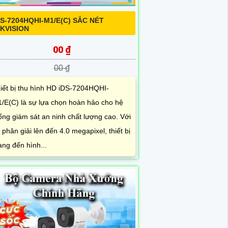
DS-7204HQHI-M1/E(C) SẮC NÉT
IKVISION
00 ₫
00 ₫
iết bị thu hình HD iDS-7204HQHI-
/E(C) là sự lựa chọn hoàn hảo cho hệ
ống giám sát an ninh chất lượng cao. Với
 phân giải lên đến 4.0 megapixel, thiết bị
ng đến hình...