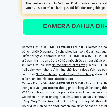
Hãy liên hệ với công ty An Thành Phát ngay hôm nay để biế
Âm Full Color
và tận hưởng ưu đãi hấp dẫn trong thời gia
CAMERA DAHUA
DH-
Camera Dahua
DH-HAC-HFW1500TLMP-IL-A
là một loại c
công nghệ HD, camera này cho phép bạn có thể giám sát qua 
Điểm nổi bật của camera Dahua
DH-HAC-HFW1500TLMP-I
giá cạnh tranh, bạn có thể sở hữu một chiếc camera chất lượ
✪ Giám Sát Ban Đêm
Những cải tiến chất lượng
Dahua
DH-H
Full Color 40m.
Những tính năng chất lượng được tích hợp
có 
ban ngày.
Những tính năng chất lượng được tích hợp
không chỉ
giúp nhận diện rõ ràng các đối tượng.
Camera Dahua
DH-HAC-HFW1500TLMP-IL-A
cũng được thi
trong nhà và ngoài trời mà không phải lo lắng về tình trạng 
WDR, giúp hiển thị rõ ràng ngay cả khi có sự khác biệt về ánh
Có thể nhìn nhận lại những ưu điểm Camera Dahua
DH-HAC-
năng đáng ∬ quan trọng như giám sát qua mạng điện thoại dễ 
Color 40m. Bạn có thể chọn camera này để chắc chắn sự an ni