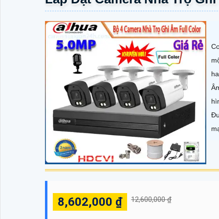
Co
mộ
ha
Âm
hì
Đư
mạ
8,602,000 ₫
12,600,000 ₫