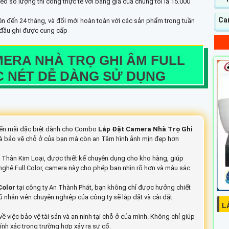
theo số lượng thi công thực tế với bảng giá của chúng tôi là 15.000
Cam
 lên đến 24 tháng, và đổi mới hoàn toàn với các sản phẩm trong tuần
à đầu ghi được cung cấp
MERA NHÀ TRỌ GHI ÂM FULL
C NÉT DỄ DÀNG SỬ DỤNG
uyến mãi đặc biệt dành cho Combo
Lắp Đặt Camera Nhà Trọ Ghi
và bảo vệ chỗ ở của bạn mà còn an Tâm hình ảnh mịn đẹp hơn
Thân Kim Loại, được thiết kế chuyên dụng cho kho hàng, giúp
ghệ Full Color, camera này cho phép bạn nhìn rõ hơn và màu sắc
Color
tại công ty An Thành Phát, bạn không chỉ được hưởng chiết
nhân viên chuyên nghiệp của công ty sẽ lắp đặt và cài đặt
L
ề việc bảo vệ tài sản và an ninh tại chỗ ở của mình. Không chỉ giúp
h xác trong trường hợp xảy ra sự cố.