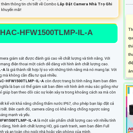
t thêm thông tin chi tiết về Combo
Lắp Đặt Camera Nhà Trọ Ghi
n khuyến mãi!
Th
HAC-HFW1500TLMP-IL-A
qu
th
th
amera giám sát được đánh giá cao về chất lượng và tính năng. Với
đi
mạng điện thoại một cách dễ dàng với hình ảnh chất lượng cao.
L-A
là giá thành rất hợp lý so với những tính năng mà nó mang lại. Với
ản
ng mà không cần đầu tư quá nhiều.
AC-HFW1500TLMP-IL-A
còn được trang bị tính năng Xem ban đêm
nghĩa là bạn có thể giám sát ban đêm với hình ảnh màu sắc giống như
 giúp bạn theo dõi các sự kiện xảy ra trong khoảng cách xa mà còn
ết kế với khả năng chống thấm nước IP67, cho phép bạn lắp đặt cả
thời tiết. Bên cạnh đó, camera cũng có khả năng chống ngược sáng
 sáng mạnh và yếu.
HFW1500TLMP-IL-A
là một sản phẩm chất lượng cao với nhiều tính
dàng, hình ảnh chất lượng HD, giá cạnh tranh, xem ban đêm Full
nh và an toàn cho ngôi nhà hoặc văn phòng của mình.