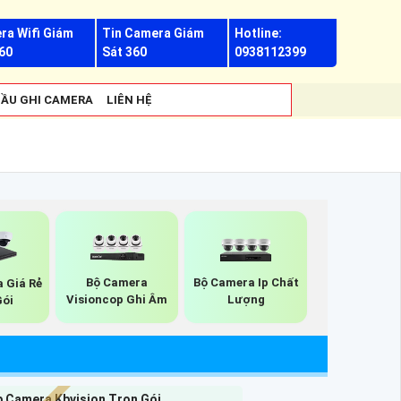
ra Wifi Giám
Tin Camera Giám
Hotline:
60
Sát 360
0938112399
ẦU GHI CAMERA
LIÊN HỆ
Bộ Camera
Bộ Camera Ip Chất
 Giá Rẻ
Visioncop Ghi Âm
Lượng
Gói
p Camera Kbvision Trọn Gói