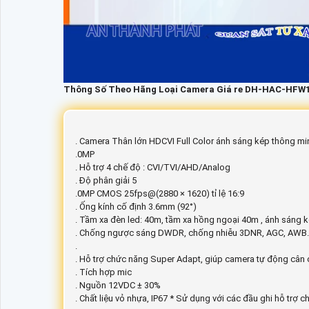
Thông Số Theo Hãng Loại Camera Giá re DH-HAC-HFW
. Camera Thân lớn HDCVI Full Color ánh sáng kép thông mi
.0MP
. Hỗ trợ 4 chế độ : CVI/TVI/AHD/Analog
. Độ phân giải 5
.0MP CMOS 25fps@(2880 × 1620) tỉ lệ 16:9
. Ống kính cố định 3.6mm (92°)
. Tầm xa đèn led: 40m, tầm xa hồng ngoại 40m , ánh sáng 
. Chống ngược sáng DWDR, chống nhiễu 3DNR, AGC, AWB.
.
. Hỗ trợ chức năng Super Adapt, giúp camera tự động cân
. Tích hợp mic
. Nguồn 12VDC ± 30%
. Chất liệu vỏ nhựa, IP67 * Sử dụng với các đầu ghi hỗ tr