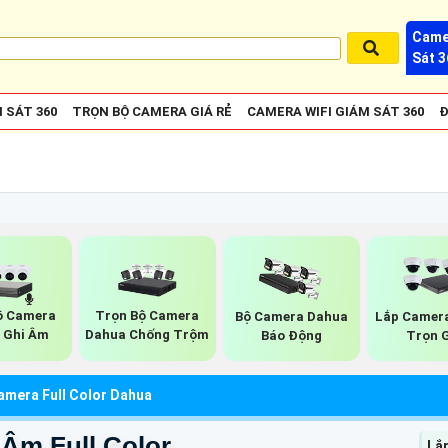
Came
Sát 3
 SÁT 360
TRỌN BỘ CAMERA GIÁ RẺ
CAMERA WIFI GIÁM SÁT 360
Đ
ộ Camera
Trọn Bộ Camera
Bộ Camera Dahua
Lắp Camera
 Ghi Âm
Dahua Chống Trộm
Báo Động
Trọn 
amera Full Color Dahua
Âm Full Color
Lắ