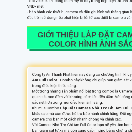
- đối với kiểu thi công thẫm mỹ đi dây trong nẹp điện thì tính 
VNĐ/ mét
- bảo hành các thiết bị camera và đầu ghi hình với tháng gian
đầu tiên sử dụng nếu phát hiện bị lỗi từ các thiết bị camera v
GIỚI THIỆU
LẮP ĐẶT CA
COLOR
HÌNH ẢNH SẮ
Công ty An Thành Phát hiện nay đang có chương trình kh
Âm Full Color
. Combo này không chỉ giúp bạn giám sát 
trong điều kiện thiếu sáng.
Một trong những sản phẩm nổi bật trong combo là Camera 
quan sát ban đêm với khoảng cách lên đến 40m. Với công n
sắc nét hơn trong mọi điều kiện ánh sáng.
Khi mua Combo
Lắp Đặt Camera Nhà Trọ Ghi Âm Full 
khấu cao mà còn được hỗ trợ bảo hành chính hãng. Đội ngũ 
camera cho bạn một cách nhanh chóng và chính xác.
Với Camera Nhà Trọ Ghi Âm Full Color, bạn sẽ yên tâm hơn v
bạn giám sát từ xa mà còn cung cấp những bằng chứng chín