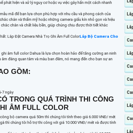
Lắ
hể phát hiện và xử lý nguy cơ hoặc vụ việc gây hấn một cách nhanh
Lắ
g mẫu mã để bạn lựa chọn phù hợp với nhu cầu và phong cách của
i chắc chắn và thẩm mỹ hoặc những camera giấu kín nhỏ gọn và hiệu
chắc chắn và chất liệu bền, giúp chúng chịu được thời tiết khắc
Lắ
ất: Lắp Đặt Camera Nhà Trọ Ghi Âm Full Color
Lắp Bộ Camera Cho
Ca
Lắ
ọ ghi âm full color Dahua là lựa chọn hoàn hảo để tăng cường an ninh
 thu âm đáng quan tâm và màu ban đêm, nó mang đến cho bạn sự an
Cam
AO GỒM:
Ca
Ca
 6-7 ngày
CÓ TRONG QUÁ TRÌNH THI CÔNG
Lắ
GHI ÂM FULL COLOR
i công bộ camera quá 50m thì chúng tôi tính theo giá 6.000 VNĐ/ mét
Ca
t gà thì chúng tôi hỗ trợ thi công với giá 10.000 VNĐ/ mét và được tính
Lă