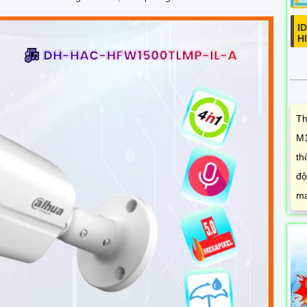
I
H
Th
M1
th
độ
ma