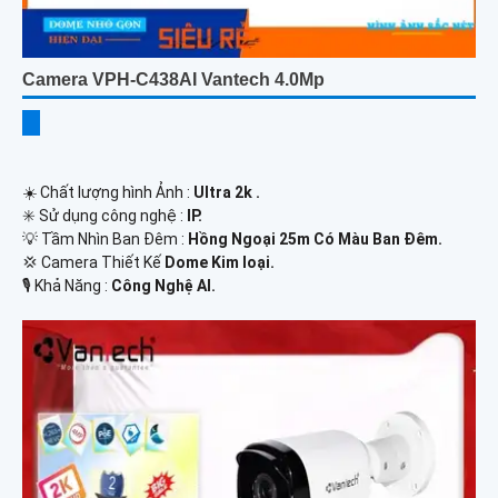
Camera VPH-C438AI Vantech 4.0Mp
☀️ Chất lượng hình Ảnh :
Ultra 2k .
✳️ Sử dụng công nghệ :
IP.
💡 Tầm Nhìn Ban Đêm :
Hồng Ngoại 25m Có Màu Ban Ðêm.
💢 Camera Thiết Kế
Dome Kim loại.
️🎙 Khả Năng :
Công Nghệ AI.