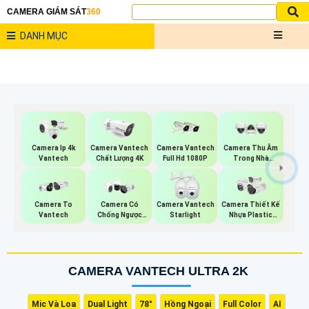
CAMERA GIÁM SÁT
360
DANH MỤC
Camera Ip 4k
Camera Vantech
Camera Vantech
Camera Thu Âm
Vantech
Chất Lượng 4K
Full Hd 1080P
Trong Nhà
Vantech
Camera To
Camera Có
Camera Vantech
Camera Thiết Kế
Vantech
Chống Ngược
Starlight
Nhựa Plastic
Sáng Vantech
Vantech
CAMERA VANTECH ULTRA 2K
Mic Và Loa
Dual Light
78°
Hồng Ngoại
Full Color
AI