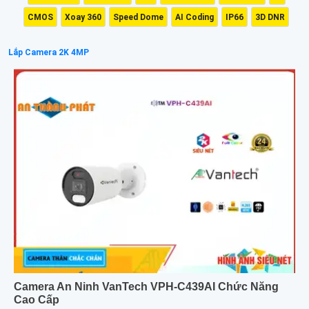
CMOS
Xoay 360
Speed Dome
AI Coding
IP66
3D DNR
Lắp Camera 2K 4MP
Camera An Ninh VanTech VPH-C439AI Chức Năng
Cao Cấp