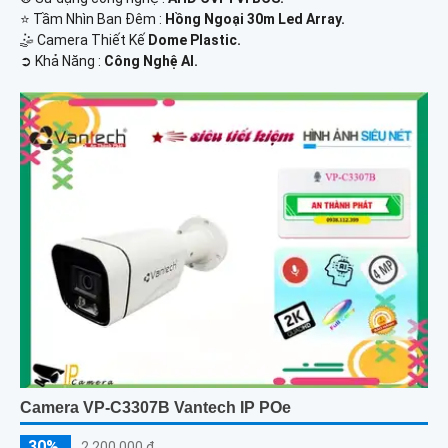
⭐ Tầm Nhìn Ban Đêm :
Hồng Ngoại 30m Led Array.
🤹 Camera Thiết Kế
Dome Plastic.
️➲ Khả Năng :
Công Nghệ AI.
Camera VP-C3307B Vantech IP POe
30%
2,200,000 ₫