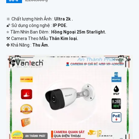
🔆 Chất lượng hình Ảnh :
Ultra 2k .
🌠 Sử dụng công nghệ :
IP POE.
⭐ Tầm Nhìn Ban Đêm :
Hồng Ngoại 25m Starlight.
⚒ Camera Theo Mẫu
Thân Kim loại.
️✤ Khả Năng :
Thu Âm.