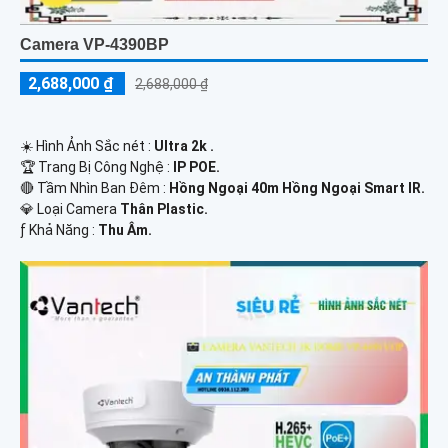
Camera VP-4390BP
2,688,000 ₫
2,688,000 ₫
☀️ Hình Ảnh Sắc nét :
Ultra 2k .
🏆 Trang Bị Công Nghệ :
IP POE.
🔴 Tầm Nhìn Ban Đêm :
Hồng Ngoại 40m Hồng Ngoại Smart IR.
💎 Loại Camera
Thân Plastic.
️ƒ Khả Năng :
Thu Âm.