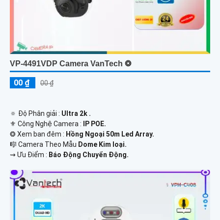
VP-4491VDP Camera VanTech ❂
00 ₫
00 ₫
🔅 Độ Phân giải :
Ultra 2k .
⚜️ Công Nghệ Camera :
IP POE.
❂ Xem ban đêm :
Hồng Ngoại 50m Led Array.
🎼️ Camera Theo Mẫu
Dome Kim loại.
️⇝ Ưu Điểm :
Báo Động Chuyển Động.