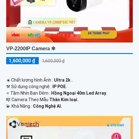
VP-2200IP Camera ❇
1,600,000 ₫
1,600,000 ₫
☀️ Chất lượng hình Ảnh :
Ultra 2k .
⚒ Sử dụng công nghệ :
IP POE.
⭐ Tầm Nhìn Ban Đêm :
Hồng Ngoại 40m Led Array.
🎼️ Camera Theo Mẫu
Thân Kim loại.
️💫 Khả Năng :
Công Nghệ AI.