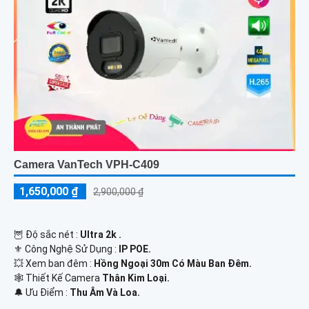
Camera VanTech VPH-C409
1,650,000 ₫
2,900,000 ₫
🦉 Độ sắc nét :
Ultra 2k .
⚜️ Công Nghệ Sử Dụng :
IP POE.
💥 Xem ban đêm :
Hồng Ngoại 30m Có Màu Ban Đêm.
🕸️ Thiết Kế Camera
Thân Kim Loại.
️🔔 Ưu Điểm :
Thu Âm Và Loa.