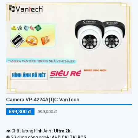
Camera VP-4224A|T|C VanTech
699,300 ₫
999,000 ₫
👁 Chất lượng hình Ảnh :
Ultra 2k .
®️ Sử dụng công nghệ :
AHD CVI TVI BCS.