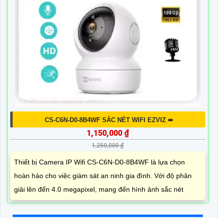
CS-C6N-D0-8B4WF SẮC NÉT WIFI EZVIZ ➠
1,150,000 ₫
1,250,000 ₫
Thiết bị Camera IP Wifi CS-C6N-D0-8B4WF là lựa chọn
hoàn hảo cho việc giám sát an ninh gia đình. Với độ phân
giải lên đến 4.0 megapixel, mang đến hình ảnh sắc nét