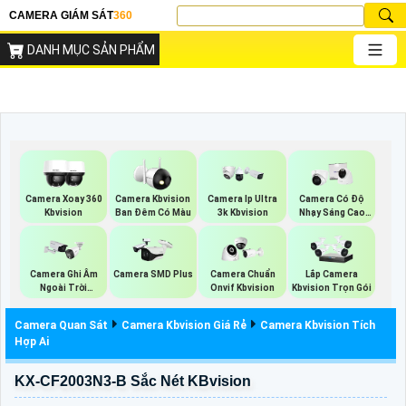
CAMERA GIÁM SÁT
360
DANH MỤC SẢN PHẨM
Camera Xoay 360
Camera Kbvision
Camera Ip Ultra
Camera Có Độ
Kbvision
Ban Đêm Có Màu
3k Kbvision
Nhạy Sáng Cao
Kbvision
Camera Ghi Âm
Camera SMD Plus
Camera Chuẩn
Lắp Camera
Ngoài Trời
Onvif Kbvision
Kbvision Trọn Gói
Kbvision
Camera Quan Sát
Camera Kbvision Giá Rẻ
Camera Kbvision Tích
Hợp Ai
KX-CF2003N3-B Sắc Nét KBvision