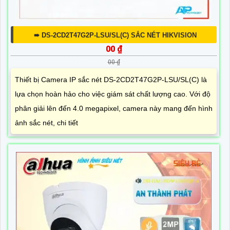
➠ DS-2CD2T47G2P-LSU/SL(C) SẮC NÉT HIKVISION
00 ₫
00 ₫
Thiết bị Camera IP sắc nét DS-2CD2T47G2P-LSU/SL(C) là
lựa chọn hoàn hảo cho việc giám sát chất lượng cao. Với độ
phân giải lên đến 4.0 megapixel, camera này mang đến hình
ảnh sắc nét, chi tiết