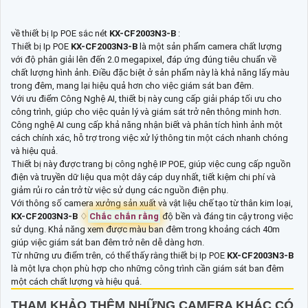
về thiết bị Ip POE sắc nét
KX-CF2003N3-B
:
Thiết bị Ip POE
KX-CF2003N3-B
là một sản phẩm camera chất lượng
với độ phân giải lên đến 2.0 megapixel, đáp ứng đúng tiêu chuẩn về
chất lượng hình ảnh. Điều đặc biệt ở sản phẩm này là khả năng lấy màu
trong đêm, mang lại hiệu quả hơn cho việc giám sát ban đêm.
Với ưu điểm Công Nghệ AI, thiết bị này cung cấp giải pháp tối ưu cho
công trình, giúp cho việc quản lý và giám sát trở nên thông minh hơn.
Công nghệ AI cung cấp khả năng nhận biết và phân tích hình ảnh một
cách chính xác, hỗ trợ trong việc xử lý thông tin một cách nhanh chóng
và hiệu quả.
Thiết bị này được trang bị công nghệ IP POE, giúp việc cung cấp nguồn
điện và truyền dữ liệu qua một dây cáp duy nhất, tiết kiệm chi phí và
giảm rủi ro cản trở từ việc sử dụng các nguồn điện phụ.
Với thông số camera xưởng sản xuất và vật liệu chế tạo từ thân kim loại,
KX-CF2003N3-B
♢
Chắc chắn rằng
độ bền và đáng tin cậy trong việc
sử dụng. Khả năng xem được màu ban đêm trong khoảng cách 40m
giúp việc giám sát ban đêm trở nên dễ dàng hơn.
Từ những ưu điểm trên, có thể thấy rằng thiết bị Ip POE
KX-CF2003N3-B
là một lựa chọn phù hợp cho những công trình cần giám sát ban đêm
một cách chất lượng và hiệu quả.
THAM KHẢO THÊM NHỮNG CAMERA KHÁC CÓ