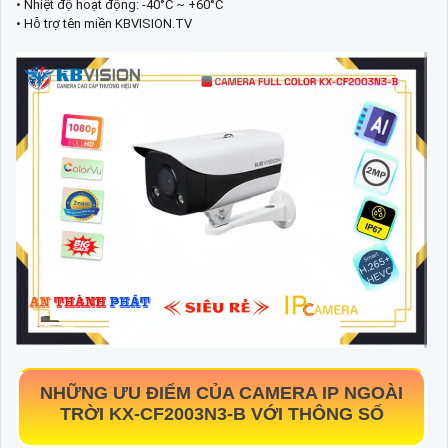
• Nhiệt độ hoạt động: -40°C ~ +60°C
• Hỗ trợ tên miền KBVISION.TV
NHỮNG ƯU ĐIỂM CỦA CAMERA IP NGOÀI
TRỜI
KX-CF2003N3-B
VỚI THÔNG SỐ