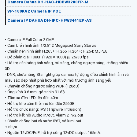
Camera Dahua DH-HAC-HDBW3200FP-M
VP-180KV2 Camera IP POE
Camera IP DAHUA DH-IPC-HFW3441EP-AS
• Camera IP Full Color 2.0MP
• Cảm biến hình ảnh 1/2.8” 2 Megapixel Sony Starvis
• Chuẩn nén hình ảnh H.265+; H.265, H.264+; H.264; MJPEG
• Độ phân giải 1080P (1920 × 1080) @ 25/30 fps
• Hỗ trợ cân bằng ánh sáng, bù sáng, chống ngược sáng, chống nhiễu
3D
- DNR, chức năng Starlight giúp camera tự động điều chỉnh hình ảnh và
màu sắc đẹp nhất phù hợp nhất với môi trường ánh sáng yếu
• Chuyên chống ngược sáng WDR (120dB)
• Ống kính 3.6 mm, góc nhìn 91 độ
• Tầm xa đèn LED lên đến 40m
• Hỗ trợ khe cắm thẻ nhớ lên đến 256GB
• Hỗ trợ chức năng: IVS (Tripwire, Intrusion)
• Hỗ trợ kết nối Audio in/out, Alarm 2 in/2 out
• Chuẩn chống bụi và nước IP67, vỏ kim loại
+ nhựa
• Nguồn 12vDC/PoE, hỗ trợ cổng 12vDC output 165mA.