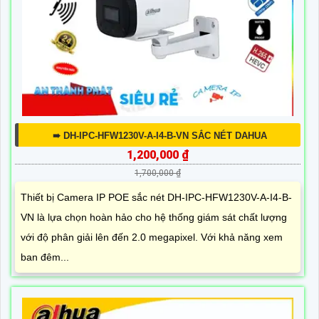
➠ DH-IPC-HFW1230V-A-I4-B-VN SẮC NÉT DAHUA
1,200,000 ₫
1,700,000 ₫
Thiết bị Camera IP POE sắc nét DH-IPC-HFW1230V-A-I4-B-
VN là lựa chọn hoàn hảo cho hệ thống giám sát chất lượng
với độ phân giải lên đến 2.0 megapixel. Với khả năng xem
ban đêm...