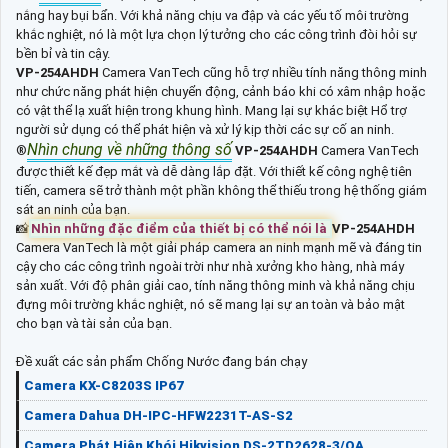
nắng hay bụi bẩn. Với khả năng chịu va đập và các yếu tố môi trường
khắc nghiệt, nó là một lựa chọn lý tưởng cho các công trình đòi hỏi sự
bền bỉ và tin cậy.
VP-254AHDH
Camera VanTech cũng hỗ trợ nhiều tính năng thông minh
như chức năng phát hiện chuyển động, cảnh báo khi có xâm nhập hoặc
có vật thể lạ xuất hiện trong khung hình. Mang lại sự khác biệt Hổ trợ
người sử dụng có thể phát hiện và xử lý kịp thời các sự cố an ninh.
Nhìn chung về những thông số
®️
VP-254AHDH
Camera VanTech
được thiết kế đẹp mắt và dễ dàng lắp đặt. Với thiết kế công nghệ tiên
tiến, camera sẽ trở thành một phần không thể thiếu trong hệ thống giám
sát an ninh của bạn.
📸
Nhìn những đặc điểm của thiết bị có thể nói là
VP-254AHDH
Camera VanTech là một giải pháp camera an ninh mạnh mẽ và đáng tin
cậy cho các công trình ngoài trời như nhà xưởng kho hàng, nhà máy
sản xuất. Với độ phân giải cao, tính năng thông minh và khả năng chịu
đựng môi trường khắc nghiệt, nó sẽ mang lại sự an toàn và bảo mật
cho bạn và tài sản của bạn.
Đề xuất các sản phẩm Chống Nước đang bán chạy
Camera KX-C8203S IP67
Camera Dahua DH-IPC-HFW2231T-AS-S2
Camera Phát Hiện Khói Hikvision DS-2TD2628-3/QA