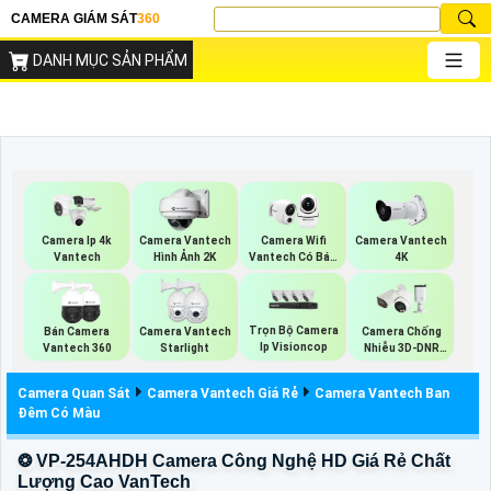
CAMERA GIÁM SÁT
360
DANH MỤC SẢN PHẨM
Camera Ip 4k
Camera Vantech
Camera Wifi
Camera Vantech
Vantech
Hình Ảnh 2K
Vantech Có Báo
4K
Động
Trọn Bộ Camera
Bán Camera
Camera Vantech
Camera Chống
Ip Visioncop
Vantech 360
Starlight
Nhiễu 3D-DNR
Dahua
Camera Quan Sát
Camera Vantech Giá Rẻ
Camera Vantech Ban
Đêm Có Màu
❂ VP-254AHDH Camera Công Nghệ HD Giá Rẻ Chất
Lượng Cao VanTech