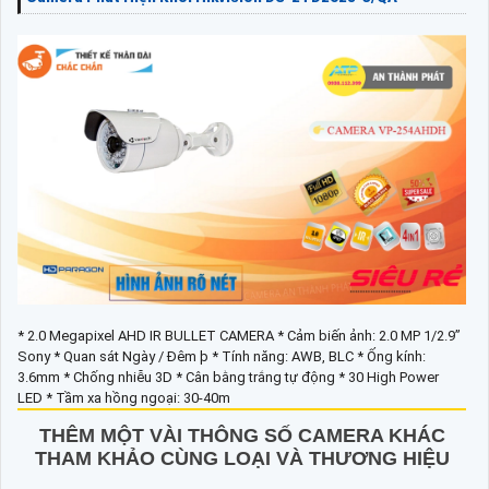
* 2.0 Megapixel AHD IR BULLET CAMERA * Cảm biến ảnh: 2.0 MP 1/2.9”
Sony * Quan sát Ngày / Đêm þ * Tính năng: AWB, BLC * Ống kính:
3.6mm * Chống nhiễu 3D * Cân bằng trắng tự động * 30 High Power
LED * Tầm xa hồng ngoại: 30-40m
THÊM MỘT VÀI THÔNG SỐ CAMERA KHÁC
THAM KHẢO CÙNG LOẠI VÀ THƯƠNG HIỆU