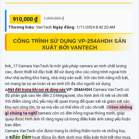
910,000 ₫
1,300,000 ₫
Thương hiệu:
VanTech
Ngày đăng:
1/11/2024 8:42:20 AM
CÔNG TRÌNH SỬ DỤNG
VP-254AHDH
SẢN
XUẤT BỞI VANTECH
link_17 Camera VanTech là một giải pháp camera an ninh chất lượng
cao, được thiết kế đặc biệt để sử dụng cho các công trình ngoài trời
như nhà xưởng kho hàng, nhà máy sản xuất. Với các tính năng nổi bật,
nó mang lại sự an toàn và an ninh tối đa cho người sử dụng.
⁂
Nét đặt trưng khi nói về dòng này
VP-254AHDH
Camera VanTech có
độ phân giải cao lên đến 2.0 Megapixel, cho hình ảnh rõ nét và chi tiết.
Với điểm cộng chủ yếu này rất quan trọng để quan sát và giám sát các
khu vực rộng lớn, từ xa mà vẫn có thể nhìn rõ các chi tiết. 🔳
Hơn những
gì chúng ta nghĩ
camera còn có đèn hồng ngoại thông minh, giúp
quay được hình ảnh rõ ràng ngay cả trong điều kiện ánh sáng yếu hoặc
ban đêm.
Camera VanTech còn được trang bị chống thấm nước và chống bụi,
Bảo Đảm
☣️
®️
hoạt động ổn định dưới mọi điều kiện thời tiết như mưa,