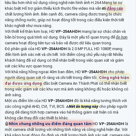
liệu lâu hơn nhờ sử dụng công nghệ nén hình ảnh H.264 Mang lại sự
khác biệt Hổ trợ giảm thiểu kích thước file video mà vẫn 📸
đẳng cấp
chất lượng hình ảnh. Bên cạnh đó, camera cũng được trang bị chức
năng chống nước, giúp nó hoạt động tốt trong các điều kiện thời tiết
khắc nghiệt như mưa nắng.
Với thiết kế thân kim loại, HD
VP-254AHDH
mang lại sự chắc chắn và
bền bỉ trong quá trình sử dụng. Đây là một yếu tố quan trọng để
ổn hơn
camera hoạt động liên tục và bảo vệ được dữ liệu quan trọng.
Độ phân giải của HD
VP-254AHDH
là 2.0 MP FULL HD 1080P, mang
đến hình ảnh sắc nét và chi tiết. Với điểm cộng chủ yếu này rất Nhiều
khách hàng đã sử dụng có thể nhận biết trong việc quan sát và giám
sát các khu vực quan trọng.
Với khả năng hồng ngoại 40m ban đêm, HD
VP-254AHDH
cho phép
người dùng quan sát rõ ràng và chi tiết trong đêm tối.
Công nghệ hiện
đại được ứng dụng
đặc biệt Camera An Thành Phát có thể nhận biết
trong việc giám sát các khu vực mà ánh sáng không đủ hoặc không có
ánh sáng.
Một ưu điểm lớn của HD
VP-254AHDH
đó là khả năng tương thích với
các công nghệ AHD, CVI, TVI, BCS. ⁂
Nét ấn tượng này
cho phép người
dùng dễ dàng tích hợp camera vào hệ thống giám sát hiện có mà
không cần thay đổi các thiết bị khác.
🤖️
Nhìn chung những ưu điểm đáng quan tâm
HD
VP-254AHDH
là
một camera chất lượng với những tính năng và công nghệ hiện đại. Với
khả năng hoạt động ổn định và chất lượng hình ảnh sắc nét, camera này