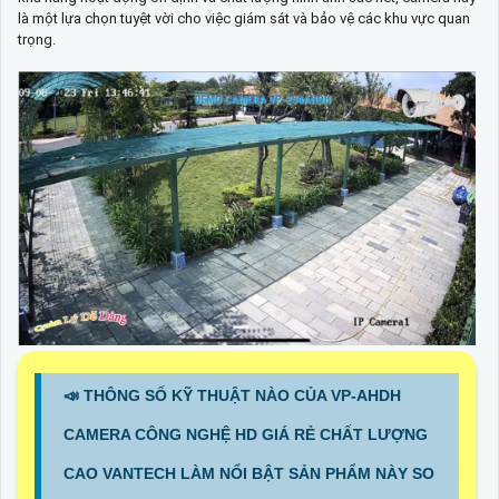
là một lựa chọn tuyệt vời cho việc giám sát và bảo vệ các khu vực quan
trọng.
📣 THÔNG SỐ KỸ THUẬT NÀO CỦA VP-AHDH
CAMERA CÔNG NGHỆ HD GIÁ RẺ CHẤT LƯỢNG
CAO VANTECH LÀM NỔI BẬT SẢN PHẨM NÀY SO