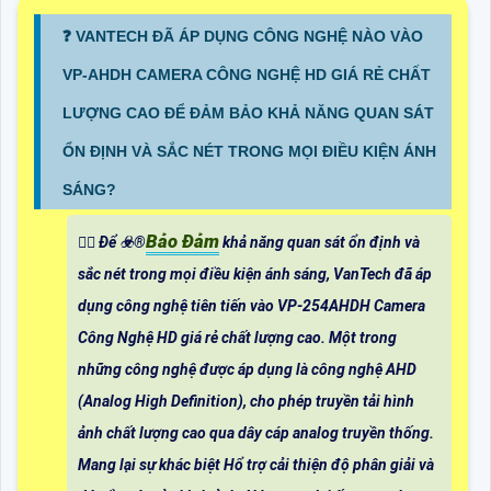
❓ VANTECH ĐÃ ÁP DỤNG CÔNG NGHỆ NÀO VÀO
VP-AHDH CAMERA CÔNG NGHỆ HD GIÁ RẺ CHẤT
LƯỢNG CAO ĐỂ ĐẢM BẢO KHẢ NĂNG QUAN SÁT
ỔN ĐỊNH VÀ SẮC NÉT TRONG MỌI ĐIỀU KIỆN ÁNH
SÁNG?
Bảo Đảm
❤️‍💋‍ Để ☣️
®️
khả năng quan sát ổn định và
sắc nét trong mọi điều kiện ánh sáng, VanTech đã áp
dụng công nghệ tiên tiến vào VP-254AHDH Camera
Công Nghệ HD giá rẻ chất lượng cao. Một trong
những công nghệ được áp dụng là công nghệ AHD
(Analog High Definition), cho phép truyền tải hình
ảnh chất lượng cao qua dây cáp analog truyền thống.
Mang lại sự khác biệt Hổ trợ cải thiện độ phân giải và