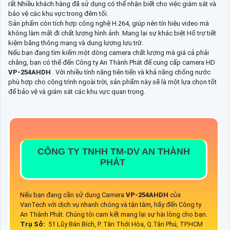
rất Nhiều khách hàng đã sử dụng có thể nhận biết cho việc giám sát và
bảo vệ các khu vực trong đêm tối.
Sản phẩm còn tích hợp công nghệ H.264, giúp nén tín hiệu video mà
không làm mất đi chất lượng hình ảnh. Mang lại sự khác biệt Hổ trợ tiết
kiệm băng thông mạng và dung lượng lưu trữ.
Nếu bạn đang tìm kiếm một dòng camera chất lượng mà giá cả phải
chăng, bạn có thể đến Công ty An Thành Phát để cung cấp camera HD
VP-254AHDH
. Với nhiều tính năng tiên tiến và khả năng chống nước
phù hợp cho công trình ngoài trời, sản phẩm này sẽ là một lựa chọn tốt
để bảo vệ và giám sát các khu vực quan trọng.
CÔNG TY TNHH TM-DV AN THÀNH
PHÁT
Nếu bạn đang cần sử dụng Camera
VP-254AHDH
của
VanTech với dịch vụ nhanh chóng và tận tâm, hãy đến Công ty
An Thành Phát. Chúng tôi cam kết mang lại sự hài lòng cho bạn.
Trụ Sở:
51 Lũy Bán Bích, P. Tân Thới Hòa, Q.Tân Phú, TP.HCM