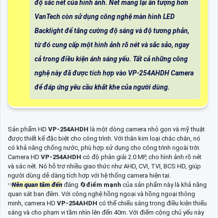
độ sắc nét của hình ảnh. Nét mang lại ấn tượng hơn
VanTech còn sử dụng công nghệ màn hình LED
Backlight để tăng cường độ sáng và độ tương phản,
từ đó cung cấp một hình ảnh rõ nét và sắc sảo, ngay
cả trong điều kiện ánh sáng yếu. Tất cả những công
nghệ này đã được tích hợp vào VP-254AHDH Camera
để đáp ứng yêu cầu khắt khe của người dùng.
Sản phẩm HD
VP-254AHDH
là một dòng camera nhỏ gọn và mỹ thuật
được thiết kế đặc biệt cho công trình. Với thân kim loại chắc chắn, nó
có khả năng chống nước, phù hợp sử dụng cho công trình ngoài trời.
Camera HD
VP-254AHDH
có độ phân giải 2.0 MP, cho hình ảnh rõ nét
và sắc nét. Nó hỗ trợ nhiều giao thức như AHD, CVI, TVI, BCS HD, giúp
người dùng dễ dàng tích hợp với hệ thống camera hiện tại.
⌔
Nên quan tâm đến
đáng 🔄
điểm mạnh
của sản phẩm này là khả năng
quan sát ban đêm. Với công nghệ hồng ngoại và hồng ngoại thông
minh, camera HD
VP-254AHDH
có thể chiếu sáng trong điều kiện thiếu
sáng và cho phạm vi tầm nhìn lên đến 40m. Với điểm cộng chủ yếu này