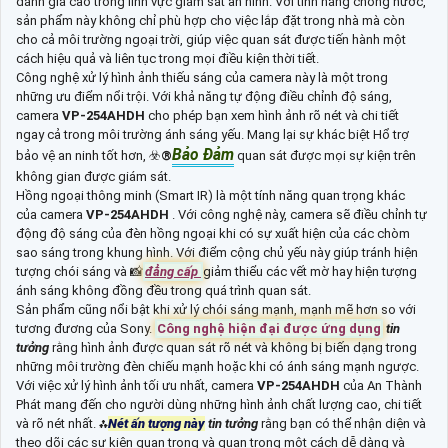
đánh giá cao trong lĩnh vực giám sát an ninh. Với tính năng chống nước,
sản phẩm này không chỉ phù hợp cho việc lắp đặt trong nhà mà còn
cho cả môi trường ngoại trời, giúp việc quan sát được tiến hành một
cách hiệu quả và liên tục trong mọi điều kiện thời tiết.
Công nghệ xử lý hình ảnh thiếu sáng của camera này là một trong
những ưu điểm nổi trội. Với khả năng tự động điều chỉnh độ sáng,
camera
VP-254AHDH
cho phép bạn xem hình ảnh rõ nét và chi tiết
ngay cả trong môi trường ánh sáng yếu. Mang lại sự khác biệt Hổ trợ
Bảo Đảm
bảo vệ an ninh tốt hơn, ☣️
®️
quan sát được mọi sự kiện trên
không gian được giám sát.
Hồng ngoại thông minh (Smart IR) là một tính năng quan trọng khác
của camera
VP-254AHDH
. Với công nghệ này, camera sẽ điều chỉnh tự
động độ sáng của đèn hồng ngoại khi có sự xuất hiện của các chòm
sao sáng trong khung hình. Với điểm cộng chủ yếu này giúp tránh hiện
tượng chói sáng và 📸
đẳng cấp
giảm thiểu các vết mờ hay hiện tượng
ánh sáng không đồng đều trong quá trình quan sát.
Sản phẩm cũng nổi bật khi xử lý chói sáng mạnh, mạnh mẽ hơn so với
tương đương của Sony.
Công nghệ hiện đại được ứng dụng
tin
tưởng
rằng hình ảnh được quan sát rõ nét và không bị biến dạng trong
những môi trường đèn chiếu mạnh hoặc khi có ánh sáng mạnh ngược.
Với việc xử lý hình ảnh tối ưu nhất, camera
VP-254AHDH
của An Thành
Phát mang đến cho người dùng những hình ảnh chất lượng cao, chi tiết
và rõ nét nhất. ⁂
Nét ấn tượng này
tin tưởng
rằng bạn có thể nhận diện và
theo dõi các sự kiện quan trọng và quan trọng một cách dễ dàng và