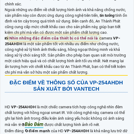
chính xác.
Ngoài những ưu điểm về chất lượng hình ảnh và khả năng chống nước,
sản phẩm này còn được ứng dụng công nghệ tiên tiến,
tin tưởng
tính ổn
định và tin cậy trong quá trình sử dụng. Bên cạnh đó, An Thành Phát
cũng cung cấp mức chiết khấu cao cho sản phẩm này, giúp bạn tiết
kiệm chi phí mà vẫn có được một sản phẩm chất lượng cao.
📸
Nhìn những đặc điểm của thiết bị có thể nói là
camera
VP-
254AHDH
là một sản phẩm tốt với nhiều ưu điểm như chống nước,
công nghệ xử lý hình ảnh thiếu sáng, hồng ngoại thông minh và khả
năng xử lý chói sáng tốt. Sản phẩm cho phép bạn quan sát môi trường
một cách hiệu quả và có chất lượng hình ảnh tối ưu nhất. Nét mang lại
ấn tượng hơn với chiết khấu cao từ An Thành Phát, bạn có thể tiết kiệm
chi phí mà vẫn sở hữu một sản phẩm chất lượng.
ĐẶC ĐIỂM VỀ THÔNG SỐ CỦA
VP-254AHDH
SẢN XUẤT BỞI VANTECH
HD
VP-254AHDH
là một chiếc camera tích hợp công nghệ nhìn đêm
chất lượng với hồng ngoại smart IR. Với công nghệ này, camera có thể
ghi lại hình ảnh trong điều kiện ánh sáng yếu hoặc không có ánh sáng
Bảo Đảm
mà vẫn ☣️
®️
được chất lượng hình ảnh rõ nét.
Điểm đáng 🔄
điểm mạnh
của HD
VP-254AHDH
là khả năng lưu trữ dữ