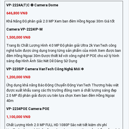
VP-2224A|T|C ❂ Camera Dome
646,800 VNĐ
Khả Năng Độ phân giải 2.0 MP Xem ban đêm Hồng Ngoại 30m Giá tốt
Camera VP-2224IP-M
1,500,000 VNĐ
Trang Bị Chất Lượng Hình 4.0 MP Độ phân giải Ultra 2k VanTech công
nghệ luôn được ứng dụng trong từng sản phẩm của mình Xem được ban
đêm Hồng Ngoại 30m Được thiết kế với công nghệ IP POE cho xử lý hình
sáng đẹp Hình Ảnh Sắc Nét Dễ Dàng Sử Dụng
VP-2235IP Camera VanTech Công Nghệ Mới ✲
1,200,000 VNĐ
Ứng dụng khả năng Báo Động Chuyển Động VanTech Thương hiệu việt
được xuất khẩu sang các thị trường đông nam á chất lượng sáng đẹp
2.0 MP độ phân giải được ưu tiên lựa chọn Xem ban đêm Hồng Ngoại
40m
VP-2234POE Camera POE
1,100,000 VNĐ
Chất Lượng Hình 2.0 MP FULL HD 1080P Sắc nét tiết kiệm chi phí