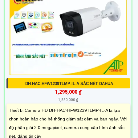
DH-HAC-HFW1239TLMP-IL-A SẮC NÉT DAHUA
1,295,000 ₫
1,850,000 ₫
Thiết bị Camera HD DH-HAC-HFW1239TLMP-IL-A là lựa
chọn hoàn hảo cho hệ thống giám sát đêm và ban ngày. Với
độ phân giải 2.0 megapixel, camera cung cấp hình ảnh sắc
nét, đáng tin cậy