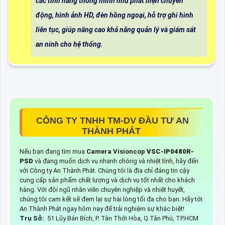
các tính năng thông minh như phát hiện chuyển
động, hình ảnh HD, đèn hồng ngoại, hỗ trợ ghi hình
liên tục, giúp nâng cao khả năng quản lý và giám sát
an ninh cho hệ thống.
CÔNG TY TNHH TM-DV ĐẦU TƯ AN
THÀNH PHÁT
Nếu bạn đang tìm mua
Camera Visioncop
VSC-IP0480R-
PSD
và đang muốn dịch vụ nhanh chóng và nhiệt tình, hãy đến
với Công ty An Thành Phát. Chúng tôi là địa chỉ đáng tin cậy
cung cấp sản phẩm chất lượng và dịch vụ tốt nhất cho khách
hàng. Với đội ngũ nhân viên chuyên nghiệp và nhiệt huyết,
chúng tôi cam kết sẽ đem lại sự hài lòng tối đa cho bạn. Hãy tới
An Thành Phát ngay hôm nay để trải nghiệm sự khác biệt!
Trụ Sở:
51 Lũy Bán Bích, P. Tân Thới Hòa, Q.Tân Phú, TP.HCM