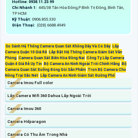
Hotline: 0938.11.23.99
Chi Nhánh 1:
445/38 Tân Hòa Đông,P Bình Trị Đông, Bình Tân,
TP HCM
Kỹ Thuật:
0906.855.330
Điện Thoại:
(028) 6688.4949
So Sánh Hệ Thống Camera Quan Sát Không Dây Và Có Dây
Lắp
Camera Quận 10 Giá Rẻ
Lắp Đặt Hệ Thống Camera Giám Sát Văn
Phòng
Camera Quan Sát Biên Hòa Đồng Nai
Công Ty Lắp Camera
Quận 4 Giá Rẻ Uy Tín
Bộ Camera An Ninh Ngoài Trời Chính Hãng
Bộ
Camera Quan Sát Xưởng Đóng Gói Sản Phẩm
Trọn Bộ Camera Cho
Nông Trại Sắc Nét
Lắp Camera An Ninh Giám Sát Đường Phố
Camera Imou Full color
Lắp Camera Wifi 360 Dahua Lắp Ngoài Trời
Camera Imou 360
Camera Hdparagon
Camera Có Thu Âm Trong Nhà