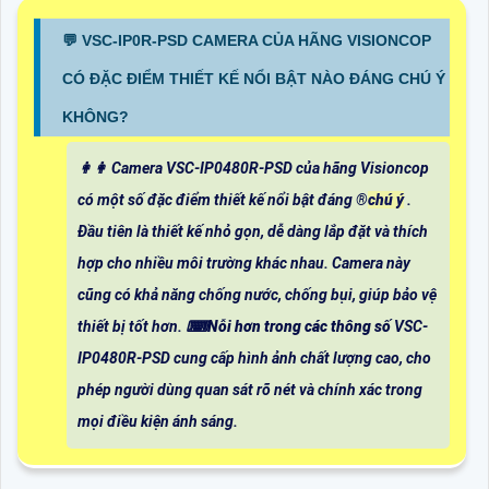
️💬 VSC-IP0R-PSD CAMERA CỦA HÃNG VISIONCOP
CÓ ĐẶC ĐIỂM THIẾT KẾ NỔI BẬT NÀO ĐÁNG CHÚ Ý
KHÔNG?
️👩‍👩 Camera VSC-IP0480R-PSD của hãng Visioncop
có một số đặc điểm thiết kế nổi bật đáng ®️
chú ý
.
Đầu tiên là thiết kế nhỏ gọn, dễ dàng lắp đặt và thích
hợp cho nhiều môi trường khác nhau. Camera này
cũng có khả năng chống nước, chống bụi, giúp bảo vệ
thiết bị tốt hơn. ⌨
Nỗi hơn trong các thông số
VSC-
IP0480R-PSD cung cấp hình ảnh chất lượng cao, cho
phép người dùng quan sát rõ nét và chính xác trong
mọi điều kiện ánh sáng.