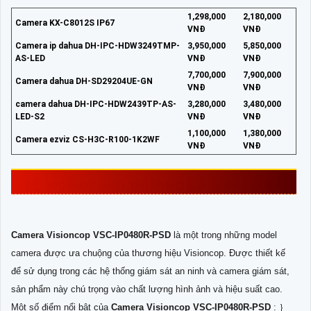
1,298,000
2,180,000
Camera KX-C8012S IP67
VNĐ
VNĐ
Camera ip dahua DH-IPC-HDW3249TMP-
3,950,000
5,850,000
AS-LED
VNĐ
VNĐ
7,700,000
7,900,000
Camera dahua DH-SD29204UE-GN
VNĐ
VNĐ
camera dahua DH-IPC-HDW2439TP-AS-
3,280,000
3,480,000
LED-S2
VNĐ
VNĐ
1,100,000
1,380,000
Camera ezviz CS-H3C-R100-1K2WF
VNĐ
VNĐ
VSC-IP0480R-PSD
THƯỜNG SỬ DỤNG Ở ĐÂU
Camera Visioncop
VSC-IP0480R-PSD
là một trong những model
camera được ưa chuộng của thương hiệu Visioncop. Được thiết kế
để sử dụng trong các hệ thống giám sát an ninh và camera giám sát,
sản phẩm này chú trọng vào chất lượng hình ảnh và hiệu suất cao.
Một số điểm nổi bật của
Camera Visioncop
VSC-IP0480R-PSD
: ｝