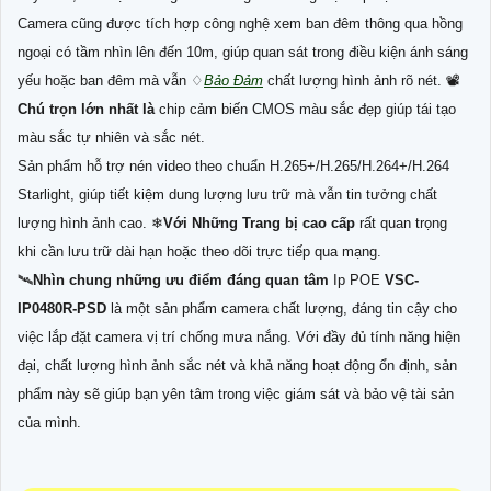
Camera cũng được tích hợp công nghệ xem ban đêm thông qua hồng
ngoại có tầm nhìn lên đến 10m, giúp quan sát trong điều kiện ánh sáng
yếu hoặc ban đêm mà vẫn ♢
Bảo Đảm
chất lượng hình ảnh rõ nét. 📽
Chú trọn lớn nhất là
chip cảm biến CMOS màu sắc đẹp giúp tái tạo
màu sắc tự nhiên và sắc nét.
Sản phẩm hỗ trợ nén video theo chuẩn H.265+/H.265/H.264+/H.264
Starlight, giúp tiết kiệm dung lượng lưu trữ mà vẫn tin tưởng chất
lượng hình ảnh cao. ❄
Với Những Trang bị cao cấp
rất quan trọng
khi cần lưu trữ dài hạn hoặc theo dõi trực tiếp qua mạng.
🛰
Nhìn chung những ưu điểm đáng quan tâm
Ip POE
VSC-
IP0480R-PSD
là một sản phẩm camera chất lượng, đáng tin cậy cho
việc lắp đặt camera vị trí chống mưa nắng. Với đầy đủ tính năng hiện
đại, chất lượng hình ảnh sắc nét và khả năng hoạt động ổn định, sản
phẩm này sẽ giúp bạn yên tâm trong việc giám sát và bảo vệ tài sản
của mình.