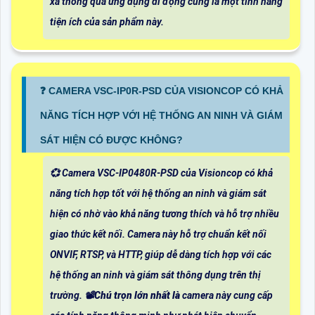
xa thông qua ứng dụng di động cũng là một tính năng
tiện ích của sản phẩm này.
❓ CAMERA VSC-IP0R-PSD CỦA VISIONCOP CÓ KHẢ
NĂNG TÍCH HỢP VỚI HỆ THỐNG AN NINH VÀ GIÁM
SÁT HIỆN CÓ ĐƯỢC KHÔNG?
💞 Camera VSC-IP0480R-PSD của Visioncop có khả
năng tích hợp tốt với hệ thống an ninh và giám sát
hiện có nhờ vào khả năng tương thích và hỗ trợ nhiều
giao thức kết nối. Camera này hỗ trợ chuẩn kết nối
ONVIF, RTSP, và HTTP, giúp dễ dàng tích hợp với các
hệ thống an ninh và giám sát thông dụng trên thị
trường. 📽
Chú trọn lớn nhất là
camera này cung cấp