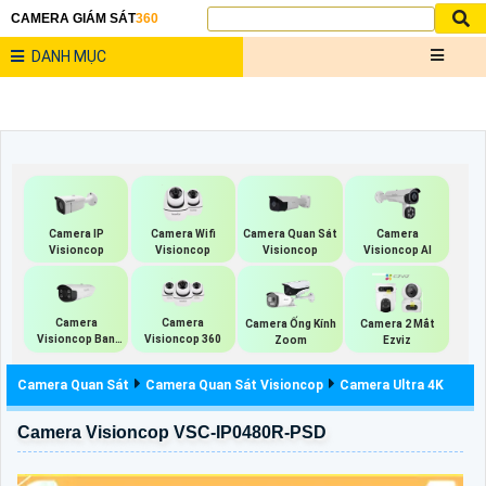
CAMERA GIÁM SÁT
360
DANH MỤC
Camera IP
Camera Wifi
Camera Quan Sát
Camera
Visioncop
Visioncop
Visioncop
Visioncop Al
Camera
Camera
Camera Ống Kính
Camera 2 Mắt
Visioncop Ban
Visioncop 360
Zoom
Ezviz
Đêm Có Màu
Camera Quan Sát
Camera Quan Sát Visioncop
Camera Ultra 4K
Camera Visioncop VSC-IP0480R-PSD