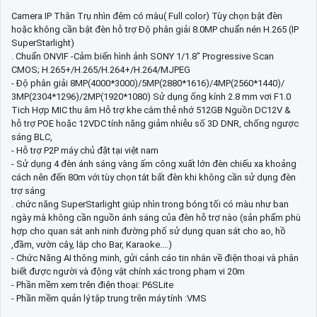
Camera IP Thân Trụ nhìn đêm có màu( Full color) Tùy chọn bật đèn
hoặc không cần bật đèn hỗ trợ Độ phân giải 8.0MP chuẩn nén H.265 (IP
SuperStarlight)
. Chuẩn ONVIF -Cảm biến hình ảnh SONY 1/1.8" Progressive Scan
CMOS; H.265+/H.265/H.264+/H.264/MJPEG
- Độ phân giải 8MP(4000*3000)/5MP(2880*1616)/4MP(2560*1440)/
3MP(2304*1296)/2MP(1920*1080) Sử dụng ống kính 2.8 mm vơi F1.0
Tich Hợp MIC thu âm Hỗ trợ khe cắm thẻ nhớ 512GB Nguồn DC12V &
hỗ trợ POE hoặc 12VDC tính năng giảm nhiễu số 3D DNR, chống ngược
sáng BLC,
- Hỗ trợ P2P máy chủ đặt tại việt nam
- Sử dụng 4 đèn ánh sáng vàng ấm công xuất lớn đèn chiếu xa khoảng
cách nên đến 80m với tùy chọn tắt bất đèn khi không cần sử dụng đèn
trợ sáng
. chức năng SuperStarlight giúp nhìn trong bóng tối có màu như ban
ngày mà không cần nguồn ánh sáng của đèn hỗ trợ nào (sản phẩm phù
hợp cho quan sát anh ninh đường phố sử dụng quan sát cho ao, hồ
,đầm, vườn cây, lắp cho Bar, Karaoke....)
- Chức Năng AI thông minh, gửi cảnh cáo tin nhắn về điện thoại và phân
biết được người và động vật chính xác trong phạm vi 20m
- Phần mềm xem trên điện thoại: P6SLite
- Phần mềm quản lý tập trung trên máy tính :VMS