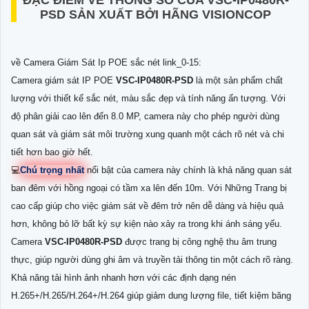
ĐẶC ĐIỂM VỀ THÔNG SỐ CỦA
VSC-IP0480R-
PSD
SẢN XUẤT BỞI HÃNG VISIONCOP
về Camera Giám Sát Ip POE sắc nét link_0-15:
Camera giám sát IP POE
VSC-IP0480R-PSD
là một sản phẩm chất
lượng với thiết kế sắc nét, màu sắc đẹp và tính năng ấn tượng. Với
độ phân giải cao lên đến 8.0 MP, camera này cho phép người dùng
quan sát và giám sát môi trường xung quanh một cách rõ nét và chi
tiết hơn bao giờ hết.
💻
Chú trọng nhất
nổi bật của camera này chính là khả năng quan sát
ban đêm với hồng ngoại có tầm xa lên đến 10m. Với Những Trang bị
cao cấp giúp cho việc giám sát về đêm trở nên dễ dàng và hiệu quả
hơn, không bỏ lỡ bất kỳ sự kiện nào xảy ra trong khi ánh sáng yếu.
Camera
VSC-IP0480R-PSD
được trang bị công nghệ thu âm trung
thực, giúp người dùng ghi âm và truyền tải thông tin một cách rõ ràng.
Khả năng tải hình ảnh nhanh hơn với các định dạng nén
H.265+/H.265/H.264+/H.264 giúp giảm dung lượng file, tiết kiệm băng