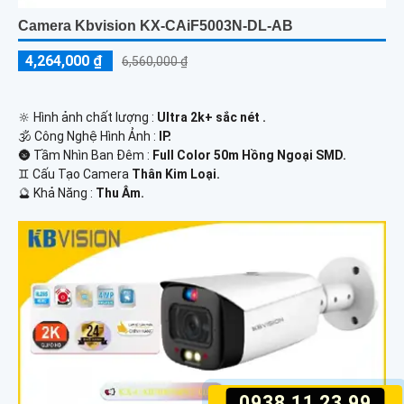
Camera Kbvision KX-CAiF5003N-DL-AB
4,264,000 ₫
6,560,000 ₫
🔆 Hình ảnh chất lượng :
Ultra 2k+ sắc nét .
🕉️ Công Nghệ Hình Ảnh :
IP.
🌚 Tầm Nhìn Ban Đêm :
Full Color 50m Hồng Ngoại SMD.
♊ Cấu Tạo Camera
Thân Kim Loại.
️🔮 Khả Năng :
Thu Âm.
0938.11.23.99