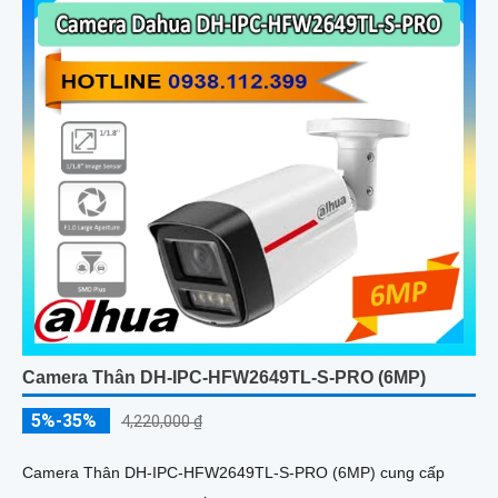
Camera Thân DH-IPC-HFW2649TL-S-PRO (6MP)
5%-35%
4,220,000 ₫
Camera Thân DH-IPC-HFW2649TL-S-PRO (6MP) cung cấp