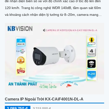
để nhận diện biển số xe với độ chính xác cao ở tốc độ lên đến
120 km/h. Trang bị công nghệ WDR 140dB, tầm quan sát 60m
và khoảng cách nhận diện lý tưởng từ 8–20m, camera mang
đến hình ảnh sắc nét trong mọi điều kiện ánh sáng
Camera IP Ngoài Trời KX-CAiF4001N-DL-A
2,089,750 ₫
3,215,000 ₫