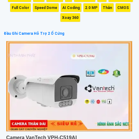
Full Color
Speed Dome
AI Coding
2.0 MP
Thân
CMOS
Xoay 360
Đầu Ghi Camera Hỗ Trợ 2 Ổ Cứng
Camera VanTech VPH-C519AI