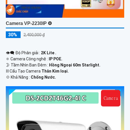
Camera VP-2230IP ❂
30%
2,400,000 ₫
👁️‍🗨 Độ Phân giải :
2K Lite .
⚛️ Camera Công nghệ :
IP POE.
🌛 Tầm Nhìn Ban Đêm :
Hồng Ngoại 60m Starlight.
⛓ Cấu Tạo Camera
Thân Kim loại.
️💠 Khả Năng :
Chống Nước.