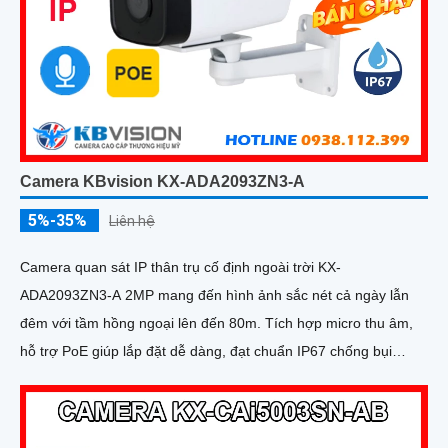
Camera KBvision KX-ADA2093ZN3-A
5%-35%
Liên hệ
Camera quan sát IP thân trụ cố định ngoài trời KX-
ADA2093ZN3-A 2MP mang đến hình ảnh sắc nét cả ngày lẫn
đêm với tầm hồng ngoại lên đến 80m. Tích hợp micro thu âm,
hỗ trợ PoE giúp lắp đặt dễ dàng, đạt chuẩn IP67 chống bụi
nước, hoạt động bền bỉ trong mọi điều kiện