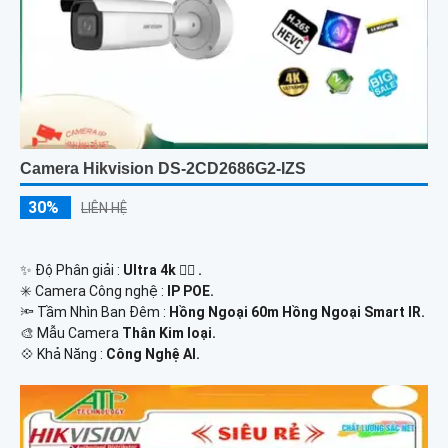
Camera Hikvision DS-2CD2686G2-IZS
30%
LIÊN HỆ
✨ Độ Phân giải :
Ultra 4k 👍🏾 .
✳️ Camera Công nghệ :
IP POE.
🔦 Tầm Nhìn Ban Đêm :
Hồng Ngoại 60m Hồng Ngoại Smart IR.
🎨 Mẫu Camera
Thân Kim loại.
️💠 Khả Năng :
Công Nghệ AI.