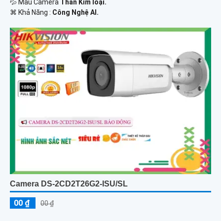
💦 Mẫu Camera
Thân Kim loại.
️⌘ Khả Năng :
Công Nghệ AI.
Camera DS-2CD2T26G2-ISU/SL
00 ₫
00 ₫