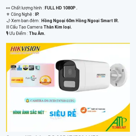
️👀 Chất lượng hình :
FULL HD 1080P .
⚜️ Công Nghệ :
IP.
🌙 Xem ban đêm :
Hồng Ngoại 60m Hồng Ngoại Smart IR.
⛓ Cấu Tạo Camera
Thân Kim loại.
️🎙 Ưu Điểm :
Thu Âm.