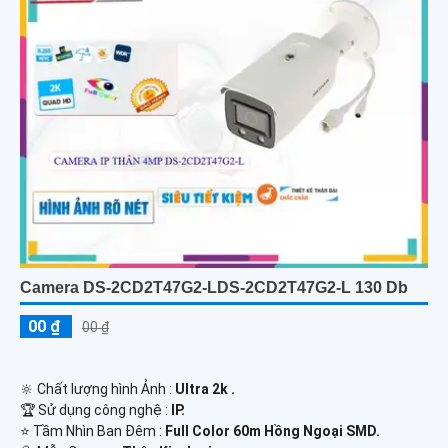
Camera DS-2CD2T47G2-LDS-2CD2T47G2-L 130 Db
00 ₫
00 ₫
🔆 Chất lượng hình Ảnh :
Ultra 2k .
🏆 Sử dụng công nghệ :
IP.
⭐ Tầm Nhìn Ban Đêm :
Full Color 60m Hồng Ngoại SMD.