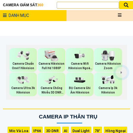
CAMERA GIÁM SÁT
360
DANH MỤC
Camera Wifi
Camera Chuẩn
Camera Hikvision
Camera Hikvision
Hikvision Ngoài
Onvif Hikvision
Full Hd 1080P
Zoom
Trời
Bộ Camera Ghi
Camera Ultra 3k
Camera Chống
Camera Ip 3k
Âm Hikvision
Hikvision
Nhiễu 3D DNR
Hikvision
Hikvison
CAMERA IP THÂN TRỤ
Mic Và Loa
IP66
3D DNR
AI
Dual Light
78°
Hồng Ngoại