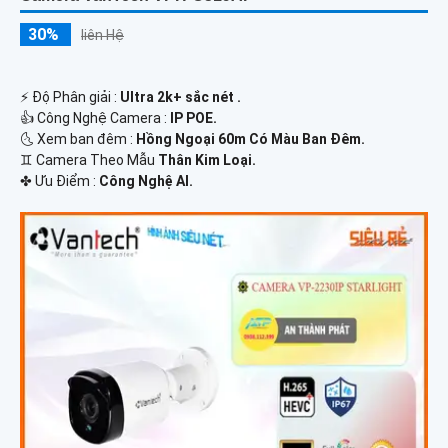
30%
liên Hệ
️⚡ Độ Phân giải :
Ultra 2k+ sắc nét .
👍 Công Nghệ Camera :
IP POE.
🌜 Xem ban đêm :
Hồng Ngoại 60m Có Màu Ban Đêm.
♊ Camera Theo Mẫu
Thân Kim Loại.
️✤ Ưu Điểm :
Công Nghệ AI.