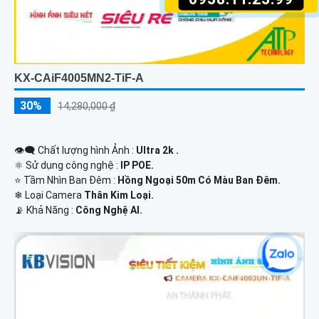
KX-CAiF4005MN2-TiF-A
30%
14,280,000 ₫
👁️‍🗨 Chất lượng hình Ảnh :
Ultra 2k .
⚛️ Sử dụng công nghệ :
IP POE.
⭐ Tầm Nhìn Ban Đêm :
Hồng Ngoại 50m Có Màu Ban Đêm.
❄ Loại Camera
Thân Kim Loại.
️📡 Khả Năng :
Công Nghệ AI.