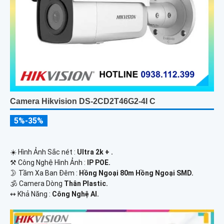
Camera Hikvision DS-2CD2T46G2-4I C
5%-35%
☀️ Hình Ảnh Sắc nét :
Ultra 2k + .
⚒ Công Nghệ Hình Ảnh :
IP POE.
🌛 Tầm Xa Ban Đêm :
Hồng Ngoại 80m Hồng Ngoại SMD.
🕉️ Camera Dòng
Thân Plastic.
️↭ Khả Năng :
Công Nghệ AI.