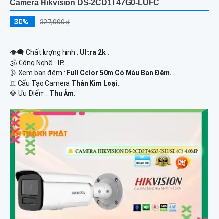
Camera Hikvision DS-2CD1T47G0-LUFC
30%
327,000 ₫
👁️‍🗨 Chất lượng hình :
Ultra 2k .
🕉️ Công Nghệ :
IP.
🌛 Xem ban đêm :
Full Color 50m Có Màu Ban Đêm.
♊ Cấu Tạo Camera
Thân Kim Loại.
️💎 Ưu Điểm :
Thu Âm.