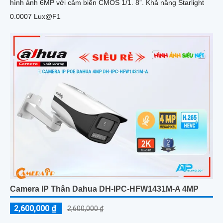
hình ảnh 6MP với cảm biến CMOS 1/1. 8”. Khả năng Starlight
0.0007 Lux@F1
Camera IP Thân Dahua DH-IPC-HFW1431M-A 4MP
2,600,000 ₫
2,600,000 ₫