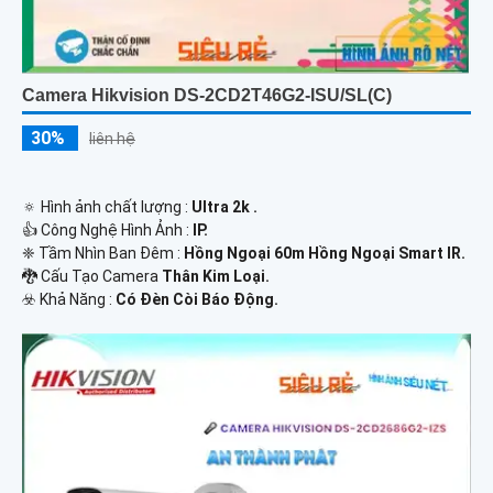
Camera Hikvision DS-2CD2T46G2-ISU/SL(C)
30%
liên hệ
🔅 Hình ảnh chất lượng :
Ultra 2k .
👍 Công Nghệ Hình Ảnh :
IP.
❈ Tầm Nhìn Ban Đêm :
Hồng Ngoại 60m Hồng Ngoại Smart IR.
🐉️ Cấu Tạo Camera
Thân Kim Loại.
️☣️ Khả Năng :
Có Đèn Còi Báo Động.