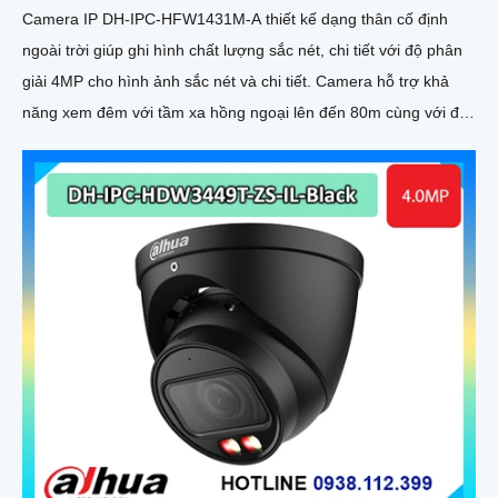
Camera IP DH-IPC-HFW1431M-A thiết kế dạng thân cố định
ngoài trời giúp ghi hình chất lượng sắc nét, chi tiết với độ phân
giải 4MP cho hình ảnh sắc nét và chi tiết. Camera hỗ trợ khả
năng xem đêm với tầm xa hồng ngoại lên đến 80m cùng với đó
là tính năng phát hiện con người giúp bảo vệ an ninh hiệu quả