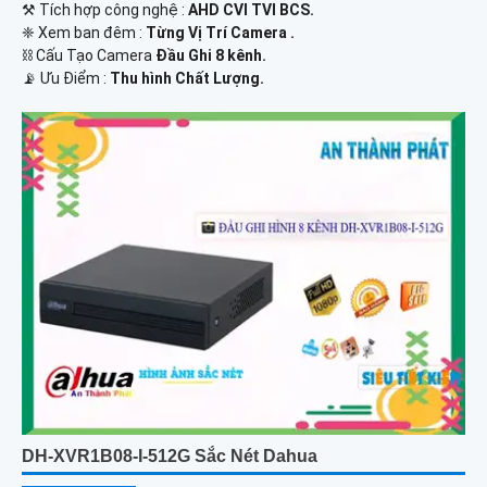
⚒ Tích hợp công nghệ :
AHD CVI TVI BCS.
❈ Xem ban đêm :
Từng Vị Trí Camera .
⛓ Cấu Tạo Camera
Đầu Ghi 8 kênh.
️📡 Ưu Điểm :
Thu hình Chất Lượng.
DH-XVR1B08-I-512G Sắc Nét Dahua