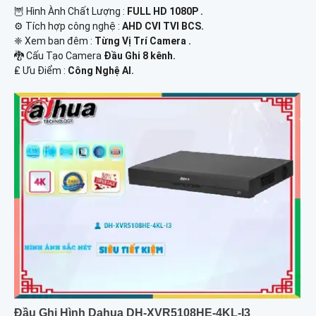
🦉 Hình Ành Chất Lượng :
FULL HD 1080P .
⚙ Tích hợp công nghệ :
AHD CVI TVI BCS.
❈ Xem ban đêm :
Từng Vị Trí Camera .
🐉️ Cấu Tạo Camera
Đầu Ghi 8 kênh.
️₤ Ưu Điểm :
Công Nghệ AI.
Đầu Ghi Hình Dahua DH-XVR5108HE-4KL-I3