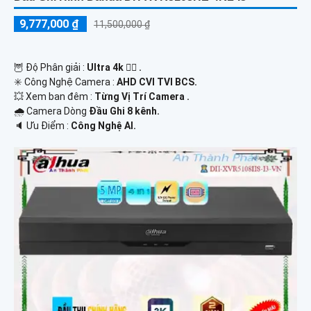
9,777,000 ₫
11,500,000 ₫
🦉 Độ Phân giải :
Ultra 4k 👍🏾 .
✳️ Công Nghệ Camera :
AHD CVI TVI BCS.
💥 Xem ban đêm :
Từng Vị Trí Camera .
🌧️ Camera Dòng
Đầu Ghi 8 kênh.
️🔈 Ưu Điểm :
Công Nghệ AI.