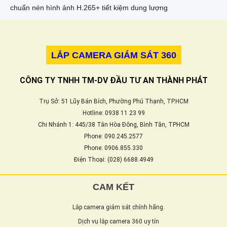
chuẩn nén hình ảnh H.265+ tiết kiệm dung lượng
LẮP CAMERA GIÁM SÁT 360
CÔNG TY TNHH TM-DV ĐẦU TƯ AN THÀNH PHÁT
Trụ Sở: 51 Lũy Bán Bích, Phường Phú Thạnh, TP.HCM
Hotline: 0938 11 23 99
Chi Nhánh 1: 445/38 Tân Hòa Đông, Bình Tân, TPHCM
Phone: 090.245.2577
Phone: 0906.855.330
Điện Thoại: (028) 6688.4949
CAM KẾT
Lắp camera giám sát chính hãng.
Dịch vụ lắp camera 360 uy tín