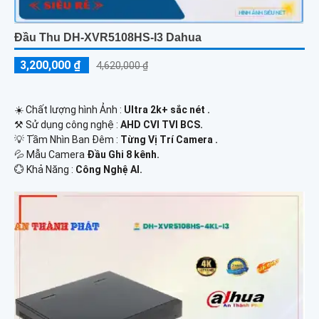
Đầu Thu DH-XVR5108HS-I3 Dahua
3,200,000 ₫
4,620,000 ₫
☀️ Chất lượng hình Ảnh :
Ultra 2k+ sắc nét .
⚒ Sử dụng công nghệ :
AHD CVI TVI BCS.
💡 Tầm Nhìn Ban Đêm :
Từng Vị Trí Camera .
💦 Mẫu Camera
Đầu Ghi 8 kênh.
️💮 Khả Năng :
Công Nghệ AI.