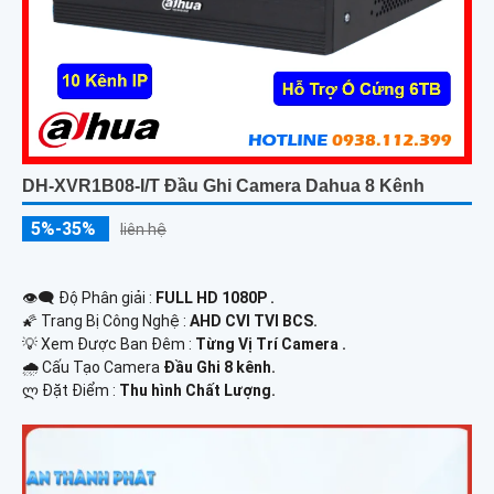
DH-XVR1B08-I/T Đầu Ghi Camera Dahua 8 Kênh
5%-35%
liên hệ
👁️‍🗨 Độ Phân giải :
FULL HD 1080P .
🌠 Trang Bị Công Nghệ :
AHD CVI TVI BCS.
💡 Xem Được Ban Đêm :
Từng Vị Trí Camera .
🌧️ Cấu Tạo Camera
Đầu Ghi 8 kênh.
️ლ Đặt Điểm :
Thu hình Chất Lượng.