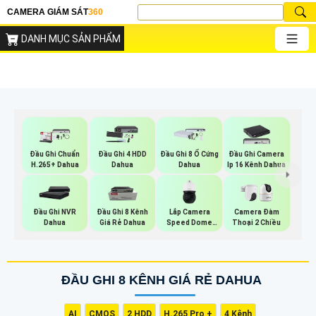
CAMERA GIÁM SÁT
360
DANH MỤC SẢN PHẨM
Đầu Ghi Chuẩn
Đầu Ghi 4 HDD
Đầu Ghi 8 Ổ Cứng
Đầu Ghi Camera
H.265+ Dahua
Dahua
Dahua
Ip 16 Kênh Dahua
Lắp Camera
Đầu Ghi NVR
Đầu Ghi 8 Kênh
Camera Đàm
Speed Dome
Dahua
Giá Rẻ Dahua
Thoại 2 Chiều
Wisenet
ĐẦU GHI 8 KÊNH GIÁ RẺ DAHUA
AI
CMOS
2 HDD
H.265 Pro +
4 Kênh