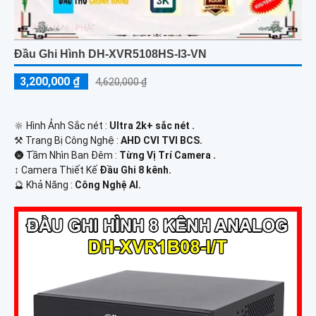
Đầu Ghi Hình DH-XVR5108HS-I3-VN
3,200,000 ₫
4,620,000 ₫
🔆 Hình Ảnh Sắc nét :
Ultra 2k+ sắc nét .
⚒ Trang Bị Công Nghệ :
AHD CVI TVI BCS.
🌚 Tầm Nhìn Ban Đêm :
Từng Vị Trí Camera .
↕️ Camera Thiết Kế
Đầu Ghi 8 kênh.
️🔮 Khả Năng :
Công Nghệ AI.