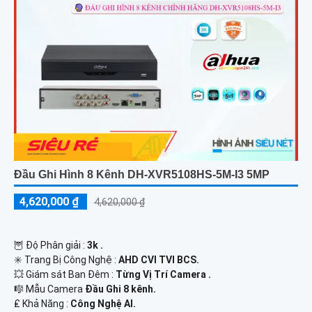
Đầu Ghi Hình 8 Kênh DH-XVR5108HS-5M-I3 5MP
4,620,000 ₫
4,620,000 ₫
🦉 Độ Phân giải :
3k .
✳️ Trang Bị Công Nghệ :
AHD CVI TVI BCS.
💥 Giám sát Ban Đêm :
Từng Vị Trí Camera .
🎼️ Mẫu Camera
Đầu Ghi 8 kênh.
️₤ Khả Năng :
Công Nghệ AI.