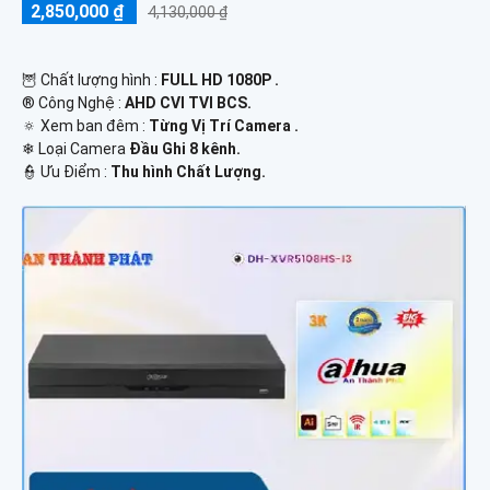
2,850,000 ₫
4,130,000 ₫
🦉 Chất lượng hình :
FULL HD 1080P .
®️ Công Nghệ :
AHD CVI TVI BCS.
🔅 Xem ban đêm :
Từng Vị Trí Camera .
❄ Loại Camera
Đầu Ghi 8 kênh.
️👮 Ưu Điểm :
Thu hình Chất Lượng.