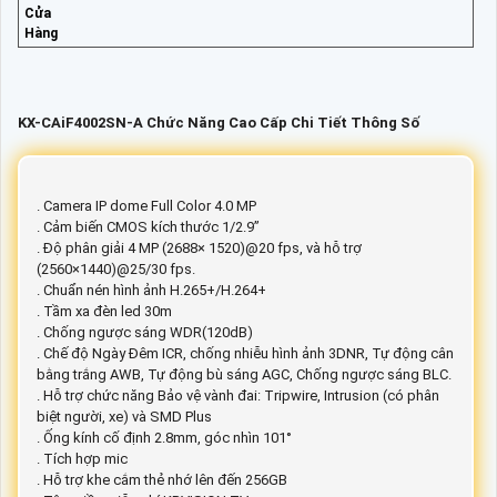
Cửa
Hàng
KX-CAiF4002SN-A Chức Năng Cao Cấp Chi Tiết Thông Số
. Camera IP dome Full Color 4.0 MP
. Cảm biến CMOS kích thước 1/2.9”
. Độ phân giải 4 MP (2688× 1520)@20 fps, và hỗ trợ
(2560×1440)@25/30 fps.
. Chuẩn nén hình ảnh H.265+/H.264+
. Tầm xa đèn led 30m
. Chống ngược sáng WDR(120dB)
. Chế độ Ngày Đêm ICR, chống nhiễu hình ảnh 3DNR, Tự động cân
bằng trắng AWB, Tự động bù sáng AGC, Chống ngược sáng BLC.
. Hỗ trợ chức năng Bảo vệ vành đai: Tripwire, Intrusion (có phân
biệt người, xe) và SMD Plus
. Ống kính cố định 2.8mm, góc nhìn 101°
. Tích hợp mic
. Hỗ trợ khe cắm thẻ nhớ lên đến 256GB