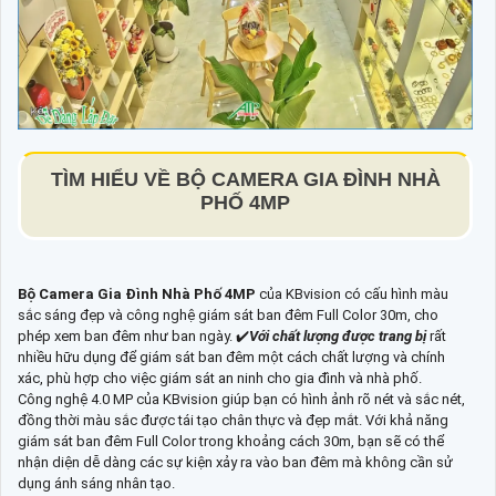
TÌM HIỂU VỀ
BỘ CAMERA GIA ĐÌNH NHÀ
PHỐ 4MP
Bộ Camera Gia Đình Nhà Phố 4MP
của KBvision có cấu hình màu
sắc sáng đẹp và công nghệ giám sát ban đêm Full Color 30m, cho
phép xem ban đêm như ban ngày. ✔️
Với chất lượng được trang bị
rất
nhiều hữu dụng để giám sát ban đêm một cách chất lượng và chính
xác, phù hợp cho việc giám sát an ninh cho gia đình và nhà phố.
Công nghệ 4.0 MP của KBvision giúp bạn có hình ảnh rõ nét và sắc nét,
đồng thời màu sắc được tái tạo chân thực và đẹp mắt. Với khả năng
giám sát ban đêm Full Color trong khoảng cách 30m, bạn sẽ có thể
nhận diện dễ dàng các sự kiện xảy ra vào ban đêm mà không cần sử
dụng ánh sáng nhân tạo.