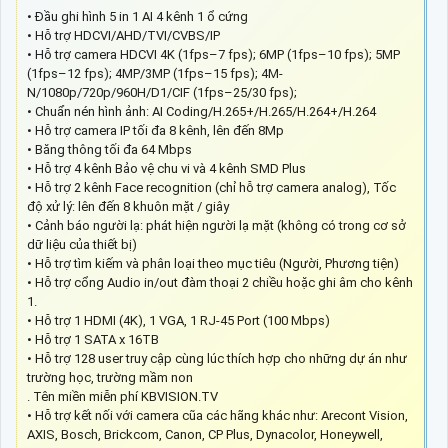
• Đầu ghi hình 5 in 1 AI 4 kênh 1 ổ cứng
• Hỗ trợ HDCVI/AHD/TVI/CVBS/IP
• Hỗ trợ camera HDCVI 4K (1fps–7 fps); 6MP (1fps–10 fps); 5MP
(1fps–12 fps); 4MP/3MP (1fps–15 fps); 4M-
N/1080p/720p/960H/D1/CIF (1fps–25/30 fps);
• Chuẩn nén hình ảnh: AI Coding/H.265+/H.265/H.264+/H.264
• Hỗ trợ camera IP tối đa 8 kênh, lên đến 8Mp
• Băng thông tối đa 64 Mbps
• Hỗ trợ 4 kênh Bảo vệ chu vi và 4 kênh SMD Plus
• Hỗ trợ 2 kênh Face recognition (chỉ hỗ trợ camera analog), Tốc
độ xử lý: lên đến 8 khuôn mặt / giây
• Cảnh báo người lạ: phát hiện người lạ mặt (không có trong cơ sở
dữ liệu của thiết bị)
• Hỗ trợ tìm kiếm và phân loại theo mục tiêu (Người, Phương tiện)
• Hỗ trợ cổng Audio in/out đàm thoại 2 chiều hoặc ghi âm cho kênh
1.
• Hỗ trợ 1 HDMI (4K), 1 VGA, 1 RJ-45 Port (100 Mbps)
• Hỗ trợ 1 SATA x 16TB
• Hỗ trợ 128 user truy cập cùng lúc thích hợp cho những dự án như
trường học, trường mầm non
. Tên miền miễn phí KBVISION.TV
• Hỗ trợ kết nối với camera cũa các hãng khác như: Arecont Vision,
AXIS, Bosch, Brickcom, Canon, CP Plus, Dynacolor, Honeywell,