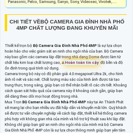
Panasonic, Pelco, Samsung, Sanyo, Sony, Videosec, Vivotek,.....
CHI TIẾT VỀ
BỘ CAMERA GIA ĐÌNH NHÀ PHỐ
4MP
CHẤT LƯỢNG ĐANG KHUYẾN MÃI
Thiết kế trọn bộ
Bộ Camera Gia Đình Nhà Phố 4MP
là sự lựa chọn
hoàn hảo cho việc giám sát an ninh cho ngôi nhà của bạn. Bộ Camera
này bao gồm các camera lắp đặt trong nhà dạng Dome được làm từ
chất liệu kim loại chất lượng cao, ⁂
Hoàn toàn tin cậy
độ bền và độ
ổn định trong quá trình sử dụng.
Camera trong bộ này có độ phân giải 4.0 megapixel Ultra 2k, cho hình
ảnh rõ nét và sắc nét. Chất lượng màu sắc của hình ảnh được tái tạo
trung thực, trong sáng, giúp bạn có thể nhận biết rõ các chi tiết. Khoảng
cách quan sát hiệu quả của camera này ở khoảng cách gần, giúp bạn
dễ dàng theo dõi mọi hoạt động trong nhà.
Mua Trọn
Bộ Camera Gia Đình Nhà Phố 4MP
này tại An Thành Phát
sẽ mang lại cho bạn nhiều ưu đãi hấp dẫn và khuyến mãi lớn. Quý khách
sẽ được tư vấn chuyên nghiệp về cách lắp đặt, thiết kế hệ thống camera
phù hợp với không gian nhà của mình và hỗ trợ kỹ thuật sau khi lắp đặt.
Không chỉ giúp bạn giữ an ninh cho ngôi nhà của mình mà bộ Camera
Gia Đình Nhà Phố 4MP còn là sự lựa chọn thông minh giúp bạn yên tâm