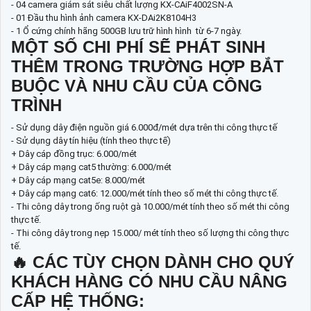
- 04 camera giám sát siêu chất lượng KX-CAiF4002SN-A
- 01 Đầu thu hình ảnh camera KX-DAi2K8104H3
- 1 Ổ cứng chính hãng 500GB lưu trữ hình hình từ 6-7 ngày.
MỘT SỐ CHI PHÍ SẼ PHÁT SINH
THÊM TRONG TRƯỜNG HỢP BẮT
BUỘC VÀ NHU CẦU CỦA CÔNG
TRÌNH
- Sử dụng dây điện nguồn giá 6.000đ/mét dựa trên thi công thực tế
- Sử dụng dây tín hiệu (tính theo thực tế)
+ Dây cáp đồng trục: 6.000/mét
+ Dây cáp mạng cat5 thường: 6.000/mét
+ Dây cáp mạng cat5e: 8.000/mét
+ Dây cáp mạng cat6: 12.000/mét tính theo số mét thi công thực tế.
- Thi công dây trong ống ruột gà 10.000/mét tính theo số mét thi công
thực tế.
- Thi công dây trong nẹp 15.000/ mét tính theo số lượng thi công thực
tế.
🔥 CÁC TÙY CHỌN DÀNH CHO QUÝ
KHÁCH HÀNG CÓ NHU CẦU NÂNG
CẤP HỆ THỐNG: