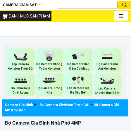
CAMERA GIÁM SÁT
360
DANH MỤC SẢN PHẨM
Bộ Camera Chống
Bộ Camera Ban
Bộ Camera Ghi
Lắp Camera
Trộm Kbvision
Đêm Có Màu
Âm Kbvision
Kbvision Trọn Gói
Kbvision
Bộ Camera Ip
Bộ Camera Trong
Lắp Camera Giá
Lắp Camera
Chất Lượng
Nhà
Rẻ Sắc Nét
Chuyên Ban Đêm
Camera Gia Đình
Lắp Camera Kbvision Trọn Gói
Bộ Camera Ghi
Âm Kbvision
Bộ Camera Gia Đình Nhà Phố 4MP