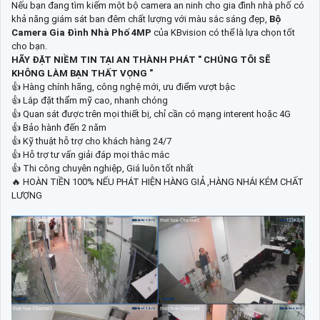
Nếu bạn đang tìm kiếm một bộ camera an ninh cho gia đình nhà phố có
khả năng giám sát ban đêm chất lượng với màu sắc sáng đẹp,
Bộ
Camera Gia Đình Nhà Phố 4MP
của KBvision có thể là lựa chọn tốt
cho bạn.
HÃY ĐẶT NIỀM TIN TẠI AN THÀNH PHÁT " CHÚNG TÔI SẼ
KHÔNG LÀM BẠN THẤT VỌNG "
👍 Hàng chính hãng, công nghệ mới, ưu điểm vượt bậc
👍 Lắp đặt thẩm mỹ cao, nhanh chóng
👍 Quan sát được trên mọi thiết bị, chỉ cần có mạng interent hoặc 4G
👍 Bảo hành đến 2 năm
👍 Kỹ thuật hỗ trợ cho khách hàng 24/7
👍 Hỗ trợ tư vấn giải đáp mọi thắc mắc
👍 Thi công chuyên nghiệp, Giá luôn tốt nhất
🔥 HOÀN TIỀN 100% NẾU PHÁT HIỆN HÀNG GIẢ ,HÀNG NHÁI KÉM CHẤT
LƯỢNG