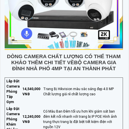
DÒNG CAMERA CHẤT LƯỢNG CÓ THỂ THAM
KHẢO THÊM CHI TIẾT VỀBỘ CAMERA GIA
ĐÌNH NHÀ PHỐ 4MP TẠI AN THÀNH PHÁT
Lắp Đặt
Camera
14,540,000
Trang Bị Hikvision màu sắc sáng đẹp 4.0 MP
Phòng
VNĐ
Chất lượng giá rẻ chất lượng cao
Tập
Gym
Lắp Đặt
Có Màu Ban Đêm tối ưu hơn khi giám sát ban
Camera
12,240,000
đêm kết nối nhanh với trang bị IP POE Hình ảnh
Phòng
VNĐ
trung thực trang bị đặt biệt tiết kiệm điện với
Khám
nguồn 12V