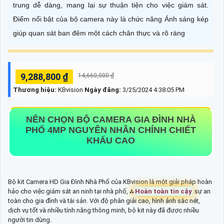
trung dễ dàng, mang lại sự thuận tiện cho việc giám sát.
Điểm nổi bật của bộ camera này là chức năng Ánh sáng kép
giúp quan sát ban đêm một cách chân thực và rõ ràng
9,288,800 ₫
14,660,000 ₫
Thương hiệu:
KBvision
Ngày đăng:
3/25/2024 4:38:05 PM
NÊN CHỌN
BỘ CAMERA GIA ĐÌNH NHÀ
PHỐ 4MP
NGUYÊN NHÂN CHÍNH CHIẾT
KHẤU CAO
Bộ kit Camera HD Gia Đình Nhà Phố của KBvision là một giải pháp hoàn
hảo cho việc giám sát an ninh tại nhà phố, ⁂
Hoàn toàn tin cậy
sự an
toàn cho gia đình và tài sản. Với độ phân giải cao, hình ảnh sắc nét,
dịch vụ tốt và nhiều tính năng thông minh, bộ kit này đã được nhiều
người tin dùng.