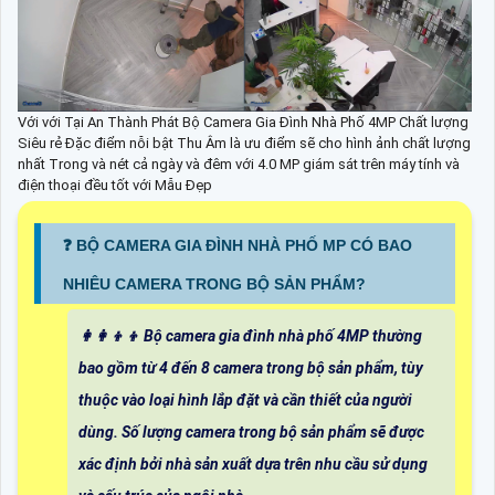
Với với Tại An Thành Phát Bộ Camera Gia Đình Nhà Phố 4MP Chất lượng
Siêu rẻ Đặc điểm nỗi bật Thu Âm là ưu điểm sẽ cho hình ảnh chất lượng
nhất Trong và nét cả ngày và đêm với 4.0 MP giám sát trên máy tính và
điện thoại đều tốt với Mẫu Đẹp
❓ BỘ CAMERA GIA ĐÌNH NHÀ PHỐ MP CÓ BAO
NHIÊU CAMERA TRONG BỘ SẢN PHẨM?
👩‍👩‍👦‍👦 Bộ camera gia đình nhà phố 4MP thường
bao gồm từ 4 đến 8 camera trong bộ sản phẩm, tùy
thuộc vào loại hình lắp đặt và cần thiết của người
dùng. Số lượng camera trong bộ sản phẩm sẽ được
xác định bởi nhà sản xuất dựa trên nhu cầu sử dụng