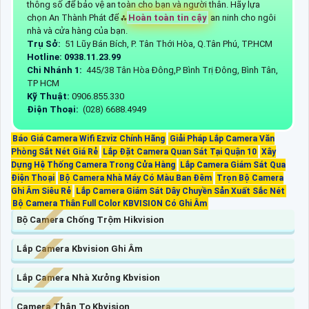
thông số để bảo vệ an toàn cho bạn và người thân. Hãy lựa
chọn An Thành Phát để ⁂
Hoàn toàn tin cậy
an ninh cho ngôi
nhà và cửa hàng của bạn.
Trụ Sở:
51 Lũy Bán Bích, P. Tân Thới Hòa, Q.Tân Phú, TP.HCM
Hotline: 0938.11.23.99
Chi Nhánh 1:
445/38 Tân Hòa Đông,P Bình Trị Đông, Bình Tân,
TP HCM
Kỹ Thuật:
0906.855.330
Điện Thoại:
(028) 6688.4949
Báo Giá Camera Wifi Ezviz Chính Hãng
Giải Pháp Lắp Camera Văn
Phòng Sắt Nét Giá Rẻ
Lắp Đặt Camera Quan Sát Tại Quận 10
Xây
Dựng Hệ Thống Camera Trong Cửa Hàng
Lắp Camera Giám Sát Qua
Điện Thoại
Bộ Camera Nhà Máy Có Màu Ban Đêm
Trọn Bộ Camera
Ghi Âm Siêu Rẻ
Lắp Camera Giám Sát Dây Chuyền Sản Xuất Sắc Nét
Bộ Camera Thân Full Color KBVISION Có Ghi Âm
Bộ Camera Chống Trộm Hikvision
Lắp Camera Kbvision Ghi Âm
Lắp Camera Nhà Xưởng Kbvision
Camera Thân To Kbvision