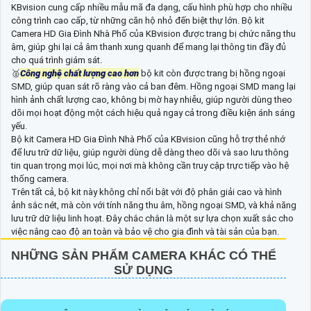
KBvision cung cấp nhiều mẫu mã đa dạng, cấu hình phù hợp cho nhiều
công trình cao cấp, từ những căn hộ nhỏ đến biệt thự lớn. Bộ kit
Camera HD Gia Đình Nhà Phố của KBvision được trang bị chức năng thu
âm, giúp ghi lại cả âm thanh xung quanh để mang lại thông tin đầy đủ
cho quá trình giám sát.
️🥈
Công nghệ chất lượng cao hơn
bộ kit còn được trang bị hồng ngoại
SMD, giúp quan sát rõ ràng vào cả ban đêm. Hồng ngoại SMD mang lại
hình ảnh chất lượng cao, không bị mờ hay nhiễu, giúp người dùng theo
dõi mọi hoạt động một cách hiệu quả ngay cả trong điều kiện ánh sáng
yếu.
Bộ kit Camera HD Gia Đình Nhà Phố của KBvision cũng hỗ trợ thẻ nhớ
để lưu trữ dữ liệu, giúp người dùng dễ dàng theo dõi và sao lưu thông
tin quan trọng mọi lúc, mọi nơi mà không cần truy cập trực tiếp vào hệ
thống camera.
Trên tất cả, bộ kit này không chỉ nổi bật với độ phân giải cao và hình
ảnh sắc nét, mà còn với tính năng thu âm, hồng ngoại SMD, và khả năng
lưu trữ dữ liệu linh hoạt. Đây chắc chắn là một sự lựa chọn xuất sắc cho
việc nâng cao độ an toàn và bảo vệ cho gia đình và tài sản của bạn.
NHỮNG SẢN PHẨM CAMERA KHÁC CÓ THỂ
SỬ DỤNG