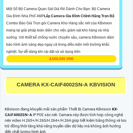
Một Số Bộ Camera Quan Sát Giá Rẻ Dành Cho Bạn: Bộ Camera
Gia Đình Nhà Phố 4MP
Lắp Camera Gia Đình Chính Hãng Trọn Bộ
Combo Báo Giá Trọn gói Camera Kho Hàng sắc nét của KBvision
mang lại giải pháp toàn diện cho việc giám sát kho hàng và nhà
xưởng. Với thiết kế chống nước chuyên sâu, camera KBvision đảm
bảo hình ảnh sáng đẹp ngay cả trong điều kiện môi trường khắc
nghiệt. Sự dễ dàng khi cài đặt và sử dụng trên
4,500,000 VNĐ
CAMERA
KX-CAIF4002SN-A
KBVISION
KBvision đang khuyến mãi sản phẩm Thiết Bị Camera KBvision
KX-
CAiF4002SN-A
IP POE sắc nét. Camera này được tích hợp công nghệ
nén video H.265+/H.265/H.264+/H.264 giúp tiết kiệm băng thông và lưu
trữ đồng thời tăng khả năng truyền dẫn dữ liệu mà không ảnh hưởng
đến chất lượng hình ảnh.