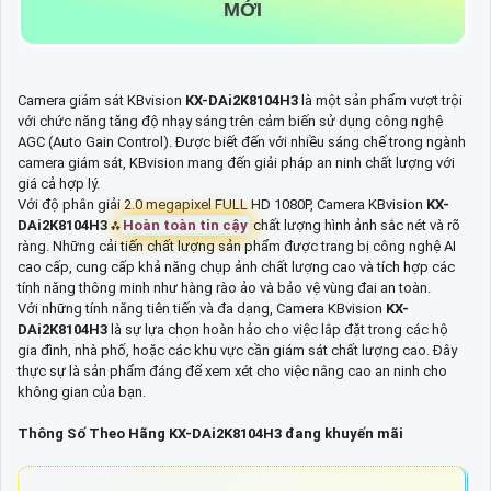
MỚI
Camera giám sát KBvision
KX-DAi2K8104H3
là một sản phẩm vượt trội
với chức năng tăng độ nhạy sáng trên cảm biến sử dụng công nghệ
AGC (Auto Gain Control). Được biết đến với nhiều sáng chế trong ngành
camera giám sát, KBvision mang đến giải pháp an ninh chất lượng với
giá cả hợp lý.
Với độ phân giải 2.0 megapixel FULL HD 1080P, Camera KBvision
KX-
DAi2K8104H3
⁂
Hoàn toàn tin cậy
chất lượng hình ảnh sắc nét và rõ
ràng. Những cải tiến chất lượng sản phẩm được trang bị công nghệ AI
cao cấp, cung cấp khả năng chụp ảnh chất lượng cao và tích hợp các
tính năng thông minh như hàng rào ảo và bảo vệ vùng đai an toàn.
Với những tính năng tiên tiến và đa dạng, Camera KBvision
KX-
DAi2K8104H3
là sự lựa chọn hoàn hảo cho việc lắp đặt trong các hộ
gia đình, nhà phố, hoặc các khu vực cần giám sát chất lượng cao. Đây
thực sự là sản phẩm đáng để xem xét cho việc nâng cao an ninh cho
không gian của bạn.
Thông Số Theo Hãng KX-DAi2K8104H3 đang khuyến mãi