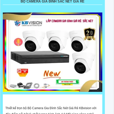
BỘ CAMERA GIA ĐÌNH SẮC NÉT GIÁ RẺ
Thiết kế trọn bộ Bộ Camera Gia Đình Sắc Nét Giá Rẻ KBvision với