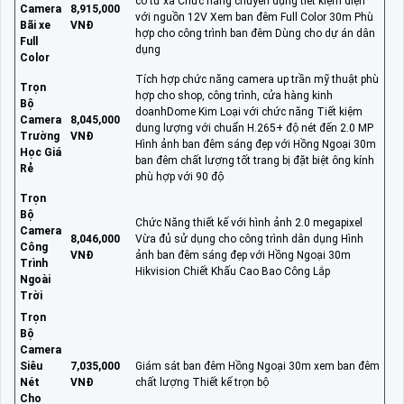
cố từ xa Chức năng chuyên dụng tiết kiệm điện
Camera
8,915,000
với nguồn 12V Xem ban đêm Full Color 30m Phù
Bãi xe
VNĐ
hợp cho công trình ban đêm Dùng cho dự án dân
Full
dụng
Color
Tích hợp chức năng camera up trần mỹ thuật phù
Trọn
hợp cho shop, công trình, cửa hàng kinh
Bộ
doanhDome Kim Loại với chức năng Tiết kiệm
Camera
8,045,000
dung lượng với chuẩn H.265+ độ nét đến 2.0 MP
Trường
VNĐ
Hình ảnh ban đêm sáng đẹp với Hồng Ngoại 30m
Học Giá
ban đêm chất lượng tốt trang bị đặt biệt ông kính
Rẻ
phù hợp với 90 độ
Trọn
Bộ
Chức Năng thiết kế với hình ảnh 2.0 megapixel
Camera
8,046,000
Vừa đủ sử dụng cho công trình dân dụng Hình
Công
VNĐ
ảnh ban đêm sáng đẹp với Hồng Ngoại 30m
Trình
Hikvision Chiết Khấu Cao Bao Công Lắp
Ngoài
Trời
Trọn
Bộ
Camera
Siêu
7,035,000
Giám sát ban đêm Hồng Ngoại 30m xem ban đêm
Nét
VNĐ
chất lượng Thiết kế trọn bộ
Cho