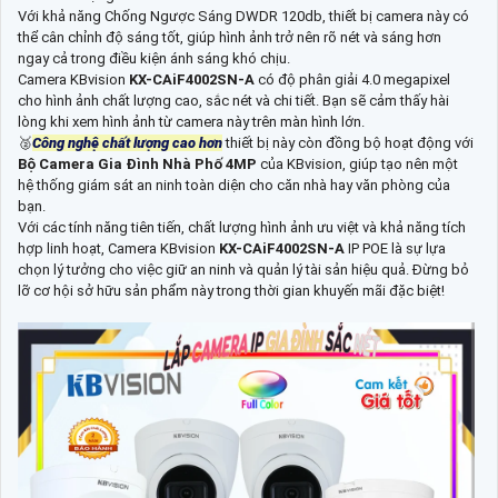
Với khả năng Chống Ngược Sáng DWDR 120db, thiết bị camera này có
thể cân chỉnh độ sáng tốt, giúp hình ảnh trở nên rõ nét và sáng hơn
ngay cả trong điều kiện ánh sáng khó chịu.
Camera KBvision
KX-CAiF4002SN-A
có độ phân giải 4.0 megapixel
cho hình ảnh chất lượng cao, sắc nét và chi tiết. Bạn sẽ cảm thấy hài
lòng khi xem hình ảnh từ camera này trên màn hình lớn.
️🥈
Công nghệ chất lượng cao hơn
thiết bị này còn đồng bộ hoạt động với
Bộ Camera Gia Đình Nhà Phố 4MP
của KBvision, giúp tạo nên một
hệ thống giám sát an ninh toàn diện cho căn nhà hay văn phòng của
bạn.
Với các tính năng tiên tiến, chất lượng hình ảnh ưu việt và khả năng tích
hợp linh hoạt, Camera KBvision
KX-CAiF4002SN-A
IP POE là sự lựa
chọn lý tưởng cho việc giữ an ninh và quản lý tài sản hiệu quả. Đừng bỏ
lỡ cơ hội sở hữu sản phẩm này trong thời gian khuyến mãi đặc biệt!