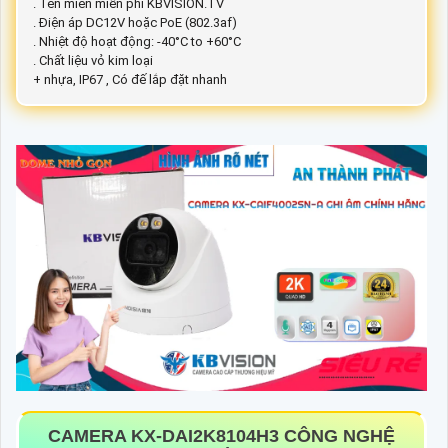
. Tên miền miễn phí KBVISION.TV
. Điện áp DC12V hoặc PoE (802.3af)
. Nhiệt độ hoạt động: -40°C to +60°C
. Chất liệu vỏ kim loại
+ nhựa, IP67 , Có đế lắp đặt nhanh
CAMERA
KX-DAI2K8104H3
CÔNG NGHỆ