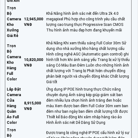
Ghi Âm
Trọn
Bộ
Khả Năng hình ảnh sắc nét đến Ultra 2k 4.0
Camera
12,945,000
megapixel Phù hợp cho công trình yêu cầu chất
Kho
VNĐ
lượng cao trung thực Progressive Scan CMOS
Xưởng
Thu hình ảnh màu đẹp hơn đang khuyến mãi
Giá Rẻ
Khả Năng Khi xem thiếu sáng Full Color 30m Sử
Trọn
dụng cho nhà xưởng kho hàng chất lượng cấu
Bộ
Hình công nghệ AGC (Automatic gain control) ghi
Camera
10,820,000
hình tốt hơn khi ánh sáng yếu Trang bị xử lý thiếu
Kho
VNĐ
sáng Có Màu Ban Đêm Luôn cho những hình ảnh
Hàng
chất lượng với Trang bị Phát hiện chuyển động
Full
phân biệt người và chuyển động khác Chất lượng
Color
Giá tốt
Lắp Đặt
Ứng dụng IP POE hình trung thực Chức năng
Camera
chuyên dụng Ánh sáng kép giúp giám sát ban
Cửa
đêm nhiều lựa chọn hình ảnh trắng đen hoặc
8,915,000
Hàng
màu Xem được ban đêm Full Color 30m xem ban
VNĐ
Quần
đêm như ban ngày ban đêm chất lượng tốt được
Áo Full
Thiết kế Báo động khi xâm nhập hàng rào ảo
Color
Hình Ảnh sắc nét Dễ Dàng Sử Dụng
Trọn
Được trang bị công nghệ IP POE cấu hình xử lý sự
Bộ