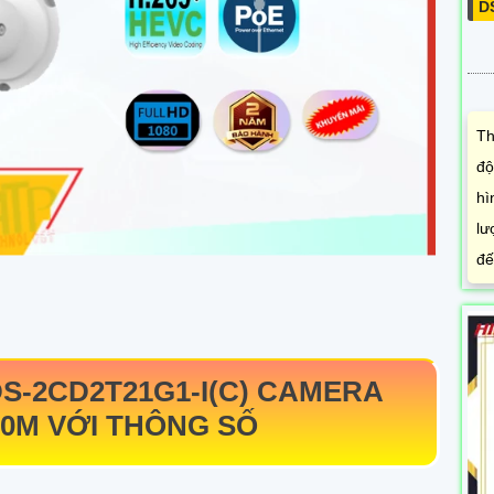
D
Th
độ
hì
lư
đế
S-2CD2T21G1-I(C)
CAMERA
0M VỚI THÔNG SỐ