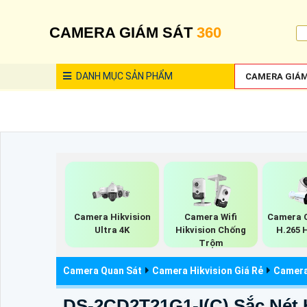
CAMERA GIÁM SÁT
360
DANH MỤC
SẢN PHẨM
CAMERA GIÁM
Camera Hikvision
Camera Wifi
Camera 
Ultra 4K
Hikvision Chống
H.265 
Trộm
Camera Quan Sát
Camera Hikvision Giá Rẻ
Camera 
DS-2CD2T21G1-I(C) Sắc Nét 