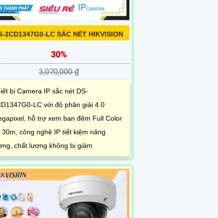
S-2CD1347G0-LC SẮC NÉT HIKVISION
30%
3,070,000 ₫
iết bị Camera IP sắc nét DS-
D1347G0-LC với độ phân giải 4.0
gapixel, hỗ trợ xem ban đêm Full Color
i 30m, công nghệ IP tiết kiệm năng
ợng, chất lượng không bị giảm