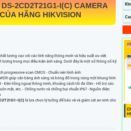
G
DS-2CD2T21G1-I(C)
CAMERA
Kb
CỦA HÃNG HIKVISION
Ca
hất lượng cao với các tính năng thông minh và hiệu suất ưu việt.
t lượng trong mọi điều kiện ánh sáng. Dưới đây là một số thông số kỹ
inch progressive scan CMOS - Chuẩn nén hình ảnh:
WDR giúp cân bằng ánh sáng và bóng đổ trong cùng một khung hình
- Đèn hồng ngoại thông minh, khoảng cách tối đa 30m - Hỗ trợ các
uôn mặt, etc. - Chống nước và chống bụi chuẩn IP67 - Nguồn điện:
m
D2T21G1-I(C)
là lựa chọn lý tưởng để bảo vệ và giám sát an ninh cho
D
H