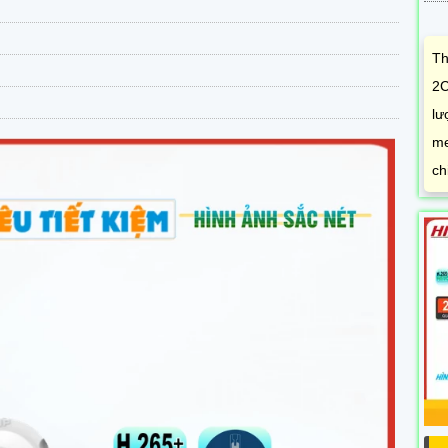
Th
2C
lư
me
ch