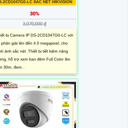
S-2CD1047G0-LC SẮC NÉT HIKVISION
30%
3,070,000 ₫
iết bị Camera IP DS-2CD1047G0-LC với
 phân giải lên đến 4.0 megapixel, cho
nh ảnh sắc nét. Thiết bị tiết kiệm năng
ợng, hỗ trợ xem ban đêm Full Color lên
n 30m, đem...