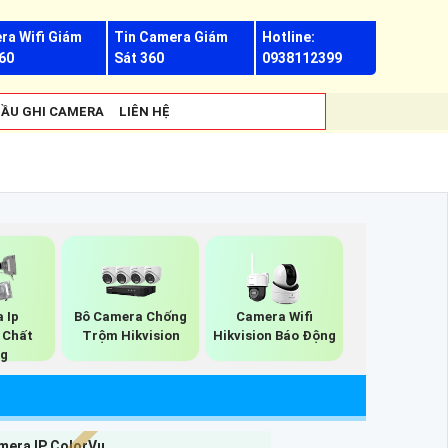
ra Wifi Giám
Tin Camera Giám
Hotline:
60
Sát 360
0938112399
ẦU GHI CAMERA
LIÊN HỆ
 Ip
Bô Camera Chống
Camera Wifi
n Chất
Trộm Hikvision
Hikvision Báo Động
g
mera IP ColorVu