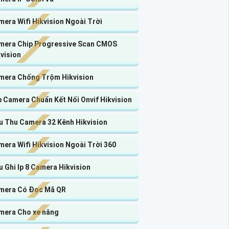
era Wifi Hikvision Ngoài Trời
mera Chip Progressive Scan CMOS
vision
mera Chống Trộm Hikvision
 Camera Chuẩn Kết Nối Onvif Hikvision
u Thu Camera 32 Kênh Hikvision
era Wifi Hikvision Ngoài Trời 360
 Ghi Ip 8 Camera Hikvision
mera Có Đọc Mã QR
mera Cho xe nâng