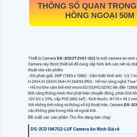
THÔNG SỐ QUAN TRỌN
HỒNG NGOẠI 50M 
Thiết bị Camera
DS-2CD2T21G1-I(C)
là một camera an ninh c
Camera này được thiết kế để cung cấp hình ảnh sắc nét và chấ
thuật của sản phẩm:
- Độ phân giải: 2MP (1920 x 1080) - Cảm biến hình ảnh: 1/2.7 
H.265+/H.265/H.264+/H.264/MJPEG - Hỗ trợ công nghệ True 
- Hỗ trợ khe cắm thẻ nhớ microSD/SDHC/SDXC lên đến 128GB 
tính năng thông minh như phát hiện chuyển động, phân tích kh
12V DC ± 25%, cấp POE (802.3af) - Kích thước: Φ110 × 93.2 m
Với những tính năng và thông số kỹ thuật trên, Camera
DS-2C
các không gian trong nhà và ngoài trời.
Đề xuất các sản phẩm Thu Âm đang bán chạy
DS-2CD1047G2-LUF Camera An Ninh Giá rẻ