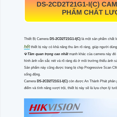
DS-2CD2T21G1-I(C)
CAM
PHẨM CHẤT LƯỢ
Thiết Bị Camera
DS-2CD2T21G1-I(C)
là một sản phẩm chất l
hết
thiết bị này có khả năng thu âm rõ ràng, giúp người dùng
💎
Tầm quan trọng cao nhất
mạnh khác của camera này đó l
hình ảnh vẫn sắc nét và rõ ràng dù ở môi trường thiếu ánh s
Sản phẩm này cũng được trang bị chip Progressive Scan CMO
sống động.
Camera
DS-2CD2T21G1-I(C)
còn được An Thành Phát phân 
điểm và tính năng vượt trội, thiết bị này sẽ là lựa chọn lý t