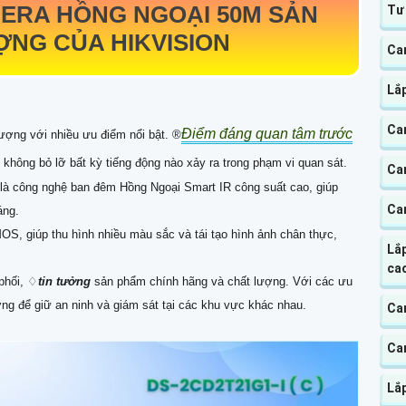
ERA HỒNG NGOẠI 50M SẢN
Tư
NG CỦA HIKVISION
Ca
Lắ
Ca
Điểm đáng quan tâm trước
ượng với nhiều ưu điểm nổi bật. ®️
 không bỏ lỡ bất kỳ tiếng động nào xảy ra trong phạm vi quan sát.
Ca
à công nghệ ban đêm Hồng Ngoại Smart IR công suất cao, giúp
Ca
áng.
S, giúp thu hình nhiều màu sắc và tái tạo hình ảnh chân thực,
Lắ
ca
phối, ♢
tin tưởng
sản phẩm chính hãng và chất lượng. Với các ưu
ưởng để giữ an ninh và giám sát tại các khu vực khác nhau.
Ca
Cam
Lắ