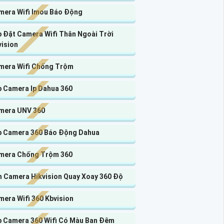
mera Wifi Imou Báo Động
p Đặt Camera Wifi Thân Ngoài Trời
vision
mera Wifi Chống Trộm
p Camera Ip Dahua 360
mera UNV 360
p Camera 360 Báo Động Dahua
mera Chống Trộm 360
n Camera Hikvision Quay Xoay 360 Độ
era Wifi 360 Kbvision
p Camera 360 Wifi Có Màu Ban Đêm