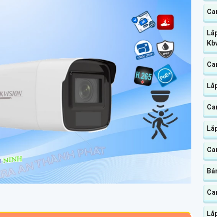
Ca
Lắ
Kb
Ca
Lắ
Ca
Lă
Ca
Bá
Cam
Lắ