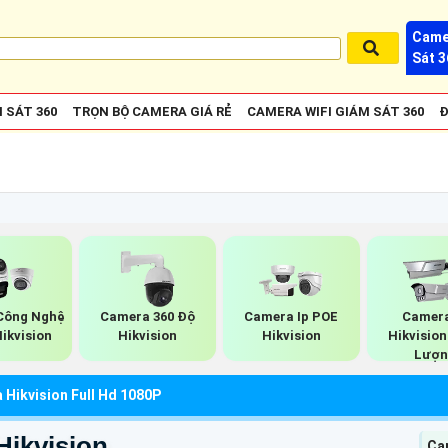
Came
Sát 3
 SÁT 360
TRỌN BỘ CAMERA GIÁ RẺ
CAMERA WIFI GIÁM SÁT 360
Đ
Công Nghệ
Camera 360 Độ
Camera Ip POE
Camera
Hikvision
Hikvision
Hikvision
Hikvisio
Lượn
Hikvision Full Hd 1080P
Hikvision
Ca