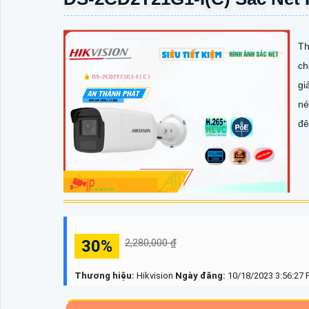
Th
ch
gi
né
đê
30%
2,280,000 ₫
Thương hiệu:
Hikvision
Ngày đăng:
10/18/2023 3:56:27