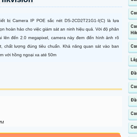
Cam
iết bị Camera IP POE sắc nét DS-2CD2T21G1-I(C) là lựa
Ca
ọn hoàn hảo cho việc giám sát an ninh hiệu quả. Với độ phân
Hik
ải lên đến 2.0 megapixel, camera này đem đến hình ảnh rõ
t, chất lượng đúng tiêu chuẩn. Khả năng quan sát vào ban
Ca
m với hồng ngoại xa até 50m
Lắp
Đầ
Cam
Đầu
Ca
 PM
Ca