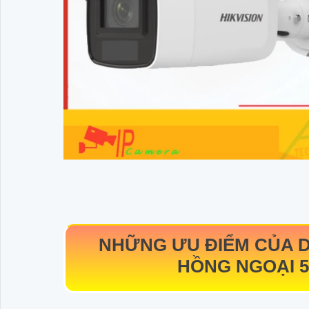
NHỮNG ƯU ĐIỂM CỦA
D
HỒNG NGOẠI 5