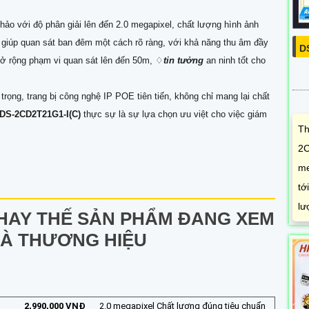
hảo với độ phân giải lên đến 2.0 megapixel, chất lượng hình ảnh
 giúp quan sát ban đêm một cách rõ ràng, với khả năng thu âm đầy
D
mở rộng phạm vi quan sát lên đến 50m, ♢
tin tưởng
an ninh tốt cho
trọng, trang bị công nghệ IP POE tiên tiến, không chỉ mang lại chất
DS-2CD2T21G1-I(C)
thực sự là sự lựa chọn ưu việt cho việc giám
Th
2C
me
tớ
lư
HAY THẾ SẢN PHẨM ĐANG XEM
VÀ THƯƠNG HIỆU
2,990,000 VNĐ
2.0 megapixel Chất lượng đúng tiêu chuẩn