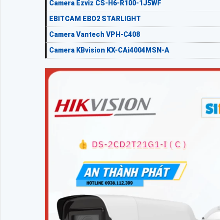
Camera Ezviz CS-H6-R100-1J5WF
EBITCAM EBO2 STARLIGHT
Camera Vantech VPH-C408
Camera KBvision KX-CAi4004MSN-A