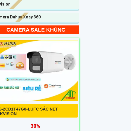
vision
mera Dahua Xoay 360
CAMERA SALE KHỦNG
S-2CD1T47G0-LUFC SẮC NÉT
IKVISION
30%