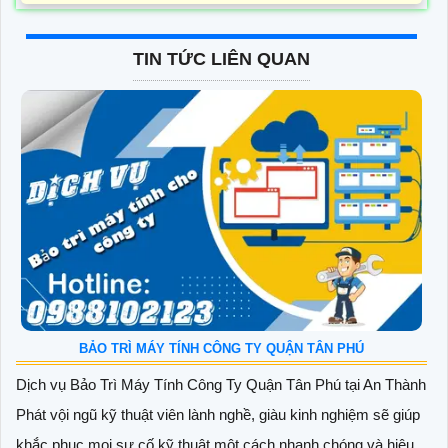
TIN TỨC LIÊN QUAN
BẢO TRÌ MÁY TÍNH CÔNG TY QUẬN TÂN PHÚ
Dịch vụ Bảo Trì Máy Tính Công Ty Quận Tân Phú tại An Thành
Phát vội ngũ kỹ thuật viên lành nghề, giàu kinh nghiệm sẽ giúp
khắc phục mọi sự cố kỹ thuật một cách nhanh chóng và hiệu...