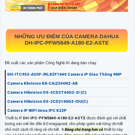
NHỮNG ƯU ĐIỂM CỦA
CAMERA DAHUA
DH-IPC-PFW5849-A180-E2-ASTE
Đề xuất các sản phẩm Công Nghệ AI đang bán chạy
DH-ITC952-AU3F-IRL8ZF1640 Camera IP Giao Thông 9MP
Camera Kbvision KX-CAi2204N2-AB
Camera Hikvision DS-2CD2T46G2-2I (C)
Camera Hikvision DS-2CD2166G2-ISU(C)
Camera IP WIFI Imou IPC K22P
Thiết bị IP
DH-IPC-PFW5849-A180-E2-ASTE
được đánh giá với chất
lượng sắc nét lên đến 8.0 megapixel, cho phép giám sát từng chi tiết
nhỏ một cách rõ ràng và chi tiết. 🎇
Đáng chú trọng hơn cả
thiết bị này