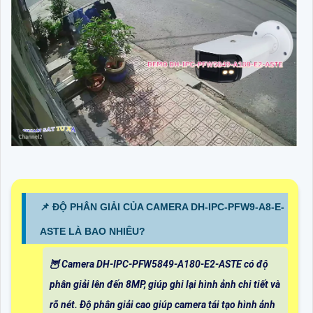
📌 ĐỘ PHÂN GIẢI CỦA CAMERA DH-IPC-PFW9-A8-E-
ASTE LÀ BAO NHIÊU?
🦉 Camera DH-IPC-PFW5849-A180-E2-ASTE có độ
phân giải lên đến 8MP, giúp ghi lại hình ảnh chi tiết và
rõ nét. Độ phân giải cao giúp camera tái tạo hình ảnh