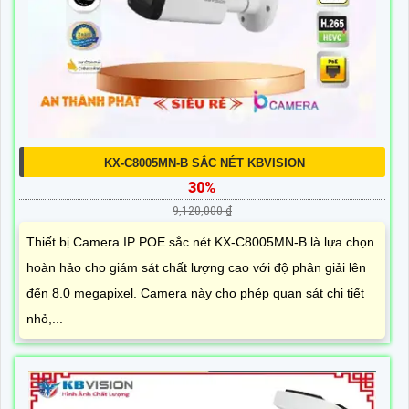
KX-C8005MN-B SẮC NÉT KBVISION
30%
9,120,000 ₫
Thiết bị Camera IP POE sắc nét KX-C8005MN-B là lựa chọn
hoàn hảo cho giám sát chất lượng cao với độ phân giải lên
đến 8.0 megapixel. Camera này cho phép quan sát chi tiết
nhỏ,...