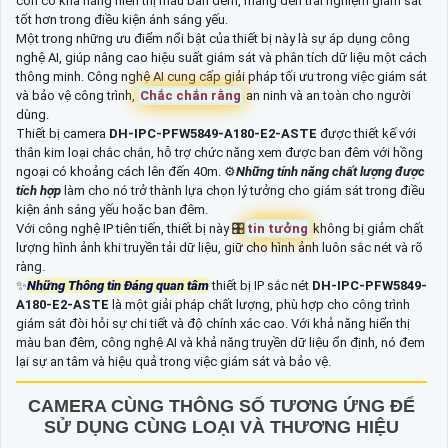
còn có khả năng hiển thị màu ban đêm, mang đến trải nghiệm giám sát
tốt hơn trong điều kiện ánh sáng yếu.
Một trong những ưu điểm nổi bật của thiết bị này là sự áp dụng công
nghệ AI, giúp nâng cao hiệu suất giám sát và phân tích dữ liệu một cách
thông minh. Công nghệ AI cung cấp giải pháp tối ưu trong việc giám sát
và bảo vệ công trình,
Chắc chắn rằng
an ninh và an toàn cho người
dùng.
Thiết bị camera
DH-IPC-PFW5849-A180-E2-ASTE
được thiết kế với
thân kim loại chắc chắn, hỗ trợ chức năng xem được ban đêm với hồng
ngoại có khoảng cách lên đến 40m. ⚙
Những tính năng chất lượng được
tích hợp
làm cho nó trở thành lựa chọn lý tưởng cho giám sát trong điều
kiện ánh sáng yếu hoặc ban đêm.
Với công nghệ IP tiên tiến, thiết bị này 🎛
tin tưởng
không bị giảm chất
lượng hình ảnh khi truyền tải dữ liệu, giữ cho hình ảnh luôn sắc nét và rõ
ràng.
✨
Những Thông tin Đáng quan tâm
thiết bị IP sắc nét
DH-IPC-PFW5849-
A180-E2-ASTE
là một giải pháp chất lượng, phù hợp cho công trình
giám sát đòi hỏi sự chi tiết và độ chính xác cao. Với khả năng hiển thị
màu ban đêm, công nghệ AI và khả năng truyền dữ liệu ổn định, nó đem
lại sự an tâm và hiệu quả trong việc giám sát và bảo vệ.
CAMERA CÙNG THÔNG SỐ TƯƠNG ỨNG ĐỂ
SỬ DỤNG CÙNG LOẠI VÀ THƯƠNG HIỆU