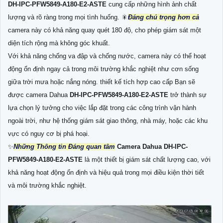
DH-IPC-PFW5849-A180-E2-ASTE
cung cấp những hình ảnh chất
lượng và rõ ràng trong mọi tình huống. 🎇
Đáng chú trọng hơn cả
camera này có khả năng quay quét 180 độ, cho phép giám sát một
diện tích rộng mà không góc khuất.
Với khả năng chống va đập và chống nước, camera này có thể hoạt
động ổn định ngay cả trong môi trường khắc nghiệt như cơn sống
giữa trời mưa hoặc nắng nóng. thiết kế tích hợp cao cấp Bạn sẽ
được camera Dahua
DH-IPC-PFW5849-A180-E2-ASTE
trở thành sự
lựa chọn lý tưởng cho việc lắp đặt trong các công trình vận hành
ngoài trời, như hệ thống giám sát giao thông, nhà máy, hoặc các khu
vực có nguy cơ bị phá hoại.
✨
Những Thông tin Đáng quan tâm
Camera Dahua
DH-IPC-
PFW5849-A180-E2-ASTE
là một thiết bị giám sát chất lượng cao, với
khả năng hoạt động ổn định và hiệu quả trong mọi điều kiện thời tiết
và môi trường khắc nghiệt.