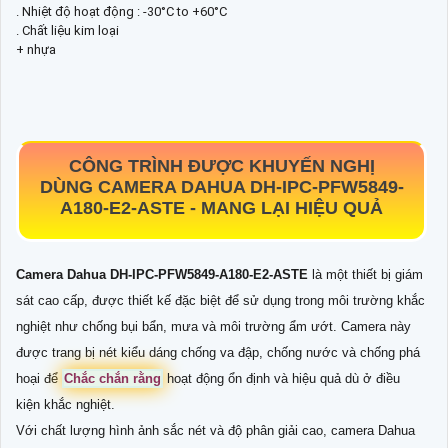
. Nhiệt độ hoạt động : -30°C to +60°C
. Chất liệu kim loại
+ nhựa
CÔNG TRÌNH ĐƯỢC KHUYẾN NGHỊ
DÙNG
CAMERA DAHUA
DH-IPC-PFW5849-
A180-E2-ASTE -
MANG LẠI HIỆU QUẢ
Camera Dahua
DH-IPC-PFW5849-A180-E2-ASTE
là một thiết bị giám
sát cao cấp, được thiết kế đặc biệt để sử dụng trong môi trường khắc
nghiệt như chống bụi bẩn, mưa và môi trường ẩm ướt. Camera này
được trang bị nét kiểu dáng chống va đập, chống nước và chống phá
hoại để
Chắc chắn rằng
hoạt động ổn định và hiệu quả dù ở điều
kiện khắc nghiệt.
Với chất lượng hình ảnh sắc nét và độ phân giải cao, camera Dahua