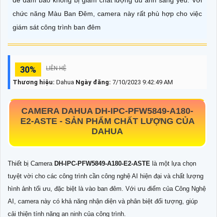
để đảm bảo không bị giảm chất lượng dù ánh sáng yếu. Với
chức năng Màu Ban Đêm, camera này rất phù hợp cho việc
giám sát công trình ban đêm
30%
LIÊN HỆ
Thương hiệu:
Dahua
Ngày đăng:
7/10/2023 9:42:49 AM
CAMERA DAHUA
DH-IPC-PFW5849-A180-
E2-ASTE -
SẢN PHẨM CHẤT LƯỢNG CỦA
DAHUA
Thiết bị Camera
DH-IPC-PFW5849-A180-E2-ASTE
là một lựa chọn
tuyệt vời cho các công trình cần công nghệ AI hiện đại và chất lượng
hình ảnh tối ưu, đặc biệt là vào ban đêm. Với ưu điểm của Công Nghệ
AI, camera này có khả năng nhận diện và phân biệt đối tượng, giúp
cải thiện tính năng an ninh của công trình.