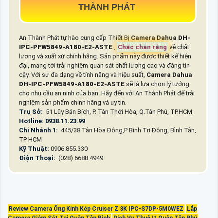
THÀNH PHÁT
An Thành Phát tự hào cung cấp Thiết Bị
Camera Dahua
DH-
IPC-PFW5849-A180-E2-ASTE
,
Chắc chắn rằng
về chất
lượng và xuất xứ chính hãng. Sản phẩm này được thiết kế hiện
đại, mang tới trải nghiệm quan sát chất lượng cao và đáng tin
cậy. Với sự đa dạng về tính năng và hiệu suất,
Camera Dahua
DH-IPC-PFW5849-A180-E2-ASTE
sẽ là lựa chọn lý tưởng
cho nhu cầu an ninh của bạn. Hãy đến với An Thành Phát để trải
nghiệm sản phẩm chính hãng và uy tín.
Trụ Sở:
51 Lũy Bán Bích, P. Tân Thới Hòa, Q.Tân Phú, TP.HCM
Hotline: 0938.11.23.99
Chi Nhánh 1:
445/38 Tân Hòa Đông,P Bình Trị Đông, Bình Tân,
TP HCM
Kỹ Thuật:
0906.855.330
Điện Thoại:
(028) 6688.4949
Review Camera Ống Kính Kép Cruiser Z 3K IPC-S7DP-5M0WEZ
Lắp