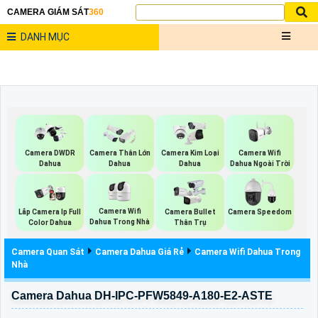
CAMERA GIÁM SÁT
360
DANH MỤC
Camera Wifi
Camera DWDR
Camera Thân Lớn
Camera Kim Loại
Dahua Ngoài Trời
Dahua
Dahua
Dahua
Camera Wifi
Lắp Camera Ip Full
Camera Bullet
Camera Speedom
Dahua Trong Nhà
Color Dahua
Thân Trụ
Camera Quan Sát
Camera Dahua Giá Rẻ
Camera Wifi Dahua Trong
Nhà
Camera Dahua DH-IPC-PFW5849-A180-E2-ASTE