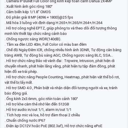
. Camera IP Bullet Full Color ống kính kép toàn cảnh Dahua 2X4MP
. Xuất hình ảnh góc rộng 180°
. Cảm biến kép 1/1.8" CMOS
. Độ phân giải 8 MP (4096 × 1800)@25 fps
. Mã hóa 3 luồng với định dạng H.265+/H.265/H.264+/H.264
. Hỗ trợ công nghệ EPTZ, giúp phóng to và theo dõi đối tượng thông
minh khi thiết lập chức năng cảnh báo
. Chống ngược sáng WDR(140dB).
. Tầm xa đèn LED 40m, Full Color có màu ban đêm
. Chế độ Ngày Đêm ICR, chống nhiễu hình ảnh 3DNR, Tự động cân bằng
trắng AWB, Tự động bù sáng AGC, Chống ngược sáng BLC, SSA...
. Hỗ trợ chức năng Bảo vệ vành đai : Tripwire, Intrusion, phát hiện di
chuyển nhanh, phát hiện lãng vãng, phát hiện tụ tập đám đông, phát
hiện đỗ xe trái phép.
. Hỗ trợ chức năng People Counting, Heatmap, phát hiện vật thể bỏ rơi,
vật thể bị lấy mất.
. Hỗ trợ SMD 4.0 , Phân biệt và nhận diện đối tượng người và xe, tránh
báo động giả.
. Ống kính 2x3.6mm, góc nhìn toàn cảnh 180°
. Hỗ trợ khe cắm thẻ nhớ lên đến 512GB
. Hỗ trợ audio in/out 1/1, alarm in/out 1/1
. Tích hợp mic và loa, hỗ trợ đàm thoại 2 chiều
. Chuẩn chống nước IP67
. Điện áp DC12V hoặc PoE (802.3af), Hỗ trợ chức năng ePoE