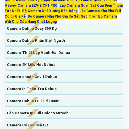
Camera Giám Sát Tại Quận Tân Bình
Dịch Vụ Thuê It Quận Tân Phú
Review Camera EZVIZ CP1 PRO
Lắp Camera Quan Sát Qua Điện Thoại
Tốt Nhất
Bộ Camera Nhà Xưởng Báo Động
Lắp Camera Khu Phố Full
Color Giá Rẻ
Bộ Camera Nhà Phố Giá Rẻ Sắt Nét
Trọn Bộ Camera
Wifi Cho Cửa Hàng Chất Lượng
Camera Dahua Xoay 360 Độ
Camera Dahua Phân Biệt Người
Camera Thiết Lập Vành Đai Dahua
Camera 2K Siêu Nét Dahua
Camera chuẩn Onvif Dahua
Camera Ip Thân Trụ Dahua
Camera Dahua Full Hd 1080P
Lắp Camera Ip Full Color Vantech
Camera Có Đọc Mã QR