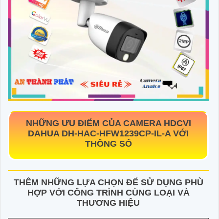
NHỮNG ƯU ĐIỂM CỦA CAMERA HDCVI
DAHUA
DH-HAC-HFW1239CP-IL-A
VỚI
THÔNG SỐ
THÊM NHỮNG LỰA CHỌN ĐỂ SỬ DỤNG PHÙ
HỢP VỚI CÔNG TRÌNH CÙNG LOẠI VÀ
THƯƠNG HIỆU