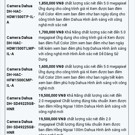
1,850,000 VNĐ
chất lượng sắc nét đến 5.0 megapixel
Camera Dahua
Ứng dụng cho công trình giá rẻ Xem được ban đêm
DH-HAC-
Full Color 40m xem ban đêm như ban ngày dùng cho
HDW1500TP-IL-
công trình ban đêm Dahua Hình ảnh sáng với công
A
nghệ mới sắc nét
1,700,000 VNĐ
Khả Năng chất lượng sắc nét đến 5.0
Camera Dahua
megapixel Ứng dụng cho công trình giá rẻ Xem được
DH-HAC-
ban đêm Full Color 20m xem ban đêm như ban ngày
HDW1500TLMP-
tiết kiệm xem ban đêm phù hợp Dahua Hình ảnh sáng
IL-A
với công nghệ mới Hình Ảnh sắc nét Dễ Dàng Sử
Dụng
1,600,000 VNĐ
chất lượng sắc nét đến 5.0 megapixel
Camera Dahua
Ứng dụng cho công trình giá rẻ Xem được ban đêm
DH-HAC-
Full Color 20m xem ban đêm như ban ngày tiết kiệm
HFW1500CMP-
xem ban đêm phù hợp Dahua Hình ảnh sáng với công
IL-A
nghệ mới
19,500,000 VNĐ
Khả Năng chất lượng sắc nét đến
Camera Dahua
2.0 megapixel Chất lượng đúng tiêu chuẩn Xem được
DH-SD49225GB-
ban đêm Hồng Ngoại 100m Dahua Hình ảnh sáng với
HNR
công nghệ mới
19,500,000 VNĐ
chất lượng sắc nét đến 2.0
Camera Dahua
megapixel Chất lượng đúng tiêu chuẩn Xem được
DH-SD49225GB-
ban đêm Hồng Ngoại 100m Dahua Hình ảnh sáng với
HNR