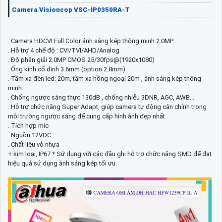
Camera Visioncop VSC-IP0350RA-T
. Camera HDCVI Full Color ánh sáng kép thông minh 2.0MP
. Hỗ trợ 4 chế độ : CVI/TVI/AHD/Analog
. Độ phân giải 2.0MP CMOS 25/30fps@(1920x1080)
. Ống kính cố định 3.6mm (option 2.8mm)
. Tầm xa đèn led: 20m, tầm xa hồng ngoại 20m , ánh sáng kép thông
minh
. Chống ngược sáng thực 130dB , chống nhiễu 3DNR, AGC, AWB...
. Hỗ trợ chức năng Super Adapt, giúp camera tự động cân chỉnh trong
môi trường ngược sáng để cung cấp hình ảnh đẹp nhất
. Tích hợp mic
. Nguồn 12VDC
. Chất liệu vỏ nhựa
+ kim loại, IP67 * Sử dụng với các đầu ghi hỗ trợ chức năng SMD để đạt
hiệu quả sử dụng ánh sáng kép tối ưu.