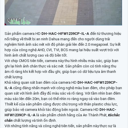
Sản phẩm camera HD
DH-HAC-HFW1239CP-IL-A
đến từ thương hiệu
nổi tiếng về thiết bị an ninh Dahua mang đến cho người dùng trải
nghiệm hình ảnh sắc nét với độ phân giải lên đến 2.0 megapixel. Sự kết
hợp của công nghệ AHD, CVI, TVI, BCS mang lại hiệu suất vượt trội với
hình ảnh chất lượng cao và độ bền tốt.
Với chip CMOS tiên tiến, camera này thu hình nhiều màu sắc, giúp bạn
ghi lại hình ảnh chân thực và sắc nét. Sản phẩm còn có tính năng thu
âm rõ ràng khi kết hợp với đầu ghi, giúp bạn có dữ liệu tựa âm thanh
chất lượng.
Khả năng quan sát ban đêm của camera HD
DH-HAC-HFW1239CP-
IL-A
cũng đáng nhấn mạnh với công nghệ màu ban đêm, cho phép bạn
quan sát với hình ảnh đầy đủ màu sắc và rõ ràng. Với tầm nhìn ban đêm
màu sắc lên đến 20m, bạn có thể nhìn ro ràng ngay cả vào ban đêm.
Thiết kế của sản phẩm cũng được chú trọng với thân plastic chịu lực,
giúp bảo vệ camera khỏi tác động bên ngoài. Camera HD
DH-HAC-
HFW1239CP-IL-A
là sản phẩm chính hãng của An Thành Phát, 📸
chắc
chắn
chất lượng và tính ổn định.
Với những tính năng và công nghệ tiên tiến, sản phẩm này thực sự là