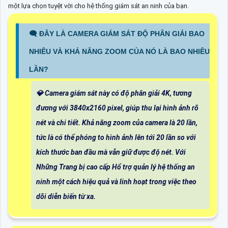
một lựa chọn tuyệt vời cho hệ thống giám sát an ninh của bạn.
🗨️ ĐÂY LÀ CAMERA GIÁM SÁT ĐỘ PHÂN GIẢI BAO
NHIÊU VÀ KHẢ NĂNG ZOOM CỦA NÓ LÀ BAO NHIÊU
LẦN?
💎 Camera giám sát này có độ phân giải 4K, tương
đương với 3840x2160 pixel, giúp thu lại hình ảnh rõ
nét và chi tiết. Khả năng zoom của camera là 20 lần,
tức là có thể phóng to hình ảnh lên tới 20 lần so với
kích thước ban đầu mà vẫn giữ được độ nét. Với
Những Trang bị cao cấp Hổ trợ quản lý hệ thống an
ninh một cách hiệu quả và linh hoạt trong việc theo
dõi diễn biến từ xa.