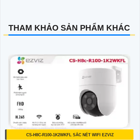
THAM KHẢO SẢN PHẨM KHÁC
CS-H8C-R100-1K2WKFL SẮC NÉT WIFI EZVIZ