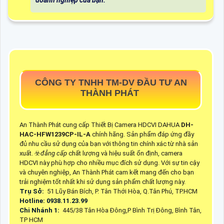
doanh nghiệp của bạn.
CÔNG TY TNHH TM-DV ĐẦU TƯ AN
THÀNH PHÁT
An Thành Phát cung cấp Thiết Bị Camera HDCVI DAHUA
DH-
HAC-HFW1239CP-IL-A
chính hãng. Sản phẩm đáp ứng đầy
đủ nhu cầu sử dụng của bạn với thông tin chính xác từ nhà sản
xuất. ☣️
đẳng cấp
chất lượng và hiệu suất ổn định, camera
HDCVI này phù hợp cho nhiều mục đích sử dụng. Với sự tin cậy
và chuyên nghiệp, An Thành Phát cam kết mang đến cho bạn
trải nghiệm tốt nhất khi sử dụng sản phẩm chất lượng này.
Trụ Sở:
51 Lũy Bán Bích, P. Tân Thới Hòa, Q.Tân Phú, TP.HCM
Hotline: 0938.11.23.99
Chi Nhánh 1:
445/38 Tân Hòa Đông,P Bình Trị Đông, Bình Tân,
TP HCM