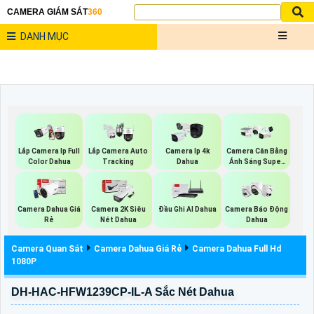
CAMERA GIÁM SÁT
360
DANH MỤC
Lắp Camera Ip Full
Lắp Camera Auto
Camera Ip 4k
Camera Cân Bằng
Color Dahua
Tracking
Dahua
Ánh Sáng Super
Adapt
Camera Dahua Giá
Camera 2K Siêu
Đầu Ghi AI Dahua
Camera Báo Động
Rẻ
Nét Dahua
Dahua
Camera Quan Sát
Camera Dahua Giá Rẻ
Camera Dahua Full Hd
1080P
DH-HAC-HFW1239CP-IL-A Sắc Nét Dahua