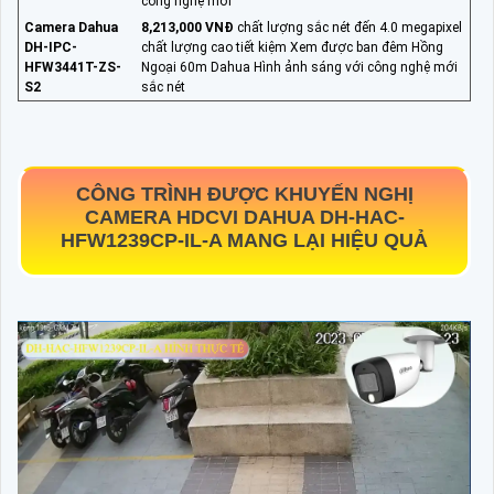
công nghệ mới
Camera Dahua
8,213,000 VNĐ
chất lượng sắc nét đến 4.0 megapixel
DH-IPC-
chất lượng cao tiết kiệm Xem được ban đêm Hồng
HFW3441T-ZS-
Ngoại 60m Dahua Hình ảnh sáng với công nghệ mới
S2
sắc nét
CÔNG TRÌNH ĐƯỢC KHUYẾN NGHỊ
CAMERA HDCVI DAHUA
DH-HAC-
HFW1239CP-IL-A
MANG LẠI HIỆU QUẢ