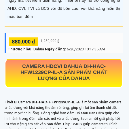
ngày mà tiết kiệm điện năng. Thiết bị này hỗ trợ công nghệ
AHD, CVI, TVI và BCS với độ bền cao, với khả năng hiển thị
màu ban đêm
880,000 ₫
1,250,000 ₫
Thương hiệu:
Dahua
Ngày đăng:
6/20/2023 10:17:35 AM
CAMERA HDCVI DAHUA
DH-HAC-
HFW1239CP-IL-A
SẢN PHẨM CHẤT
LƯỢNG CỦA DAHUA
Thiết Bị Camera
DH-HAC-HFW1239CP-IL-A
là một sản phẩm camera
chất lượng với khả năng thu âm rõ ràng, giúp ghi lại âm thanh chi tiết
trong mọi tình huống. Công nghệ ban đêm Có Màu Ban Đêm giúp cho
hình ảnh trong đêm vẫn sắc nét và chất lượng, tạo ra một giải pháp tối
ưu cho việc giám sát vào ban đêm. Chip CMOS giúp camera thu hình