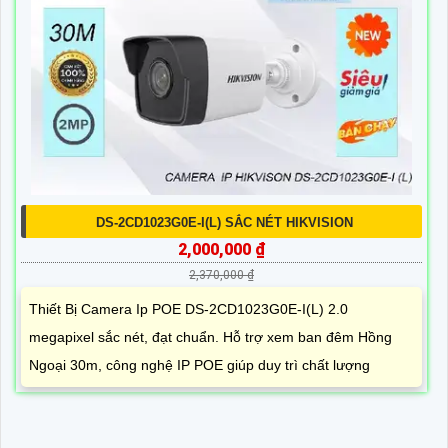
DS-2CD1023G0E-I(L) SẮC NÉT HIKVISION
2,000,000 ₫
2,370,000 ₫
Thiết Bị Camera Ip POE DS-2CD1023G0E-I(L) 2.0
megapixel sắc nét, đạt chuẩn. Hỗ trợ xem ban đêm Hồng
Ngoại 30m, công nghệ IP POE giúp duy trì chất lượng