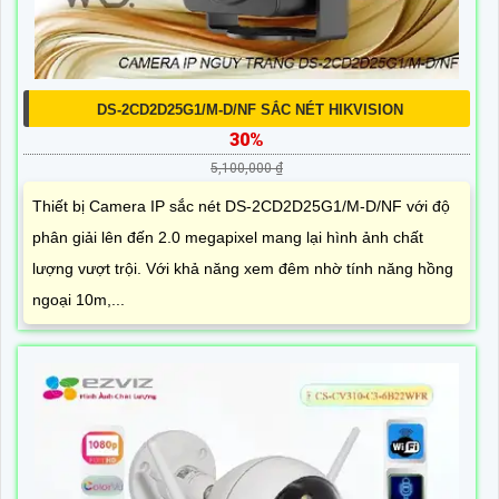
DS-2CD2D25G1/M-D/NF SẮC NÉT HIKVISION
30%
5,100,000 ₫
Thiết bị Camera IP sắc nét DS-2CD2D25G1/M-D/NF với độ
phân giải lên đến 2.0 megapixel mang lại hình ảnh chất
lượng vượt trội. Với khả năng xem đêm nhờ tính năng hồng
ngoại 10m,...