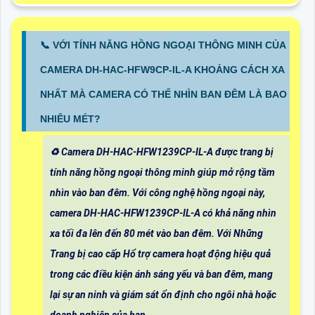
📞 VỚI TÍNH NĂNG HỒNG NGOẠI THÔNG MINH CỦA
CAMERA DH-HAC-HFW9CP-IL-A KHOẢNG CÁCH XA
NHẤT MÀ CAMERA CÓ THỂ NHÌN BAN ĐÊM LÀ BAO
NHIÊU MÉT?
♻️ Camera DH-HAC-HFW1239CP-IL-A được trang bị
tính năng hồng ngoại thông minh giúp mở rộng tầm
nhìn vào ban đêm. Với công nghệ hồng ngoại này,
camera DH-HAC-HFW1239CP-IL-A có khả năng nhìn
xa tối đa lên đến 80 mét vào ban đêm. Với Những
Trang bị cao cấp Hổ trợ camera hoạt động hiệu quả
trong các điều kiện ánh sáng yếu và ban đêm, mang
lại sự an ninh và giám sát ổn định cho ngôi nhà hoặc