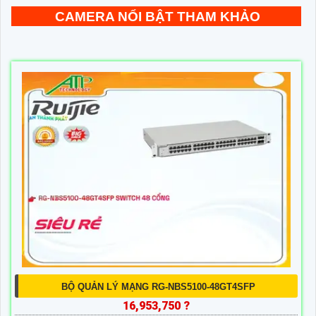
CAMERA NỔI BẬT THAM KHẢO
BỘ QUẢN LÝ MẠNG RG-NBS5100-48GT4SFP
16,953,750 ?