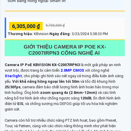
50m bằng hồng ngoại Smart IR
6,305,000 ₫
9,700,000 ₫
Thương hiệu:
KBvision
Ngày đăng:
3/23/2024 5:38:33 PM
GIỚI THIỆU CAMERA IP POE
KX-
C2007IRPN3
CÔNG NGHỆ AI
Camera IP PoE KBVISION KX-C2007IRPN3
là một giải pháp an ninh
vượt trội, được trang bị cảm biến
2.0MP CMOS
với công nghệ
Starlight
, cho phép ghi hình sắc nét ngay cả trong điều kiện ánh sáng
yếu.
Với khả năng hồng ngoại lên tới 50m
và tốc độ khung hình
25/30fps
, camera đảm bảo chất lượng hình ảnh hoàn hảo trong mọi
tình huống. Ống kính
zoom quang 4x (2.8mm-12mm)
và các tính
năng bổ trợ hình ảnh như chống ngược sáng
120dB
, ổn định hình ảnh
điện tử
EIS
, và chống sương mù DEFOG giúp tối ưu hóa trải nghiệm
giám sát.
Camera còn hỗ trợ nhiều chức năng PTZ linh hoạt, bao gồm Preset,
Tour, và Pattern, cùng với các chức năng thông minh như phát hiện