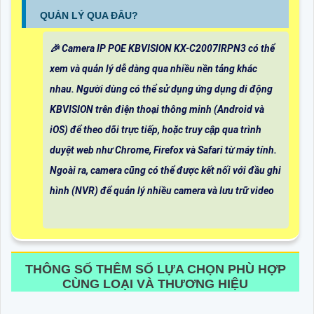
QUẢN LÝ QUA ĐÂU?
️🎉 Camera IP POE KBVISION KX-C2007IRPN3 có thể
xem và quản lý dễ dàng qua nhiều nền tảng khác
nhau. Người dùng có thể sử dụng ứng dụng di động
KBVISION trên điện thoại thông minh (Android và
iOS) để theo dõi trực tiếp, hoặc truy cập qua trình
duyệt web như Chrome, Firefox và Safari từ máy tính.
Ngoài ra, camera cũng có thể được kết nối với đầu ghi
hình (NVR) để quản lý nhiều camera và lưu trữ video
THÔNG SỐ THÊM SỐ LỰA CHỌN PHÙ HỢP
CÙNG LOẠI VÀ THƯƠNG HIỆU