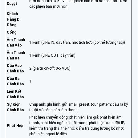
mới hơn; Firefox 50 và các phiên bản mới hơn; Safari 10 và
Duyệt
các phiên bản mới hơn
Khách
Hàng Di
Động
Cổng
Âm Thanh
1 kênh (LINE IN, dây trần, mic tích hợp (có thể tương tác))
Đầu Vào
Âm Thanh
1 kênh (LINE OUT, dây trần)
Đầu Ra
Đầu Vào
2 (giá trị on-off: 0-5 VDC)
Cảnh Báo
Đầu Ra
1
Cảnh Báo
Liên Kết
Cảnh Báo
Sự Kiện
Chụp ảnh; ghi hình; gửi email; preset; tour; pattern; đầu ra kỹ
Cảnh Báo
thuật số cảnh báo; âm thanh
Phát hiện chuyển động; phát hiện làm giả; phát hiện âm
thanh; phát hiện ngắt kết nối mạng; phát hiện xung đột IP;
Phát Hiện
kiểm tra trạng thái thẻ nhớ; kiểm tra dung lượng bộ nhớ;
phát hiện ngoại lệ điện