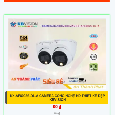
KX-AF8002S-DL-A CAMERA CÔNG NGHỆ HD THIẾT KẾ ĐẸP
KBVISION
00 ₫
00 ₫