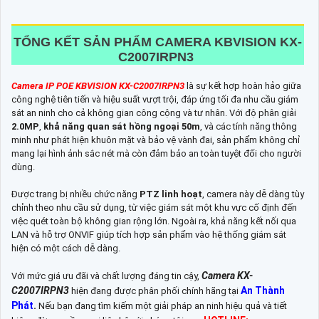
TỔNG KẾT SẢN PHẨM CAMERA KBVISION KX-
C2007IRPN3
Camera IP POE KBVISION KX-C2007IRPN3
là sự kết hợp hoàn hảo giữa
công nghệ tiên tiến và hiệu suất vượt trội, đáp ứng tối đa nhu cầu giám
sát an ninh cho cả không gian công cộng và tư nhân. Với độ phân giải
2.0MP
,
khả năng quan sát hồng ngoại 50m
, và các tính năng thông
minh như phát hiện khuôn mặt và bảo vệ vành đai, sản phẩm không chỉ
mang lại hình ảnh sắc nét mà còn đảm bảo an toàn tuyệt đối cho người
dùng.
Được trang bị nhiều chức năng
PTZ linh hoạt
, camera này dễ dàng tùy
chỉnh theo nhu cầu sử dụng, từ việc giám sát một khu vực cố định đến
việc quét toàn bộ không gian rộng lớn. Ngoài ra, khả năng kết nối qua
LAN và hỗ trợ ONVIF giúp tích hợp sản phẩm vào hệ thống giám sát
hiện có một cách dễ dàng.
Camera KX-
Với mức giá ưu đãi và chất lượng đáng tin cậy,
C2007IRPN3
An Thành
hiện đang được phân phối chính hãng tại
Phát
.
Nếu bạn đang tìm kiếm một giải pháp an ninh hiệu quả và tiết