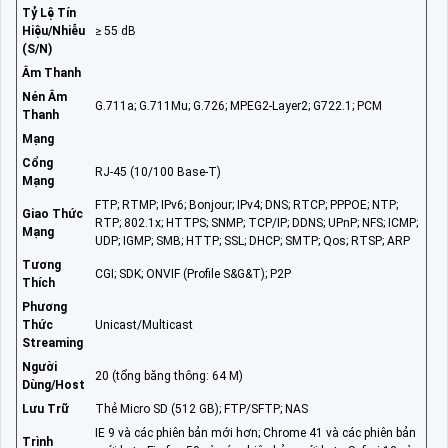
Tỷ Lệ Tín
Hiệu/Nhiễu
≥ 55 dB
(S/N)
Âm Thanh
Nén Âm
G.711a; G.711Mu; G.726; MPEG2-Layer2; G722.1; PCM
Thanh
Mạng
Cổng
RJ-45 (10/100 Base-T)
Mạng
FTP; RTMP; IPv6; Bonjour; IPv4; DNS; RTCP; PPPOE; NTP;
Giao Thức
RTP; 802.1x; HTTPS; SNMP; TCP/IP; DDNS; UPnP; NFS; ICMP;
Mạng
UDP; IGMP; SMB; HTTP; SSL; DHCP; SMTP; Qos; RTSP; ARP
Tương
CGI; SDK; ONVIF (Profile S&G&T); P2P
Thích
Phương
Thức
Unicast/Multicast
Streaming
Người
20 (tổng băng thông: 64 M)
Dùng/Host
Lưu Trữ
Thẻ Micro SD (512 GB); FTP/SFTP; NAS
IE 9 và các phiên bản mới hơn; Chrome 41 và các phiên bản
Trình