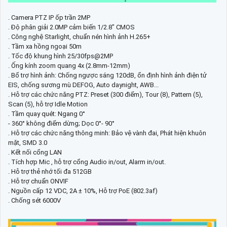
. Camera PTZ IP ốp trần 2MP
. Độ phân giải 2.0MP cảm biến 1/2.8" CMOS
. Công nghệ Starlight, chuẩn nén hình ảnh H.265+
. Tầm xa hồng ngoại 50m
. Tốc độ khung hình 25/30fps@2MP
. Ống kính zoom quang 4x (2.8mm-12mm)
. Bổ trợ hình ảnh: Chống ngược sáng 120dB, ổn định hình ảnh điện tử
EIS, chống sương mù DEFOG, Auto daynight, AWB...
. Hỗ trợ các chức năng PTZ: Preset (300 điểm), Tour (8), Pattern (5),
Scan (5), hỗ trợ Idle Motion
. Tầm quay quét: Ngang 0°
- 360° không điểm dừng; Dọc 0°- 90°
. Hỗ trợ các chức năng thông minh: Bảo vệ vành đai, Phát hiện khuôn
mặt, SMD 3.0
. Kết nối cổng LAN
. Tích hợp Mic , hỗ trợ cổng Audio in/out, Alarm in/out.
. Hỗ trợ thẻ nhớ tối đa 512GB
. Hỗ trợ chuẩn ONVIF
. Nguồn cấp 12 VDC, 2A ± 10%, Hỗ trợ PoE (802.3af)
. Chống sét 6000V