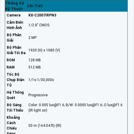
Thông Số
Chi Tiết
Kỹ Thuật
Camera
KX-C2007IRPN3
Cảm Biến
1/2.8" CMOS
Hình Ảnh
Độ Phân
2 MP
Giải
Độ Phân
1920 (H) x 1080 (V)
Giải Tối Đa
ROM
128 MB
RAM
512 MB
Tốc Độ
Chụp Điện
1/1s-1/30,000s
Tử
Hệ Thống
Progressive
Quét
Độ Sáng
Color: 0.005 lux@F1.6; B/W: 0.0005 lux@F1.6; O lux@F1.6
Tối Thiểu
(IR light on)
Khoảng
Cách
50 m (164.04 ft) (IR)
Chiếu
Sáng