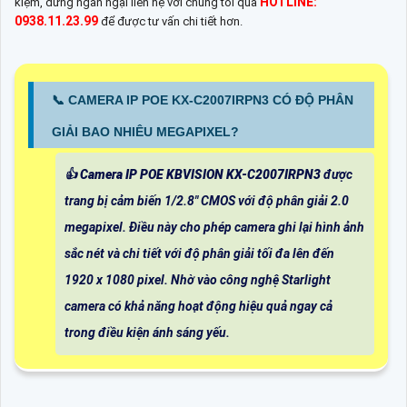
HOTLINE:
kiệm, đừng ngần ngại liên hệ với chúng tôi qua
0938.11.23.99
để được tư vấn chi tiết hơn.
📞 CAMERA IP POE KX-C2007IRPN3 CÓ ĐỘ PHÂN
GIẢI BAO NHIÊU MEGAPIXEL?
👍
Camera IP POE KBVISION KX-C2007IRPN3
được
trang bị cảm biến 1/2.8" CMOS với độ phân giải 2.0
megapixel. Điều này cho phép camera ghi lại hình ảnh
sắc nét và chi tiết với độ phân giải tối đa lên đến
1920 x 1080 pixel. Nhờ vào công nghệ Starlight
camera có khả năng hoạt động hiệu quả ngay cả
trong điều kiện ánh sáng yếu.