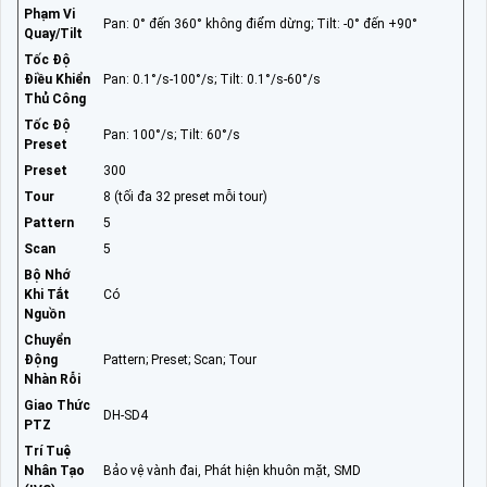
Phạm Vi
Pan: 0° đến 360° không điểm dừng; Tilt: -0° đến +90°
Quay/Tilt
Tốc Độ
Điều Khiển
Pan: 0.1°/s-100°/s; Tilt: 0.1°/s-60°/s
Thủ Công
Tốc Độ
Pan: 100°/s; Tilt: 60°/s
Preset
Preset
300
Tour
8 (tối đa 32 preset mỗi tour)
Pattern
5
Scan
5
Bộ Nhớ
Khi Tắt
Có
Nguồn
Chuyển
Động
Pattern; Preset; Scan; Tour
Nhàn Rỗi
Giao Thức
DH-SD4
PTZ
Trí Tuệ
Nhân Tạo
Bảo vệ vành đai, Phát hiện khuôn mặt, SMD