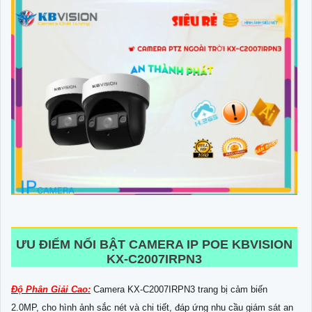
ƯU ĐIỂM NỔI BẬT CAMERA IP POE KBVISION
KX-C2007IRPN3
Độ Phân Giải Cao:
Camera KX-C2007IRPN3 trang bị cảm biến
2.0MP, cho hình ảnh sắc nét và chi tiết, đáp ứng nhu cầu giám sát an