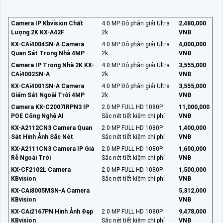
Camera IP Kbvision Chất
4.0 MP Độ phân giải Ultra
2,480,000
Lượng 2K KX-A42F
2k
VNĐ
KX-CAi4004SN-A Camera
4.0 MP Độ phân giải Ultra
4,000,000
Quan Sát Trong Nhà 4MP
2k
VNĐ
Camera IP Trong Nhà 2K KX-
4.0 MP Độ phân giải Ultra
3,555,000
CAi4002SN-A
2k
VNĐ
KX-CAi4001SN-A Camera
4.0 MP Độ phân giải Ultra
3,555,000
Giám Sát Ngoài Trời 4MP
2k
VNĐ
Camera KX-C2007IRPN3 IP
2.0 MP FULL HD 1080P
11,000,000
POE Công Nghệ AI
Sắc nét tiết kiệm chi phí
VNĐ
KX-A2112CN3 Camera Quan
2.0 MP FULL HD 1080P
1,400,000
Sát Hình Ảnh Sắc Nét
Sắc nét tiết kiệm chi phí
VNĐ
KX-A2111CN3 Camera IP Giá
2.0 MP FULL HD 1080P
1,600,000
Rẻ Ngoài Trời
Sắc nét tiết kiệm chi phí
VNĐ
KX-CF2102L Camera
2.0 MP FULL HD 1080P
1,500,000
KBvision
Sắc nét tiết kiệm chi phí
VNĐ
KX-CAi8005MSN-A Camera
5,312,000
KBvision
VNĐ
KX-CAi2167PN Hình Ảnh Đẹp
2.0 MP FULL HD 1080P
9,478,000
KBvision
Sắc nét tiết kiệm chi phí
VNĐ