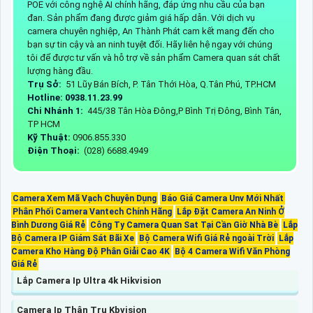
POE với công nghệ AI chính hãng, đáp ứng nhu cầu của bạn
đan. Sản phẩm đang được giảm giá hấp dẫn. Với dịch vụ
camera chuyên nghiệp, An Thành Phát cam kết mang đến cho
bạn sự tin cậy và an ninh tuyệt đối. Hãy liên hệ ngay với chúng
tôi để được tư vấn và hỗ trợ về sản phẩm Camera quan sát chất
lượng hàng đầu.
Trụ Sở:
51 Lũy Bán Bích, P. Tân Thới Hòa, Q.Tân Phú, TP.HCM
Hotline: 0938.11.23.99
Chi Nhánh 1:
445/38 Tân Hòa Đông,P Bình Trị Đông, Bình Tân,
TP HCM
Kỹ Thuật:
0906.855.330
Điện Thoại:
(028) 6688.4949
Camera Xem Mã Vạch Chuyên Dụng
Báo Giá Camera Unv Mới Nhất
Phân Phối Camera Vantech Chính Hãng
Lắp Đặt Camera An Ninh Ở
Bình Dương Giá Rẻ
Công Ty Camera Quan Sat Tại Cần Giờ Nhà Bè
Lắp
Bộ Camera IP Giám Sát Bãi Xe
Bộ Camera Wifi Giá Rẻ ngoài Trời
Lắp
Camera Kho Hàng Độ Phân Giải Cao 4K
Bộ 4 Camera Wifi Văn Phòng
Giá Rẻ
Lắp Camera Ip Ultra 4k Hikvision
Camera Ip Thân Trụ Kbvision