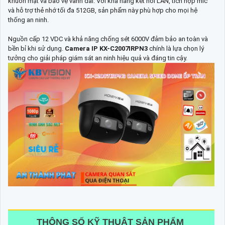
khuôn mặt và bảo vệ vành đai. Với khả năng kết nối LAN, tích hợp mic
và hỗ trợ thẻ nhớ tối đa 512GB, sản phẩm này phù hợp cho mọi hệ
thống an ninh.
Nguồn cấp 12 VDC và khả năng chống sét 6000V đảm bảo an toàn và
bền bỉ khi sử dụng.
Camera IP KX-C2007IRPN3
chính là lựa chọn lý
tưởng cho giải pháp giám sát an ninh hiệu quả và đáng tin cậy.
THÔNG SỐ KỸ THUẬT SẢN PHẨM