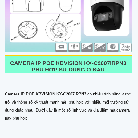
CAMERA IP POE KBVISION KX-C2007IRPN3
PHÙ HỢP SỬ DỤNG Ở ĐÂU
Camera IP POE KBVISION KX-C2007IRPN3
có nhiều tính năng vượt
trội và thông số kỹ thuật mạnh mẽ, phù hợp với nhiều môi trường sử
dụng khác nhau. Dưới đây là một số lĩnh vực và địa điểm mà camera
này phù hợp: