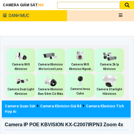
CAMERA GIÁM SÁT
360
DANH MỤC
Camera Wifi
Camera Wifi
Camera Kbvision
Camera 2k Ip
Kbvision
Kbvision Ngoài
Motorized Lens
Kbvision
Trời 360
Camera Imou
Camera Dual Light
Camera Kbvision
Camera Starlight
Cube
Kbvision
Ban Đêm Có Màu
Hikvision
Camera Quan Sát
Camera Kbvision Giá Rẻ
Camera Kbvision Tích
Hợp Ai
Camera IP POE KBVISION KX-C2007IRPN3 Zoom 4x