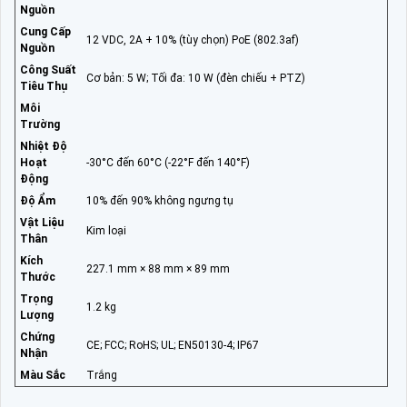
Nguồn
Cung Cấp
12 VDC, 2A + 10% (tùy chọn) PoE (802.3af)
Nguồn
Công Suất
Cơ bản: 5 W; Tối đa: 10 W (đèn chiếu + PTZ)
Tiêu Thụ
Môi
Trường
Nhiệt Độ
Hoạt
-30°C đến 60°C (-22°F đến 140°F)
Động
Độ Ẩm
10% đến 90% không ngưng tụ
Vật Liệu
Kim loại
Thân
Kích
227.1 mm × 88 mm × 89 mm
Thước
Trọng
1.2 kg
Lượng
Chứng
CE; FCC; RoHS; UL; EN50130-4; IP67
Nhận
Màu Sắc
Trắng