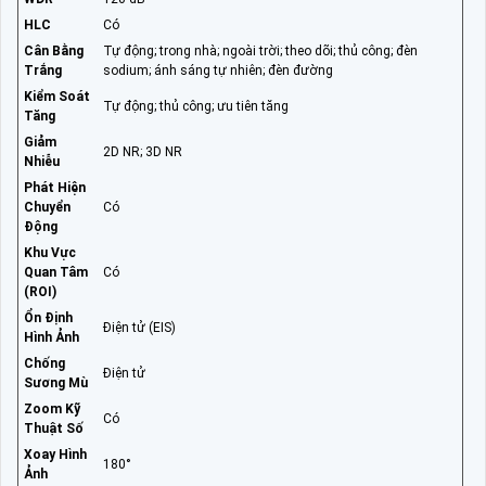
HLC
Có
Cân Bằng
Tự động; trong nhà; ngoài trời; theo dõi; thủ công; đèn
Trắng
sodium; ánh sáng tự nhiên; đèn đường
Kiểm Soát
Tự động; thủ công; ưu tiên tăng
Tăng
Giảm
2D NR; 3D NR
Nhiễu
Phát Hiện
Chuyển
Có
Động
Khu Vực
Quan Tâm
Có
(ROI)
Ổn Định
Điện tử (EIS)
Hình Ảnh
Chống
Điện tử
Sương Mù
Zoom Kỹ
Có
Thuật Số
Xoay Hình
180°
Ảnh