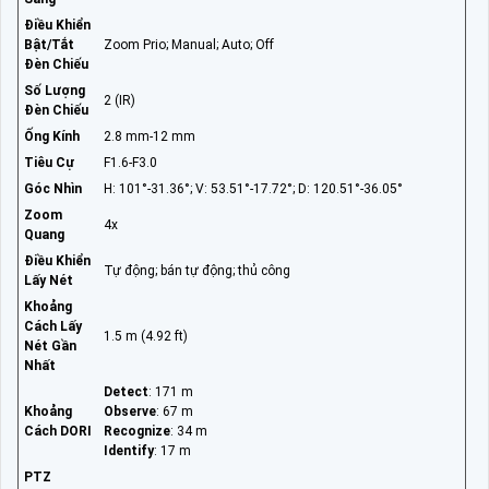
Điều Khiển
Bật/Tắt
Zoom Prio; Manual; Auto; Off
Đèn Chiếu
Số Lượng
2 (IR)
Đèn Chiếu
Ống Kính
2.8 mm-12 mm
Tiêu Cự
F1.6-F3.0
Góc Nhìn
H: 101°-31.36°; V: 53.51°-17.72°; D: 120.51°-36.05°
Zoom
4x
Quang
Điều Khiển
Tự động; bán tự động; thủ công
Lấy Nét
Khoảng
Cách Lấy
1.5 m (4.92 ft)
Nét Gần
Nhất
Detect
: 171 m
Khoảng
Observe
: 67 m
Cách DORI
Recognize
: 34 m
Identify
: 17 m
PTZ