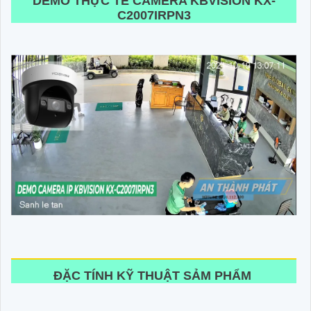
DEMO THỰC TẾ CAMERA KBVISION KX-
C2007IRPN3
ĐẶC TÍNH KỸ THUẬT SẢM PHẨM