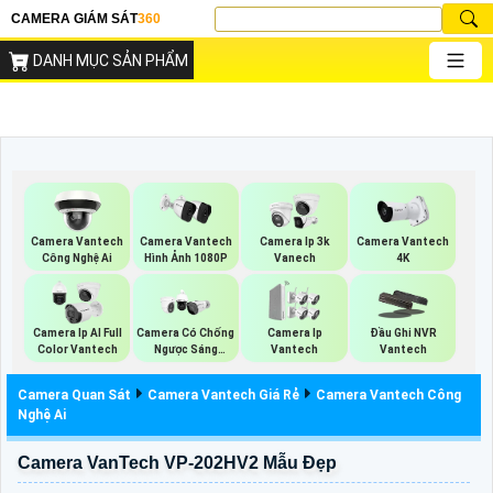
CAMERA GIÁM SÁT
360
DANH MỤC SẢN PHẨM
Camera Vantech
Camera Vantech
Camera Ip 3k
Camera Vantech
Công Nghệ Ai
Hình Ảnh 1080P
Vanech
4K
Camera Ip AI Full
Camera Có Chống
Camera Ip
Đầu Ghi NVR
Color Vantech
Ngược Sáng
Vantech
Vantech
Vantech
Camera Quan Sát
Camera Vantech Giá Rẻ
Camera Vantech Công
Nghệ Ai
Camera VanTech VP-202HV2 Mẫu Đẹp