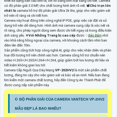
thiết kế dạng bán cầu tinh tế, với vỏ bằng kim loại sáng chi tiết. Camera
có độ phân giải 3.0 MP, cho chất lượng hình ảnh rõ nét. 📽
Chú trọn lớn
nhất là
camera hỗ trợ độ phân giải Ultra 2k lite, giúp cho việc giám sát
trở nên rõ ràng và chi tiết hơn.
Camera này hoạt động trên công nghệ IP POE, giúp việc cài đặt và sử
dụng trở nên dễ dàng hơn. Hình ảnh mà camera cung cấp là sắc nét và
rõ ràng, cho phép người dùng xem được chi tiết ngay cả trong điều kiện
ánh sáng yếu. ❄
Với Những Trang bị cao cấp
được ♢
Bảo Đảm
nhờ
vào khả năng hồng ngoại của camera, với khoảng cách tầm nhìn ban
đêm lên đến 70m.
Sản phẩm cũng tích hợp công nghệ AI, giúp cho việc nhận diện và phân
loại đối tượng trở nên chính xác hơn. Camera cũng hỗ trợ chuẩn nén
video H.265+/H.265/H.264+/H.264, giúp giảm bớt lưu lượng dữ liệu và
tiết kiệm không gian lưu trữ.
Camera Cấp Nguồ Qua Dây Mạng
VP-202HV2
là một sản phẩm chất
lượng, đáng tin cậy cho việc giám sát và bảo vệ an ninh. Nếu bạn đang
tìm kiếm một camera chất lượng, hãy đến Công ty An Thành Phát để
được cung cấp sản phẩm này.
☪ ĐỘ PHÂN GIẢI CỦA CAMERA VANTECH VP-2HV2
MẪU ĐẸP LÀ BAO NHIÊU?