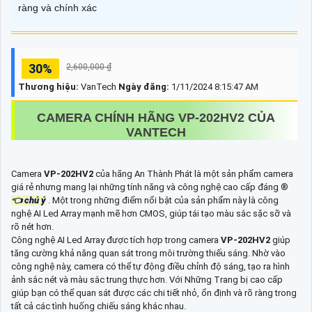
ràng và chính xác
30%
2,600,000 ₫
Thương hiệu:
VanTech
Ngày đăng:
1/11/2024 8:15:47 AM
CAMERA CHÍNH HÃNG
VP-202HV2
CỦA
VANTECH
Camera
VP-202HV2
của hãng An Thành Phát là một sản phẩm camera
giá rẻ nhưng mang lại những tính năng và công nghệ cao cấp đáng ®️
👈 chú ý
. Một trong những điểm nổi bật của sản phẩm này là công
nghệ AI Led Array mạnh mẽ hơn CMOS, giúp tái tạo màu sắc sặc sỡ và
rõ nét hơn.
Công nghệ AI Led Array được tích hợp trong camera
VP-202HV2
giúp
tăng cường khả năng quan sát trong môi trường thiếu sáng. Nhờ vào
công nghệ này, camera có thể tự động điều chỉnh độ sáng, tạo ra hình
ảnh sắc nét và màu sắc trung thực hơn. Với Những Trang bị cao cấp
giúp bạn có thể quan sát được các chi tiết nhỏ, ổn định và rõ ràng trong
tất cả các tình huống chiếu sáng khác nhau.