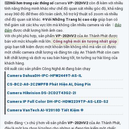
⌨
Nỗi hơn trong các thông số
camera
VP-202HV2
còn đi kèm với nhiều
tính năng thông minh khác như chế độ quan sát nhiều góc độ, khả năng
xoay 360 độ để theo dõi toàn cảnh, hỗ trợ kỹ thuật số zoom và nhiều
chế độ quan sát khác. ❄
Với Những Trang bị cao cấp
giúp bạn có
thể giám sát các khu vực lớn mà không cần nhiều camera và vẫn ♢
Bảo
Đảm
được chất lượng hình ảnh cao.
Với chi phí phù hợp, sản phẩm
VP-202HV2
của An Thành Phát được
bán với mức khuyến mãi lớn.
Công nghệ mới ấn tượng nhất giúp
giúp bạn tiết kiệm được một khoản tiền không nhỏ mà vẫn có được
một chiếc camera chất lượng và đáng tin cậy. An Thành Phát còn cam
kết chất lượng và dịch vụ sau bán hàng tốt, tin tưởng sự hài lòng của
khách hàng.
Đề xuất các sản phẩm Công Nghệ AI đang bán chạy
Camera DahuaDH-IPC-HFW2449T-AS-IL
CS-BC2-A0-2C2WPFB Phát Hiện AI, Dùng Pin
Camera Hikvision DS-2CD2T43G2-2I
Camera IP Full Color DH-IPC-HDW2239TP-AS-LED-S2
Camera VanTech AI-V2010D Tiết Kiệm ✲
Điểm đáng 👈 chú ý hơn về sản phẩm
VP-202HV2
của An Thành Phát,
đây là một lựa chọn lý tưởng cho những ai đang tìm kiếm một chiếc