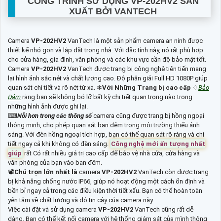
CÔNG TRÌNH SỬ DỤNG
VP-202HV2
SẢN
XUẤT BỞI VANTECH
Camera
VP-202HV2
VanTech là một sản phẩm camera an ninh được
thiết kế nhỏ gọn và lắp đặt trong nhà. Với đặc tính này, nó rất phù hợp
cho cửa hàng, gia đình, văn phòng và các khu vực cần độ bảo mật tốt.
Camera
VP-202HV2
VanTech được trang bị công nghệ tiên tiến mang
lại hình ảnh sắc nét và chất lượng cao. Độ phân giải Full HD 1080P giúp
quan sát chi tiết và rõ nét từ xa. ❄
Với Những Trang bị cao cấp
♢
Bảo
Đảm
rằng bạn sẽ không bỏ lỡ bất kỳ chi tiết quan trọng nào trong
những hình ảnh được ghi lại.
⌨
Nỗi hơn trong các thông số
camera cũng được trang bị hồng ngoại
thông minh, cho phép quan sát ban đêm trong môi trường thiếu ánh
sáng. Với đèn hồng ngoại tích hợp, bạn có thể quan sát rõ ràng và chi
tiết ngay cả khi không có đèn sáng.
Công nghệ mới ấn tượng nhất
giúp
rất Có rất nhiều giá trị cao cấp để bảo vệ nhà cửa, cửa hàng và
văn phòng của bạn vào ban đêm.
📽
Chú trọn lớn nhất là
camera
VP-202HV2
VanTech còn được trang
bị khả năng chống nước IP66, giúp nó hoạt động một cách ổn định và
bền bỉ ngay cả trong các điều kiện thời tiết xấu. Bạn có thể hoàn toàn
yên tâm về chất lượng và độ tin cậy của camera này.
Việc cài đặt và sử dụng camera
VP-202HV2
VanTech cũng rất dễ
dàng. Bạn có thể kết nối camera với hệ thống giám sát của mình thông