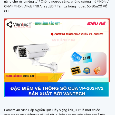
năng che vùng riêng tư * Chống ngược sáng, chống sương mù * Hỗ trợ
ONVIF * Hỗ trợ PoE * 10 Array LED * Tầm xa hồng ngoại: 60-80mCÓ VỎ
CHE
ĐẶC ĐIỂM VỀ THÔNG SỐ CỦA
VP-202HV2
SẢN XUẤT BỞI VANTECH
Camera An Ninh Cấp Nguồn Qua Dây Mạng link_0-12 là một chiếc
camera an ninh đáng tin cậy và tối ưu hóa hơn với các công nghệ tiên