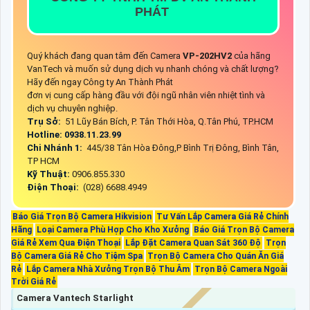
PHÁT
Quý khách đang quan tâm đến Camera
VP-202HV2
của hãng
VanTech và muốn sử dụng dịch vụ nhanh chóng và chất lượng?
Hãy đến ngay Công ty An Thành Phát
đơn vị cung cấp hàng đầu với đội ngũ nhân viên nhiệt tình và
dịch vụ chuyên nghiệp.
Trụ Sở:
51 Lũy Bán Bích, P. Tân Thới Hòa, Q.Tân Phú, TP.HCM
Hotline: 0938.11.23.99
Chi Nhánh 1:
445/38 Tân Hòa Đông,P Bình Trị Đông, Bình Tân,
TP HCM
Kỹ Thuật:
0906.855.330
Điện Thoại:
(028) 6688.4949
Báo Giá Trọn Bộ Camera Hikvision
Tư Vấn Lắp Camera Giá Rẻ Chính
Hãng
Loại Camera Phù Hợp Cho Kho Xưởng
Báo Giá Trọn Bộ Camera
Giá Rẻ Xem Qua Điện Thoại
Lắp Đặt Camera Quan Sát 360 Độ
Trọn
Bộ Camera Giá Rẻ Cho Tiệm Spa
Trọn Bộ Camera Cho Quán Ăn Giá
Rẻ
Lắp Camera Nhà Xưởng Trọn Bộ Thu Âm
Trọn Bộ Camera Ngoài
Trời Giá Rẻ
Camera Vantech Starlight