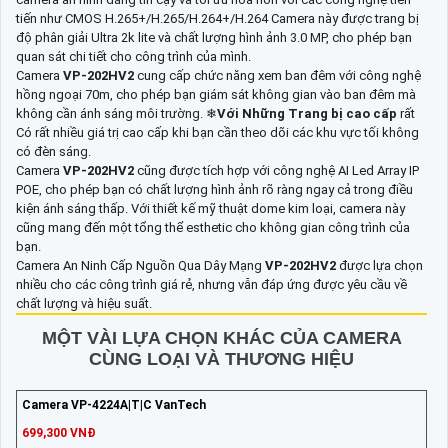
tiến như CMOS H.265+/H.265/H.264+/H.264 Camera này được trang bị
độ phân giải Ultra 2k lite và chất lượng hình ảnh 3.0 MP, cho phép bạn
quan sát chi tiết cho công trình của mình.
Camera
VP-202HV2
cung cấp chức năng xem ban đêm với công nghệ
hồng ngoại 70m, cho phép bạn giám sát không gian vào ban đêm mà
không cần ánh sáng môi trường. ❄
Với Những Trang bị cao cấp
rất
Có rất nhiều giá trị cao cấp khi bạn cần theo dõi các khu vực tối không
có đèn sáng.
Camera
VP-202HV2
cũng được tích hợp với công nghệ AI Led Array IP
POE, cho phép bạn có chất lượng hình ảnh rõ ràng ngay cả trong điều
kiện ánh sáng thấp. Với thiết kế mỹ thuật dome kim loại, camera này
cũng mang đến một tổng thể esthetic cho không gian công trình của
bạn.
Camera An Ninh Cấp Nguồn Qua Dây Mạng
VP-202HV2
được lựa chọn
nhiều cho các công trình giá rẻ, nhưng vẫn đáp ứng được yêu cầu về
chất lượng và hiệu suất.
MỘT VÀI LỰA CHỌN KHÁC CỦA CAMERA
CÙNG LOẠI VÀ THƯƠNG HIỆU
Camera VP-4224A|T|C VanTech
699,300 VNĐ