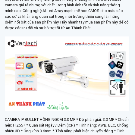
camera giá rẻ nhưng với chất lượng hình ảnh tốt và tính năng thông
minh cao. Công nghệ AI Led Array mạnh mẽ hơn CMOS cho màu sắc
sặc sỡ và khả năng quan sát trong môi trường thiếu sáng là những
điểm nổi bật của sản phẩm này. Hãy nhanh tay mua sản phẩm này để có
được các ưu đãi và sự hỗ trợ tốt từ An Thành Phát.
CAMERA IP BULLET HỒNG NGOẠI 3.0 MP * Độ phân giải: 3.0 MP * Chuẩn
nén: H.265+ * Quan sát Ngày / Đêm (ICR) * Tính năng: AWB, BLC, Chống
nhiễu 3D * Ống kính 3.6mm * Tính năng phát hiện chuyển động * Tính