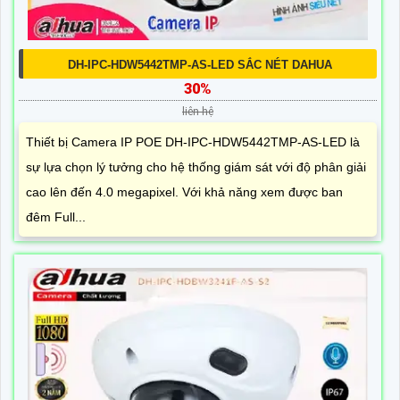
DH-IPC-HDW5442TMP-AS-LED SẮC NÉT DAHUA
30%
liên hệ
Thiết bị Camera IP POE DH-IPC-HDW5442TMP-AS-LED là
sự lựa chọn lý tưởng cho hệ thống giám sát với độ phân giải
cao lên đến 4.0 megapixel. Với khả năng xem được ban
đêm Full...