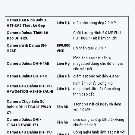
Camera An Ninh Dahua
Liên Hệ
màu sắc sáng đẹp 2.0 MP
HTI-UF2 Thiết kế Đẹp
Camera Dahua Thiết kế
Chất Lượng Hình 2.0 MP FULL
Đẹp DH-H2C
HD 1080P Tiết kiệm chi phí
Camera Wifi Dahua DH-
899,000
Độ phân giải 2.0 MP
H2AE
VNĐ
hình ảnh sắc nét đến 4.0
Camera Dahua DH-H4AE
Liên Hệ
megapixel dùng cho dự án yêu
cầu sắc nét
Camera Dahua DH-H4C
Liên Hệ
giám sát sắc nét đến 4.0 MP
hình ảnh chất lượng 4.0
Camera 4G Dahua DH-IPC-
Liên Hệ
megapixel Ultra 2k Cho công
HFW3441DG-AS-4G-EAU-B
trình cao cấp
Camera Chụp Biển Số
Trong và nét cả ngày và đêm
Dahua DHI-ITC413-PW4D-
liên hệ
với 4.0 MP
Z1
Camera Dahua DHI-
siêu sáng và đẹp Ultra 2k Đúng
liên hệ
ITC413-PW4D-IZ1
chuẩn sắc nét
Camera 4G Dahua DH-IPC-
Công nghệ hình ảnh sắc nét với