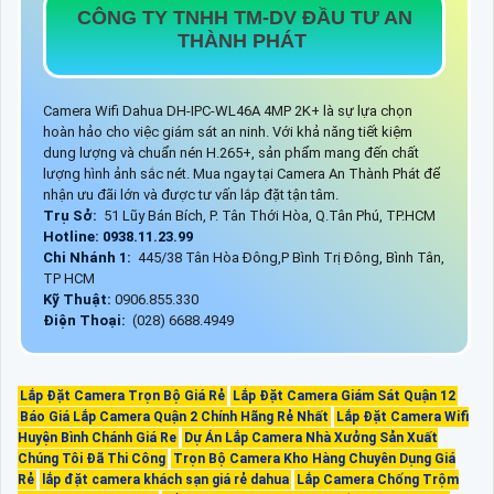
CÔNG TY TNHH TM-DV ĐẦU TƯ AN
THÀNH PHÁT
Camera Wifi Dahua DH-IPC-WL46A 4MP 2K+ là sự lựa chọn
hoàn hảo cho việc giám sát an ninh. Với khả năng tiết kiệm
dung lượng và chuẩn nén H.265+, sản phẩm mang đến chất
lượng hình ảnh sắc nét. Mua ngay tại Camera An Thành Phát để
nhận ưu đãi lớn và được tư vấn lắp đặt tận tâm.
Trụ Sở:
51 Lũy Bán Bích, P. Tân Thới Hòa, Q.Tân Phú, TP.HCM
Hotline: 0938.11.23.99
Chi Nhánh 1:
445/38 Tân Hòa Đông,P Bình Trị Đông, Bình Tân,
TP HCM
Kỹ Thuật:
0906.855.330
Điện Thoại:
(028) 6688.4949
Lắp Đặt Camera Trọn Bộ Giá Rẻ
Lắp Đặt Camera Giám Sát Quận 12
Báo Giá Lắp Camera Quận 2 Chính Hãng Rẻ Nhất
Lắp Đặt Camera Wifi
Huyện Bình Chánh Giá Re
Dự Án Lắp Camera Nhà Xưởng Sản Xuất
Chúng Tôi Đã Thi Công
Trọn Bộ Camera Kho Hàng Chuyên Dụng Giá
Rẻ
lắp đặt camera khách sạn giá rẻ dahua
Lắp Camera Chống Trộm