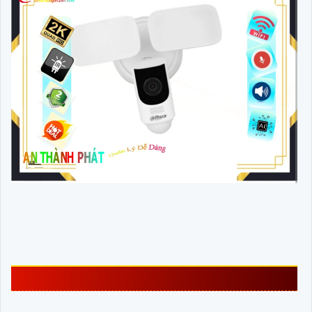
CHỨC NĂNG ƯU VIỆT CỦADH-IPC-WL46A