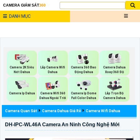
CAMERA GIÁM SÁT
360
DANH MỤC
Lắp Camera Wifi
Camera 2K Siêu
Camera 360 Bao
Camera Dahua
Dahua
Nét Dahua
Động Dahua
Xoay 360 Độ
Camera Ip Dahua
Camera Wifi 360
Camera Ip Dome
Lắp Trọn Bộ
Dahua Ngoài Trời
Full Color Dahua
Camera Dahua
Camera Quan Sát
Camera Dahua Giá Rẻ
Camera Wifi Dahua
DH-IPC-WL46A Camera An Ninh Công Nghệ Mới