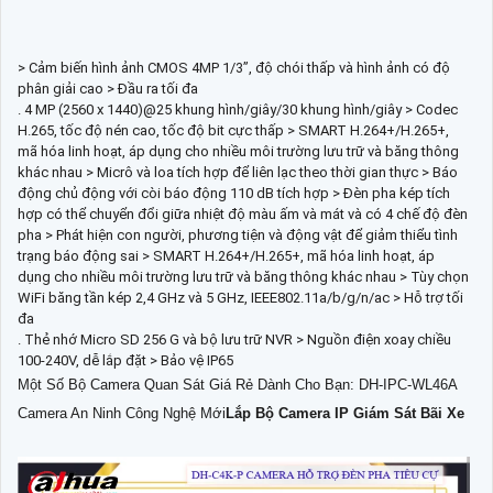
> Cảm biến hình ảnh CMOS 4MP 1/3”, độ chói thấp và hình ảnh có độ
phân giải cao > Đầu ra tối đa
. 4 MP (2560 x 1440)@25 khung hình/giây/30 khung hình/giây > Codec
H.265, tốc độ nén cao, tốc độ bit cực thấp > SMART H.264+/H.265+,
mã hóa linh hoạt, áp dụng cho nhiều môi trường lưu trữ và băng thông
khác nhau > Micrô và loa tích hợp để liên lạc theo thời gian thực > Báo
động chủ động với còi báo động 110 dB tích hợp > Đèn pha kép tích
hợp có thể chuyển đổi giữa nhiệt độ màu ấm và mát và có 4 chế độ đèn
pha > Phát hiện con người, phương tiện và động vật để giảm thiểu tình
trạng báo động sai > SMART H.264+/H.265+, mã hóa linh hoạt, áp
dụng cho nhiều môi trường lưu trữ và băng thông khác nhau > Tùy chọn
WiFi băng tần kép 2,4 GHz và 5 GHz, IEEE802.11a/b/g/n/ac > Hỗ trợ tối
đa
. Thẻ nhớ Micro SD 256 G và bộ lưu trữ NVR > Nguồn điện xoay chiều
100-240V, dễ lắp đặt > Bảo vệ IP65
Một Số Bộ Camera Quan Sát Giá Rẻ Dành Cho Bạn: DH-IPC-WL46A
Camera An Ninh Công Nghệ Mới
Lắp Bộ Camera IP Giám Sát Bãi Xe