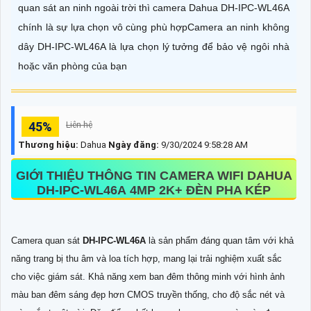
quan sát an ninh ngoài trời thì camera Dahua DH-IPC-WL46A
chính là sự lựa chọn vô cùng phù hợpCamera an ninh không
dây DH-IPC-WL46A là lựa chọn lý tưởng để bảo vệ ngôi nhà
hoặc văn phòng của bạn
45%
Liên hệ
Thương hiệu:
Dahua
Ngày đăng:
9/30/2024 9:58:28 AM
GIỚI THIỆU THÔNG TIN CAMERA WIFI DAHUA
DH-IPC-WL46A
4MP 2K+ ĐÈN PHA KÉP
Camera quan sát
DH-IPC-WL46A
là sản phẩm đáng quan tâm với khả
năng trang bị thu âm và loa tích hợp, mang lại trải nghiệm xuất sắc
cho việc giám sát. Khả năng xem ban đêm thông minh với hình ảnh
màu ban đêm sáng đẹp hơn CMOS truyền thống, cho độ sắc nét và