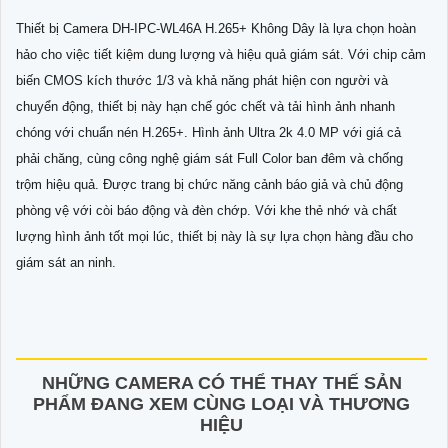
Thiết bị Camera DH-IPC-WL46A H.265+ Không Dây là lựa chọn hoàn
hảo cho việc tiết kiệm dung lượng và hiệu quả giám sát. Với chip cảm
biến CMOS kích thước 1/3 và khả năng phát hiện con người và
chuyển động, thiết bị này hạn chế góc chết và tải hình ảnh nhanh
chóng với chuẩn nén H.265+. Hình ảnh Ultra 2k 4.0 MP với giá cả
phải chăng, cùng công nghệ giám sát Full Color ban đêm và chống
trộm hiệu quả. Được trang bị chức năng cảnh báo giả và chủ động
phòng vệ với còi báo động và đèn chớp. Với khe thẻ nhớ và chất
lượng hình ảnh tốt mọi lúc, thiết bị này là sự lựa chọn hàng đầu cho
giám sát an ninh.
NHỮNG CAMERA CÓ THỂ THAY THẾ SẢN
PHẨM ĐANG XEM CÙNG LOẠI VÀ THƯƠNG
HIỆU