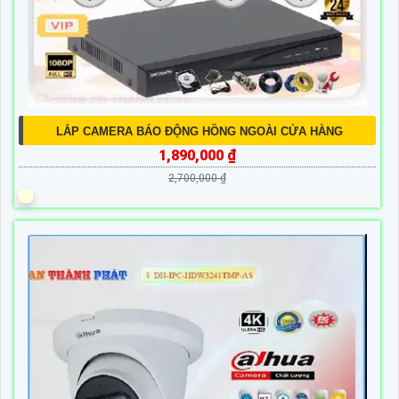
LẮP CAMERA BÁO ĐỘNG HỒNG NGOÀI CỬA HÀNG
1,890,000 ₫
2,700,000 ₫