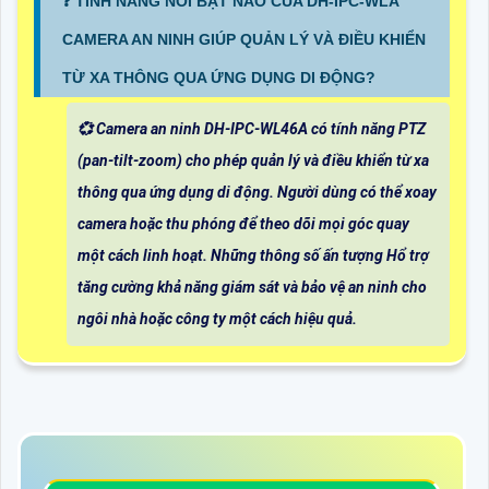
️❓ TÍNH NĂNG NỔI BẬT NÀO CỦA DH-IPC-WLA
CAMERA AN NINH GIÚP QUẢN LÝ VÀ ĐIỀU KHIỂN
TỪ XA THÔNG QUA ỨNG DỤNG DI ĐỘNG?
💞 Camera an ninh DH-IPC-WL46A có tính năng PTZ
(pan-tilt-zoom) cho phép quản lý và điều khiển từ xa
thông qua ứng dụng di động. Người dùng có thể xoay
camera hoặc thu phóng để theo dõi mọi góc quay
một cách linh hoạt. Những thông số ấn tượng Hổ trợ
tăng cường khả năng giám sát và bảo vệ an ninh cho
ngôi nhà hoặc công ty một cách hiệu quả.