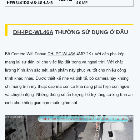
Liên Hệ
HFW3441DG-AS-4G-LA-B
4.0 MP
DH-IPC-WL46A
THƯỜNG SỬ DỤNG Ở ĐÂU
Bộ Camera Wifi Dahua
DH-IPC-WL46A
4MP 2K+ với đèn pha kép
mang lại sự tiện lợi cho việc lắp đặt trong và ngoài trời. Với chất
lượng hình ảnh sắc nét, sản phẩm này phục vụ tốt cho nhiều công
trình khác nhau. Được thiết kế nhẹ và tinh tế, bộ camera này không
chỉ mang tính mỹ thuật cao mà còn có khả năng phát hiện con người
và chuyển động. Những thông số ấn tượng Hổ trợ tăng cường tính an
ninh cho không gian bạn muốn giám sát.