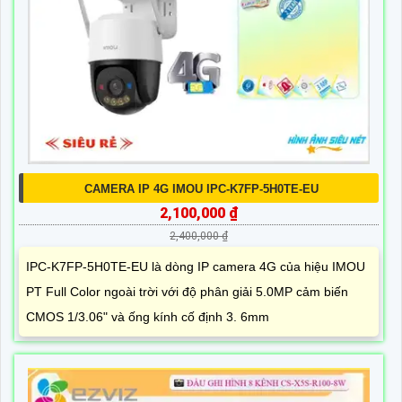
CAMERA IP 4G IMOU IPC-K7FP-5H0TE-EU
2,100,000 ₫
2,400,000 ₫
IPC-K7FP-5H0TE-EU là dòng IP camera 4G của hiệu IMOU
PT Full Color ngoài trời với độ phân giải 5.0MP cảm biến
CMOS 1/3.06" và ống kính cố định 3. 6mm