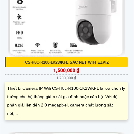
CS-H8C-R100-1K2WKFL SẮC NÉT WIFI EZVIZ
1,500,000 ₫
1,700,000 ₫
Thiết bị Camera IP Wifi CS-H8c-R100-1K2WKFL là lựa chọn lý
tưởng cho hệ thống giám sát gia đình hoặc căn hộ. Với độ
phân giải lên đến 2.0 megapixel, camera chất lượng sắc
nét,...